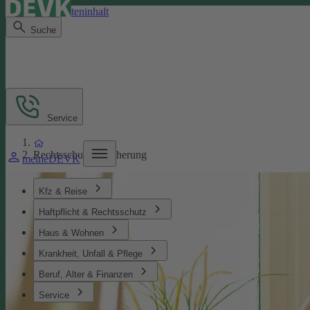
Direkt zum Seiteninhalt
Suche
Service
Rechtsschutzversicherung
meineDEVK
Kfz & Reise
Haftpflicht & Rechtsschutz
Haus & Wohnen
Krankheit, Unfall & Pflege
Beruf, Alter & Finanzen
Service