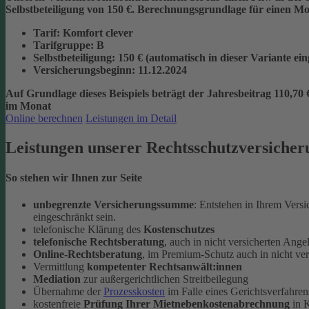
Selbstbeteiligung von 150 €.
Berechnungsgrundlage für einen Mon
Tarif
: Komfort clever
Tarifgruppe
:
B
Selbstbeteiligung
: 150 € (automatisch in dieser Variante ei
Versicherungsbeginn
: 11.12.2024
Auf Grundlage dieses Beispiels beträgt der
Jahresbeitrag 110,70 
im Monat
Online berechnen
Leistungen im Detail
Leistungen unserer Rechtsschutzversicher
So stehen wir Ihnen zur Seite
unbegrenzte Versicherungssumme
: Entstehen in Ihrem Vers
eingeschränkt sein.
telefonische Klärung des
Kostenschutzes
telefonische Rechtsberatung
, auch in nicht versicherten Ange
Online-Rechtsberatung
, im Premium-Schutz auch in nicht ve
Vermittlung
kompetenter Rechtsanwält:innen
Mediation
zur außergerichtlichen Streitbeilegung
Übernahme der
Prozesskosten
im Falle eines Gerichtsverfahren
kostenfreie
Prüfung Ihrer Mietnebenkostenabrechnung
in K