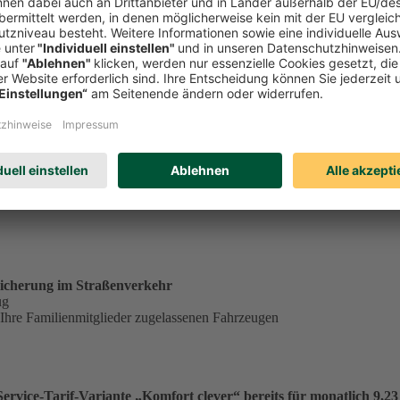
tständig tätiger Single in der Service-Tarif-Variante „Komfort clev
ungsgrundlage für einen Monatsbeitrag von 23,53 €:
€
.
icherung im Straßenverkehr
ug
 Ihre Familienmitglieder zugelassenen Fahrzeugen
vice-Tarif-Variante „Komfort clever“ bereits für monatlich 9,23 €