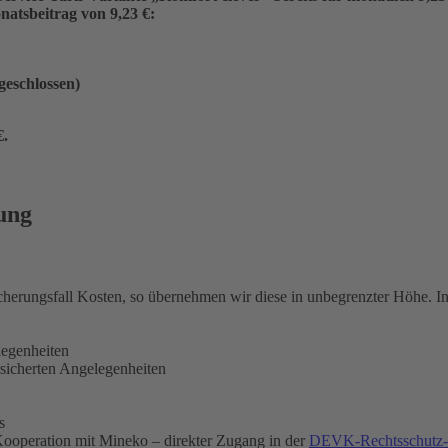
atsbeitrag von 9,23 €:
ngeschlossen)
€
.
ung
icherungsfall Kosten, so übernehmen wir diese in unbegrenzter Höhe. 
legenheiten
rsicherten Angelegenheiten
s
ooperation mit Mineko – direkter Zugang in der
DEVK-Rechtsschutz