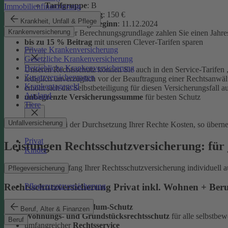
Tarifgruppe
:
B
Immobilienfinanzierung
Selbstbeteiligung
: 150 €
Krankheit, Unfall & Pflege
Versicherungsbeginn
: 11.12.2024
Krankenversicherung
Auf Basis dieser Berechnungsgrundlage zahlen Sie einen Jahre
bis zu 15 % Beitrag
mit unseren Clever-Tarifen sparen
Private Krankenversicherung
Gesetzliche Krankenversicherung
Betriebliche Krankenversicherung
Unseren Rechtsschutz können Sie auch in den Service-Tarifen „
Zusatzversicherungen
lediglich unverzüglich vor der Beauftragung einer Rechtsanwält
Krankentagegeld
erhöht sich die Selbstbeteiligung für diesen Versicherungsfall a
Ausland
unbegrenzte Versicherungssumme
für besten Schutz
Tiere
Unfallversicherung
Entstehen bei der Durchsetzung Ihrer Rechte Kosten, so übern
Privat
Leistungen Rechtsschutzversicherung: für 
Kinder
Sie können den Umfang Ihrer Rechtsschutzversicherung individuell a
Pflegeversicherung
Pflegezusatzversicherung
Rechtsschutzversicherung Privat inkl. Wohnen + Ber
leistungsstarker
Rundum-Schutz
Beruf, Alter & Finanzen
Wohnungs- und Grundstücksrechtsschutz
für alle selbstb
Beruf
umfangreicher
Rechtsservice