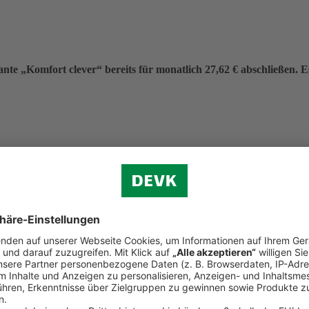
nte „Komfort clever“ bereits für monatlich 27,62 € abschließen. Es 
eitrag von 331,40 €.
f (ohne Verkehr)
n.
d Reiserecht
tständigen Bereich (Premium-Schutz)