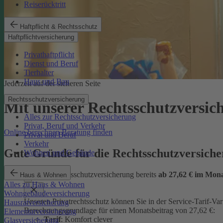
Reiserücktritt
Haftpflicht & Rechtsschutz
Haftpflichtversicherung
Privathaftpflicht
Dienst und Beruf
Tierhalter
Haus und Bau
Jederzeit auf der sicheren Seite
Rechtsschutzversicherung
Mit unserer Rechtsschutzversi
Alles zur Rechtsschutzversicherung
Privat, Beruf und Verkehr
Online berechnen
Beratung finden
Privat und Beruf
Verkehr
Gute Gründe für die Rechtsschutzversic
Wohnen und Gebäude
günstige Rechtsschutzversicherung bereits
ab 27,62 € im Mon
Haus & Wohnen
Alles zu Haus & Wohnen
Wohngebäudeversicherung
Unseren Privatrechtsschutz können Sie in der Service-Tarif-Var
Hausratversicherung
Berechnungsgrundlage für einen Monatsbeitrag von 27,62 €:
Elementarversicherung
Tarif
: Komfort clever
Glasversicherung