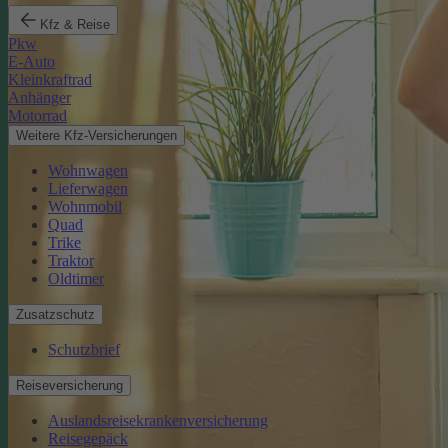
Kfz & Reise
Pkw
E-Auto
Kleinkraftrad
Anhänger
Motorrad
Weitere Kfz-Versicherungen
Wohnwagen
Lieferwagen
Wohnmobil
Quad
Trike
Traktor
Oldtimer
Zusatzschutz
Schutzbrief
Reiseversicherung
Auslandsreisekrankenversicherung
Reisegepäck