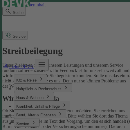
Direkt zum Seiteninhalt
Suche
Service
Streitbeilegung
Unser Ziel ist es, Sie mit unseren Leistungen und unserem Service
meineDEVK
rundum zufriedenzustellen. Ihr Feedback ist für uns sehr wertvoll und
wir freuen uns, wenn wir Sie begeistern konnten. Sollte uns das einm
Kfz & Reise
nicht gelingen, sagen Sie es uns. Denn nur so können Probleme aus
der Welt geschafft werden.
Haftpflicht & Rechtsschutz
Wir sind für Sie da
Haus & Wohnen
Krankheit, Unfall & Pflege
Ob Sie uns loben oder sich beschweren möchten, Sie erreichen uns
Beruf, Alter & Finanzen
immer über unser
Kontaktformular
. Bitte wählen Sie dort das Thema
aus und benennen Sie im Text den Vorgang, um den es sich handelt (z
Service
B. mit einer Schaden- oder Versicherungsscheinnummer). Dadurch