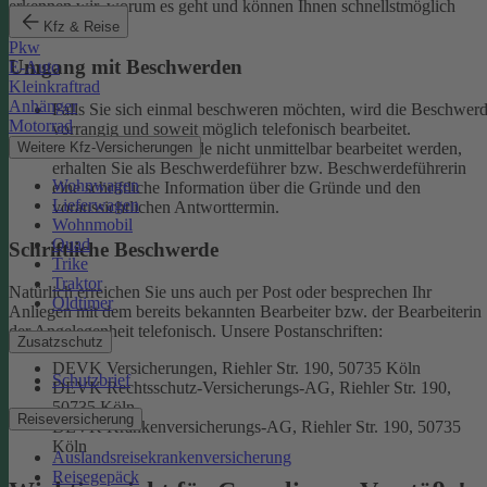
erkennen wir, worum es geht und können Ihnen schnellstmöglich
weiterhelfen.
Kfz & Reise
Pkw
Umgang mit Beschwerden
E-Auto
Kleinkraftrad
Anhänger
Falls Sie sich einmal beschweren möchten, wird die Beschwer
Motorrad
vorrangig und soweit möglich telefonisch bearbeitet.
Weitere Kfz-Versicherungen
Kann eine Beschwerde nicht unmittelbar bearbeitet werden,
erhalten Sie als Beschwerdeführer bzw. Beschwerdeführerin
Wohnwagen
eine schriftliche Information über die Gründe und den
Lieferwagen
voraussichtlichen Antworttermin.
Wohnmobil
Quad
Schriftliche Beschwerde
Trike
Traktor
Natürlich erreichen Sie uns auch per Post oder besprechen Ihr
Oldtimer
Anliegen mit dem bereits bekannten Bearbeiter bzw. der Bearbeiterin
der Angelegenheit telefonisch.
Unsere Postanschriften:
Zusatzschutz
DEVK Versicherungen, Riehler Str. 190, 50735 Köln
Schutzbrief
DEVK Rechtsschutz-Versicherungs-AG, Riehler Str. 190,
50735 Köln
Reiseversicherung
DEVK Krankenversicherungs-AG, Riehler Str. 190, 50735
Köln
Auslandsreisekrankenversicherung
Reisegepäck