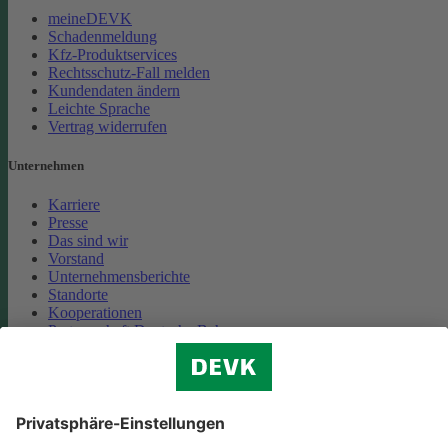
meineDEVK
Schadenmeldung
Kfz-Produktservices
Rechtsschutz-Fall melden
Kundendaten ändern
Leichte Sprache
Vertrag widerrufen
Unternehmen
Karriere
Presse
Das sind wir
Vorstand
Unternehmensberichte
Standorte
Kooperationen
Partnerschaft Deutsche Bahn
Nachhaltigkeit