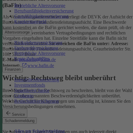
(BaFin)
Betriebliche Altersvorsorge
Berufsunfähigkeitsversicherung
Grundfähigkeitsversicherung
Als Versicherungsunternehmen unterliegt die DEVK der Aufsicht der
Krankentagegeld
Bundesanstalt für Finanzdienstleistungsaufsicht. Eine Beschwerde
kann kostenfrei an die BaFin gerichtet werden, die dann prüft, ob der
Altersvorsorge
Versicherer die vereinbarten Vertragsbedingungen und rechtlichen
Vorgaben eingehalten hat. Einzelne Streitfälle kann die Bafin nicht
Risikolebensversicherung
verbindlich entscheiden.
Sie erreichen die BaFin unter:
Adresse:
Sterbegeldversicherung
Bundesanstalt für Finanzdienstleistungsaufsicht, Graurheindorfer Str.
Betriebliche Altersvorsorge
108, 53117 Bonn
Rente ZukunftPlus
E-Mail:
poststelle@bafin.de
Internet:
www.bafin.de
Finanzen
Wichtig: Rechtsweg bleibt unberührt
Immobilienfinanzierung
Investmentfonds
SmartInvest Junior
Ihre Möglichkeit, den Rechtsweg zu beschreiten, bleibt von der Wahl
Girokonto
einer der oben genannten Beschwerdemöglichkeiten unberührt.
Restschuldversicherung
Welches Gericht für Klagen gegen uns zuständig ist, können Sie den
Versicherungsbedingungen entnehmen.
Service
Kontakt
Schadenmeldung
Alles zur Schadenmeldung
Sie haben noch Fragen? Sie können uns auch jederzeit direkt