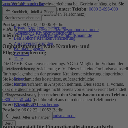
Immobilienfinanzierung
kein Verfahren zum Beschwerdethema bei Gericht anhängig ist.
Sie
erreichen den Ombudsmann unter:
Telefon:
0800 3-696-000
Krankheit, Unfall & Pflege
(gebührenfrei aus dem deutschen Telefonnetz)
Krankenversicherung
Fax:
0800 3-699-000
Postfach:
08 06 32, 10006 Berlin
Private Krankenversicherung
E-Mail:
beschwerde@versicherungsombudsmann.de
Gesetzliche Krankenversicherung
Internet:
www.versicherungsombudsmann.de
Betriebliche Krankenversicherung
Zusatzversicherungen
Ombudsmann Private Kranken- und
Krankentagegeld
Pflegeversicherung
Ausland
Tiere
Die DEVK Krankenversicherungs-AG ist Mitglied im Verband der
privaten Krankenversicherung e. V. Dieser hat eine Ombudsmannstel
Unfallversicherung
für Angelegenheiten der privaten Krankenversicherung eingerichtet.
Privat
Sie können damit das kostenlose, außergerichtliche
Kinder
Schlichtungsverfahren in Anspruch nehmen. Dies setzt u. a. voraus,
dass die gleiche Streitfrage nicht bereits von einem Gericht behandelt
wird oder wurde.
Sie erreichen den Ombudsmann unter:
Telefon:
Pflegeversicherung
0800 2-550-444
(gebührenfrei aus dem deutschen Telefonnetz)
Pflegezusatzversicherung
Fax:
030 20458931
Postfach:
06 02 22, 10052 Berlin
Internet:
www.pkv-ombudsmann.de
Beruf, Alter & Finanzen
Beruf
Bundesanstalt für Finanzdienstleistungsaufsicht