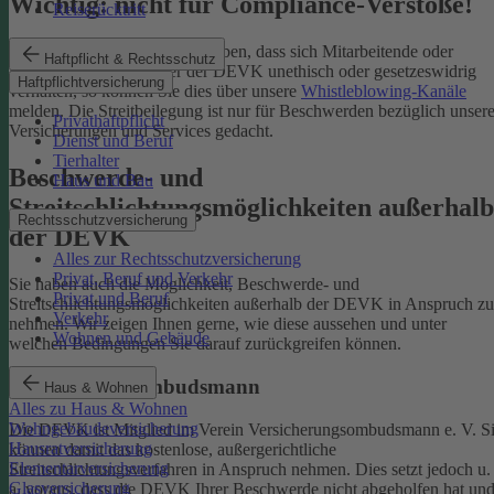
Wichtig: nicht für Compliance-Verstöße!
Reiserücktritt
Wenn Sie Kenntnis darüber haben, dass sich Mitarbeitende oder
Haftpflicht & Rechtsschutz
Partnerinnen und Partner der DEVK unethisch oder gesetzeswidrig
Haftpflichtversicherung
verhalten, so können Sie dies über unsere
Whistleblowing-Kanäle
melden. Die Streitbeilegung ist nur für Beschwerden bezüglich unsere
Privathaftpflicht
Versicherungen und Services gedacht.
Dienst und Beruf
Tierhalter
Beschwerde- und
Haus und Bau
Streitschlichtungsmöglichkeiten außerhalb
Rechtsschutzversicherung
der DEVK
Alles zur Rechtsschutzversicherung
Privat, Beruf und Verkehr
Sie haben auch die Möglichkeit, Beschwerde- und
Privat und Beruf
Streitschlichtungsmöglichkeiten außerhalb der DEVK in Anspruch zu
Verkehr
nehmen. Wir zeigen Ihnen gerne, wie diese aussehen und unter
Wohnen und Gebäude
welchen Bedingungen Sie darauf zurückgreifen können.
Versicherungsombudsmann
Haus & Wohnen
Alles zu Haus & Wohnen
Wohngebäudeversicherung
Die DEVK ist Mitglied im Verein Versicherungsombudsmann e. V. S
Hausratversicherung
können damit das kostenlose, außergerichtliche
Elementarversicherung
Streitschlichtungsverfahren in Anspruch nehmen. Dies setzt jedoch u.
Glasversicherung
a. voraus, dass die DEVK Ihrer Beschwerde nicht abgeholfen hat un