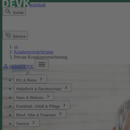
Direkt zum Seiteninhalt
Suche
Service
Krankenversicherung
Private Krankenversicherung
meineDEVK
Kfz & Reise
Haftpflicht & Rechtsschutz
Haus & Wohnen
Krankheit, Unfall & Pflege
Beruf, Alter & Finanzen
Service