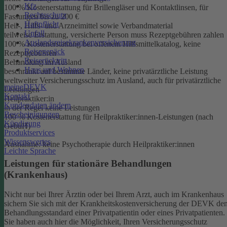
Kfz
100 % Kostenerstattung für Brillengläser und Kontaktlinsen, für
Rechtsschutz
Fassungen bis zu 200 €
Haftpflicht
Heil-, Hilfs- und Arzneimittel sowie Verbandmaterial
Unfall
teilweise Erstattung, versicherte Person muss Rezeptgebühren zahlen
Auslandsreisekrankenversicherung
100 % Kostenerstattung bei offenem Hilfsmittelkatalog, keine
Reisegepäck
Rezeptgebühren
Reiserücktritt
Behandlung im Ausland
Haus und Wohnen
beschränkt auf bestimmte Länder, keine privatärztliche Leistung
weltweiter Versicherungsschutz im Ausland, auch für privatärztliche
meineDEVK
Leistungen
Kontakt
Heilpraktiker:in
Kundendaten ändern
in der Regel keine Leistungen
Bescheinigungen
100 % Kostenerstattung für Heilpraktiker:innen-Leistungen (nach
Kündigung
GebüH)
Produktservices
Wissenswertes
Ausnahme: keine Psychotherapie durch Heilpraktiker:innen
Leichte Sprache
Leistungen für stationäre Behandlungen
(Krankenhaus)
Nicht nur bei Ihrer Ärztin oder bei Ihrem Arzt, auch im Krankenhaus
sichern Sie sich mit der Krankheitskostenversicherung der DEVK de
Behandlungsstandard einer Privatpatientin oder eines Privatpatienten.
Sie haben auch hier die Möglichkeit, Ihren Versicherungsschutz