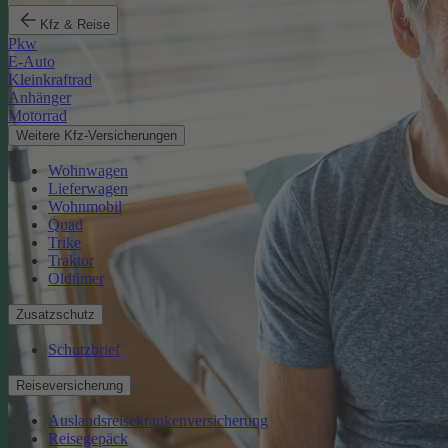
Kfz & Reise
Pkw
E-Auto
Kleinkraftrad
Anhänger
Motorrad
Weitere Kfz-Versicherungen
Wohnwagen
Lieferwagen
Wohnmobil
Quad
Trike
Traktor
Oldtimer
Zusatzschutz
Schutzbrief
Reiseversicherung
Auslandsreisekrankenversicherung
Reisegepäck