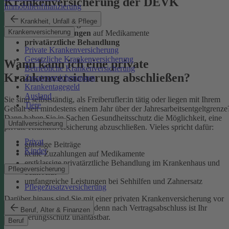
Krankenversicherung der DEVK
Immobilienfinanzierung
Krankheit, Unfall & Pflege
günstige Beiträge
Krankenversicherung
keine Zuzahlungen
auf Medikamente
privatärztliche Behandlung
Private Krankenversicherung
Gesetzliche Krankenversicherung
Wann kann ich eine private
Betriebliche Krankenversicherung
Krankenversicherung abschließen?
Zusatzversicherungen
Krankentagegeld
Ausland
Sie sind selbstständig, als Freiberufler:in tätig oder liegen mit Ihrem
Tiere
Gehalt seit mindestens einem Jahr über der Jahresarbeitsentgeltgrenze
Dann haben Sie in Sachen Gesundheitsschutz die Möglichkeit, eine
Unfallversicherung
private Krankenversicherung abzuschließen. Vieles spricht dafür:
Privat
günstige Beiträge
Kinder
keine Zuzahlungen auf Medikamente
erstklassige privatärztliche Behandlung im Krankenhaus und
Pflegeversicherung
beim Arzt
umfangreiche Leistungen bei Sehhilfen und Zahnersatz
Pflegezusatzversicherung
Darüber hinaus sind Sie mit einer privaten Krankenversicherung vor
Leistungskürzungen sicher, denn nach Vertragsabschluss ist Ihr
Beruf, Alter & Finanzen
Versicherungsschutz unantastbar.
Beruf