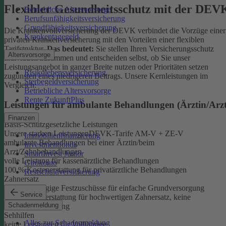
Flexibler Gesundheitsschutz mit der DEV
Betriebliche Altersvorsorge
Berufsunfähigkeitsversicherung
Grundfähigkeitsversicherung
Die Krankenvollversicherung der DEVK verbindet die Vorzüge einer
Krankentagegeld
privaten Krankenversicherung mit den Vorteilen einer flexiblen
Tarifstruktur.
Das bedeutet:
Sie stellen Ihren Versicherungsschutz
Altersvorsorge
individuell zusammen und entscheiden selbst, ob Sie unser
Leistungsangebot in ganzer Breite nutzen oder Prioritäten setzen
Risikolebensversicherung
zugunsten eines niedrigeren Beitrags. Unsere Kernleistungen im
Sterbegeldversicherung
Vergleich:
Betriebliche Altersvorsorge
Rente ZukunftPlus
Leistungen für ambulante Behandlungen (Ärztin/Arzt
Finanzen
Basis-Schutz
gesetzliche Leistungen
Unsere starken Leistungen
DEVK-Tarife AM-V + ZE-V
Immobilienfinanzierung
ambulante Behandlungen bei einer Ärztin/beim
Investmentfonds
Arzt/Zahnbehandlungen
SmartInvest Junior
volle Leistung für kassenärztliche Behandlungen
Girokonto
100 % Kostenerstattung für privatärztliche Behandlungen
Restschuldversicherung
Zahnersatz
befundabhängige Festzuschüsse für einfache Grundversorgung
Service
80 % Kostenerstattung für hochwertigen Zahnersatz, keine
Schadenmeldung
Summenbegrenzung
Sehhilfen
Alles zur Schadenmeldung
keine Leistungen für Volljährige