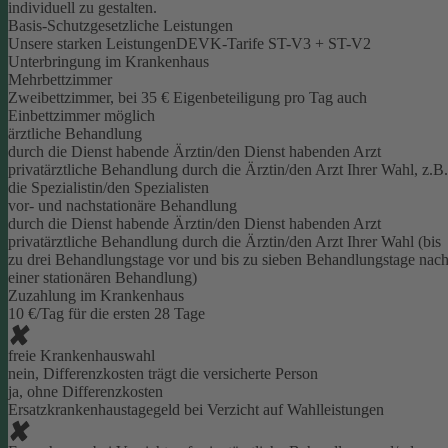
individuell zu gestalten.
Basis-Schutz
gesetzliche Leistungen
Unsere starken Leistungen
DEVK-Tarife ST-V3 + ST-V2
Unterbringung im Krankenhaus
Mehrbettzimmer
Zweibettzimmer, bei 35 € Eigenbeteiligung pro Tag auch
Einbettzimmer möglich
ärztliche Behandlung
durch die Dienst habende Ärztin/den Dienst habenden Arzt
privatärztliche Behandlung durch die Ärztin/den Arzt Ihrer Wahl, z.B.
die Spezialistin/den Spezialisten
vor- und nachstationäre Behandlung
durch die Dienst habende Ärztin/den Dienst habenden Arzt
privatärztliche Behandlung durch die Ärztin/den Arzt Ihrer Wahl (bis
zu drei Behandlungstage vor und bis zu sieben Behandlungstage nac
einer stationären Behandlung)
Zuzahlung im Krankenhaus
10 €/Tag für die ersten 28 Tage
freie Krankenhauswahl
nein, Differenzkosten trägt die versicherte Person
ja, ohne Differenzkosten
Ersatzkrankenhaustagegeld bei Verzicht auf Wahlleistungen