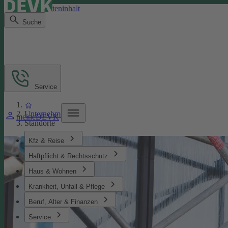
Direkt zum Seiteninhalt
Suche
Service
Unternehmen
meineDEVK
Standorte
Kfz & Reise
Haftpflicht & Rechtsschutz
Haus & Wohnen
Krankheit, Unfall & Pflege
Beruf, Alter & Finanzen
Service