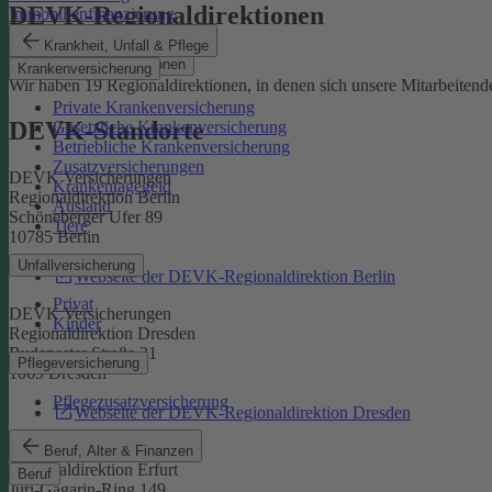
DEVK-Regionaldirektionen
Immobilienfinanzierung
Krankheit, Unfall & Pflege
DEVK-Regionaldirektionen
Krankenversicherung
Wir haben 19 Regionaldirektionen, in denen sich unsere Mitarbeite
Private Krankenversicherung
DEVK-Standorte
Gesetzliche Krankenversicherung
Betriebliche Krankenversicherung
Zusatzversicherungen
DEVK Versicherungen
Krankentagegeld
Regionaldirektion Berlin
Ausland
Schöneberger Ufer 89
Tiere
10785 Berlin
Unfallversicherung
Webseite der DEVK-Regionaldirektion Berlin
Privat
DEVK Versicherungen
Kinder
Regionaldirektion Dresden
Budapester Straße 31
Pflegeversicherung
1069 Dresden
Pflegezusatzversicherung
Webseite der DEVK-Regionaldirektion Dresden
DEVK Versicherungen
Beruf, Alter & Finanzen
Regionaldirektion Erfurt
Beruf
Juri-Gagarin-Ring 149