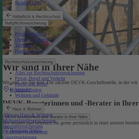
Reiserücktritt
Haftpflicht & Rechtsschutz
Haftpflichtversicherung
Privathaftpflicht
Dienst und Beruf
Tierhalter
Haus und Bau
Rechtsschutzversicherung
Wir sind in Ihrer Nähe
Alles zur Rechtsschutzversicherung
Privat, Beruf und Verkehr
Wir sind, wo Sie sind. Die nächste DEVK-Geschäftsstelle, in der wir S
Privat und Beruf
Verkehr
Beratung finden
Wohnen und Gebäude
DEVK-Beraterinnen und -Berater in Ihre
Haus & Wohnen
Alles zu Haus & Wohnen
DEVK-Beraterinnen und -Berater in Ihrer Nähe
Wohngebäudeversicherung
Wir beraten und betreuen Sie gerne persönlich in einer unserer bundes
Hausratversicherung
Beratung finden
Elementarversicherung
Glasversicherung