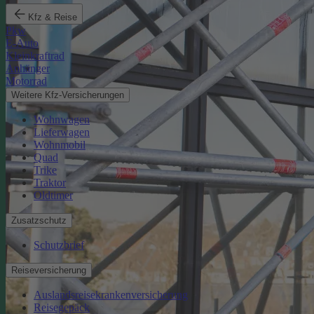
Kfz & Reise
Pkw
E-Auto
Kleinkraftrad
Anhänger
Motorrad
Weitere Kfz-Versicherungen
Wohnwagen
Lieferwagen
Wohnmobil
Quad
Trike
Traktor
Oldtimer
Zusatzschutz
Schutzbrief
Reiseversicherung
Auslandsreisekrankenversicherung
Reisegepäck