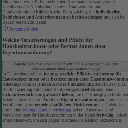
Situationen wie z.B. bei rechtlichen Auseinandersetzungen mit
Nachbarn oder Nachbarinnen sowie Handwerkern und
Handwerkerinnen
hilfreich
sein. Es ist wichtig, die
individuellen
Bedürfnisse und Anforderungen zu berücksichtigen
und sich bei
Bedarf beraten zu lassen.
Beratung finden
Welche Versicherungen sind Pflicht für
Hausbesitzer:innen oder Besitzer:innen einer
Eigentumswohnung?
Welche Versicherungen sind Pflicht für Hausbesitzer:innen oder
Besitzer:innen einer Eigentumswohnung?
In Deutschland gibt es
keine gesetzliche Pflichtversicherung für
Hausbesitzer:innen oder Besitzer:innen einer Eigentumswohnun
Allerdings kann es
je nach Art der Finanzierung
des Hauses (z. B.
Baufinanzierung durch eine Bank)
vorgeschrieben
sein, eine
Gebäudeversicherung abzuschließen
, um das Haus gegen bestimm
Schäden abzusichern.
Auch
bei
Eigentumswohnungen
kann es eine
Verpflichtung zur
gemeinschaftlichen Absicherung
des Gebäudes
durch eine
Wohngebäudeversicherung
geben. Ansonsten sind
Versicherungen für Hausbesitzer:innen in der Regel
freiwillig
, jedoch
empfehlenswert, um sich gegen verschiedene Risiken abzusichern.