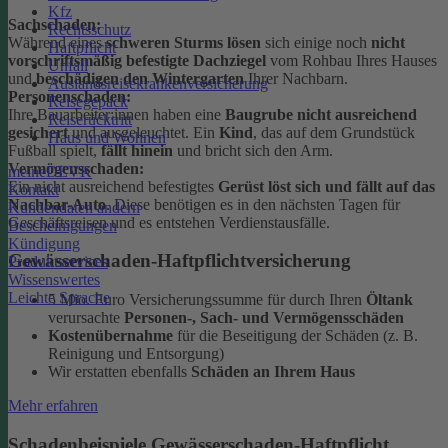
Kfz
Sachschaden:
Rechtsschutz
Während eines
schweren Sturms lösen
sich einige noch
nicht
Haftpflicht
vorschriftsmäßig befestigte Dachziegel
vom Rohbau Ihres Hauses
Unfall
und
beschädigen den Wintergarten
Ihrer Nachbarn.
Auslandsreisekrankenversicherung
Personenschaden:
Reisegepäck
Ihre Bauarbeiter:innen haben eine
Baugrube nicht ausreichend
Reiserücktritt
gesichert
und ausgeleuchtet. Ein
Kind
, das auf dem Grundstück
Haus und Wohnen
Fußball spielt,
fällt hinein
und bricht sich den Arm.
Vermögensschaden:
meineDEVK
Ein nicht ausreichend befestigtes
Gerüst löst sich und fällt auf das
Kontakt
Nachbar-Auto
. Diese benötigen es in den nächsten Tagen für
Kundendaten ändern
Geschäftsreisen und es entstehen Verdienstausfälle.
Bescheinigungen
Kündigung
Gewässerschaden-Haftpflichtversicherung
Produktservices
Wissenswertes
Leichte Sprache
5 Mio. Euro Versicherungssumme für durch Ihren
Öltank
verursachte
Personen-, Sach- und Vermögensschäden
Kostenübernahme
für die Beseitigung der Schäden (z. B.
Reinigung und Entsorgung)
Wir erstatten ebenfalls
Schäden an Ihrem Haus
Mehr erfahren
Schadenbeispiele Gewässerschaden-Haftpflicht