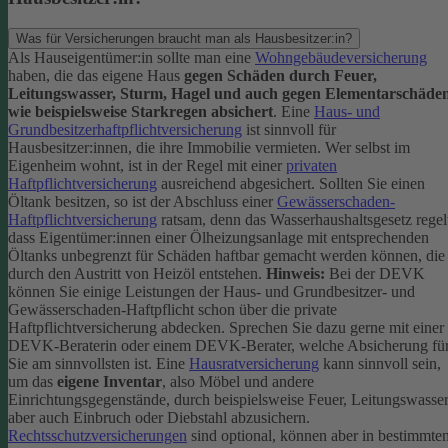
Was für Versicherungen braucht man als Hausbesitzer:in?
Als Hauseigentümer:in sollte man eine
Wohngebäudeversicherung
haben, die das eigene Haus
gegen Schäden durch Feuer,
Leitungswasser, Sturm, Hagel und auch gegen Elementarschäde
wie beispielsweise Starkregen absichert
.
Eine
Haus- und
Grundbesitzerhaftpflichtversicherung
ist sinnvoll für
Hausbesitzer:innen, die ihre Immobilie vermieten. Wer selbst im
Eigenheim wohnt, ist in der Regel mit einer
privaten
Haftpflichtversicherung
ausreichend abgesichert.
Sollten Sie einen
Öltank besitzen, so ist der Abschluss einer
Gewässerschaden-
Haftpflichtversicherung
ratsam, denn das Wasserhaushaltsgesetz regel
dass Eigentümer:innen einer Ölheizungsanlage mit entsprechenden
Öltanks unbegrenzt für Schäden haftbar gemacht werden können, die
durch den Austritt von Heizöl entstehen.
Hinweis:
Bei der DEVK
können Sie einige Leistungen der Haus- und Grundbesitzer- und
Gewässerschaden-Haftpflicht schon über die private
Haftpflichtversicherung abdecken. Sprechen Sie dazu gerne mit einer
DEVK-Beraterin oder einem DEVK-Berater, welche Absicherung fü
Sie am sinnvollsten ist.
Eine
Hausratversicherung
kann sinnvoll sein,
um das
eigene Inventar
, also Möbel und andere
Einrichtungsgegenstände, durch beispielsweise Feuer, Leitungswasse
aber auch Einbruch oder Diebstahl abzusichern.
Rechtsschutzversicherungen
sind optional, können aber in bestimmte