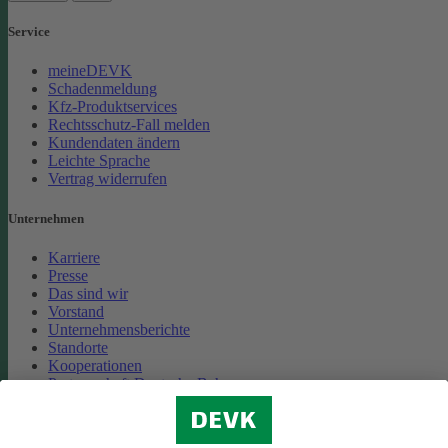
Service
meineDEVK
Schadenmeldung
Kfz-Produktservices
Rechtsschutz-Fall melden
Kundendaten ändern
Leichte Sprache
Vertrag widerrufen
Unternehmen
Karriere
Presse
Das sind wir
Vorstand
Unternehmensberichte
Standorte
Kooperationen
Partnerschaft Deutsche Bahn
Nachhaltigkeit