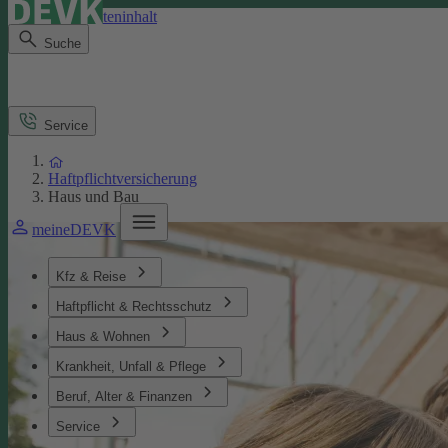
Direkt zum Seiteninhalt
Suche
Service
Haftpflichtversicherung
Haus und Bau
meineDEVK
Kfz & Reise
Haftpflicht & Rechtsschutz
Haus & Wohnen
Krankheit, Unfall & Pflege
Beruf, Alter & Finanzen
Service