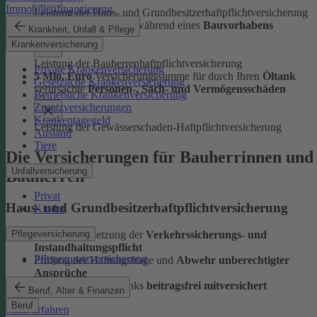
Immobilienfinanzierung
Leistung der Haus- und Grundbesitzerhaftpflichtversicherung
Versicherungsschutz
während eines
Bauvorhabens
Krankheit, Unfall & Pflege
Krankenversicherung
Leistung der Bauherrenhaftpflichtversicherung
Private Krankenversicherung
5 Mio. Euro
Versicherungssumme für durch Ihren
Öltank
Gesetzliche Krankenversicherung
verursachte
Personen-, Sach- und Vermögensschäden
Betriebliche Krankenversicherung
Zusatzversicherungen
Krankentagegeld
Leistung der Gewässerschaden-Haftpflichtversicherung
Ausland
Tiere
Die Versicherungen für Bauherrinnen und
Unfallversicherung
Bauherren
Privat
Haus- und Grundbesitzerhaftpflichtversicherung
Kinder
Pflegeversicherung
haftet bei Verletzung der
Verkehrssicherungs- und
Instandhaltungspflicht
Pflegezusatzversicherung
Prüfung der Haftungsfrage und
Abwehr unberechtigter
Ansprüche
privat genutzte Gastanks
beitragsfrei mitversichert
Beruf, Alter & Finanzen
Beruf
Mehr erfahren