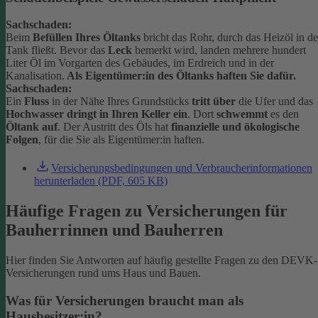
Sachschaden:
Beim
Befüllen Ihres Öltanks
bricht das Rohr, durch das Heizöl in d
Tank fließt. Bevor das
Leck
bemerkt wird, landen mehrere hundert
Liter Öl im Vorgarten des Gebäudes, im Erdreich und in der
Kanalisation.
Als Eigentümer:in des Öltanks haften Sie dafür.
Sachschaden:
Ein
Fluss
in der Nähe Ihres Grundstücks
tritt über
die Ufer und das
Hochwasser dringt in Ihren Keller ein
. Dort
schwemmt
es den
Öltank auf
. Der Austritt des Öls hat
finanzielle und ökologische
Folgen
, für die Sie als Eigentümer:in haften.
Versicherungsbedingungen und Verbraucherinformationen
herunterladen (PDF, 605 KB)
Häufige Fragen zu Versicherungen für
Bauherrinnen und Bauherren
Hier finden Sie Antworten auf häufig gestellte Fragen zu den DEVK-
Versicherungen rund ums Haus und Bauen.
Was für Versicherungen braucht man als
Hausbesitzer:in?