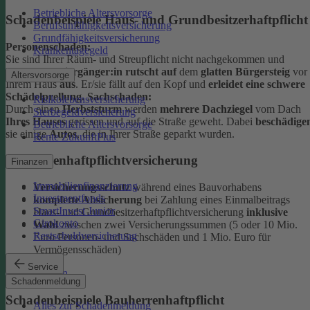
Betriebliche Altersvorsorge
Schadenbeispiele Haus- und Grundbesitzerhaftpflicht
Berufsunfähigkeitsversicherung
Grundfähigkeitsversicherung
Personenschaden:
Krankentagegeld
Sie sind Ihrer Räum- und Streupflicht nicht nachgekommen und
ein/eine
Spaziergänger:in rutscht auf
dem
glatten Bürgersteig
vor
Altersvorsorge
Ihrem Haus
aus
. Er/sie fällt auf den Kopf und
erleidet eine schwere
Schädelprellung.
Sachschaden:
Risikolebensversicherung
Durch einen
Herbststurm
werden
mehrere Dachziegel
vom Dach
Sterbegeldversicherung
Ihres Hauses
gerissen und auf die Straße geweht. Dabei
beschädige
Betriebliche Altersvorsorge
sie einige
Autos
, die in Ihrer Straße geparkt wurden.
Rente ZukunftPlus
Bauherrenhaftpflichtversicherung
Finanzen
Immobilienfinanzierung
Versicherungsschutz
während eines Bauvorhabens
Investmentfonds
komplette Absicherung
bei Zahlung eines Einmalbeitrags
SmartInvest Junior
Haus- und Grundbesitzerhaftpflichtversicherung
inklusive
Girokonto
Wahl
zwischen zwei Versicherungssummen (5 oder 10 Mio.
Restschuldversicherung
Euro Personen- und Sachschäden und 1 Mio. Euro für
Vermögensschäden)
Service
Mehr erfahren
Schadenmeldung
Schadenbeispiele Bauherrenhaftpflicht
Alles zur Schadenmeldung