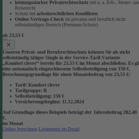
leistungsstarker Privatrechtsschutz
mit u. a. Erb-, Steuer- un
Reiserecht
Schutz bei
arbeitsrechtlichen Konflikten
Online-Vertrags-Check
im privaten und beruflich nicht
selbstständigen Bereich (Premium-Schutz)
ab 23,53 €
Unseren Privat- und Berufsrechtsschutz können Sie als nicht
selbstständig tätiger Single in der Service-Tarif-Variante
„Komfort clever“ bereits für 23,53 € im Monat abschließen. Es gi
eine automatisch eingeschlossene Selbstbeteiligung von 150 €.
Berechnungsgrundlage für einen Monatsbeitrag von 23,53 €:
Tarif
: Komfort clever
Tarifgruppe
:
B
Selbstbeteiligung
: 150 €
Versicherungsbeginn
: 11.12.2024
Auf Grundlage dieses Beispiels beträgt der
Jahresbeitrag 282,40
€
.
im Monat
Online berechnen
Leistungen im Detail