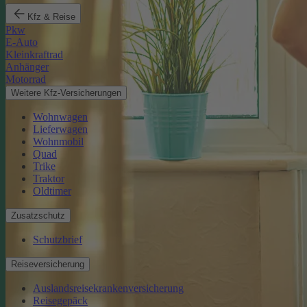
Kfz & Reise
Pkw
E-Auto
Kleinkraftrad
Anhänger
Motorrad
Weitere Kfz-Versicherungen
Wohnwagen
Lieferwagen
Wohnmobil
Quad
Trike
Traktor
Oldtimer
Zusatzschutz
Schutzbrief
Reiseversicherung
Auslandsreisekrankenversicherung
Reisegepäck