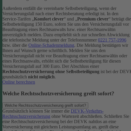
Außerdem entfällt die vereinbarte Selbstbeteiligung, wenn der
Versicherungsfall nach einer Rechtsberatung erledigt ist.
In den
Service-Tarifen „
Komfort clever
“ und „
Premium clever
“ beträgt die
Selbstbeteiligung 150 Euro, sofern Sie uns den Versicherungsfall vor
Beauftragung eines Rechtsanwalts bzw. einer Rechtsanwältin
unverzüglich melden. Dazu empfiehlt sich zur schnellen Abwicklung
die telefonische Meldung unter der Telefonnummer
0221 757-1996
bzw. über die
Online-Schadenmeldung
. Die Meldung bestätigen wir
Ihnen auf Wunsch gerne schriftlich.
Melden Sie uns den
Versicherungsfall nicht vor Beauftragung einer Rechtsanwältin oder
eines Rechtsanwalts, erhöht sich die Selbstbeteiligung für diesen
Versicherungsfall auf 300 Euro.
Der Abschluss einer
Rechtsschutzversicherung ohne Selbstbeteiligung
ist bei der DE
grundsätzlich
nicht möglich
.
Online berechnen
Welche Rechtsschutzversicherung greift sofort?
Welche Rechtsschutzversicherung greift sofort?
Grundsätzlich können Sie immer die
DEVK-Verkehrs-
Rechtsschutzversicherung
ohne Wartezeit abschließen. Schließen Sie
eine Rechtsschutzversicherung bei der DEVK nahtlos an eine
Vorversicherung mit gleichem Leistungsumfang an, greift diese