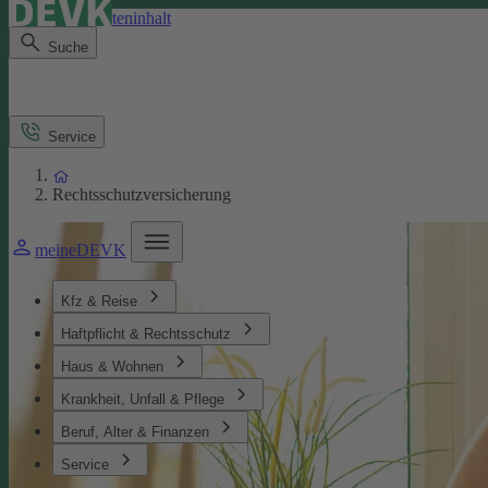
Direkt zum Seiteninhalt
Suche
Service
Rechtsschutzversicherung
meineDEVK
Kfz & Reise
Haftpflicht & Rechtsschutz
Haus & Wohnen
Krankheit, Unfall & Pflege
Beruf, Alter & Finanzen
Service