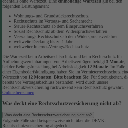
ebenfalls ohne Wartezeit.
Eine
einmonatige Wartezeit
gilt bei den
folgenden Leistungsarten:
Wohnungs- und Grundstücksrechtsschutz
Rechtsschutz im Vertrags- und Sachenrecht
Steuer-Rechtsschutz ab dem Einspruchsverfahren
Sozial-Rechtsschutz ab dem Widerspruchsverfahren
Verwaltungs-Rechtsschutz ab dem Widerspruchsverfahren
weltweite Deckung bis zu 1 Jahr
weltweiter Internet-Vertrags-Rechtsschutz
Die Wartezeit beim Arbeitsrechtsschutz und beim Rechtsschutz für
Aufhebungsvereinbarungen von Arbeitsverträgen beträgt
3 Monate
,
bei der Beitragsfreistellung bei Arbeitslosigkeit
12 Monate
. Im Falle
einer Eigenbedarfskündigung haben Sie im Vermieterrechtsschutz ein
Wartezeit von
12 Monaten
.
Bitte beachten Sie
: Für Streitigkeiten, di
bereits vor Vertragsabschluss bestanden, wird durch unsere
Rechtsschutzversicherung rückwirkend kein Rechtsschutz gewährt.
Online berechnen
Was deckt eine Rechtsschutzversicherung nicht ab?
Was deckt eine Rechtsschutzversicherung nicht ab?
Folgende Fälle sind beispielsweise nicht über die DEVK-
Rechtsschutzversicherung abgedeckt: