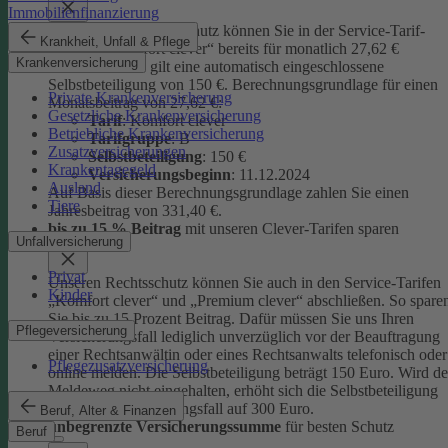
Immobilienfinanzierung
Unseren Privatrechtsschutz können Sie in der Service-Tarif-
Krankheit, Unfall & Pflege
Variante „Komfort clever“ bereits für monatlich 27,62 €
Krankenversicherung
abschließen. Es gilt eine automatisch eingeschlossene
Selbstbeteiligung von 150 €.
Berechnungsgrundlage für einen
Private Krankenversicherung
Monatsbeitrag von 27,62 €:
Gesetzliche Krankenversicherung
Tarif
: Komfort clever
Betriebliche Krankenversicherung
Tarifgruppe
:
B
Zusatzversicherungen
Selbstbeteiligung
: 150 €
Krankentagegeld
Versicherungsbeginn
: 11.12.2024
Ausland
Auf Basis dieser Berechnungsgrundlage zahlen Sie einen
Tiere
Jahresbeitrag von 331,40 €.
bis zu 15 % Beitrag
mit unseren Clever-Tarifen sparen
Unfallversicherung
Privat
Unseren Rechtsschutz können Sie auch in den Service-Tarifen
Kinder
„Komfort clever“ und „Premium clever“ abschließen. So spare
Sie bis zu 15 Prozent Beitrag. Dafür müssen Sie uns Ihren
Pflegeversicherung
Versicherungsfall lediglich unverzüglich vor der Beauftragung
einer Rechtsanwältin oder eines Rechtsanwalts telefonisch oder
Pflegezusatzversicherung
online melden. Die Selbstbeteiligung beträgt 150 Euro. Wird de
Meldeweg nicht eingehalten, erhöht sich die Selbstbeteiligung
für diesen Versicherungsfall auf 300 Euro.
Beruf, Alter & Finanzen
unbegrenzte Versicherungssumme
für besten Schutz
Beruf