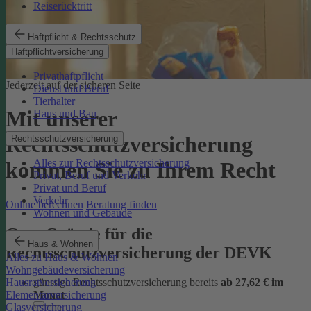
Reiserücktritt
Haftpflicht & Rechtsschutz
Haftpflichtversicherung
Privathaftpflicht
Jederzeit auf der sicheren Seite
Dienst und Beruf
Tierhalter
Mit unserer
Haus und Bau
Rechtsschutzversicherung
Rechtsschutzversicherung
Alles zur Rechtsschutzversicherung
kommen Sie zu Ihrem Recht
Privat, Beruf und Verkehr
Privat und Beruf
Verkehr
Online berechnen
Beratung finden
Wohnen und Gebäude
Gute Gründe für die
Haus & Wohnen
Rechtsschutzversicherung der DEVK
Alles zu Haus & Wohnen
Wohngebäudeversicherung
günstige Rechtsschutzversicherung bereits
ab 27,62 € im
Hausratversicherung
Monat
Elementarversicherung
Glasversicherung