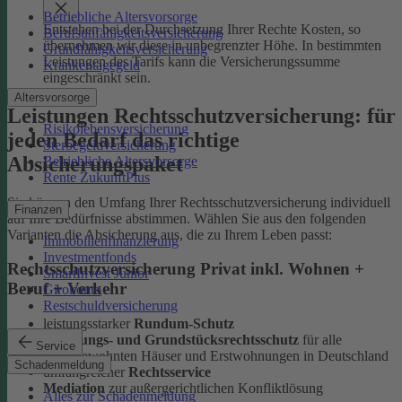
Betriebliche Altersvorsorge
Entstehen bei der Durchsetzung Ihrer Rechte Kosten, so
Berufsunfähigkeitsversicherung
übernehmen wir diese in unbegrenzter Höhe. In bestimmten
Grundfähigkeitsversicherung
Leistungen des Tarifs kann die Versicherungssumme
Krankentagegeld
eingeschränkt sein.
Altersvorsorge
Leistungen Rechtsschutzversicherung: für
Risikolebensversicherung
jeden Bedarf das richtige
Sterbegeldversicherung
Absicherungspaket
Betriebliche Altersvorsorge
Rente ZukunftPlus
Sie können den Umfang Ihrer Rechtsschutzversicherung individuell
Finanzen
auf Ihre Bedürfnisse abstimmen. Wählen Sie aus den folgenden
Varianten die Absicherung aus, die zu Ihrem Leben passt:
Immobilienfinanzierung
Investmentfonds
Rechtsschutzversicherung Privat inkl. Wohnen +
SmartInvest Junior
Beruf + Verkehr
Girokonto
Restschuldversicherung
leistungsstarker
Rundum-Schutz
Wohnungs- und Grundstücksrechtsschutz
für alle
Service
selbstbewohnten Häuser und Erstwohnungen in Deutschland
Schadenmeldung
umfangreicher
Rechtsservice
Mediation
zur außergerichtlichen Konfliktlösung
Alles zur Schadenmeldung