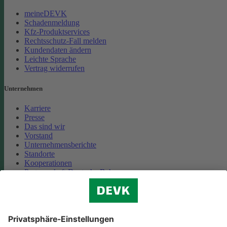
meineDEVK
Schadenmeldung
Kfz-Produktservices
Rechtsschutz-Fall melden
Kundendaten ändern
Leichte Sprache
Vertrag widerrufen
Unternehmen
Karriere
Presse
Das sind wir
Vorstand
Unternehmensberichte
Standorte
Kooperationen
Partnerschaft Deutsche Bahn
Nachhaltigkeit