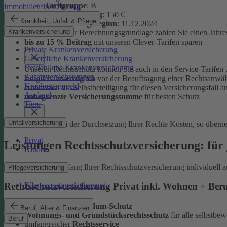
Tarifgruppe
:
B
Immobilienfinanzierung
Selbstbeteiligung
: 150 €
Krankheit, Unfall & Pflege
Versicherungsbeginn
: 11.12.2024
Krankenversicherung
Auf Basis dieser Berechnungsgrundlage zahlen Sie einen Jahre
bis zu 15 % Beitrag
mit unseren Clever-Tarifen sparen
Private Krankenversicherung
Gesetzliche Krankenversicherung
Betriebliche Krankenversicherung
Unseren Rechtsschutz können Sie auch in den Service-Tarifen „
Zusatzversicherungen
lediglich unverzüglich vor der Beauftragung einer Rechtsanwält
Krankentagegeld
erhöht sich die Selbstbeteiligung für diesen Versicherungsfall a
Ausland
unbegrenzte Versicherungssumme
für besten Schutz
Tiere
Unfallversicherung
Entstehen bei der Durchsetzung Ihrer Rechte Kosten, so übern
Privat
Leistungen Rechtsschutzversicherung: für 
Kinder
Sie können den Umfang Ihrer Rechtsschutzversicherung individuell a
Pflegeversicherung
Pflegezusatzversicherung
Rechtsschutzversicherung Privat inkl. Wohnen + Ber
leistungsstarker
Rundum-Schutz
Beruf, Alter & Finanzen
Wohnungs- und Grundstücksrechtsschutz
für alle selbstb
Beruf
umfangreicher
Rechtsservice