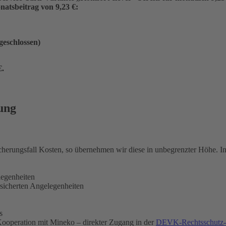
atsbeitrag von 9,23 €:
ngeschlossen)
€
.
ung
icherungsfall Kosten, so übernehmen wir diese in unbegrenzter Höhe. 
legenheiten
rsicherten Angelegenheiten
s
ooperation mit Mineko – direkter Zugang in der
DEVK-Rechtsschutz