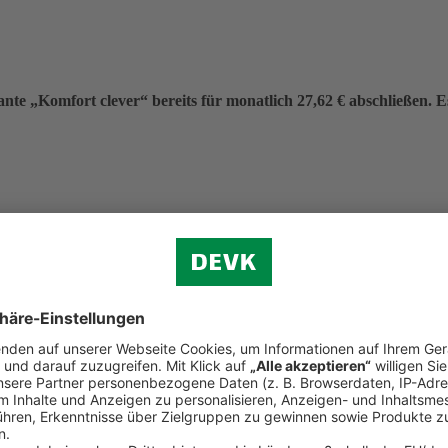
nte „Komfort clever“ bereits für monatlich 27,62 € abschließen. Es 
eitrag von 331,40 €.
f (ohne Verkehr)
n.
d Reiserecht
tständigen Bereich (Premium-Schutz)