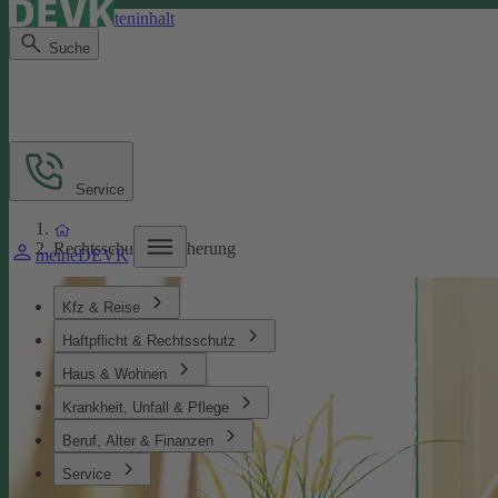
Direkt zum Seiteninhalt
Suche
Service
Rechtsschutzversicherung
meineDEVK
Kfz & Reise
Haftpflicht & Rechtsschutz
Haus & Wohnen
Krankheit, Unfall & Pflege
Beruf, Alter & Finanzen
Service