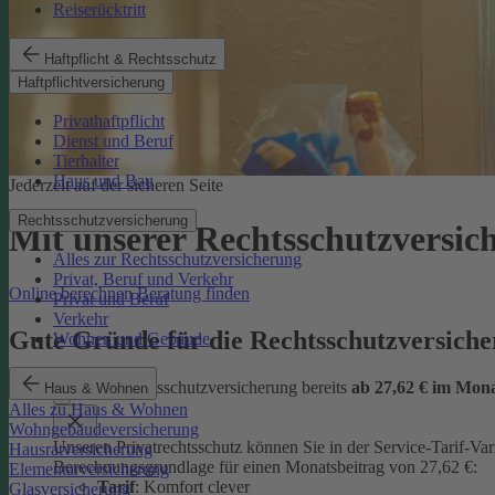
Reiserücktritt
Haftpflicht & Rechtsschutz
Haftpflichtversicherung
Privathaftpflicht
Dienst und Beruf
Tierhalter
Haus und Bau
Jederzeit auf der sicheren Seite
Rechtsschutzversicherung
Mit unserer Rechtsschutzversi
Alles zur Rechtsschutzversicherung
Privat, Beruf und Verkehr
Online berechnen
Beratung finden
Privat und Beruf
Verkehr
Gute Gründe für die Rechtsschutzversic
Wohnen und Gebäude
günstige Rechtsschutzversicherung bereits
ab 27,62 € im Mon
Haus & Wohnen
Alles zu Haus & Wohnen
Wohngebäudeversicherung
Unseren Privatrechtsschutz können Sie in der Service-Tarif-Var
Hausratversicherung
Berechnungsgrundlage für einen Monatsbeitrag von 27,62 €:
Elementarversicherung
Tarif
: Komfort clever
Glasversicherung