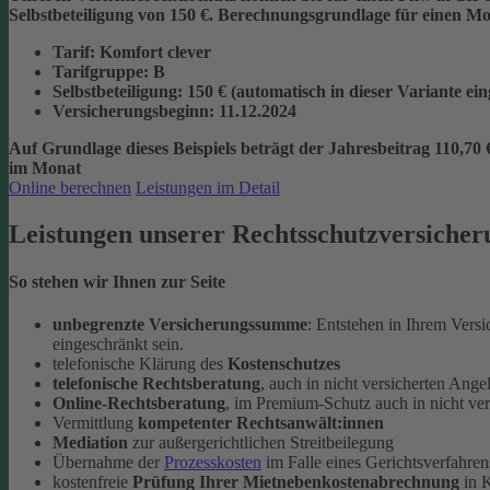
Selbstbeteiligung von 150 €.
Berechnungsgrundlage für einen Mon
Tarif
: Komfort clever
Tarifgruppe
:
B
Selbstbeteiligung
: 150 € (automatisch in dieser Variante ei
Versicherungsbeginn
: 11.12.2024
Auf Grundlage dieses Beispiels beträgt der
Jahresbeitrag 110,70 
im Monat
Online berechnen
Leistungen im Detail
Leistungen unserer Rechtsschutzversicher
So stehen wir Ihnen zur Seite
unbegrenzte Versicherungssumme
: Entstehen in Ihrem Vers
eingeschränkt sein.
telefonische Klärung des
Kostenschutzes
telefonische Rechtsberatung
, auch in nicht versicherten Ange
Online-Rechtsberatung
, im Premium-Schutz auch in nicht ve
Vermittlung
kompetenter Rechtsanwält:innen
Mediation
zur außergerichtlichen Streitbeilegung
Übernahme der
Prozesskosten
im Falle eines Gerichtsverfahren
kostenfreie
Prüfung Ihrer Mietnebenkostenabrechnung
in K