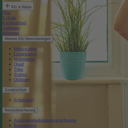
Kfz & Reise
Pkw
E-Auto
Kleinkraftrad
Anhänger
Motorrad
Weitere Kfz-Versicherungen
Wohnwagen
Lieferwagen
Wohnmobil
Quad
Trike
Traktor
Oldtimer
Zusatzschutz
Schutzbrief
Reiseversicherung
Auslandsreisekrankenversicherung
Reisegepäck