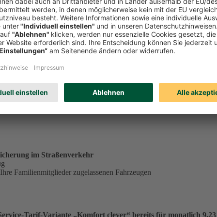
tständig tätiger Single in der Service-Tarif-Variante „Komfort clev
ungsgrundlage für einen Monatsbeitrag von 23,53 €:
€
.
icherung im Straßenverkehr
ug
 Ihre Familienmitglieder zugelassenen Fahrzeugen
vice-Tarif-Variante „Komfort clever“ bereits für monatlich 9,23 €