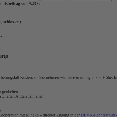
atsbeitrag von 9,23 €:
ngeschlossen)
€
.
ung
icherungsfall Kosten, so übernehmen wir diese in unbegrenzter Höhe. 
legenheiten
rsicherten Angelegenheiten
s
ooperation mit Mineko – direkter Zugang in der
DEVK-Rechtsschutz