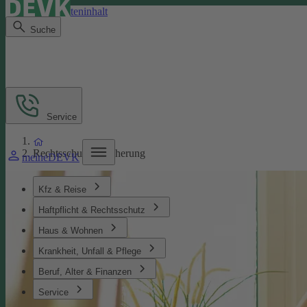
Direkt zum Seiteninhalt
Suche
Service
Rechtsschutzversicherung
meineDEVK
Kfz & Reise
Haftpflicht & Rechtsschutz
Haus & Wohnen
Krankheit, Unfall & Pflege
Beruf, Alter & Finanzen
Service