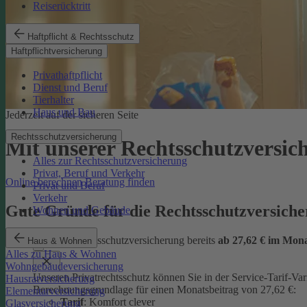
Reiserücktritt
Haftpflicht & Rechtsschutz
Haftpflichtversicherung
Privathaftpflicht
Dienst und Beruf
Tierhalter
Haus und Bau
Jederzeit auf der sicheren Seite
Rechtsschutzversicherung
Mit unserer Rechtsschutzversi
Alles zur Rechtsschutzversicherung
Privat, Beruf und Verkehr
Online berechnen
Beratung finden
Privat und Beruf
Verkehr
Gute Gründe für die Rechtsschutzversic
Wohnen und Gebäude
günstige Rechtsschutzversicherung bereits
ab 27,62 € im Mon
Haus & Wohnen
Alles zu Haus & Wohnen
Wohngebäudeversicherung
Unseren Privatrechtsschutz können Sie in der Service-Tarif-Var
Hausratversicherung
Berechnungsgrundlage für einen Monatsbeitrag von 27,62 €:
Elementarversicherung
Tarif
: Komfort clever
Glasversicherung