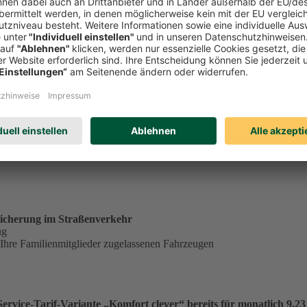
tständig tätiger Single in der Service-Tarif-Variante „Komfort clev
ungsgrundlage für einen Monatsbeitrag von 23,53 €:
€
.
icherung im Straßenverkehr
ug
 Ihre Familienmitglieder zugelassenen Fahrzeugen
vice-Tarif-Variante „Komfort clever“ bereits für monatlich 9,23 €