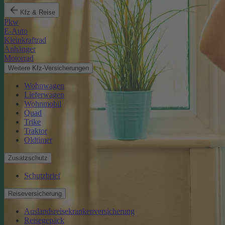
Kfz & Reise
Pkw
E-Auto
Kleinkraftrad
Anhänger
Motorrad
Weitere Kfz-Versicherungen
Wohnwagen
Lieferwagen
Wohnmobil
Quad
Trike
Traktor
Oldtimer
Zusatzschutz
Schutzbrief
Reiseversicherung
Auslandsreisekrankenversicherung
Reisegepäck