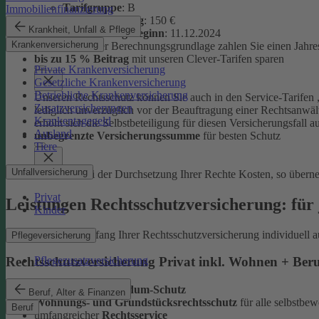
Tarifgruppe
:
B
Immobilienfinanzierung
Selbstbeteiligung
: 150 €
Krankheit, Unfall & Pflege
Versicherungsbeginn
: 11.12.2024
Krankenversicherung
Auf Basis dieser Berechnungsgrundlage zahlen Sie einen Jahre
bis zu 15 % Beitrag
mit unseren Clever-Tarifen sparen
Private Krankenversicherung
Gesetzliche Krankenversicherung
Betriebliche Krankenversicherung
Unseren Rechtsschutz können Sie auch in den Service-Tarifen „
Zusatzversicherungen
lediglich unverzüglich vor der Beauftragung einer Rechtsanwält
Krankentagegeld
erhöht sich die Selbstbeteiligung für diesen Versicherungsfall a
Ausland
unbegrenzte Versicherungssumme
für besten Schutz
Tiere
Unfallversicherung
Entstehen bei der Durchsetzung Ihrer Rechte Kosten, so übern
Privat
Leistungen Rechtsschutzversicherung: für 
Kinder
Sie können den Umfang Ihrer Rechtsschutzversicherung individuell a
Pflegeversicherung
Pflegezusatzversicherung
Rechtsschutzversicherung Privat inkl. Wohnen + Ber
leistungsstarker
Rundum-Schutz
Beruf, Alter & Finanzen
Wohnungs- und Grundstücksrechtsschutz
für alle selbstb
Beruf
umfangreicher
Rechtsservice