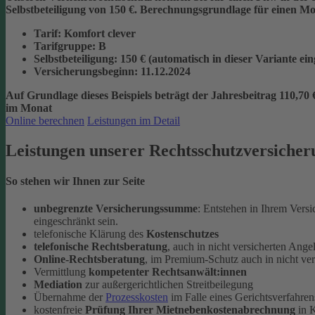
Selbstbeteiligung von 150 €.
Berechnungsgrundlage für einen Mon
Tarif
: Komfort clever
Tarifgruppe
:
B
Selbstbeteiligung
: 150 € (automatisch in dieser Variante ei
Versicherungsbeginn
: 11.12.2024
Auf Grundlage dieses Beispiels beträgt der
Jahresbeitrag 110,70 
im Monat
Online berechnen
Leistungen im Detail
Leistungen unserer Rechtsschutzversicher
So stehen wir Ihnen zur Seite
unbegrenzte Versicherungssumme
: Entstehen in Ihrem Vers
eingeschränkt sein.
telefonische Klärung des
Kostenschutzes
telefonische Rechtsberatung
, auch in nicht versicherten Ange
Online-Rechtsberatung
, im Premium-Schutz auch in nicht ve
Vermittlung
kompetenter Rechtsanwält:innen
Mediation
zur außergerichtlichen Streitbeilegung
Übernahme der
Prozesskosten
im Falle eines Gerichtsverfahren
kostenfreie
Prüfung Ihrer Mietnebenkostenabrechnung
in K