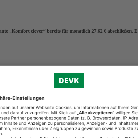
nte „Komfort clever“ bereits für monatlich 27,62 € abschließen. Es 
eitrag von 331,40 €.
f (ohne Verkehr)
n.
d Reiserecht
tständigen Bereich (Premium-Schutz)