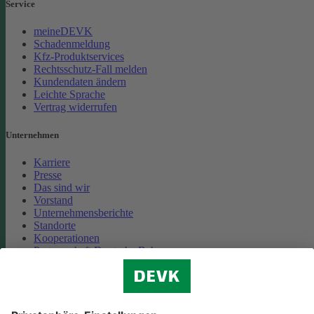
Service
meineDEVK
Schadenmeldung
Kfz-Produktservices
Rechtsschutz-Fall melden
Kundendaten ändern
Leichte Sprache
Vertrag widerrufen
Unternehmen
Karriere
Presse
Das sind wir
Vorstand
Unternehmensberichte
Standorte
Kooperationen
Partnerschaft Deutsche Bahn
Nachhaltigkeit