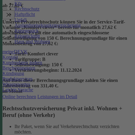
Kfz
ab 27,62 €
Rechtsschutz
Haftpflicht
Unfall
Unseren Privatrechtsschutz können Sie in der Service-Tarif-
Auslandsreisekrankenversicherung
Variante „Komfort clever“ bereits für monatlich 27,62 €
Reisegepäck
abschließen. Es gilt eine automatisch eingeschlossene
Reiserücktritt
Selbstbeteiligung von 150 €.
Berechnungsgrundlage für einen
Haus und Wohnen
Monatsbeitrag von 27,62 €:
meineDEVK
Tarif
: Komfort clever
Kontakt
Tarifgruppe
:
B
Kundendaten ändern
Selbstbeteiligung
: 150 €
Bescheinigungen
Versicherungsbeginn
: 11.12.2024
Kündigung
Produktservices
Auf Basis dieser Berechnungsgrundlage zahlen Sie einen
Wissenswertes
Jahresbeitrag von 331,40 €.
Leichte Sprache
im Monat
Online berechnen
Leistungen im Detail
Rechtsschutzversicherung Privat inkl. Wohnen +
Beruf (ohne Verkehr)
Ihr Paket, wenn Sie auf Verkehrsrechtschutz verzichten
möchten.