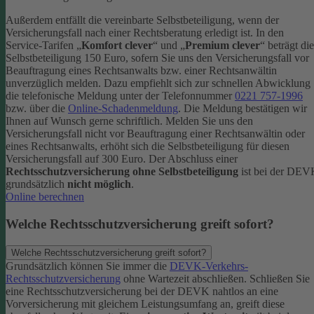
Außerdem entfällt die vereinbarte Selbstbeteiligung, wenn der
Versicherungsfall nach einer Rechtsberatung erledigt ist.
In den
Service-Tarifen „
Komfort clever
“ und „
Premium clever
“ beträgt die
Selbstbeteiligung 150 Euro, sofern Sie uns den Versicherungsfall vor
Beauftragung eines Rechtsanwalts bzw. einer Rechtsanwältin
unverzüglich melden. Dazu empfiehlt sich zur schnellen Abwicklung
die telefonische Meldung unter der Telefonnummer
0221 757-1996
bzw. über die
Online-Schadenmeldung
. Die Meldung bestätigen wir
Ihnen auf Wunsch gerne schriftlich.
Melden Sie uns den
Versicherungsfall nicht vor Beauftragung einer Rechtsanwältin oder
eines Rechtsanwalts, erhöht sich die Selbstbeteiligung für diesen
Versicherungsfall auf 300 Euro.
Der Abschluss einer
Rechtsschutzversicherung ohne Selbstbeteiligung
ist bei der DE
grundsätzlich
nicht möglich
.
Online berechnen
Welche Rechtsschutzversicherung greift sofort?
Welche Rechtsschutzversicherung greift sofort?
Grundsätzlich können Sie immer die
DEVK-Verkehrs-
Rechtsschutzversicherung
ohne Wartezeit abschließen. Schließen Sie
eine Rechtsschutzversicherung bei der DEVK nahtlos an eine
Vorversicherung mit gleichem Leistungsumfang an, greift diese