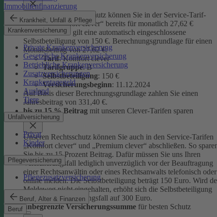
Immobilienfinanzierung
Unseren Privatrechtsschutz können Sie in der Service-Tarif-
Krankheit, Unfall & Pflege
Variante „Komfort clever“ bereits für monatlich 27,62 €
Krankenversicherung
abschließen. Es gilt eine automatisch eingeschlossene
Selbstbeteiligung von 150 €.
Berechnungsgrundlage für einen
Private Krankenversicherung
Monatsbeitrag von 27,62 €:
Gesetzliche Krankenversicherung
Tarif
: Komfort clever
Betriebliche Krankenversicherung
Tarifgruppe
:
B
Zusatzversicherungen
Selbstbeteiligung
: 150 €
Krankentagegeld
Versicherungsbeginn
: 11.12.2024
Ausland
Auf Basis dieser Berechnungsgrundlage zahlen Sie einen
Tiere
Jahresbeitrag von 331,40 €.
bis zu 15 % Beitrag
mit unseren Clever-Tarifen sparen
Unfallversicherung
Privat
Unseren Rechtsschutz können Sie auch in den Service-Tarifen
Kinder
„Komfort clever“ und „Premium clever“ abschließen. So spare
Sie bis zu 15 Prozent Beitrag. Dafür müssen Sie uns Ihren
Pflegeversicherung
Versicherungsfall lediglich unverzüglich vor der Beauftragung
einer Rechtsanwältin oder eines Rechtsanwalts telefonisch oder
Pflegezusatzversicherung
online melden. Die Selbstbeteiligung beträgt 150 Euro. Wird de
Meldeweg nicht eingehalten, erhöht sich die Selbstbeteiligung
für diesen Versicherungsfall auf 300 Euro.
Beruf, Alter & Finanzen
unbegrenzte Versicherungssumme
für besten Schutz
Beruf