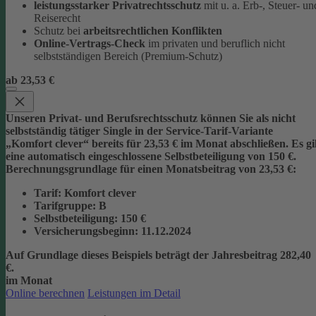
leistungsstarker Privatrechtsschutz
mit u. a. Erb-, Steuer- un
Reiserecht
Schutz bei
arbeitsrechtlichen Konflikten
Online-Vertrags-Check
im privaten und beruflich nicht
selbstständigen Bereich (Premium-Schutz)
ab 23,53 €
Unseren Privat- und Berufsrechtsschutz können Sie als nicht
selbstständig tätiger Single in der Service-Tarif-Variante
„Komfort clever“ bereits für 23,53 € im Monat abschließen. Es gi
eine automatisch eingeschlossene Selbstbeteiligung von 150 €.
Berechnungsgrundlage für einen Monatsbeitrag von 23,53 €:
Tarif
: Komfort clever
Tarifgruppe
:
B
Selbstbeteiligung
: 150 €
Versicherungsbeginn
: 11.12.2024
Auf Grundlage dieses Beispiels beträgt der
Jahresbeitrag 282,40
€
.
im Monat
Online berechnen
Leistungen im Detail