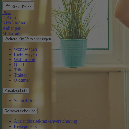
Kfz & Reise
Pkw
E-Auto
Kleinkraftrad
Anhänger
Motorrad
Weitere Kfz-Versicherungen
Wohnwagen
Lieferwagen
Wohnmobil
Quad
Trike
Traktor
Oldtimer
Zusatzschutz
Schutzbrief
Reiseversicherung
Auslandsreisekrankenversicherung
Reisegepäck