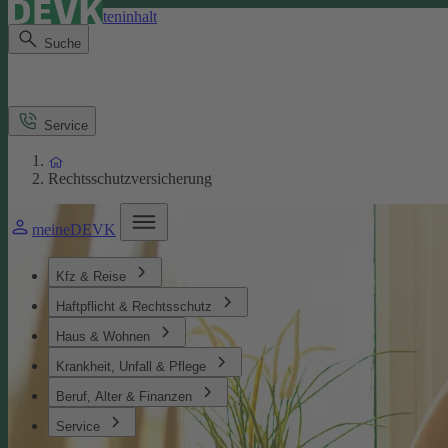
Direkt zum Seiteninhalt
Suche
Service
Rechtsschutzversicherung
meineDEVK
Kfz & Reise
Haftpflicht & Rechtsschutz
Haus & Wohnen
Krankheit, Unfall & Pflege
Beruf, Alter & Finanzen
Service