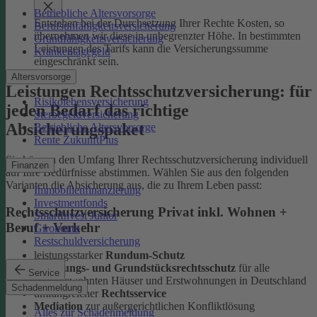
Betriebliche Altersvorsorge
Entstehen bei der Durchsetzung Ihrer Rechte Kosten, so
Berufsunfähigkeitsversicherung
übernehmen wir diese in unbegrenzter Höhe. In bestimmten
Grundfähigkeitsversicherung
Leistungen des Tarifs kann die Versicherungssumme
Krankentagegeld
eingeschränkt sein.
Altersvorsorge
Leistungen Rechtsschutzversicherung: für
Risikolebensversicherung
jeden Bedarf das richtige
Sterbegeldversicherung
Absicherungspaket
Betriebliche Altersvorsorge
Rente ZukunftPlus
Sie können den Umfang Ihrer Rechtsschutzversicherung individuell
Finanzen
auf Ihre Bedürfnisse abstimmen. Wählen Sie aus den folgenden
Varianten die Absicherung aus, die zu Ihrem Leben passt:
Immobilienfinanzierung
Investmentfonds
Rechtsschutzversicherung Privat inkl. Wohnen +
SmartInvest Junior
Beruf + Verkehr
Girokonto
Restschuldversicherung
leistungsstarker
Rundum-Schutz
Wohnungs- und Grundstücksrechtsschutz
für alle
Service
selbstbewohnten Häuser und Erstwohnungen in Deutschland
Schadenmeldung
umfangreicher
Rechtsservice
Mediation
zur außergerichtlichen Konfliktlösung
Alles zur Schadenmeldung