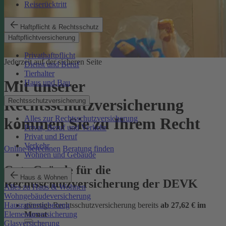
Reiserücktritt
Haftpflicht & Rechtsschutz
Haftpflichtversicherung
Privathaftpflicht
Jederzeit auf der sicheren Seite
Dienst und Beruf
Tierhalter
Mit unserer
Haus und Bau
Rechtsschutzversicherung
Rechtsschutzversicherung
Alles zur Rechtsschutzversicherung
kommen Sie zu Ihrem Recht
Privat, Beruf und Verkehr
Privat und Beruf
Verkehr
Online berechnen
Beratung finden
Wohnen und Gebäude
Gute Gründe für die
Haus & Wohnen
Rechtsschutzversicherung der DEVK
Alles zu Haus & Wohnen
Wohngebäudeversicherung
günstige Rechtsschutzversicherung bereits
ab 27,62 € im
Hausratversicherung
Monat
Elementarversicherung
Glasversicherung