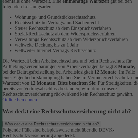
ebenfalls ohne Wartezeit.
Eine
einmonatige Wartezeit
gilt bei den
folgenden Leistungsarten:
Wohnungs- und Grundstücksrechtsschutz
Rechtsschutz im Vertrags- und Sachenrecht
Steuer-Rechtsschutz ab dem Einspruchsverfahren
Sozial-Rechtsschutz ab dem Widerspruchsverfahren
Verwaltungs-Rechtsschutz ab dem Widerspruchsverfahren
weltweite Deckung bis zu 1 Jahr
weltweiter Internet-Vertrags-Rechtsschutz
Die Wartezeit beim Arbeitsrechtsschutz und beim Rechtsschutz für
Aufhebungsvereinbarungen von Arbeitsverträgen beträgt
3 Monate
,
bei der Beitragsfreistellung bei Arbeitslosigkeit
12 Monate
. Im Falle
einer Eigenbedarfskündigung haben Sie im Vermieterrechtsschutz ein
Wartezeit von
12 Monaten
.
Bitte beachten Sie
: Für Streitigkeiten, di
bereits vor Vertragsabschluss bestanden, wird durch unsere
Rechtsschutzversicherung rückwirkend kein Rechtsschutz gewährt.
Online berechnen
Was deckt eine Rechtsschutzversicherung nicht ab?
Was deckt eine Rechtsschutzversicherung nicht ab?
Folgende Fälle sind beispielsweise nicht über die DEVK-
Rechtsschutzversicherung abgedeckt: