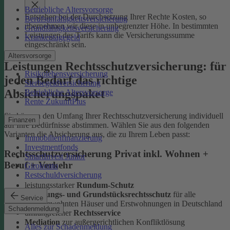
Betriebliche Altersvorsorge
Entstehen bei der Durchsetzung Ihrer Rechte Kosten, so
Berufsunfähigkeitsversicherung
übernehmen wir diese in unbegrenzter Höhe. In bestimmten
Grundfähigkeitsversicherung
Leistungen des Tarifs kann die Versicherungssumme
Krankentagegeld
eingeschränkt sein.
Altersvorsorge
Leistungen Rechtsschutzversicherung: für
Risikolebensversicherung
jeden Bedarf das richtige
Sterbegeldversicherung
Absicherungspaket
Betriebliche Altersvorsorge
Rente ZukunftPlus
Sie können den Umfang Ihrer Rechtsschutzversicherung individuell
Finanzen
auf Ihre Bedürfnisse abstimmen. Wählen Sie aus den folgenden
Varianten die Absicherung aus, die zu Ihrem Leben passt:
Immobilienfinanzierung
Investmentfonds
Rechtsschutzversicherung Privat inkl. Wohnen +
SmartInvest Junior
Beruf + Verkehr
Girokonto
Restschuldversicherung
leistungsstarker
Rundum-Schutz
Wohnungs- und Grundstücksrechtsschutz
für alle
Service
selbstbewohnten Häuser und Erstwohnungen in Deutschland
Schadenmeldung
umfangreicher
Rechtsservice
Mediation
zur außergerichtlichen Konfliktlösung
Alles zur Schadenmeldung