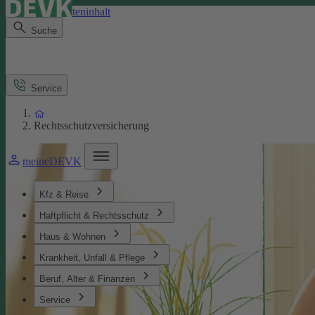
Direkt zum Seiteninhalt
Suche
Service
Rechtsschutzversicherung
meineDEVK
Kfz & Reise
Haftpflicht & Rechtsschutz
Haus & Wohnen
Krankheit, Unfall & Pflege
Beruf, Alter & Finanzen
Service