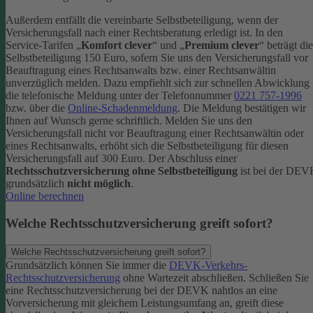
Außerdem entfällt die vereinbarte Selbstbeteiligung, wenn der
Versicherungsfall nach einer Rechtsberatung erledigt ist.
In den
Service-Tarifen „
Komfort clever
“ und „
Premium clever
“ beträgt die
Selbstbeteiligung 150 Euro, sofern Sie uns den Versicherungsfall vor
Beauftragung eines Rechtsanwalts bzw. einer Rechtsanwältin
unverzüglich melden. Dazu empfiehlt sich zur schnellen Abwicklung
die telefonische Meldung unter der Telefonnummer
0221 757-1996
bzw. über die
Online-Schadenmeldung
. Die Meldung bestätigen wir
Ihnen auf Wunsch gerne schriftlich.
Melden Sie uns den
Versicherungsfall nicht vor Beauftragung einer Rechtsanwältin oder
eines Rechtsanwalts, erhöht sich die Selbstbeteiligung für diesen
Versicherungsfall auf 300 Euro.
Der Abschluss einer
Rechtsschutzversicherung ohne Selbstbeteiligung
ist bei der DE
grundsätzlich
nicht möglich
.
Online berechnen
Welche Rechtsschutzversicherung greift sofort?
Welche Rechtsschutzversicherung greift sofort?
Grundsätzlich können Sie immer die
DEVK-Verkehrs-
Rechtsschutzversicherung
ohne Wartezeit abschließen. Schließen Sie
eine Rechtsschutzversicherung bei der DEVK nahtlos an eine
Vorversicherung mit gleichem Leistungsumfang an, greift diese