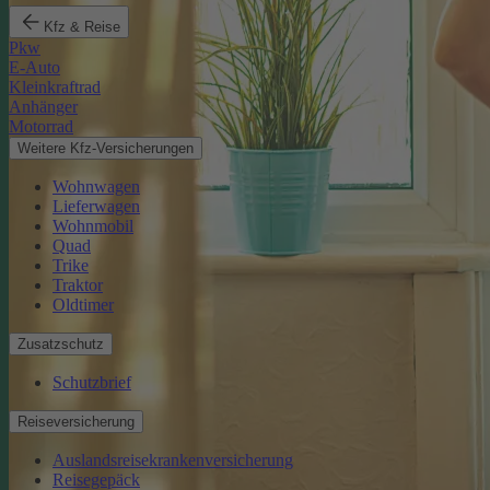
Kfz & Reise
Pkw
E-Auto
Kleinkraftrad
Anhänger
Motorrad
Weitere Kfz-Versicherungen
Wohnwagen
Lieferwagen
Wohnmobil
Quad
Trike
Traktor
Oldtimer
Zusatzschutz
Schutzbrief
Reiseversicherung
Auslandsreisekrankenversicherung
Reisegepäck