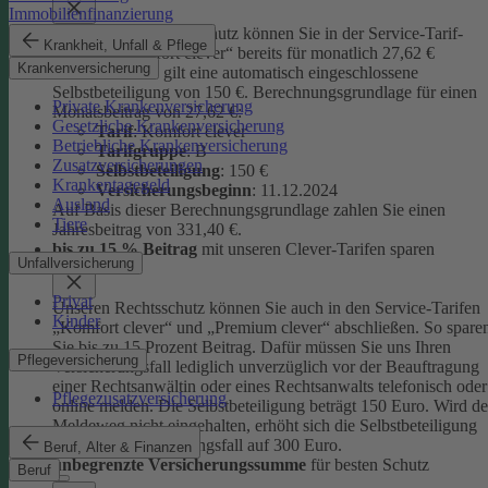
Immobilienfinanzierung
Unseren Privatrechtsschutz können Sie in der Service-Tarif-
Krankheit, Unfall & Pflege
Variante „Komfort clever“ bereits für monatlich 27,62 €
Krankenversicherung
abschließen. Es gilt eine automatisch eingeschlossene
Selbstbeteiligung von 150 €.
Berechnungsgrundlage für einen
Private Krankenversicherung
Monatsbeitrag von 27,62 €:
Gesetzliche Krankenversicherung
Tarif
: Komfort clever
Betriebliche Krankenversicherung
Tarifgruppe
:
B
Zusatzversicherungen
Selbstbeteiligung
: 150 €
Krankentagegeld
Versicherungsbeginn
: 11.12.2024
Ausland
Auf Basis dieser Berechnungsgrundlage zahlen Sie einen
Tiere
Jahresbeitrag von 331,40 €.
bis zu 15 % Beitrag
mit unseren Clever-Tarifen sparen
Unfallversicherung
Privat
Unseren Rechtsschutz können Sie auch in den Service-Tarifen
Kinder
„Komfort clever“ und „Premium clever“ abschließen. So spare
Sie bis zu 15 Prozent Beitrag. Dafür müssen Sie uns Ihren
Pflegeversicherung
Versicherungsfall lediglich unverzüglich vor der Beauftragung
einer Rechtsanwältin oder eines Rechtsanwalts telefonisch oder
Pflegezusatzversicherung
online melden. Die Selbstbeteiligung beträgt 150 Euro. Wird de
Meldeweg nicht eingehalten, erhöht sich die Selbstbeteiligung
für diesen Versicherungsfall auf 300 Euro.
Beruf, Alter & Finanzen
unbegrenzte Versicherungssumme
für besten Schutz
Beruf