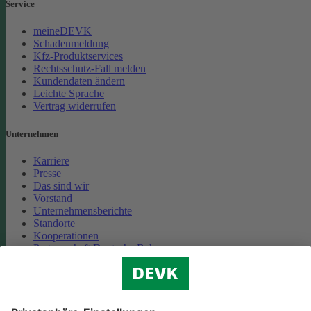
Service
meineDEVK
Schadenmeldung
Kfz-Produktservices
Rechtsschutz-Fall melden
Kundendaten ändern
Leichte Sprache
Vertrag widerrufen
Unternehmen
Karriere
Presse
Das sind wir
Vorstand
Unternehmensberichte
Standorte
Kooperationen
Partnerschaft Deutsche Bahn
Nachhaltigkeit