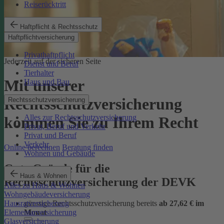
Reiserücktritt
Haftpflicht & Rechtsschutz
Haftpflichtversicherung
Privathaftpflicht
Jederzeit auf der sicheren Seite
Dienst und Beruf
Tierhalter
Mit unserer
Haus und Bau
Rechtsschutzversicherung
Rechtsschutzversicherung
Alles zur Rechtsschutzversicherung
kommen Sie zu Ihrem Recht
Privat, Beruf und Verkehr
Privat und Beruf
Verkehr
Online berechnen
Beratung finden
Wohnen und Gebäude
Gute Gründe für die
Haus & Wohnen
Rechtsschutzversicherung der DEVK
Alles zu Haus & Wohnen
Wohngebäudeversicherung
günstige Rechtsschutzversicherung bereits
ab 27,62 € im
Hausratversicherung
Monat
Elementarversicherung
Glasversicherung