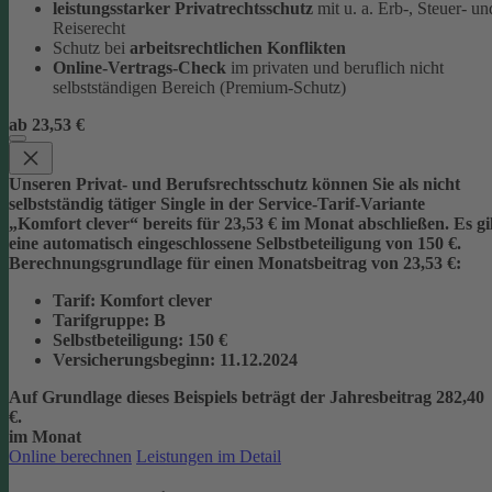
leistungsstarker Privatrechtsschutz
mit u. a. Erb-, Steuer- un
Reiserecht
Schutz bei
arbeitsrechtlichen Konflikten
Online-Vertrags-Check
im privaten und beruflich nicht
selbstständigen Bereich (Premium-Schutz)
ab 23,53 €
Unseren Privat- und Berufsrechtsschutz können Sie als nicht
selbstständig tätiger Single in der Service-Tarif-Variante
„Komfort clever“ bereits für 23,53 € im Monat abschließen. Es gi
eine automatisch eingeschlossene Selbstbeteiligung von 150 €.
Berechnungsgrundlage für einen Monatsbeitrag von 23,53 €:
Tarif
: Komfort clever
Tarifgruppe
:
B
Selbstbeteiligung
: 150 €
Versicherungsbeginn
: 11.12.2024
Auf Grundlage dieses Beispiels beträgt der
Jahresbeitrag 282,40
€
.
im Monat
Online berechnen
Leistungen im Detail