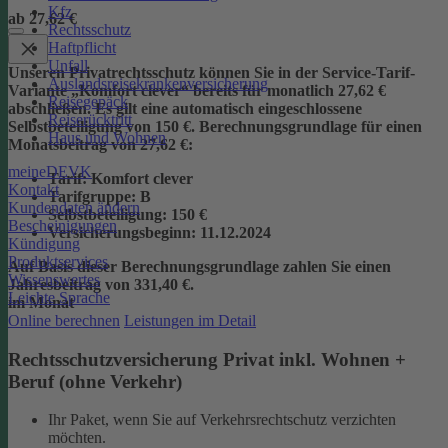
Kfz
ab 27,62 €
Rechtsschutz
Haftpflicht
Unfall
Unseren Privatrechtsschutz können Sie in der Service-Tarif-
Auslandsreisekrankenversicherung
Variante „Komfort clever“ bereits für monatlich 27,62 €
Reisegepäck
abschließen. Es gilt eine automatisch eingeschlossene
Reiserücktritt
Selbstbeteiligung von 150 €.
Berechnungsgrundlage für einen
Haus und Wohnen
Monatsbeitrag von 27,62 €:
meineDEVK
Tarif
: Komfort clever
Kontakt
Tarifgruppe
:
B
Kundendaten ändern
Selbstbeteiligung
: 150 €
Bescheinigungen
Versicherungsbeginn
: 11.12.2024
Kündigung
Produktservices
Auf Basis dieser Berechnungsgrundlage zahlen Sie einen
Wissenswertes
Jahresbeitrag von 331,40 €.
Leichte Sprache
im Monat
Online berechnen
Leistungen im Detail
Rechtsschutzversicherung Privat inkl. Wohnen +
Beruf (ohne Verkehr)
Ihr Paket, wenn Sie auf Verkehrsrechtschutz verzichten
möchten.