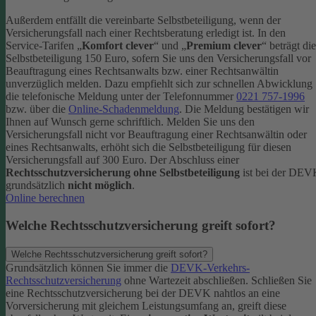
Außerdem entfällt die vereinbarte Selbstbeteiligung, wenn der
Versicherungsfall nach einer Rechtsberatung erledigt ist.
In den
Service-Tarifen „
Komfort clever
“ und „
Premium clever
“ beträgt die
Selbstbeteiligung 150 Euro, sofern Sie uns den Versicherungsfall vor
Beauftragung eines Rechtsanwalts bzw. einer Rechtsanwältin
unverzüglich melden. Dazu empfiehlt sich zur schnellen Abwicklung
die telefonische Meldung unter der Telefonnummer
0221 757-1996
bzw. über die
Online-Schadenmeldung
. Die Meldung bestätigen wir
Ihnen auf Wunsch gerne schriftlich.
Melden Sie uns den
Versicherungsfall nicht vor Beauftragung einer Rechtsanwältin oder
eines Rechtsanwalts, erhöht sich die Selbstbeteiligung für diesen
Versicherungsfall auf 300 Euro.
Der Abschluss einer
Rechtsschutzversicherung ohne Selbstbeteiligung
ist bei der DE
grundsätzlich
nicht möglich
.
Online berechnen
Welche Rechtsschutzversicherung greift sofort?
Welche Rechtsschutzversicherung greift sofort?
Grundsätzlich können Sie immer die
DEVK-Verkehrs-
Rechtsschutzversicherung
ohne Wartezeit abschließen. Schließen Sie
eine Rechtsschutzversicherung bei der DEVK nahtlos an eine
Vorversicherung mit gleichem Leistungsumfang an, greift diese