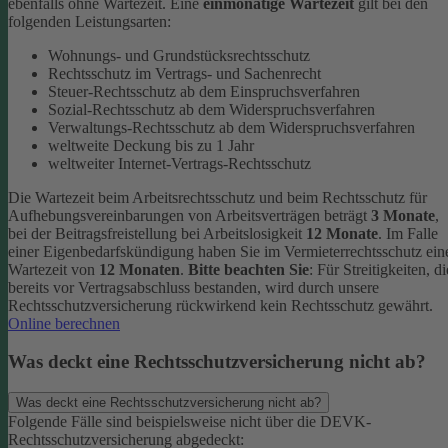
ebenfalls ohne Wartezeit.
Eine
einmonatige Wartezeit
gilt bei den
folgenden Leistungsarten:
Wohnungs- und Grundstücksrechtsschutz
Rechtsschutz im Vertrags- und Sachenrecht
Steuer-Rechtsschutz ab dem Einspruchsverfahren
Sozial-Rechtsschutz ab dem Widerspruchsverfahren
Verwaltungs-Rechtsschutz ab dem Widerspruchsverfahren
weltweite Deckung bis zu 1 Jahr
weltweiter Internet-Vertrags-Rechtsschutz
Die Wartezeit beim Arbeitsrechtsschutz und beim Rechtsschutz für
Aufhebungsvereinbarungen von Arbeitsverträgen beträgt
3 Monate
,
bei der Beitragsfreistellung bei Arbeitslosigkeit
12 Monate
. Im Falle
einer Eigenbedarfskündigung haben Sie im Vermieterrechtsschutz ein
Wartezeit von
12 Monaten
.
Bitte beachten Sie
: Für Streitigkeiten, di
bereits vor Vertragsabschluss bestanden, wird durch unsere
Rechtsschutzversicherung rückwirkend kein Rechtsschutz gewährt.
Online berechnen
Was deckt eine Rechtsschutzversicherung nicht ab?
Was deckt eine Rechtsschutzversicherung nicht ab?
Folgende Fälle sind beispielsweise nicht über die DEVK-
Rechtsschutzversicherung abgedeckt: