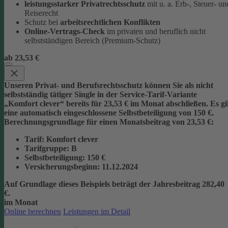
leistungsstarker Privatrechtsschutz
mit u. a. Erb-, Steuer- un
Reiserecht
Schutz bei
arbeitsrechtlichen Konflikten
Online-Vertrags-Check
im privaten und beruflich nicht
selbstständigen Bereich (Premium-Schutz)
ab 23,53 €
Unseren Privat- und Berufsrechtsschutz können Sie als nicht
selbstständig tätiger Single in der Service-Tarif-Variante
„Komfort clever“ bereits für 23,53 € im Monat abschließen. Es gi
eine automatisch eingeschlossene Selbstbeteiligung von 150 €.
Berechnungsgrundlage für einen Monatsbeitrag von 23,53 €:
Tarif
: Komfort clever
Tarifgruppe
:
B
Selbstbeteiligung
: 150 €
Versicherungsbeginn
: 11.12.2024
Auf Grundlage dieses Beispiels beträgt der
Jahresbeitrag 282,40
€
.
im Monat
Online berechnen
Leistungen im Detail