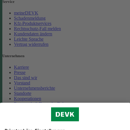
Service
meineDEVK
Schadenmeldung
Kfz-Produktservices
Rechtsschutz-Fall melden
Kundendaten ändern
Leichte Sprache
Vertrag widerrufen
Unternehmen
Karriere
Presse
Das sind wir
Vorstand
Unternehmensberichte
Standorte
Kooperationen
Partnerschaft Deutsche Bahn
Nachhaltigkeit