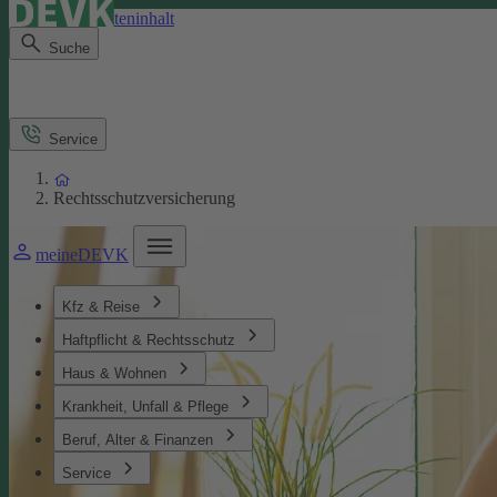
Direkt zum Seiteninhalt
Suche
Service
Rechtsschutzversicherung
meineDEVK
Kfz & Reise
Haftpflicht & Rechtsschutz
Haus & Wohnen
Krankheit, Unfall & Pflege
Beruf, Alter & Finanzen
Service