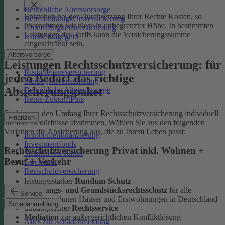
Betriebliche Altersvorsorge
Entstehen bei der Durchsetzung Ihrer Rechte Kosten, so
Berufsunfähigkeitsversicherung
übernehmen wir diese in unbegrenzter Höhe. In bestimmten
Grundfähigkeitsversicherung
Leistungen des Tarifs kann die Versicherungssumme
Krankentagegeld
eingeschränkt sein.
Altersvorsorge
Leistungen Rechtsschutzversicherung: für
Risikolebensversicherung
jeden Bedarf das richtige
Sterbegeldversicherung
Absicherungspaket
Betriebliche Altersvorsorge
Rente ZukunftPlus
Sie können den Umfang Ihrer Rechtsschutzversicherung individuell
Finanzen
auf Ihre Bedürfnisse abstimmen. Wählen Sie aus den folgenden
Varianten die Absicherung aus, die zu Ihrem Leben passt:
Immobilienfinanzierung
Investmentfonds
Rechtsschutzversicherung Privat inkl. Wohnen +
SmartInvest Junior
Beruf + Verkehr
Girokonto
Restschuldversicherung
leistungsstarker
Rundum-Schutz
Wohnungs- und Grundstücksrechtsschutz
für alle
Service
selbstbewohnten Häuser und Erstwohnungen in Deutschland
Schadenmeldung
umfangreicher
Rechtsservice
Mediation
zur außergerichtlichen Konfliktlösung
Alles zur Schadenmeldung