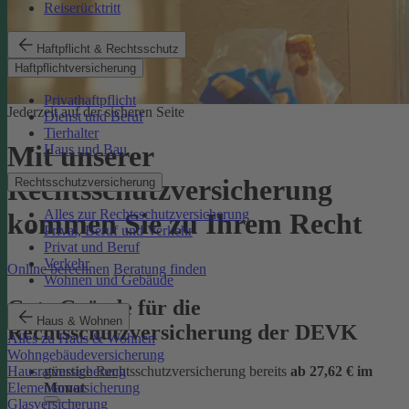
Reiserücktritt
Haftpflicht & Rechtsschutz
Haftpflichtversicherung
Privathaftpflicht
Jederzeit auf der sicheren Seite
Dienst und Beruf
Tierhalter
Mit unserer
Haus und Bau
Rechtsschutzversicherung
Rechtsschutzversicherung
Alles zur Rechtsschutzversicherung
kommen Sie zu Ihrem Recht
Privat, Beruf und Verkehr
Privat und Beruf
Verkehr
Online berechnen
Beratung finden
Wohnen und Gebäude
Gute Gründe für die
Haus & Wohnen
Rechtsschutzversicherung der DEVK
Alles zu Haus & Wohnen
Wohngebäudeversicherung
günstige Rechtsschutzversicherung bereits
ab 27,62 € im
Hausratversicherung
Monat
Elementarversicherung
Glasversicherung