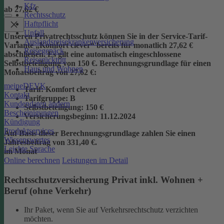
Kfz
ab 27,62 €
Rechtsschutz
Haftpflicht
Unfall
Unseren Privatrechtsschutz können Sie in der Service-Tarif-
Auslandsreisekrankenversicherung
Variante „Komfort clever“ bereits für monatlich 27,62 €
Reisegepäck
abschließen. Es gilt eine automatisch eingeschlossene
Reiserücktritt
Selbstbeteiligung von 150 €.
Berechnungsgrundlage für einen
Haus und Wohnen
Monatsbeitrag von 27,62 €:
meineDEVK
Tarif
: Komfort clever
Kontakt
Tarifgruppe
:
B
Kundendaten ändern
Selbstbeteiligung
: 150 €
Bescheinigungen
Versicherungsbeginn
: 11.12.2024
Kündigung
Produktservices
Auf Basis dieser Berechnungsgrundlage zahlen Sie einen
Wissenswertes
Jahresbeitrag von 331,40 €.
Leichte Sprache
im Monat
Online berechnen
Leistungen im Detail
Rechtsschutzversicherung Privat inkl. Wohnen +
Beruf (ohne Verkehr)
Ihr Paket, wenn Sie auf Verkehrsrechtschutz verzichten
möchten.