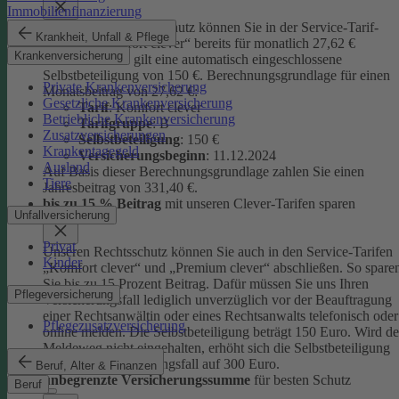
Immobilienfinanzierung
Unseren Privatrechtsschutz können Sie in der Service-Tarif-
Krankheit, Unfall & Pflege
Variante „Komfort clever“ bereits für monatlich 27,62 €
Krankenversicherung
abschließen. Es gilt eine automatisch eingeschlossene
Selbstbeteiligung von 150 €.
Berechnungsgrundlage für einen
Private Krankenversicherung
Monatsbeitrag von 27,62 €:
Gesetzliche Krankenversicherung
Tarif
: Komfort clever
Betriebliche Krankenversicherung
Tarifgruppe
:
B
Zusatzversicherungen
Selbstbeteiligung
: 150 €
Krankentagegeld
Versicherungsbeginn
: 11.12.2024
Ausland
Auf Basis dieser Berechnungsgrundlage zahlen Sie einen
Tiere
Jahresbeitrag von 331,40 €.
bis zu 15 % Beitrag
mit unseren Clever-Tarifen sparen
Unfallversicherung
Privat
Unseren Rechtsschutz können Sie auch in den Service-Tarifen
Kinder
„Komfort clever“ und „Premium clever“ abschließen. So spare
Sie bis zu 15 Prozent Beitrag. Dafür müssen Sie uns Ihren
Pflegeversicherung
Versicherungsfall lediglich unverzüglich vor der Beauftragung
einer Rechtsanwältin oder eines Rechtsanwalts telefonisch oder
Pflegezusatzversicherung
online melden. Die Selbstbeteiligung beträgt 150 Euro. Wird de
Meldeweg nicht eingehalten, erhöht sich die Selbstbeteiligung
für diesen Versicherungsfall auf 300 Euro.
Beruf, Alter & Finanzen
unbegrenzte Versicherungssumme
für besten Schutz
Beruf