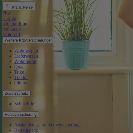
Kfz & Reise
Pkw
E-Auto
Kleinkraftrad
Anhänger
Motorrad
Weitere Kfz-Versicherungen
Wohnwagen
Lieferwagen
Wohnmobil
Quad
Trike
Traktor
Oldtimer
Zusatzschutz
Schutzbrief
Reiseversicherung
Auslandsreisekrankenversicherung
Reisegepäck