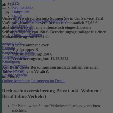
Kfz
ab 27,62 €
Rechtsschutz
Haftpflicht
Unfall
Unseren Privatrechtsschutz können Sie in der Service-Tarif-
Auslandsreisekrankenversicherung
Variante „Komfort clever“ bereits für monatlich 27,62 €
Reisegepäck
abschließen. Es gilt eine automatisch eingeschlossene
Reiserücktritt
Selbstbeteiligung von 150 €.
Berechnungsgrundlage für einen
Haus und Wohnen
Monatsbeitrag von 27,62 €:
meineDEVK
Tarif
: Komfort clever
Kontakt
Tarifgruppe
:
B
Kundendaten ändern
Selbstbeteiligung
: 150 €
Bescheinigungen
Versicherungsbeginn
: 11.12.2024
Kündigung
Produktservices
Auf Basis dieser Berechnungsgrundlage zahlen Sie einen
Wissenswertes
Jahresbeitrag von 331,40 €.
Leichte Sprache
im Monat
Online berechnen
Leistungen im Detail
Rechtsschutzversicherung Privat inkl. Wohnen +
Beruf (ohne Verkehr)
Ihr Paket, wenn Sie auf Verkehrsrechtschutz verzichten
möchten.