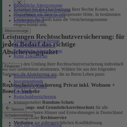
Betriebliche Altersvorsorge
Entstehen bei der Durchsetzung Ihrer Rechte Kosten, so
Berufsunfähigkeitsversicherung
übernehmen wir diese in unbegrenzter Höhe. In bestimmten
Grundfähigkeitsversicherung
Leistungen des Tarifs kann die Versicherungssumme
Krankentagegeld
eingeschränkt sein.
Altersvorsorge
Leistungen Rechtsschutzversicherung: für
Risikolebensversicherung
jeden Bedarf das richtige
Sterbegeldversicherung
Absicherungspaket
Betriebliche Altersvorsorge
Rente ZukunftPlus
Sie können den Umfang Ihrer Rechtsschutzversicherung individuell
Finanzen
auf Ihre Bedürfnisse abstimmen. Wählen Sie aus den folgenden
Varianten die Absicherung aus, die zu Ihrem Leben passt:
Immobilienfinanzierung
Investmentfonds
Rechtsschutzversicherung Privat inkl. Wohnen +
SmartInvest Junior
Beruf + Verkehr
Girokonto
Restschuldversicherung
leistungsstarker
Rundum-Schutz
Wohnungs- und Grundstücksrechtsschutz
für alle
Service
selbstbewohnten Häuser und Erstwohnungen in Deutschland
Schadenmeldung
umfangreicher
Rechtsservice
Mediation
zur außergerichtlichen Konfliktlösung
Alles zur Schadenmeldung