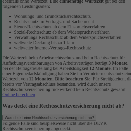
ebenfalls ohne Wartezeit.
Eine
einmonatige Wartezeit
gilt bei den
folgenden Leistungsarten:
Wohnungs- und Grundstücksrechtsschutz
Rechtsschutz im Vertrags- und Sachenrecht
Steuer-Rechtsschutz ab dem Einspruchsverfahren
Sozial-Rechtsschutz ab dem Widerspruchsverfahren
Verwaltungs-Rechtsschutz ab dem Widerspruchsverfahren
weltweite Deckung bis zu 1 Jahr
weltweiter Internet-Vertrags-Rechtsschutz
Die Wartezeit beim Arbeitsrechtsschutz und beim Rechtsschutz für
Aufhebungsvereinbarungen von Arbeitsverträgen beträgt
3 Monate
,
bei der Beitragsfreistellung bei Arbeitslosigkeit
12 Monate
. Im Falle
einer Eigenbedarfskündigung haben Sie im Vermieterrechtsschutz ein
Wartezeit von
12 Monaten
.
Bitte beachten Sie
: Für Streitigkeiten, di
bereits vor Vertragsabschluss bestanden, wird durch unsere
Rechtsschutzversicherung rückwirkend kein Rechtsschutz gewährt.
Online berechnen
Was deckt eine Rechtsschutzversicherung nicht ab?
Was deckt eine Rechtsschutzversicherung nicht ab?
Folgende Fälle sind beispielsweise nicht über die DEVK-
Rechtsschutzversicherung abgedeckt: