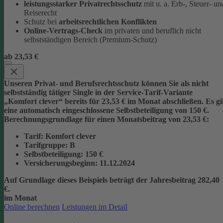
leistungsstarker Privatrechtsschutz
mit u. a. Erb-, Steuer- un
Reiserecht
Schutz bei
arbeitsrechtlichen Konflikten
Online-Vertrags-Check
im privaten und beruflich nicht
selbstständigen Bereich (Premium-Schutz)
ab 23,53 €
Unseren Privat- und Berufsrechtsschutz können Sie als nicht
selbstständig tätiger Single in der Service-Tarif-Variante
„Komfort clever“ bereits für 23,53 € im Monat abschließen. Es gi
eine automatisch eingeschlossene Selbstbeteiligung von 150 €.
Berechnungsgrundlage für einen Monatsbeitrag von 23,53 €:
Tarif
: Komfort clever
Tarifgruppe
:
B
Selbstbeteiligung
: 150 €
Versicherungsbeginn
: 11.12.2024
Auf Grundlage dieses Beispiels beträgt der
Jahresbeitrag 282,40
€
.
im Monat
Online berechnen
Leistungen im Detail