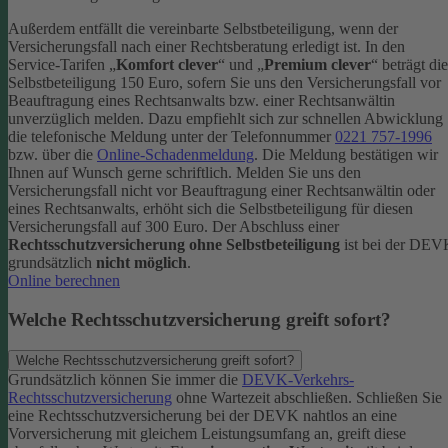
Außerdem entfällt die vereinbarte Selbstbeteiligung, wenn der
Versicherungsfall nach einer Rechtsberatung erledigt ist.
In den
Service-Tarifen „
Komfort clever
“ und „
Premium clever
“ beträgt die
Selbstbeteiligung 150 Euro, sofern Sie uns den Versicherungsfall vor
Beauftragung eines Rechtsanwalts bzw. einer Rechtsanwältin
unverzüglich melden. Dazu empfiehlt sich zur schnellen Abwicklung
die telefonische Meldung unter der Telefonnummer
0221 757-1996
bzw. über die
Online-Schadenmeldung
. Die Meldung bestätigen wir
Ihnen auf Wunsch gerne schriftlich.
Melden Sie uns den
Versicherungsfall nicht vor Beauftragung einer Rechtsanwältin oder
eines Rechtsanwalts, erhöht sich die Selbstbeteiligung für diesen
Versicherungsfall auf 300 Euro.
Der Abschluss einer
Rechtsschutzversicherung ohne Selbstbeteiligung
ist bei der DE
grundsätzlich
nicht möglich
.
Online berechnen
Welche Rechtsschutzversicherung greift sofort?
Welche Rechtsschutzversicherung greift sofort?
Grundsätzlich können Sie immer die
DEVK-Verkehrs-
Rechtsschutzversicherung
ohne Wartezeit abschließen. Schließen Sie
eine Rechtsschutzversicherung bei der DEVK nahtlos an eine
Vorversicherung mit gleichem Leistungsumfang an, greift diese