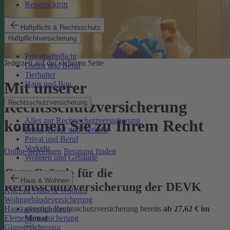
Reiserücktritt
Haftpflicht & Rechtsschutz
Haftpflichtversicherung
Privathaftpflicht
Jederzeit auf der sicheren Seite
Dienst und Beruf
Tierhalter
Mit unserer
Haus und Bau
Rechtsschutzversicherung
Rechtsschutzversicherung
Alles zur Rechtsschutzversicherung
kommen Sie zu Ihrem Recht
Privat, Beruf und Verkehr
Privat und Beruf
Verkehr
Online berechnen
Beratung finden
Wohnen und Gebäude
Gute Gründe für die
Haus & Wohnen
Rechtsschutzversicherung der DEVK
Alles zu Haus & Wohnen
Wohngebäudeversicherung
günstige Rechtsschutzversicherung bereits
ab 27,62 € im
Hausratversicherung
Monat
Elementarversicherung
Glasversicherung