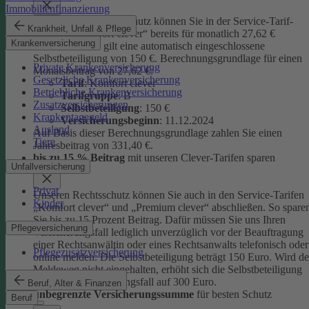
Immobilienfinanzierung
Unseren Privatrechtsschutz können Sie in der Service-Tarif-
Krankheit, Unfall & Pflege
Variante „Komfort clever“ bereits für monatlich 27,62 €
Krankenversicherung
abschließen. Es gilt eine automatisch eingeschlossene
Selbstbeteiligung von 150 €.
Berechnungsgrundlage für einen
Private Krankenversicherung
Monatsbeitrag von 27,62 €:
Gesetzliche Krankenversicherung
Tarif
: Komfort clever
Betriebliche Krankenversicherung
Tarifgruppe
:
B
Zusatzversicherungen
Selbstbeteiligung
: 150 €
Krankentagegeld
Versicherungsbeginn
: 11.12.2024
Ausland
Auf Basis dieser Berechnungsgrundlage zahlen Sie einen
Tiere
Jahresbeitrag von 331,40 €.
bis zu 15 % Beitrag
mit unseren Clever-Tarifen sparen
Unfallversicherung
Privat
Unseren Rechtsschutz können Sie auch in den Service-Tarifen
Kinder
„Komfort clever“ und „Premium clever“ abschließen. So spare
Sie bis zu 15 Prozent Beitrag. Dafür müssen Sie uns Ihren
Pflegeversicherung
Versicherungsfall lediglich unverzüglich vor der Beauftragung
einer Rechtsanwältin oder eines Rechtsanwalts telefonisch oder
Pflegezusatzversicherung
online melden. Die Selbstbeteiligung beträgt 150 Euro. Wird de
Meldeweg nicht eingehalten, erhöht sich die Selbstbeteiligung
für diesen Versicherungsfall auf 300 Euro.
Beruf, Alter & Finanzen
unbegrenzte Versicherungssumme
für besten Schutz
Beruf