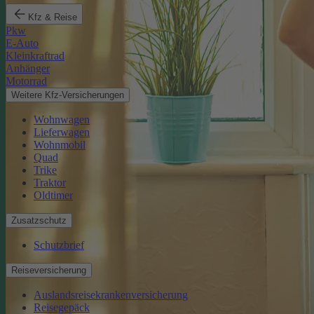
Kfz & Reise
Pkw
E-Auto
Kleinkraftrad
Anhänger
Motorrad
Weitere Kfz-Versicherungen
Wohnwagen
Lieferwagen
Wohnmobil
Quad
Trike
Traktor
Oldtimer
Zusatzschutz
Schutzbrief
Reiseversicherung
Auslandsreisekrankenversicherung
Reisegepäck