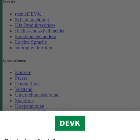
Service
meineDEVK
Schadenmeldung
Kfz-Produktservices
Rechtsschutz-Fall melden
Kundendaten ändern
Leichte Sprache
Vertrag widerrufen
Unternehmen
Karriere
Presse
Das sind wir
Vorstand
Unternehmensberichte
Standorte
Kooperationen
Partnerschaft Deutsche Bahn
Nachhaltigkeit