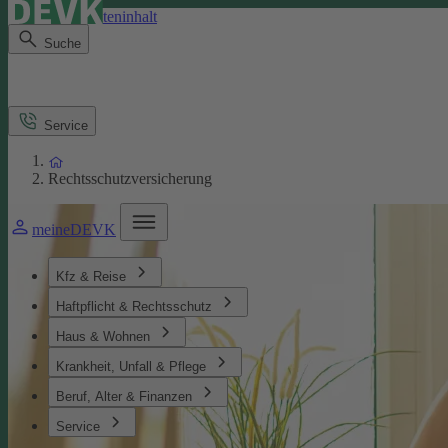
Direkt zum Seiteninhalt
Suche
Service
Rechtsschutzversicherung
meineDEVK
Kfz & Reise
Haftpflicht & Rechtsschutz
Haus & Wohnen
Krankheit, Unfall & Pflege
Beruf, Alter & Finanzen
Service