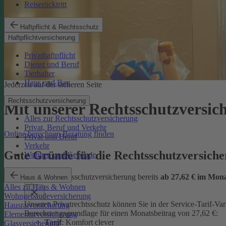
Reiserücktritt
Haftpflicht & Rechtsschutz
Haftpflichtversicherung
Privathaftpflicht
Dienst und Beruf
Tierhalter
Haus und Bau
Jederzeit auf der sicheren Seite
Rechtsschutzversicherung
Mit unserer Rechtsschutzversi
Alles zur Rechtsschutzversicherung
Privat, Beruf und Verkehr
Online berechnen
Beratung finden
Privat und Beruf
Verkehr
Gute Gründe für die Rechtsschutzversic
Wohnen und Gebäude
günstige Rechtsschutzversicherung bereits
ab 27,62 € im Mon
Haus & Wohnen
Alles zu Haus & Wohnen
Wohngebäudeversicherung
Unseren Privatrechtsschutz können Sie in der Service-Tarif-Var
Hausratversicherung
Berechnungsgrundlage für einen Monatsbeitrag von 27,62 €:
Elementarversicherung
Tarif
: Komfort clever
Glasversicherung