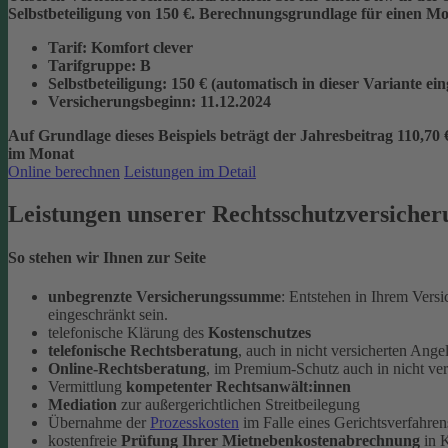
Selbstbeteiligung von 150 €.
Berechnungsgrundlage für einen Mon
Tarif
: Komfort clever
Tarifgruppe
:
B
Selbstbeteiligung
: 150 € (automatisch in dieser Variante ei
Versicherungsbeginn
: 11.12.2024
Auf Grundlage dieses Beispiels beträgt der
Jahresbeitrag 110,70 
im Monat
Online berechnen
Leistungen im Detail
Leistungen unserer Rechtsschutzversicher
So stehen wir Ihnen zur Seite
unbegrenzte Versicherungssumme
: Entstehen in Ihrem Vers
eingeschränkt sein.
telefonische Klärung des
Kostenschutzes
telefonische Rechtsberatung
, auch in nicht versicherten Ange
Online-Rechtsberatung
, im Premium-Schutz auch in nicht ve
Vermittlung
kompetenter Rechtsanwält:innen
Mediation
zur außergerichtlichen Streitbeilegung
Übernahme der
Prozesskosten
im Falle eines Gerichtsverfahren
kostenfreie
Prüfung Ihrer Mietnebenkostenabrechnung
in K