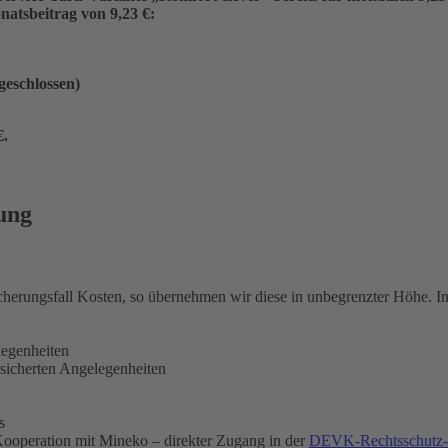
atsbeitrag von 9,23 €:
ngeschlossen)
€
.
ung
icherungsfall Kosten, so übernehmen wir diese in unbegrenzter Höhe. 
legenheiten
rsicherten Angelegenheiten
s
ooperation mit Mineko – direkter Zugang in der
DEVK-Rechtsschutz