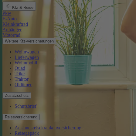
Kfz & Reise
Pkw
E-Auto
Kleinkraftrad
Anhänger
Motorrad
Weitere Kfz-Versicherungen
Wohnwagen
Lieferwagen
Wohnmobil
Quad
Trike
Traktor
Oldtimer
Zusatzschutz
Schutzbrief
Reiseversicherung
Auslandsreisekrankenversicherung
Reisegepäck