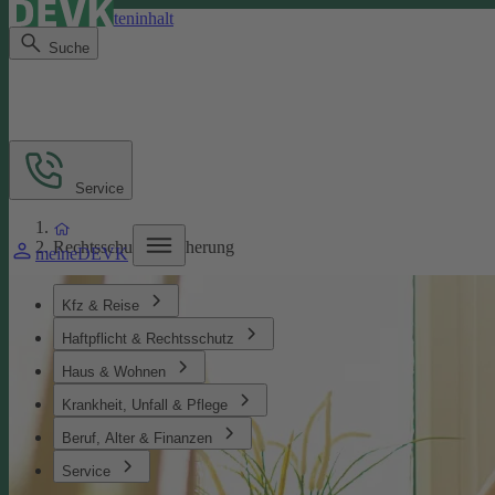
Direkt zum Seiteninhalt
Suche
Service
Rechtsschutzversicherung
meineDEVK
Kfz & Reise
Haftpflicht & Rechtsschutz
Haus & Wohnen
Krankheit, Unfall & Pflege
Beruf, Alter & Finanzen
Service