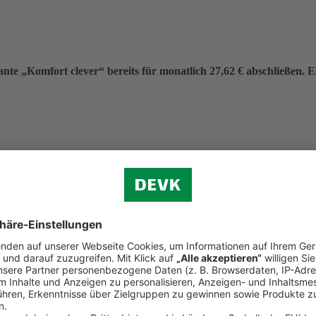
nte „Komfort clever“ bereits für monatlich 27,62 € abschließen. Es 
eitrag von 331,40 €.
f (ohne Verkehr)
n.
d Reiserecht
tständigen Bereich (Premium-Schutz)