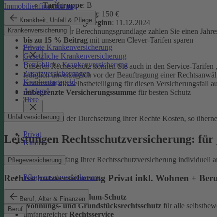
Tarifgruppe
:
B
Immobilienfinanzierung
Selbstbeteiligung
: 150 €
Krankheit, Unfall & Pflege
Versicherungsbeginn
: 11.12.2024
Krankenversicherung
Auf Basis dieser Berechnungsgrundlage zahlen Sie einen Jahre
bis zu 15 % Beitrag
mit unseren Clever-Tarifen sparen
Private Krankenversicherung
Gesetzliche Krankenversicherung
Betriebliche Krankenversicherung
Unseren Rechtsschutz können Sie auch in den Service-Tarifen „
Zusatzversicherungen
lediglich unverzüglich vor der Beauftragung einer Rechtsanwält
Krankentagegeld
erhöht sich die Selbstbeteiligung für diesen Versicherungsfall a
Ausland
unbegrenzte Versicherungssumme
für besten Schutz
Tiere
Unfallversicherung
Entstehen bei der Durchsetzung Ihrer Rechte Kosten, so übern
Privat
Leistungen Rechtsschutzversicherung: für 
Kinder
Sie können den Umfang Ihrer Rechtsschutzversicherung individuell a
Pflegeversicherung
Pflegezusatzversicherung
Rechtsschutzversicherung Privat inkl. Wohnen + Ber
leistungsstarker
Rundum-Schutz
Beruf, Alter & Finanzen
Wohnungs- und Grundstücksrechtsschutz
für alle selbstb
Beruf
umfangreicher
Rechtsservice