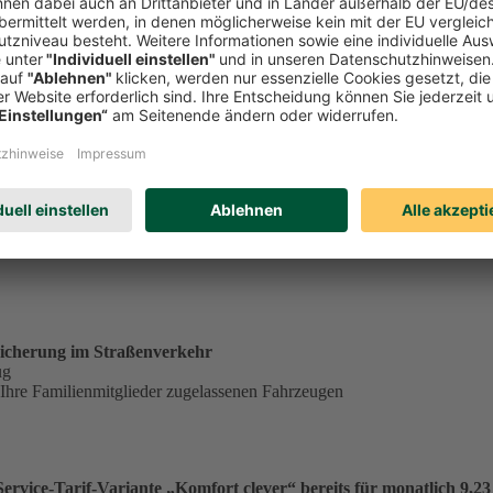
tständig tätiger Single in der Service-Tarif-Variante „Komfort clev
ungsgrundlage für einen Monatsbeitrag von 23,53 €:
€
.
icherung im Straßenverkehr
ug
 Ihre Familienmitglieder zugelassenen Fahrzeugen
vice-Tarif-Variante „Komfort clever“ bereits für monatlich 9,23 €