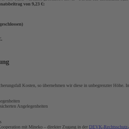
atsbeitrag von 9,23 €:
ngeschlossen)
€
.
ung
icherungsfall Kosten, so übernehmen wir diese in unbegrenzter Höhe. 
legenheiten
rsicherten Angelegenheiten
s
ooperation mit Mineko – direkter Zugang in der
DEVK-Rechtsschutz