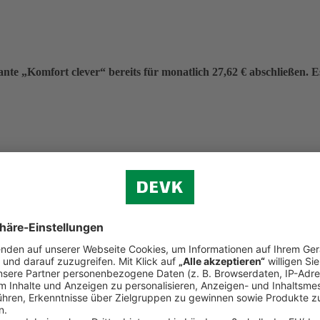
nte „Komfort clever“ bereits für monatlich 27,62 € abschließen. Es 
eitrag von 331,40 €.
f (ohne Verkehr)
n.
d Reiserecht
tständigen Bereich (Premium-Schutz)