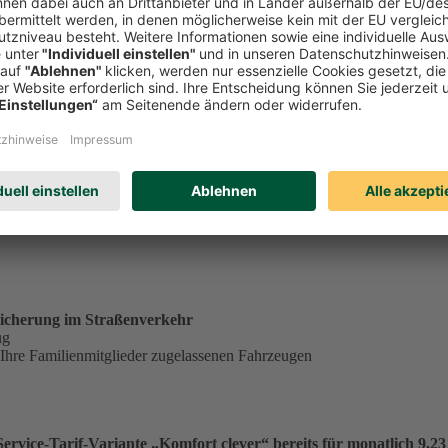
tständig tätiger Single in der Service-Tarif-Variante „Komfort clev
ungsgrundlage für einen Monatsbeitrag von 23,53 €:
€
.
icherung im Straßenverkehr
ug
 Ihre Familienmitglieder zugelassenen Fahrzeugen
vice-Tarif-Variante „Komfort clever“ bereits für monatlich 9,23 €