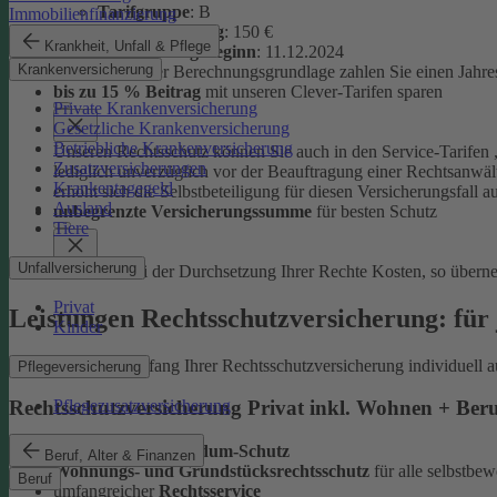
Tarifgruppe
:
B
Immobilienfinanzierung
Selbstbeteiligung
: 150 €
Krankheit, Unfall & Pflege
Versicherungsbeginn
: 11.12.2024
Krankenversicherung
Auf Basis dieser Berechnungsgrundlage zahlen Sie einen Jahre
bis zu 15 % Beitrag
mit unseren Clever-Tarifen sparen
Private Krankenversicherung
Gesetzliche Krankenversicherung
Betriebliche Krankenversicherung
Unseren Rechtsschutz können Sie auch in den Service-Tarifen „
Zusatzversicherungen
lediglich unverzüglich vor der Beauftragung einer Rechtsanwält
Krankentagegeld
erhöht sich die Selbstbeteiligung für diesen Versicherungsfall a
Ausland
unbegrenzte Versicherungssumme
für besten Schutz
Tiere
Unfallversicherung
Entstehen bei der Durchsetzung Ihrer Rechte Kosten, so übern
Privat
Leistungen Rechtsschutzversicherung: für 
Kinder
Sie können den Umfang Ihrer Rechtsschutzversicherung individuell a
Pflegeversicherung
Pflegezusatzversicherung
Rechtsschutzversicherung Privat inkl. Wohnen + Ber
leistungsstarker
Rundum-Schutz
Beruf, Alter & Finanzen
Wohnungs- und Grundstücksrechtsschutz
für alle selbstb
Beruf
umfangreicher
Rechtsservice