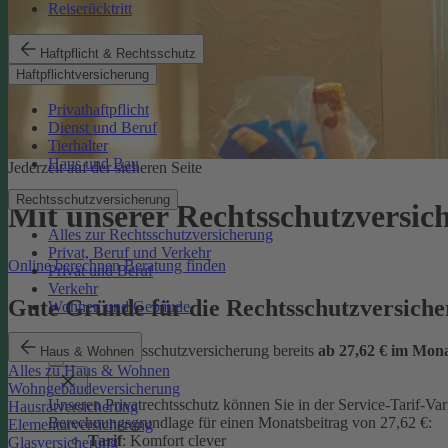
Reiserücktritt
Haftpflicht & Rechtsschutz
Haftpflichtversicherung
Privathaftpflicht
Dienst und Beruf
Tierhalter
Haus und Bau
Jederzeit auf der sicheren Seite
Rechtsschutzversicherung
Mit unserer Rechtsschutzversi
Alles zur Rechtsschutzversicherung
Privat, Beruf und Verkehr
Online berechnen
Beratung finden
Privat und Beruf
Verkehr
Gute Gründe für die Rechtsschutzversic
Wohnen und Gebäude
günstige Rechtsschutzversicherung bereits
ab 27,62 € im Mon
Haus & Wohnen
Alles zu Haus & Wohnen
Wohngebäudeversicherung
Unseren Privatrechtsschutz können Sie in der Service-Tarif-Var
Hausratversicherung
Berechnungsgrundlage für einen Monatsbeitrag von 27,62 €:
Elementarversicherung
Tarif
: Komfort clever
Glasversicherung