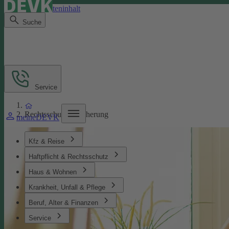
Direkt zum Seiteninhalt
Suche
Service
Rechtsschutzversicherung
meineDEVK
Kfz & Reise
Haftpflicht & Rechtsschutz
Haus & Wohnen
Krankheit, Unfall & Pflege
Beruf, Alter & Finanzen
Service