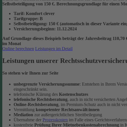
Selbstbeteiligung von 150 €.
Berechnungsgrundlage für einen Mon
Tarif
: Komfort clever
Tarifgruppe
:
B
Selbstbeteiligung
: 150 € (automatisch in dieser Variante ei
Versicherungsbeginn
: 11.12.2024
Auf Grundlage dieses Beispiels beträgt der
Jahresbeitrag 110,70 
im Monat
Online berechnen
Leistungen im Detail
Leistungen unserer Rechtsschutzversicher
So stehen wir Ihnen zur Seite
unbegrenzte Versicherungssumme
: Entstehen in Ihrem Vers
eingeschränkt sein.
telefonische Klärung des
Kostenschutzes
telefonische Rechtsberatung
, auch in nicht versicherten Ange
Online-Rechtsberatung
, im Premium-Schutz auch in nicht ve
Vermittlung
kompetenter Rechtsanwält:innen
Mediation
zur außergerichtlichen Streitbeilegung
Übernahme der
Prozesskosten
im Falle eines Gerichtsverfahren
kostenfreie
Prüfung Ihrer Mietnebenkostenabrechnung
in K