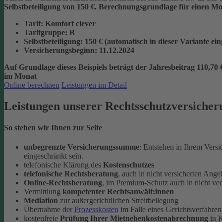
Selbstbeteiligung von 150 €.
Berechnungsgrundlage für einen Mon
Tarif
: Komfort clever
Tarifgruppe
:
B
Selbstbeteiligung
: 150 € (automatisch in dieser Variante ei
Versicherungsbeginn
: 11.12.2024
Auf Grundlage dieses Beispiels beträgt der
Jahresbeitrag 110,70 
im Monat
Online berechnen
Leistungen im Detail
Leistungen unserer Rechtsschutzversicher
So stehen wir Ihnen zur Seite
unbegrenzte Versicherungssumme
: Entstehen in Ihrem Vers
eingeschränkt sein.
telefonische Klärung des
Kostenschutzes
telefonische Rechtsberatung
, auch in nicht versicherten Ange
Online-Rechtsberatung
, im Premium-Schutz auch in nicht ve
Vermittlung
kompetenter Rechtsanwält:innen
Mediation
zur außergerichtlichen Streitbeilegung
Übernahme der
Prozesskosten
im Falle eines Gerichtsverfahren
kostenfreie
Prüfung Ihrer Mietnebenkostenabrechnung
in K