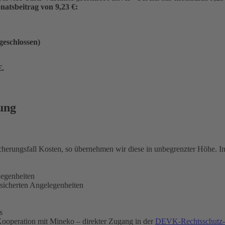
atsbeitrag von 9,23 €:
ngeschlossen)
€
.
ung
icherungsfall Kosten, so übernehmen wir diese in unbegrenzter Höhe. 
legenheiten
rsicherten Angelegenheiten
s
ooperation mit Mineko – direkter Zugang in der
DEVK-Rechtsschutz