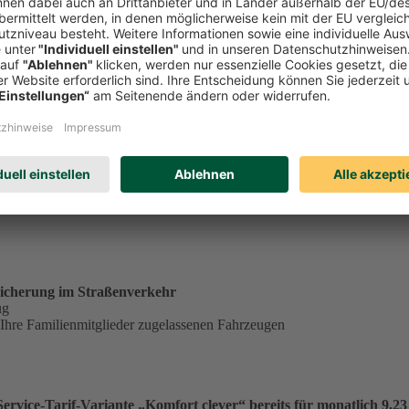
tständig tätiger Single in der Service-Tarif-Variante „Komfort clev
ungsgrundlage für einen Monatsbeitrag von 23,53 €:
€
.
icherung im Straßenverkehr
ug
 Ihre Familienmitglieder zugelassenen Fahrzeugen
vice-Tarif-Variante „Komfort clever“ bereits für monatlich 9,23 €