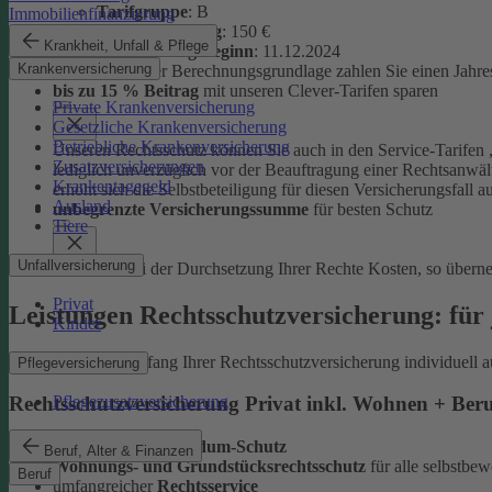
Tarifgruppe
:
B
Immobilienfinanzierung
Selbstbeteiligung
: 150 €
Krankheit, Unfall & Pflege
Versicherungsbeginn
: 11.12.2024
Krankenversicherung
Auf Basis dieser Berechnungsgrundlage zahlen Sie einen Jahre
bis zu 15 % Beitrag
mit unseren Clever-Tarifen sparen
Private Krankenversicherung
Gesetzliche Krankenversicherung
Betriebliche Krankenversicherung
Unseren Rechtsschutz können Sie auch in den Service-Tarifen „
Zusatzversicherungen
lediglich unverzüglich vor der Beauftragung einer Rechtsanwält
Krankentagegeld
erhöht sich die Selbstbeteiligung für diesen Versicherungsfall a
Ausland
unbegrenzte Versicherungssumme
für besten Schutz
Tiere
Unfallversicherung
Entstehen bei der Durchsetzung Ihrer Rechte Kosten, so übern
Privat
Leistungen Rechtsschutzversicherung: für 
Kinder
Sie können den Umfang Ihrer Rechtsschutzversicherung individuell a
Pflegeversicherung
Pflegezusatzversicherung
Rechtsschutzversicherung Privat inkl. Wohnen + Ber
leistungsstarker
Rundum-Schutz
Beruf, Alter & Finanzen
Wohnungs- und Grundstücksrechtsschutz
für alle selbstb
Beruf
umfangreicher
Rechtsservice