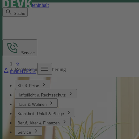
Direkt zum Seiteninhalt
Suche
Service
Rechtsschutzversicherung
meineDEVK
Kfz & Reise
Haftpflicht & Rechtsschutz
Haus & Wohnen
Krankheit, Unfall & Pflege
Beruf, Alter & Finanzen
Service