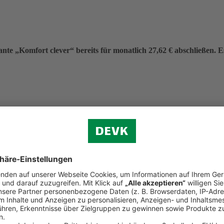
nte „Komfort clever“ bereits für monatlich 27,62 € abschließen. Es 
eitrag von 331,40 €.
f (ohne Verkehr)
n.
d Reiserecht
tständigen Bereich (Premium-Schutz)