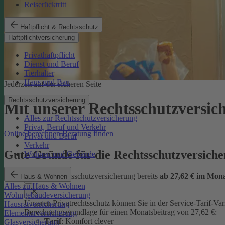
Reiserücktritt
Haftpflicht & Rechtsschutz
Haftpflichtversicherung
Privathaftpflicht
Dienst und Beruf
Tierhalter
Haus und Bau
Jederzeit auf der sicheren Seite
Rechtsschutzversicherung
Mit unserer Rechtsschutzversi
Alles zur Rechtsschutzversicherung
Privat, Beruf und Verkehr
Online berechnen
Beratung finden
Privat und Beruf
Verkehr
Gute Gründe für die Rechtsschutzversic
Wohnen und Gebäude
günstige Rechtsschutzversicherung bereits
ab 27,62 € im Mon
Haus & Wohnen
Alles zu Haus & Wohnen
Wohngebäudeversicherung
Unseren Privatrechtsschutz können Sie in der Service-Tarif-Var
Hausratversicherung
Berechnungsgrundlage für einen Monatsbeitrag von 27,62 €:
Elementarversicherung
Tarif
: Komfort clever
Glasversicherung