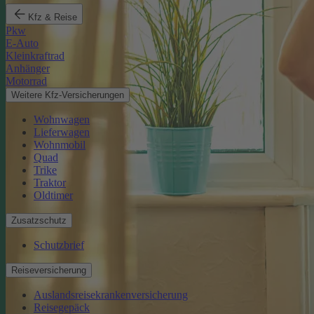
Kfz & Reise
Pkw
E-Auto
Kleinkraftrad
Anhänger
Motorrad
Weitere Kfz-Versicherungen
Wohnwagen
Lieferwagen
Wohnmobil
Quad
Trike
Traktor
Oldtimer
Zusatzschutz
Schutzbrief
Reiseversicherung
Auslandsreisekrankenversicherung
Reisegepäck