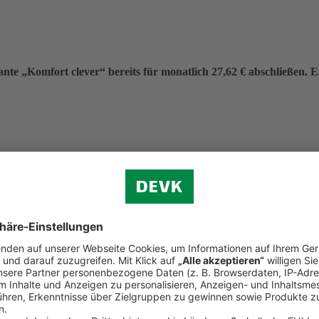
nte „Komfort clever“ bereits für monatlich 27,62 € abschließen. Es 
eitrag von 331,40 €.
f (ohne Verkehr)
n.
d Reiserecht
tständigen Bereich (Premium-Schutz)