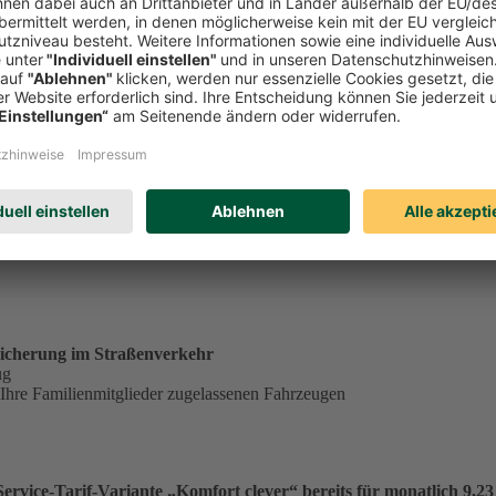
tständig tätiger Single in der Service-Tarif-Variante „Komfort clev
ungsgrundlage für einen Monatsbeitrag von 23,53 €:
€
.
icherung im Straßenverkehr
ug
 Ihre Familienmitglieder zugelassenen Fahrzeugen
vice-Tarif-Variante „Komfort clever“ bereits für monatlich 9,23 €