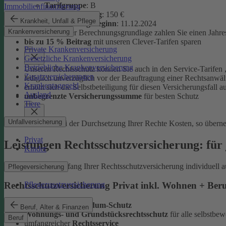
Tarifgruppe
:
B
Immobilienfinanzierung
Selbstbeteiligung
: 150 €
Krankheit, Unfall & Pflege
Versicherungsbeginn
: 11.12.2024
Krankenversicherung
Auf Basis dieser Berechnungsgrundlage zahlen Sie einen Jahre
bis zu 15 % Beitrag
mit unseren Clever-Tarifen sparen
Private Krankenversicherung
Gesetzliche Krankenversicherung
Betriebliche Krankenversicherung
Unseren Rechtsschutz können Sie auch in den Service-Tarifen „
Zusatzversicherungen
lediglich unverzüglich vor der Beauftragung einer Rechtsanwält
Krankentagegeld
erhöht sich die Selbstbeteiligung für diesen Versicherungsfall a
Ausland
unbegrenzte Versicherungssumme
für besten Schutz
Tiere
Unfallversicherung
Entstehen bei der Durchsetzung Ihrer Rechte Kosten, so übern
Privat
Leistungen Rechtsschutzversicherung: für 
Kinder
Sie können den Umfang Ihrer Rechtsschutzversicherung individuell a
Pflegeversicherung
Pflegezusatzversicherung
Rechtsschutzversicherung Privat inkl. Wohnen + Ber
leistungsstarker
Rundum-Schutz
Beruf, Alter & Finanzen
Wohnungs- und Grundstücksrechtsschutz
für alle selbstb
Beruf
umfangreicher
Rechtsservice