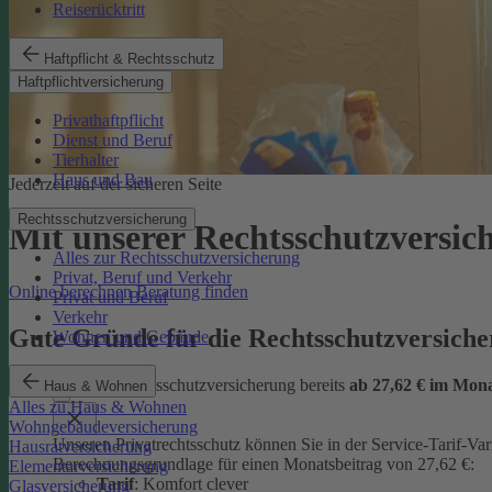
Reiserücktritt
Haftpflicht & Rechtsschutz
Haftpflichtversicherung
Privathaftpflicht
Dienst und Beruf
Tierhalter
Haus und Bau
Jederzeit auf der sicheren Seite
Rechtsschutzversicherung
Mit unserer Rechtsschutzversi
Alles zur Rechtsschutzversicherung
Privat, Beruf und Verkehr
Online berechnen
Beratung finden
Privat und Beruf
Verkehr
Gute Gründe für die Rechtsschutzversic
Wohnen und Gebäude
günstige Rechtsschutzversicherung bereits
ab 27,62 € im Mon
Haus & Wohnen
Alles zu Haus & Wohnen
Wohngebäudeversicherung
Unseren Privatrechtsschutz können Sie in der Service-Tarif-Var
Hausratversicherung
Berechnungsgrundlage für einen Monatsbeitrag von 27,62 €:
Elementarversicherung
Tarif
: Komfort clever
Glasversicherung