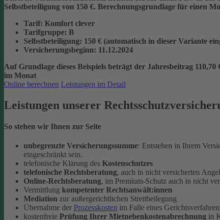
Selbstbeteiligung von 150 €.
Berechnungsgrundlage für einen Mon
Tarif
: Komfort clever
Tarifgruppe
:
B
Selbstbeteiligung
: 150 € (automatisch in dieser Variante ei
Versicherungsbeginn
: 11.12.2024
Auf Grundlage dieses Beispiels beträgt der
Jahresbeitrag 110,70 
im Monat
Online berechnen
Leistungen im Detail
Leistungen unserer Rechtsschutzversicher
So stehen wir Ihnen zur Seite
unbegrenzte Versicherungssumme
: Entstehen in Ihrem Vers
eingeschränkt sein.
telefonische Klärung des
Kostenschutzes
telefonische Rechtsberatung
, auch in nicht versicherten Ange
Online-Rechtsberatung
, im Premium-Schutz auch in nicht ve
Vermittlung
kompetenter Rechtsanwält:innen
Mediation
zur außergerichtlichen Streitbeilegung
Übernahme der
Prozesskosten
im Falle eines Gerichtsverfahren
kostenfreie
Prüfung Ihrer Mietnebenkostenabrechnung
in K