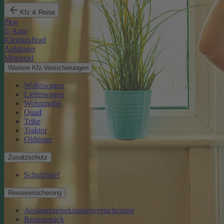
Kfz & Reise
Pkw
E-Auto
Kleinkraftrad
Anhänger
Motorrad
Weitere Kfz-Versicherungen
Wohnwagen
Lieferwagen
Wohnmobil
Quad
Trike
Traktor
Oldtimer
Zusatzschutz
Schutzbrief
Reiseversicherung
Auslandsreisekrankenversicherung
Reisegepäck