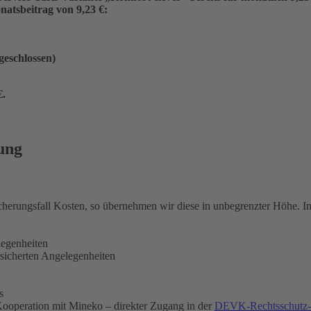
atsbeitrag von 9,23 €:
ngeschlossen)
€
.
ung
icherungsfall Kosten, so übernehmen wir diese in unbegrenzter Höhe. 
legenheiten
rsicherten Angelegenheiten
s
ooperation mit Mineko – direkter Zugang in der
DEVK-Rechtsschutz