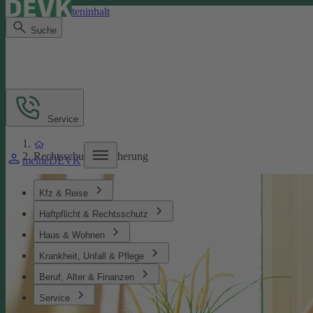
Direkt zum Seiteninhalt
Suche
Service
Rechtsschutzversicherung
meineDEVK
Kfz & Reise
Haftpflicht & Rechtsschutz
Haus & Wohnen
Krankheit, Unfall & Pflege
Beruf, Alter & Finanzen
Service