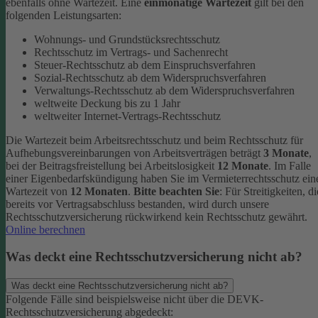
ebenfalls ohne Wartezeit.
Eine
einmonatige Wartezeit
gilt bei den
folgenden Leistungsarten:
Wohnungs- und Grundstücksrechtsschutz
Rechtsschutz im Vertrags- und Sachenrecht
Steuer-Rechtsschutz ab dem Einspruchsverfahren
Sozial-Rechtsschutz ab dem Widerspruchsverfahren
Verwaltungs-Rechtsschutz ab dem Widerspruchsverfahren
weltweite Deckung bis zu 1 Jahr
weltweiter Internet-Vertrags-Rechtsschutz
Die Wartezeit beim Arbeitsrechtsschutz und beim Rechtsschutz für
Aufhebungsvereinbarungen von Arbeitsverträgen beträgt
3 Monate
,
bei der Beitragsfreistellung bei Arbeitslosigkeit
12 Monate
. Im Falle
einer Eigenbedarfskündigung haben Sie im Vermieterrechtsschutz ein
Wartezeit von
12 Monaten
.
Bitte beachten Sie
: Für Streitigkeiten, di
bereits vor Vertragsabschluss bestanden, wird durch unsere
Rechtsschutzversicherung rückwirkend kein Rechtsschutz gewährt.
Online berechnen
Was deckt eine Rechtsschutzversicherung nicht ab?
Was deckt eine Rechtsschutzversicherung nicht ab?
Folgende Fälle sind beispielsweise nicht über die DEVK-
Rechtsschutzversicherung abgedeckt: