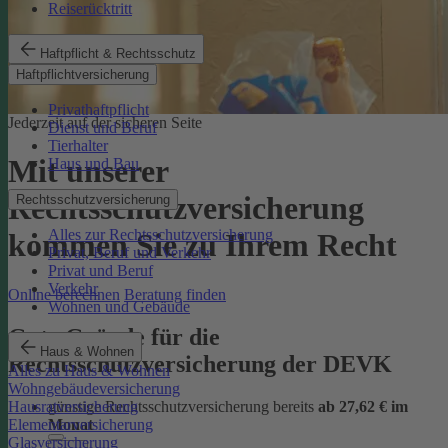
Reiserücktritt
Haftpflicht & Rechtsschutz
Haftpflichtversicherung
Privathaftpflicht
Jederzeit auf der sicheren Seite
Dienst und Beruf
Tierhalter
Mit unserer
Haus und Bau
Rechtsschutzversicherung
Rechtsschutzversicherung
Alles zur Rechtsschutzversicherung
kommen Sie zu Ihrem Recht
Privat, Beruf und Verkehr
Privat und Beruf
Verkehr
Online berechnen
Beratung finden
Wohnen und Gebäude
Gute Gründe für die
Haus & Wohnen
Rechtsschutzversicherung der DEVK
Alles zu Haus & Wohnen
Wohngebäudeversicherung
günstige Rechtsschutzversicherung bereits
ab 27,62 € im
Hausratversicherung
Monat
Elementarversicherung
Glasversicherung