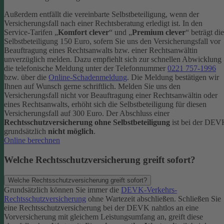
Außerdem entfällt die vereinbarte Selbstbeteiligung, wenn der
Versicherungsfall nach einer Rechtsberatung erledigt ist.
In den
Service-Tarifen „
Komfort clever
“ und „
Premium clever
“ beträgt die
Selbstbeteiligung 150 Euro, sofern Sie uns den Versicherungsfall vor
Beauftragung eines Rechtsanwalts bzw. einer Rechtsanwältin
unverzüglich melden. Dazu empfiehlt sich zur schnellen Abwicklung
die telefonische Meldung unter der Telefonnummer
0221 757-1996
bzw. über die
Online-Schadenmeldung
. Die Meldung bestätigen wir
Ihnen auf Wunsch gerne schriftlich.
Melden Sie uns den
Versicherungsfall nicht vor Beauftragung einer Rechtsanwältin oder
eines Rechtsanwalts, erhöht sich die Selbstbeteiligung für diesen
Versicherungsfall auf 300 Euro.
Der Abschluss einer
Rechtsschutzversicherung ohne Selbstbeteiligung
ist bei der DE
grundsätzlich
nicht möglich
.
Online berechnen
Welche Rechtsschutzversicherung greift sofort?
Welche Rechtsschutzversicherung greift sofort?
Grundsätzlich können Sie immer die
DEVK-Verkehrs-
Rechtsschutzversicherung
ohne Wartezeit abschließen. Schließen Sie
eine Rechtsschutzversicherung bei der DEVK nahtlos an eine
Vorversicherung mit gleichem Leistungsumfang an, greift diese