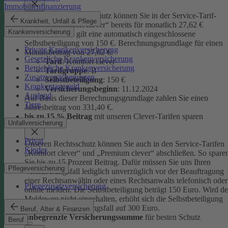
Immobilienfinanzierung
Unseren Privatrechtsschutz können Sie in der Service-Tarif-
Krankheit, Unfall & Pflege
Variante „Komfort clever“ bereits für monatlich 27,62 €
Krankenversicherung
abschließen. Es gilt eine automatisch eingeschlossene
Selbstbeteiligung von 150 €.
Berechnungsgrundlage für einen
Private Krankenversicherung
Monatsbeitrag von 27,62 €:
Gesetzliche Krankenversicherung
Tarif
: Komfort clever
Betriebliche Krankenversicherung
Tarifgruppe
:
B
Zusatzversicherungen
Selbstbeteiligung
: 150 €
Krankentagegeld
Versicherungsbeginn
: 11.12.2024
Ausland
Auf Basis dieser Berechnungsgrundlage zahlen Sie einen
Tiere
Jahresbeitrag von 331,40 €.
bis zu 15 % Beitrag
mit unseren Clever-Tarifen sparen
Unfallversicherung
Privat
Unseren Rechtsschutz können Sie auch in den Service-Tarifen
Kinder
„Komfort clever“ und „Premium clever“ abschließen. So spare
Sie bis zu 15 Prozent Beitrag. Dafür müssen Sie uns Ihren
Pflegeversicherung
Versicherungsfall lediglich unverzüglich vor der Beauftragung
einer Rechtsanwältin oder eines Rechtsanwalts telefonisch oder
Pflegezusatzversicherung
online melden. Die Selbstbeteiligung beträgt 150 Euro. Wird de
Meldeweg nicht eingehalten, erhöht sich die Selbstbeteiligung
für diesen Versicherungsfall auf 300 Euro.
Beruf, Alter & Finanzen
unbegrenzte Versicherungssumme
für besten Schutz
Beruf