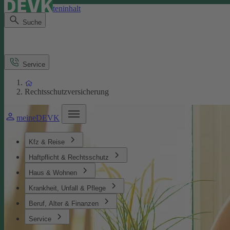
Direkt zum Seiteninhalt
Suche
Service
Rechtsschutzversicherung
meineDEVK
Kfz & Reise
Haftpflicht & Rechtsschutz
Haus & Wohnen
Krankheit, Unfall & Pflege
Beruf, Alter & Finanzen
Service