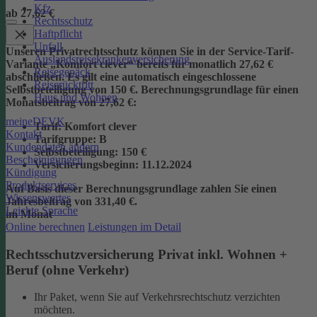
Kfz
ab 27,62 €
Rechtsschutz
Haftpflicht
Unfall
Unseren Privatrechtsschutz können Sie in der Service-Tarif-
Auslandsreisekrankenversicherung
Variante „Komfort clever“ bereits für monatlich 27,62 €
Reisegepäck
abschließen. Es gilt eine automatisch eingeschlossene
Reiserücktritt
Selbstbeteiligung von 150 €.
Berechnungsgrundlage für einen
Haus und Wohnen
Monatsbeitrag von 27,62 €:
meineDEVK
Tarif
: Komfort clever
Kontakt
Tarifgruppe
:
B
Kundendaten ändern
Selbstbeteiligung
: 150 €
Bescheinigungen
Versicherungsbeginn
: 11.12.2024
Kündigung
Produktservices
Auf Basis dieser Berechnungsgrundlage zahlen Sie einen
Wissenswertes
Jahresbeitrag von 331,40 €.
Leichte Sprache
im Monat
Online berechnen
Leistungen im Detail
Rechtsschutzversicherung Privat inkl. Wohnen +
Beruf (ohne Verkehr)
Ihr Paket, wenn Sie auf Verkehrsrechtschutz verzichten
möchten.