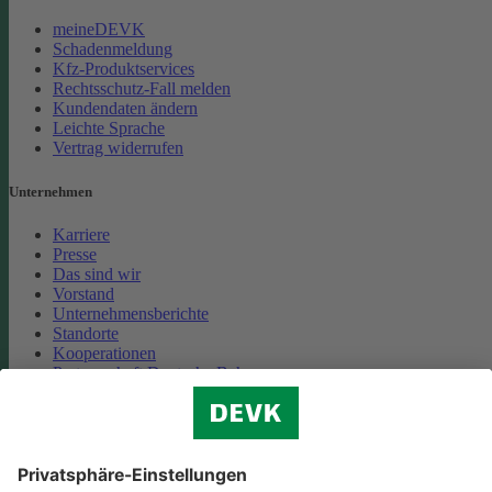
meineDEVK
Schadenmeldung
Kfz-Produktservices
Rechtsschutz-Fall melden
Kundendaten ändern
Leichte Sprache
Vertrag widerrufen
Unternehmen
Karriere
Presse
Das sind wir
Vorstand
Unternehmensberichte
Standorte
Kooperationen
Partnerschaft Deutsche Bahn
Nachhaltigkeit