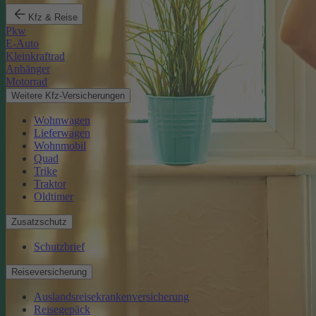
Kfz & Reise
Pkw
E-Auto
Kleinkraftrad
Anhänger
Motorrad
Weitere Kfz-Versicherungen
Wohnwagen
Lieferwagen
Wohnmobil
Quad
Trike
Traktor
Oldtimer
Zusatzschutz
Schutzbrief
Reiseversicherung
Auslandsreisekrankenversicherung
Reisegepäck