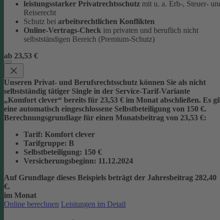
leistungsstarker Privatrechtsschutz
mit u. a. Erb-, Steuer- un
Reiserecht
Schutz bei
arbeitsrechtlichen Konflikten
Online-Vertrags-Check
im privaten und beruflich nicht
selbstständigen Bereich (Premium-Schutz)
ab 23,53 €
Unseren Privat- und Berufsrechtsschutz können Sie als nicht
selbstständig tätiger Single in der Service-Tarif-Variante
„Komfort clever“ bereits für 23,53 € im Monat abschließen. Es gi
eine automatisch eingeschlossene Selbstbeteiligung von 150 €.
Berechnungsgrundlage für einen Monatsbeitrag von 23,53 €:
Tarif
: Komfort clever
Tarifgruppe
:
B
Selbstbeteiligung
: 150 €
Versicherungsbeginn
: 11.12.2024
Auf Grundlage dieses Beispiels beträgt der
Jahresbeitrag 282,40
€
.
im Monat
Online berechnen
Leistungen im Detail