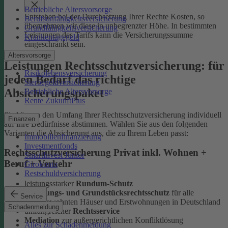
Betriebliche Altersvorsorge
Entstehen bei der Durchsetzung Ihrer Rechte Kosten, so
Berufsunfähigkeitsversicherung
übernehmen wir diese in unbegrenzter Höhe. In bestimmten
Grundfähigkeitsversicherung
Leistungen des Tarifs kann die Versicherungssumme
Krankentagegeld
eingeschränkt sein.
Altersvorsorge
Leistungen Rechtsschutzversicherung: für
Risikolebensversicherung
jeden Bedarf das richtige
Sterbegeldversicherung
Absicherungspaket
Betriebliche Altersvorsorge
Rente ZukunftPlus
Sie können den Umfang Ihrer Rechtsschutzversicherung individuell
Finanzen
auf Ihre Bedürfnisse abstimmen. Wählen Sie aus den folgenden
Varianten die Absicherung aus, die zu Ihrem Leben passt:
Immobilienfinanzierung
Investmentfonds
Rechtsschutzversicherung Privat inkl. Wohnen +
SmartInvest Junior
Beruf + Verkehr
Girokonto
Restschuldversicherung
leistungsstarker
Rundum-Schutz
Wohnungs- und Grundstücksrechtsschutz
für alle
Service
selbstbewohnten Häuser und Erstwohnungen in Deutschland
Schadenmeldung
umfangreicher
Rechtsservice
Mediation
zur außergerichtlichen Konfliktlösung
Alles zur Schadenmeldung