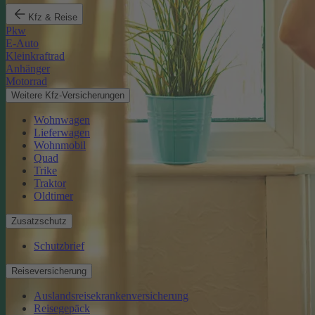
Kfz & Reise
Pkw
E-Auto
Kleinkraftrad
Anhänger
Motorrad
Weitere Kfz-Versicherungen
Wohnwagen
Lieferwagen
Wohnmobil
Quad
Trike
Traktor
Oldtimer
Zusatzschutz
Schutzbrief
Reiseversicherung
Auslandsreisekrankenversicherung
Reisegepäck