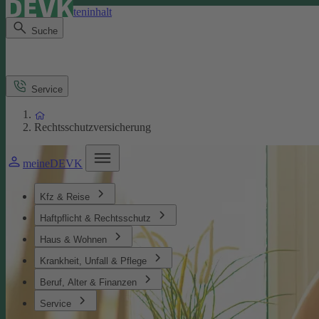
Direkt zum Seiteninhalt
Suche
Service
Rechtsschutzversicherung
meineDEVK
Kfz & Reise
Haftpflicht & Rechtsschutz
Haus & Wohnen
Krankheit, Unfall & Pflege
Beruf, Alter & Finanzen
Service