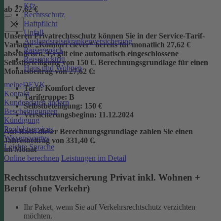
Kfz
ab 27,62 €
Rechtsschutz
Haftpflicht
Unfall
Unseren Privatrechtsschutz können Sie in der Service-Tarif-
Auslandsreisekrankenversicherung
Variante „Komfort clever“ bereits für monatlich 27,62 €
Reisegepäck
abschließen. Es gilt eine automatisch eingeschlossene
Reiserücktritt
Selbstbeteiligung von 150 €.
Berechnungsgrundlage für einen
Haus und Wohnen
Monatsbeitrag von 27,62 €:
meineDEVK
Tarif
: Komfort clever
Kontakt
Tarifgruppe
:
B
Kundendaten ändern
Selbstbeteiligung
: 150 €
Bescheinigungen
Versicherungsbeginn
: 11.12.2024
Kündigung
Produktservices
Auf Basis dieser Berechnungsgrundlage zahlen Sie einen
Wissenswertes
Jahresbeitrag von 331,40 €.
Leichte Sprache
im Monat
Online berechnen
Leistungen im Detail
Rechtsschutzversicherung Privat inkl. Wohnen +
Beruf (ohne Verkehr)
Ihr Paket, wenn Sie auf Verkehrsrechtschutz verzichten
möchten.