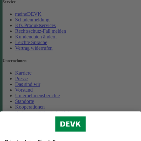
Service
meineDEVK
Schadenmeldung
Kfz-Produktservices
Rechtsschutz-Fall melden
Kundendaten ändern
Leichte Sprache
Vertrag widerrufen
Unternehmen
Karriere
Presse
Das sind wir
Vorstand
Unternehmensberichte
Standorte
Kooperationen
Partnerschaft Deutsche Bahn
Nachhaltigkeit