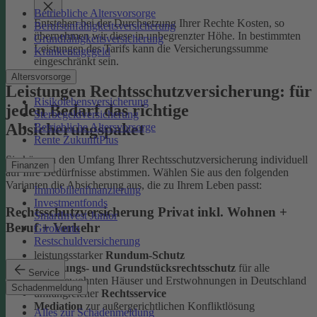
Betriebliche Altersvorsorge
Entstehen bei der Durchsetzung Ihrer Rechte Kosten, so
Berufsunfähigkeitsversicherung
übernehmen wir diese in unbegrenzter Höhe. In bestimmten
Grundfähigkeitsversicherung
Leistungen des Tarifs kann die Versicherungssumme
Krankentagegeld
eingeschränkt sein.
Altersvorsorge
Leistungen Rechtsschutzversicherung: für
Risikolebensversicherung
jeden Bedarf das richtige
Sterbegeldversicherung
Absicherungspaket
Betriebliche Altersvorsorge
Rente ZukunftPlus
Sie können den Umfang Ihrer Rechtsschutzversicherung individuell
Finanzen
auf Ihre Bedürfnisse abstimmen. Wählen Sie aus den folgenden
Varianten die Absicherung aus, die zu Ihrem Leben passt:
Immobilienfinanzierung
Investmentfonds
Rechtsschutzversicherung Privat inkl. Wohnen +
SmartInvest Junior
Beruf + Verkehr
Girokonto
Restschuldversicherung
leistungsstarker
Rundum-Schutz
Wohnungs- und Grundstücksrechtsschutz
für alle
Service
selbstbewohnten Häuser und Erstwohnungen in Deutschland
Schadenmeldung
umfangreicher
Rechtsservice
Mediation
zur außergerichtlichen Konfliktlösung
Alles zur Schadenmeldung