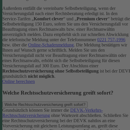
Außerdem entfällt die vereinbarte Selbstbeteiligung, wenn der
Versicherungsfall nach einer Rechtsberatung erledigt ist.
In den
Service-Tarifen „
Komfort clever
“ und „
Premium clever
“ beträgt die
Selbstbeteiligung 150 Euro, sofern Sie uns den Versicherungsfall vor
Beauftragung eines Rechtsanwalts bzw. einer Rechtsanwältin
unverzüglich melden. Dazu empfiehlt sich zur schnellen Abwicklung
die telefonische Meldung unter der Telefonnummer
0221 757-1996
bzw. über die
Online-Schadenmeldung
. Die Meldung bestätigen wir
Ihnen auf Wunsch gerne schriftlich.
Melden Sie uns den
Versicherungsfall nicht vor Beauftragung einer Rechtsanwältin oder
eines Rechtsanwalts, erhöht sich die Selbstbeteiligung für diesen
Versicherungsfall auf 300 Euro.
Der Abschluss einer
Rechtsschutzversicherung ohne Selbstbeteiligung
ist bei der DE
grundsätzlich
nicht möglich
.
Online berechnen
Welche Rechtsschutzversicherung greift sofort?
Welche Rechtsschutzversicherung greift sofort?
Grundsätzlich können Sie immer die
DEVK-Verkehrs-
Rechtsschutzversicherung
ohne Wartezeit abschließen. Schließen Sie
eine Rechtsschutzversicherung bei der DEVK nahtlos an eine
Vorversicherung mit gleichem Leistungsumfang an, greift diese