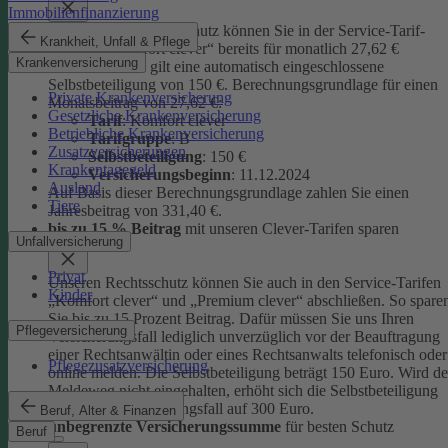
Immobilienfinanzierung
Unseren Privatrechtsschutz können Sie in der Service-Tarif-
Krankheit, Unfall & Pflege
Variante „Komfort clever“ bereits für monatlich 27,62 €
Krankenversicherung
abschließen. Es gilt eine automatisch eingeschlossene
Selbstbeteiligung von 150 €.
Berechnungsgrundlage für einen
Private Krankenversicherung
Monatsbeitrag von 27,62 €:
Gesetzliche Krankenversicherung
Tarif
: Komfort clever
Betriebliche Krankenversicherung
Tarifgruppe
:
B
Zusatzversicherungen
Selbstbeteiligung
: 150 €
Krankentagegeld
Versicherungsbeginn
: 11.12.2024
Ausland
Auf Basis dieser Berechnungsgrundlage zahlen Sie einen
Tiere
Jahresbeitrag von 331,40 €.
bis zu 15 % Beitrag
mit unseren Clever-Tarifen sparen
Unfallversicherung
Privat
Unseren Rechtsschutz können Sie auch in den Service-Tarifen
Kinder
„Komfort clever“ und „Premium clever“ abschließen. So spare
Sie bis zu 15 Prozent Beitrag. Dafür müssen Sie uns Ihren
Pflegeversicherung
Versicherungsfall lediglich unverzüglich vor der Beauftragung
einer Rechtsanwältin oder eines Rechtsanwalts telefonisch oder
Pflegezusatzversicherung
online melden. Die Selbstbeteiligung beträgt 150 Euro. Wird de
Meldeweg nicht eingehalten, erhöht sich die Selbstbeteiligung
für diesen Versicherungsfall auf 300 Euro.
Beruf, Alter & Finanzen
unbegrenzte Versicherungssumme
für besten Schutz
Beruf