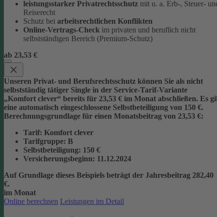
leistungsstarker Privatrechtsschutz
mit u. a. Erb-, Steuer- un
Reiserecht
Schutz bei
arbeitsrechtlichen Konflikten
Online-Vertrags-Check
im privaten und beruflich nicht
selbstständigen Bereich (Premium-Schutz)
ab 23,53 €
Unseren Privat- und Berufsrechtsschutz können Sie als nicht
selbstständig tätiger Single in der Service-Tarif-Variante
„Komfort clever“ bereits für 23,53 € im Monat abschließen. Es gi
eine automatisch eingeschlossene Selbstbeteiligung von 150 €.
Berechnungsgrundlage für einen Monatsbeitrag von 23,53 €:
Tarif
: Komfort clever
Tarifgruppe
:
B
Selbstbeteiligung
: 150 €
Versicherungsbeginn
: 11.12.2024
Auf Grundlage dieses Beispiels beträgt der
Jahresbeitrag 282,40
€
.
im Monat
Online berechnen
Leistungen im Detail