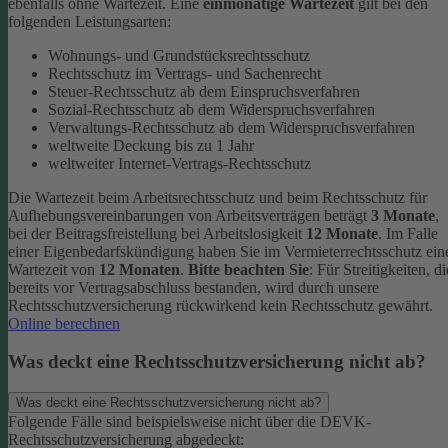
ebenfalls ohne Wartezeit.
Eine
einmonatige Wartezeit
gilt bei den
folgenden Leistungsarten:
Wohnungs- und Grundstücksrechtsschutz
Rechtsschutz im Vertrags- und Sachenrecht
Steuer-Rechtsschutz ab dem Einspruchsverfahren
Sozial-Rechtsschutz ab dem Widerspruchsverfahren
Verwaltungs-Rechtsschutz ab dem Widerspruchsverfahren
weltweite Deckung bis zu 1 Jahr
weltweiter Internet-Vertrags-Rechtsschutz
Die Wartezeit beim Arbeitsrechtsschutz und beim Rechtsschutz für
Aufhebungsvereinbarungen von Arbeitsverträgen beträgt
3 Monate
,
bei der Beitragsfreistellung bei Arbeitslosigkeit
12 Monate
. Im Falle
einer Eigenbedarfskündigung haben Sie im Vermieterrechtsschutz ein
Wartezeit von
12 Monaten
.
Bitte beachten Sie
: Für Streitigkeiten, di
bereits vor Vertragsabschluss bestanden, wird durch unsere
Rechtsschutzversicherung rückwirkend kein Rechtsschutz gewährt.
Online berechnen
Was deckt eine Rechtsschutzversicherung nicht ab?
Was deckt eine Rechtsschutzversicherung nicht ab?
Folgende Fälle sind beispielsweise nicht über die DEVK-
Rechtsschutzversicherung abgedeckt: