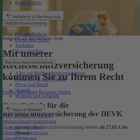
Reiserücktritt
Haftpflicht & Rechtsschutz
Haftpflichtversicherung
Privathaftpflicht
Jederzeit auf der sicheren Seite
Dienst und Beruf
Tierhalter
Mit unserer
Haus und Bau
Rechtsschutzversicherung
Rechtsschutzversicherung
Alles zur Rechtsschutzversicherung
kommen Sie zu Ihrem Recht
Privat, Beruf und Verkehr
Privat und Beruf
Verkehr
Online berechnen
Beratung finden
Wohnen und Gebäude
Gute Gründe für die
Haus & Wohnen
Rechtsschutzversicherung der DEVK
Alles zu Haus & Wohnen
Wohngebäudeversicherung
günstige Rechtsschutzversicherung bereits
ab 27,62 € im
Hausratversicherung
Monat
Elementarversicherung
Glasversicherung