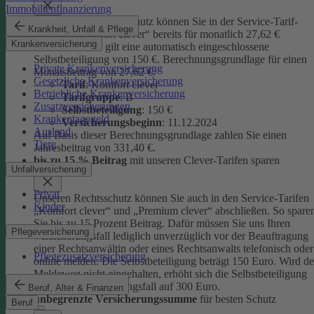
Immobilienfinanzierung
Unseren Privatrechtsschutz können Sie in der Service-Tarif-
Krankheit, Unfall & Pflege
Variante „Komfort clever“ bereits für monatlich 27,62 €
Krankenversicherung
abschließen. Es gilt eine automatisch eingeschlossene
Selbstbeteiligung von 150 €.
Berechnungsgrundlage für einen
Private Krankenversicherung
Monatsbeitrag von 27,62 €:
Gesetzliche Krankenversicherung
Tarif
: Komfort clever
Betriebliche Krankenversicherung
Tarifgruppe
:
B
Zusatzversicherungen
Selbstbeteiligung
: 150 €
Krankentagegeld
Versicherungsbeginn
: 11.12.2024
Ausland
Auf Basis dieser Berechnungsgrundlage zahlen Sie einen
Tiere
Jahresbeitrag von 331,40 €.
bis zu 15 % Beitrag
mit unseren Clever-Tarifen sparen
Unfallversicherung
Privat
Unseren Rechtsschutz können Sie auch in den Service-Tarifen
Kinder
„Komfort clever“ und „Premium clever“ abschließen. So spare
Sie bis zu 15 Prozent Beitrag. Dafür müssen Sie uns Ihren
Pflegeversicherung
Versicherungsfall lediglich unverzüglich vor der Beauftragung
einer Rechtsanwältin oder eines Rechtsanwalts telefonisch oder
Pflegezusatzversicherung
online melden. Die Selbstbeteiligung beträgt 150 Euro. Wird de
Meldeweg nicht eingehalten, erhöht sich die Selbstbeteiligung
für diesen Versicherungsfall auf 300 Euro.
Beruf, Alter & Finanzen
unbegrenzte Versicherungssumme
für besten Schutz
Beruf