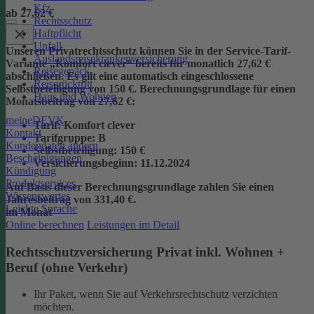
Kfz
ab 27,62 €
Rechtsschutz
Haftpflicht
Unfall
Unseren Privatrechtsschutz können Sie in der Service-Tarif-
Auslandsreisekrankenversicherung
Variante „Komfort clever“ bereits für monatlich 27,62 €
Reisegepäck
abschließen. Es gilt eine automatisch eingeschlossene
Reiserücktritt
Selbstbeteiligung von 150 €.
Berechnungsgrundlage für einen
Haus und Wohnen
Monatsbeitrag von 27,62 €:
meineDEVK
Tarif
: Komfort clever
Kontakt
Tarifgruppe
:
B
Kundendaten ändern
Selbstbeteiligung
: 150 €
Bescheinigungen
Versicherungsbeginn
: 11.12.2024
Kündigung
Produktservices
Auf Basis dieser Berechnungsgrundlage zahlen Sie einen
Wissenswertes
Jahresbeitrag von 331,40 €.
Leichte Sprache
im Monat
Online berechnen
Leistungen im Detail
Rechtsschutzversicherung Privat inkl. Wohnen +
Beruf (ohne Verkehr)
Ihr Paket, wenn Sie auf Verkehrsrechtschutz verzichten
möchten.