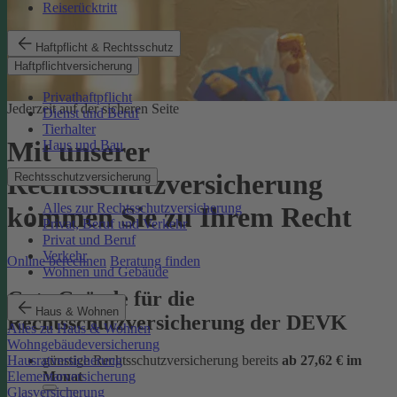
Reiserücktritt
Haftpflicht & Rechtsschutz
Haftpflichtversicherung
Privathaftpflicht
Jederzeit auf der sicheren Seite
Dienst und Beruf
Tierhalter
Mit unserer
Haus und Bau
Rechtsschutzversicherung
Rechtsschutzversicherung
Alles zur Rechtsschutzversicherung
kommen Sie zu Ihrem Recht
Privat, Beruf und Verkehr
Privat und Beruf
Verkehr
Online berechnen
Beratung finden
Wohnen und Gebäude
Gute Gründe für die
Haus & Wohnen
Rechtsschutzversicherung der DEVK
Alles zu Haus & Wohnen
Wohngebäudeversicherung
günstige Rechtsschutzversicherung bereits
ab 27,62 € im
Hausratversicherung
Monat
Elementarversicherung
Glasversicherung