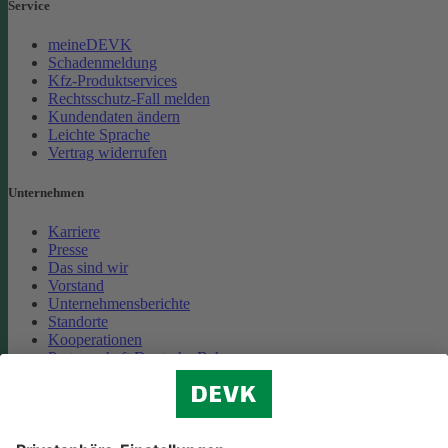
Service
meineDEVK
Schadenmeldung
Kfz-Produktservices
Rechtsschutz-Fall melden
Kundendaten ändern
Leichte Sprache
Vertrag widerrufen
Unternehmen
Karriere
Presse
Das sind wir
Vorstand
Unternehmensberichte
Standorte
Kooperationen
Partnerschaft Deutsche Bahn
Nachhaltigkeit