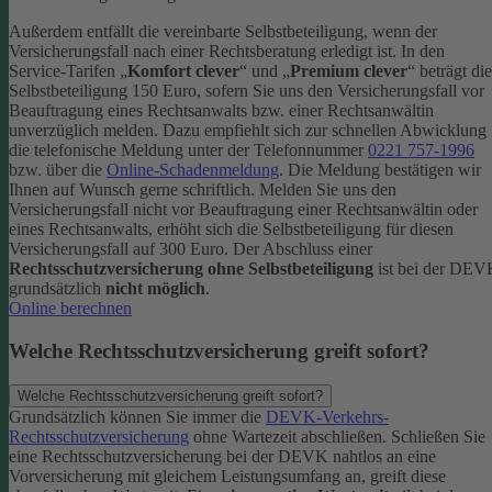
Außerdem entfällt die vereinbarte Selbstbeteiligung, wenn der
Versicherungsfall nach einer Rechtsberatung erledigt ist.
In den
Service-Tarifen „
Komfort clever
“ und „
Premium clever
“ beträgt die
Selbstbeteiligung 150 Euro, sofern Sie uns den Versicherungsfall vor
Beauftragung eines Rechtsanwalts bzw. einer Rechtsanwältin
unverzüglich melden. Dazu empfiehlt sich zur schnellen Abwicklung
die telefonische Meldung unter der Telefonnummer
0221 757-1996
bzw. über die
Online-Schadenmeldung
. Die Meldung bestätigen wir
Ihnen auf Wunsch gerne schriftlich.
Melden Sie uns den
Versicherungsfall nicht vor Beauftragung einer Rechtsanwältin oder
eines Rechtsanwalts, erhöht sich die Selbstbeteiligung für diesen
Versicherungsfall auf 300 Euro.
Der Abschluss einer
Rechtsschutzversicherung ohne Selbstbeteiligung
ist bei der DE
grundsätzlich
nicht möglich
.
Online berechnen
Welche Rechtsschutzversicherung greift sofort?
Welche Rechtsschutzversicherung greift sofort?
Grundsätzlich können Sie immer die
DEVK-Verkehrs-
Rechtsschutzversicherung
ohne Wartezeit abschließen. Schließen Sie
eine Rechtsschutzversicherung bei der DEVK nahtlos an eine
Vorversicherung mit gleichem Leistungsumfang an, greift diese