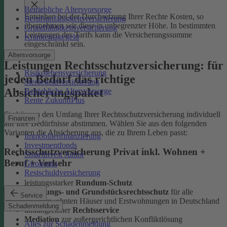
Betriebliche Altersvorsorge
Entstehen bei der Durchsetzung Ihrer Rechte Kosten, so
Berufsunfähigkeitsversicherung
übernehmen wir diese in unbegrenzter Höhe. In bestimmten
Grundfähigkeitsversicherung
Leistungen des Tarifs kann die Versicherungssumme
Krankentagegeld
eingeschränkt sein.
Altersvorsorge
Leistungen Rechtsschutzversicherung: für
Risikolebensversicherung
jeden Bedarf das richtige
Sterbegeldversicherung
Absicherungspaket
Betriebliche Altersvorsorge
Rente ZukunftPlus
Sie können den Umfang Ihrer Rechtsschutzversicherung individuell
Finanzen
auf Ihre Bedürfnisse abstimmen. Wählen Sie aus den folgenden
Varianten die Absicherung aus, die zu Ihrem Leben passt:
Immobilienfinanzierung
Investmentfonds
Rechtsschutzversicherung Privat inkl. Wohnen +
SmartInvest Junior
Beruf + Verkehr
Girokonto
Restschuldversicherung
leistungsstarker
Rundum-Schutz
Wohnungs- und Grundstücksrechtsschutz
für alle
Service
selbstbewohnten Häuser und Erstwohnungen in Deutschland
Schadenmeldung
umfangreicher
Rechtsservice
Mediation
zur außergerichtlichen Konfliktlösung
Alles zur Schadenmeldung