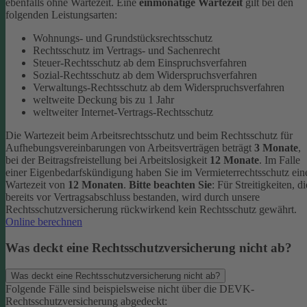
ebenfalls ohne Wartezeit.
Eine
einmonatige Wartezeit
gilt bei den
folgenden Leistungsarten:
Wohnungs- und Grundstücksrechtsschutz
Rechtsschutz im Vertrags- und Sachenrecht
Steuer-Rechtsschutz ab dem Einspruchsverfahren
Sozial-Rechtsschutz ab dem Widerspruchsverfahren
Verwaltungs-Rechtsschutz ab dem Widerspruchsverfahren
weltweite Deckung bis zu 1 Jahr
weltweiter Internet-Vertrags-Rechtsschutz
Die Wartezeit beim Arbeitsrechtsschutz und beim Rechtsschutz für
Aufhebungsvereinbarungen von Arbeitsverträgen beträgt
3 Monate
,
bei der Beitragsfreistellung bei Arbeitslosigkeit
12 Monate
. Im Falle
einer Eigenbedarfskündigung haben Sie im Vermieterrechtsschutz ein
Wartezeit von
12 Monaten
.
Bitte beachten Sie
: Für Streitigkeiten, di
bereits vor Vertragsabschluss bestanden, wird durch unsere
Rechtsschutzversicherung rückwirkend kein Rechtsschutz gewährt.
Online berechnen
Was deckt eine Rechtsschutzversicherung nicht ab?
Was deckt eine Rechtsschutzversicherung nicht ab?
Folgende Fälle sind beispielsweise nicht über die DEVK-
Rechtsschutzversicherung abgedeckt: