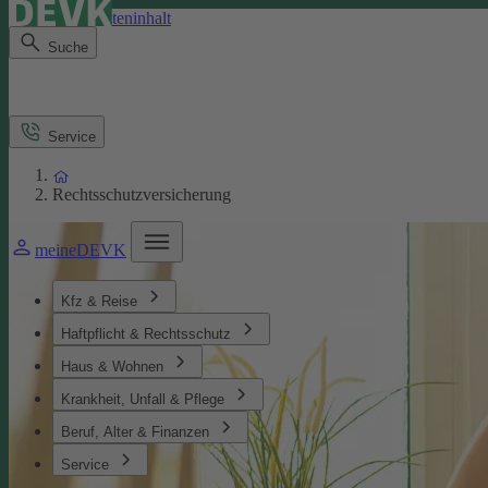
Direkt zum Seiteninhalt
Suche
Service
Rechtsschutzversicherung
meineDEVK
Kfz & Reise
Haftpflicht & Rechtsschutz
Haus & Wohnen
Krankheit, Unfall & Pflege
Beruf, Alter & Finanzen
Service