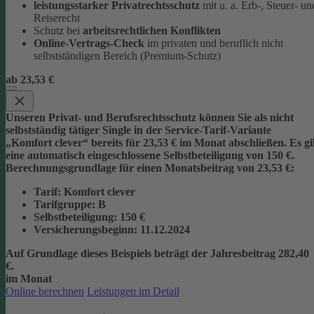
leistungsstarker Privatrechtsschutz
mit u. a. Erb-, Steuer- un
Reiserecht
Schutz bei
arbeitsrechtlichen Konflikten
Online-Vertrags-Check
im privaten und beruflich nicht
selbstständigen Bereich (Premium-Schutz)
ab 23,53 €
Unseren Privat- und Berufsrechtsschutz können Sie als nicht
selbstständig tätiger Single in der Service-Tarif-Variante
„Komfort clever“ bereits für 23,53 € im Monat abschließen. Es gi
eine automatisch eingeschlossene Selbstbeteiligung von 150 €.
Berechnungsgrundlage für einen Monatsbeitrag von 23,53 €:
Tarif
: Komfort clever
Tarifgruppe
:
B
Selbstbeteiligung
: 150 €
Versicherungsbeginn
: 11.12.2024
Auf Grundlage dieses Beispiels beträgt der
Jahresbeitrag 282,40
€
.
im Monat
Online berechnen
Leistungen im Detail