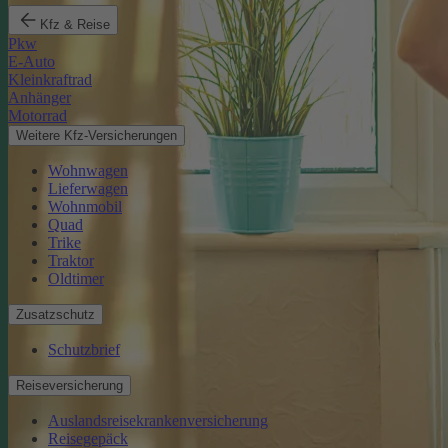
Kfz & Reise
Pkw
E-Auto
Kleinkraftrad
Anhänger
Motorrad
Weitere Kfz-Versicherungen
Wohnwagen
Lieferwagen
Wohnmobil
Quad
Trike
Traktor
Oldtimer
Zusatzschutz
Schutzbrief
Reiseversicherung
Auslandsreisekrankenversicherung
Reisegepäck