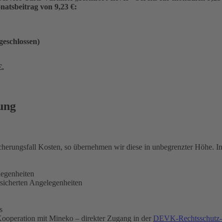
atsbeitrag von 9,23 €:
ngeschlossen)
€
.
ung
icherungsfall Kosten, so übernehmen wir diese in unbegrenzter Höhe. 
legenheiten
rsicherten Angelegenheiten
s
ooperation mit Mineko – direkter Zugang in der
DEVK-Rechtsschutz