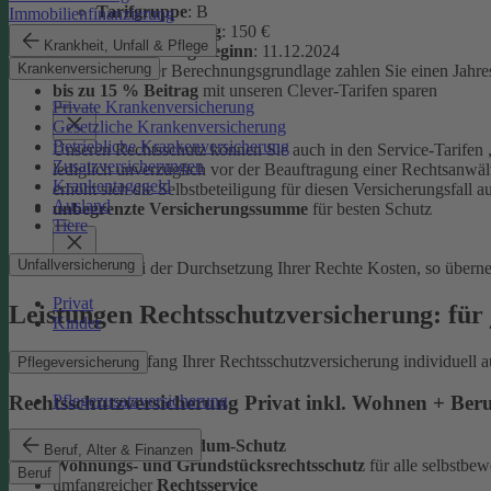
Tarifgruppe
:
B
Immobilienfinanzierung
Selbstbeteiligung
: 150 €
Krankheit, Unfall & Pflege
Versicherungsbeginn
: 11.12.2024
Krankenversicherung
Auf Basis dieser Berechnungsgrundlage zahlen Sie einen Jahre
bis zu 15 % Beitrag
mit unseren Clever-Tarifen sparen
Private Krankenversicherung
Gesetzliche Krankenversicherung
Betriebliche Krankenversicherung
Unseren Rechtsschutz können Sie auch in den Service-Tarifen „
Zusatzversicherungen
lediglich unverzüglich vor der Beauftragung einer Rechtsanwält
Krankentagegeld
erhöht sich die Selbstbeteiligung für diesen Versicherungsfall a
Ausland
unbegrenzte Versicherungssumme
für besten Schutz
Tiere
Unfallversicherung
Entstehen bei der Durchsetzung Ihrer Rechte Kosten, so übern
Privat
Leistungen Rechtsschutzversicherung: für 
Kinder
Sie können den Umfang Ihrer Rechtsschutzversicherung individuell a
Pflegeversicherung
Pflegezusatzversicherung
Rechtsschutzversicherung Privat inkl. Wohnen + Ber
leistungsstarker
Rundum-Schutz
Beruf, Alter & Finanzen
Wohnungs- und Grundstücksrechtsschutz
für alle selbstb
Beruf
umfangreicher
Rechtsservice