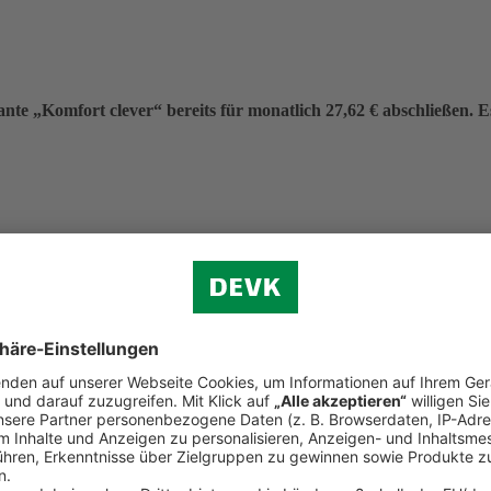
nte „Komfort clever“ bereits für monatlich 27,62 € abschließen. Es 
eitrag von 331,40 €.
f (ohne Verkehr)
n.
d Reiserecht
tständigen Bereich (Premium-Schutz)