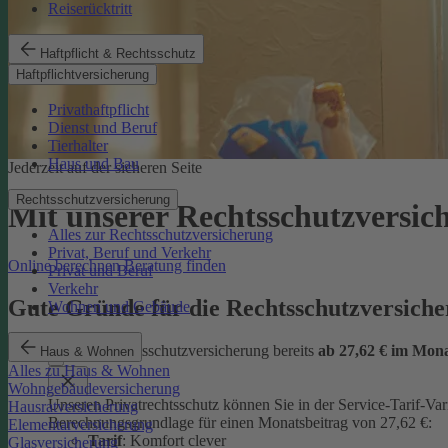
Reiserücktritt
Haftpflicht & Rechtsschutz
Haftpflichtversicherung
Privathaftpflicht
Dienst und Beruf
Tierhalter
Haus und Bau
Jederzeit auf der sicheren Seite
Rechtsschutzversicherung
Mit unserer Rechtsschutzversi
Alles zur Rechtsschutzversicherung
Privat, Beruf und Verkehr
Online berechnen
Beratung finden
Privat und Beruf
Verkehr
Gute Gründe für die Rechtsschutzversic
Wohnen und Gebäude
günstige Rechtsschutzversicherung bereits
ab 27,62 € im Mon
Haus & Wohnen
Alles zu Haus & Wohnen
Wohngebäudeversicherung
Unseren Privatrechtsschutz können Sie in der Service-Tarif-Var
Hausratversicherung
Berechnungsgrundlage für einen Monatsbeitrag von 27,62 €:
Elementarversicherung
Tarif
: Komfort clever
Glasversicherung