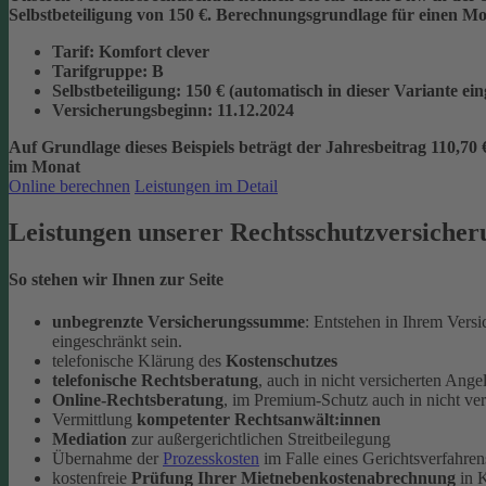
Selbstbeteiligung von 150 €.
Berechnungsgrundlage für einen Mon
Tarif
: Komfort clever
Tarifgruppe
:
B
Selbstbeteiligung
: 150 € (automatisch in dieser Variante ei
Versicherungsbeginn
: 11.12.2024
Auf Grundlage dieses Beispiels beträgt der
Jahresbeitrag 110,70 
im Monat
Online berechnen
Leistungen im Detail
Leistungen unserer Rechtsschutzversicher
So stehen wir Ihnen zur Seite
unbegrenzte Versicherungssumme
: Entstehen in Ihrem Vers
eingeschränkt sein.
telefonische Klärung des
Kostenschutzes
telefonische Rechtsberatung
, auch in nicht versicherten Ange
Online-Rechtsberatung
, im Premium-Schutz auch in nicht ve
Vermittlung
kompetenter Rechtsanwält:innen
Mediation
zur außergerichtlichen Streitbeilegung
Übernahme der
Prozesskosten
im Falle eines Gerichtsverfahren
kostenfreie
Prüfung Ihrer Mietnebenkostenabrechnung
in K