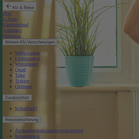
Kfz & Reise
Pkw
E-Auto
Kleinkraftrad
Anhänger
Motorrad
Weitere Kfz-Versicherungen
Wohnwagen
Lieferwagen
Wohnmobil
Quad
Trike
Traktor
Oldtimer
Zusatzschutz
Schutzbrief
Reiseversicherung
Auslandsreisekrankenversicherung
Reisegepäck