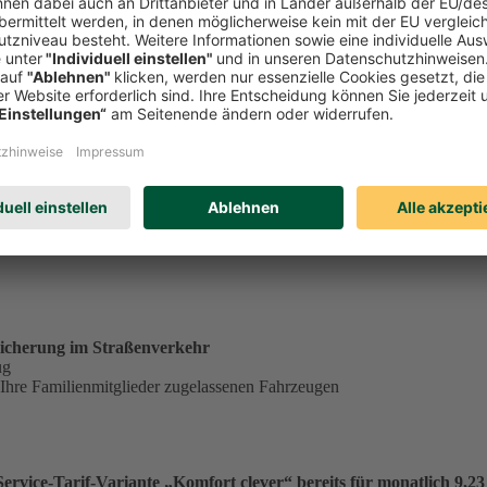
tständig tätiger Single in der Service-Tarif-Variante „Komfort clev
ungsgrundlage für einen Monatsbeitrag von 23,53 €:
€
.
icherung im Straßenverkehr
ug
 Ihre Familienmitglieder zugelassenen Fahrzeugen
vice-Tarif-Variante „Komfort clever“ bereits für monatlich 9,23 €