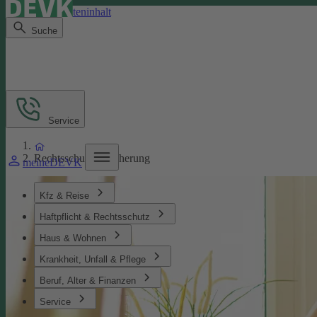
Direkt zum Seiteninhalt
Suche
Service
Rechtsschutzversicherung
meineDEVK
Kfz & Reise
Haftpflicht & Rechtsschutz
Haus & Wohnen
Krankheit, Unfall & Pflege
Beruf, Alter & Finanzen
Service