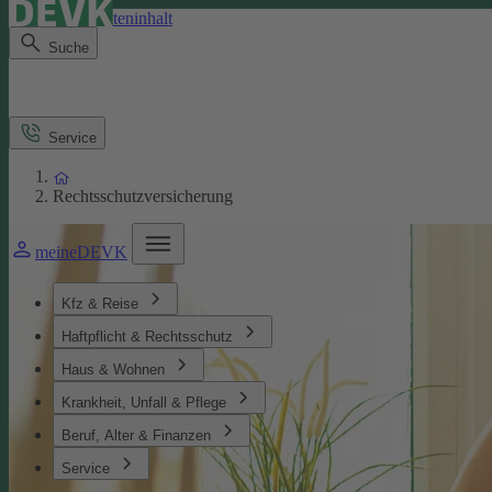
Direkt zum Seiteninhalt
Suche
Service
Rechtsschutzversicherung
meineDEVK
Kfz & Reise
Haftpflicht & Rechtsschutz
Haus & Wohnen
Krankheit, Unfall & Pflege
Beruf, Alter & Finanzen
Service