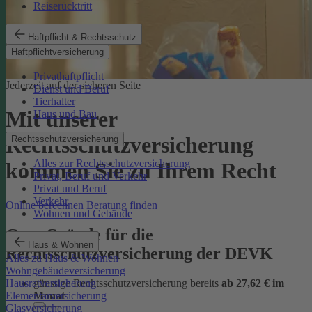
Reiserücktritt
Haftpflicht & Rechtsschutz
Haftpflichtversicherung
Privathaftpflicht
Jederzeit auf der sicheren Seite
Dienst und Beruf
Tierhalter
Mit unserer
Haus und Bau
Rechtsschutzversicherung
Rechtsschutzversicherung
Alles zur Rechtsschutzversicherung
kommen Sie zu Ihrem Recht
Privat, Beruf und Verkehr
Privat und Beruf
Verkehr
Online berechnen
Beratung finden
Wohnen und Gebäude
Gute Gründe für die
Haus & Wohnen
Rechtsschutzversicherung der DEVK
Alles zu Haus & Wohnen
Wohngebäudeversicherung
günstige Rechtsschutzversicherung bereits
ab 27,62 € im
Hausratversicherung
Monat
Elementarversicherung
Glasversicherung