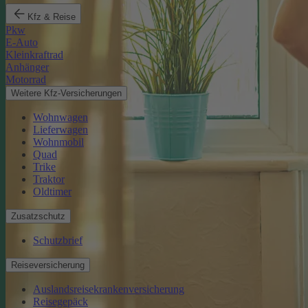
Kfz & Reise
Pkw
E-Auto
Kleinkraftrad
Anhänger
Motorrad
Weitere Kfz-Versicherungen
Wohnwagen
Lieferwagen
Wohnmobil
Quad
Trike
Traktor
Oldtimer
Zusatzschutz
Schutzbrief
Reiseversicherung
Auslandsreisekrankenversicherung
Reisegepäck