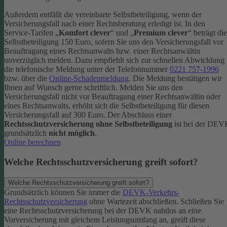
Außerdem entfällt die vereinbarte Selbstbeteiligung, wenn der
Versicherungsfall nach einer Rechtsberatung erledigt ist.
In den
Service-Tarifen „
Komfort clever
“ und „
Premium clever
“ beträgt die
Selbstbeteiligung 150 Euro, sofern Sie uns den Versicherungsfall vor
Beauftragung eines Rechtsanwalts bzw. einer Rechtsanwältin
unverzüglich melden. Dazu empfiehlt sich zur schnellen Abwicklung
die telefonische Meldung unter der Telefonnummer
0221 757-1996
bzw. über die
Online-Schadenmeldung
. Die Meldung bestätigen wir
Ihnen auf Wunsch gerne schriftlich.
Melden Sie uns den
Versicherungsfall nicht vor Beauftragung einer Rechtsanwältin oder
eines Rechtsanwalts, erhöht sich die Selbstbeteiligung für diesen
Versicherungsfall auf 300 Euro.
Der Abschluss einer
Rechtsschutzversicherung ohne Selbstbeteiligung
ist bei der DE
grundsätzlich
nicht möglich
.
Online berechnen
Welche Rechtsschutzversicherung greift sofort?
Welche Rechtsschutzversicherung greift sofort?
Grundsätzlich können Sie immer die
DEVK-Verkehrs-
Rechtsschutzversicherung
ohne Wartezeit abschließen. Schließen Sie
eine Rechtsschutzversicherung bei der DEVK nahtlos an eine
Vorversicherung mit gleichem Leistungsumfang an, greift diese