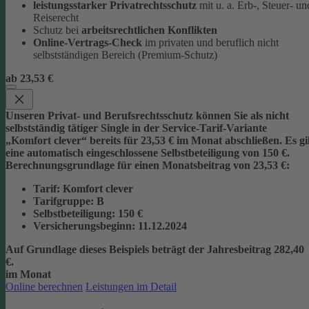
leistungsstarker Privatrechtsschutz
mit u. a. Erb-, Steuer- un
Reiserecht
Schutz bei
arbeitsrechtlichen Konflikten
Online-Vertrags-Check
im privaten und beruflich nicht
selbstständigen Bereich (Premium-Schutz)
ab 23,53 €
Unseren Privat- und Berufsrechtsschutz können Sie als nicht
selbstständig tätiger Single in der Service-Tarif-Variante
„Komfort clever“ bereits für 23,53 € im Monat abschließen. Es gi
eine automatisch eingeschlossene Selbstbeteiligung von 150 €.
Berechnungsgrundlage für einen Monatsbeitrag von 23,53 €:
Tarif
: Komfort clever
Tarifgruppe
:
B
Selbstbeteiligung
: 150 €
Versicherungsbeginn
: 11.12.2024
Auf Grundlage dieses Beispiels beträgt der
Jahresbeitrag 282,40
€
.
im Monat
Online berechnen
Leistungen im Detail