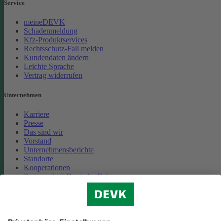
Service
meineDEVK
Schadenmeldung
Kfz-Produktservices
Rechtsschutz-Fall melden
Kundendaten ändern
Leichte Sprache
Vertrag widerrufen
Unternehmen
Karriere
Presse
Das sind wir
Vorstand
Unternehmensberichte
Standorte
Kooperationen
Partnerschaft Deutsche Bahn
Nachhaltigkeit