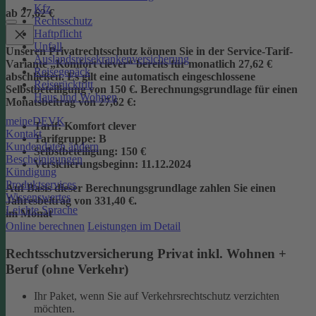
Kfz
ab 27,62 €
Rechtsschutz
Haftpflicht
Unfall
Unseren Privatrechtsschutz können Sie in der Service-Tarif-
Auslandsreisekrankenversicherung
Variante „Komfort clever“ bereits für monatlich 27,62 €
Reisegepäck
abschließen. Es gilt eine automatisch eingeschlossene
Reiserücktritt
Selbstbeteiligung von 150 €.
Berechnungsgrundlage für einen
Haus und Wohnen
Monatsbeitrag von 27,62 €:
meineDEVK
Tarif
: Komfort clever
Kontakt
Tarifgruppe
:
B
Kundendaten ändern
Selbstbeteiligung
: 150 €
Bescheinigungen
Versicherungsbeginn
: 11.12.2024
Kündigung
Produktservices
Auf Basis dieser Berechnungsgrundlage zahlen Sie einen
Wissenswertes
Jahresbeitrag von 331,40 €.
Leichte Sprache
im Monat
Online berechnen
Leistungen im Detail
Rechtsschutzversicherung Privat inkl. Wohnen +
Beruf (ohne Verkehr)
Ihr Paket, wenn Sie auf Verkehrsrechtschutz verzichten
möchten.