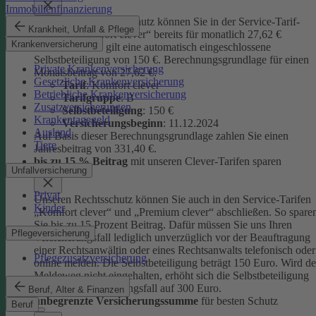
Immobilienfinanzierung
Unseren Privatrechtsschutz können Sie in der Service-Tarif-
Krankheit, Unfall & Pflege
Variante „Komfort clever“ bereits für monatlich 27,62 €
Krankenversicherung
abschließen. Es gilt eine automatisch eingeschlossene
Selbstbeteiligung von 150 €.
Berechnungsgrundlage für einen
Private Krankenversicherung
Monatsbeitrag von 27,62 €:
Gesetzliche Krankenversicherung
Tarif
: Komfort clever
Betriebliche Krankenversicherung
Tarifgruppe
:
B
Zusatzversicherungen
Selbstbeteiligung
: 150 €
Krankentagegeld
Versicherungsbeginn
: 11.12.2024
Ausland
Auf Basis dieser Berechnungsgrundlage zahlen Sie einen
Tiere
Jahresbeitrag von 331,40 €.
bis zu 15 % Beitrag
mit unseren Clever-Tarifen sparen
Unfallversicherung
Privat
Unseren Rechtsschutz können Sie auch in den Service-Tarifen
Kinder
„Komfort clever“ und „Premium clever“ abschließen. So spare
Sie bis zu 15 Prozent Beitrag. Dafür müssen Sie uns Ihren
Pflegeversicherung
Versicherungsfall lediglich unverzüglich vor der Beauftragung
einer Rechtsanwältin oder eines Rechtsanwalts telefonisch oder
Pflegezusatzversicherung
online melden. Die Selbstbeteiligung beträgt 150 Euro. Wird de
Meldeweg nicht eingehalten, erhöht sich die Selbstbeteiligung
für diesen Versicherungsfall auf 300 Euro.
Beruf, Alter & Finanzen
unbegrenzte Versicherungssumme
für besten Schutz
Beruf