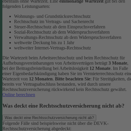
ebenfalls ohne Wartezeit.
Eine
einmonatige Wartezeit
gilt bei den
folgenden Leistungsarten:
Wohnungs- und Grundstücksrechtsschutz
Rechtsschutz im Vertrags- und Sachenrecht
Steuer-Rechtsschutz ab dem Einspruchsverfahren
Sozial-Rechtsschutz ab dem Widerspruchsverfahren
Verwaltungs-Rechtsschutz ab dem Widerspruchsverfahren
weltweite Deckung bis zu 1 Jahr
weltweiter Internet-Vertrags-Rechtsschutz
Die Wartezeit beim Arbeitsrechtsschutz und beim Rechtsschutz für
Aufhebungsvereinbarungen von Arbeitsverträgen beträgt
3 Monate
,
bei der Beitragsfreistellung bei Arbeitslosigkeit
12 Monate
. Im Falle
einer Eigenbedarfskündigung haben Sie im Vermieterrechtsschutz ein
Wartezeit von
12 Monaten
.
Bitte beachten Sie
: Für Streitigkeiten, di
bereits vor Vertragsabschluss bestanden, wird durch unsere
Rechtsschutzversicherung rückwirkend kein Rechtsschutz gewährt.
Online berechnen
Was deckt eine Rechtsschutzversicherung nicht ab?
Was deckt eine Rechtsschutzversicherung nicht ab?
Folgende Fälle sind beispielsweise nicht über die DEVK-
Rechtsschutzversicherung abgedeckt: