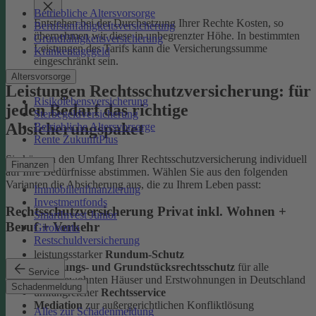
Betriebliche Altersvorsorge
Entstehen bei der Durchsetzung Ihrer Rechte Kosten, so
Berufsunfähigkeitsversicherung
übernehmen wir diese in unbegrenzter Höhe. In bestimmten
Grundfähigkeitsversicherung
Leistungen des Tarifs kann die Versicherungssumme
Krankentagegeld
eingeschränkt sein.
Altersvorsorge
Leistungen Rechtsschutzversicherung: für
Risikolebensversicherung
jeden Bedarf das richtige
Sterbegeldversicherung
Absicherungspaket
Betriebliche Altersvorsorge
Rente ZukunftPlus
Sie können den Umfang Ihrer Rechtsschutzversicherung individuell
Finanzen
auf Ihre Bedürfnisse abstimmen. Wählen Sie aus den folgenden
Varianten die Absicherung aus, die zu Ihrem Leben passt:
Immobilienfinanzierung
Investmentfonds
Rechtsschutzversicherung Privat inkl. Wohnen +
SmartInvest Junior
Beruf + Verkehr
Girokonto
Restschuldversicherung
leistungsstarker
Rundum-Schutz
Wohnungs- und Grundstücksrechtsschutz
für alle
Service
selbstbewohnten Häuser und Erstwohnungen in Deutschland
Schadenmeldung
umfangreicher
Rechtsservice
Mediation
zur außergerichtlichen Konfliktlösung
Alles zur Schadenmeldung