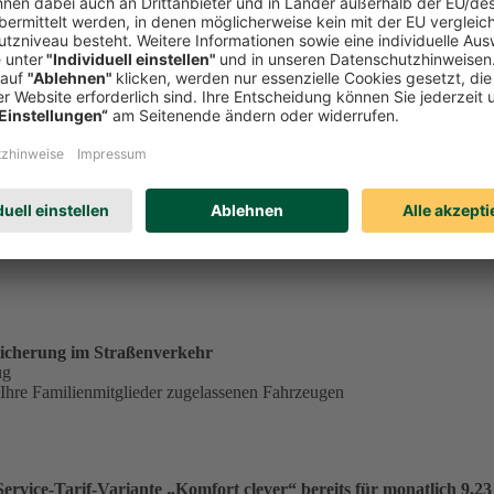
tständig tätiger Single in der Service-Tarif-Variante „Komfort clev
ungsgrundlage für einen Monatsbeitrag von 23,53 €:
€
.
icherung im Straßenverkehr
ug
 Ihre Familienmitglieder zugelassenen Fahrzeugen
vice-Tarif-Variante „Komfort clever“ bereits für monatlich 9,23 €