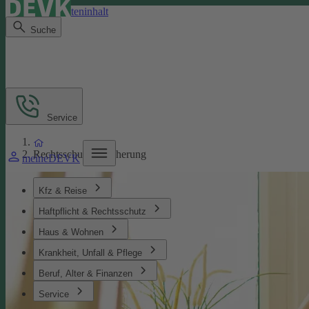
Direkt zum Seiteninhalt
Suche
Service
Rechtsschutzversicherung
meineDEVK
Kfz & Reise
Haftpflicht & Rechtsschutz
Haus & Wohnen
Krankheit, Unfall & Pflege
Beruf, Alter & Finanzen
Service