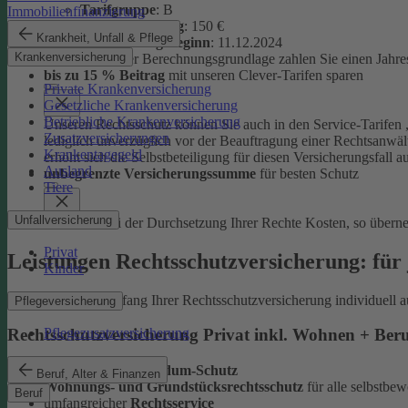
Tarifgruppe
:
B
Immobilienfinanzierung
Selbstbeteiligung
: 150 €
Krankheit, Unfall & Pflege
Versicherungsbeginn
: 11.12.2024
Krankenversicherung
Auf Basis dieser Berechnungsgrundlage zahlen Sie einen Jahre
bis zu 15 % Beitrag
mit unseren Clever-Tarifen sparen
Private Krankenversicherung
Gesetzliche Krankenversicherung
Betriebliche Krankenversicherung
Unseren Rechtsschutz können Sie auch in den Service-Tarifen „
Zusatzversicherungen
lediglich unverzüglich vor der Beauftragung einer Rechtsanwält
Krankentagegeld
erhöht sich die Selbstbeteiligung für diesen Versicherungsfall a
Ausland
unbegrenzte Versicherungssumme
für besten Schutz
Tiere
Unfallversicherung
Entstehen bei der Durchsetzung Ihrer Rechte Kosten, so übern
Privat
Leistungen Rechtsschutzversicherung: für 
Kinder
Sie können den Umfang Ihrer Rechtsschutzversicherung individuell a
Pflegeversicherung
Pflegezusatzversicherung
Rechtsschutzversicherung Privat inkl. Wohnen + Ber
leistungsstarker
Rundum-Schutz
Beruf, Alter & Finanzen
Wohnungs- und Grundstücksrechtsschutz
für alle selbstb
Beruf
umfangreicher
Rechtsservice