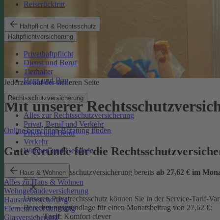
Reiserücktritt
Haftpflicht & Rechtsschutz
Haftpflichtversicherung
Privathaftpflicht
Dienst und Beruf
Tierhalter
Haus und Bau
Jederzeit auf der sicheren Seite
Rechtsschutzversicherung
Mit unserer Rechtsschutzversi
Alles zur Rechtsschutzversicherung
Privat, Beruf und Verkehr
Online berechnen
Beratung finden
Privat und Beruf
Verkehr
Gute Gründe für die Rechtsschutzversic
Wohnen und Gebäude
günstige Rechtsschutzversicherung bereits
ab 27,62 € im Mon
Haus & Wohnen
Alles zu Haus & Wohnen
Wohngebäudeversicherung
Unseren Privatrechtsschutz können Sie in der Service-Tarif-Var
Hausratversicherung
Berechnungsgrundlage für einen Monatsbeitrag von 27,62 €:
Elementarversicherung
Tarif
: Komfort clever
Glasversicherung