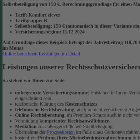
Selbstbeteiligung von 150 €.
Berechnungsgrundlage für einen Mon
Tarif
: Komfort clever
Tarifgruppe
:
B
Selbstbeteiligung
: 150 € (automatisch in dieser Variante ei
Versicherungsbeginn
: 11.12.2024
Auf Grundlage dieses Beispiels beträgt der
Jahresbeitrag 110,70 
im Monat
Online berechnen
Leistungen im Detail
Leistungen unserer Rechtsschutzversicher
So stehen wir Ihnen zur Seite
unbegrenzte Versicherungssumme
: Entstehen in Ihrem Vers
eingeschränkt sein.
telefonische Klärung des
Kostenschutzes
telefonische Rechtsberatung
, auch in nicht versicherten Ange
Online-Rechtsberatung
, im Premium-Schutz auch in nicht ve
Vermittlung
kompetenter Rechtsanwält:innen
Mediation
zur außergerichtlichen Streitbeilegung
Übernahme der
Prozesskosten
im Falle eines Gerichtsverfahren
kostenfreie
Prüfung Ihrer Mietnebenkostenabrechnung
in K