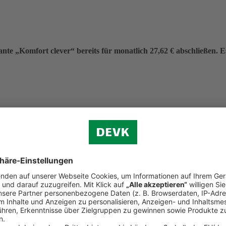
nte „Komfort clever“ bereits für monatlich 27,62 € abschließen. Es 
eitrag von 331,40 €.
f (ohne Verkehr)
n.
d Reiserecht
tständigen Bereich (Premium-Schutz)