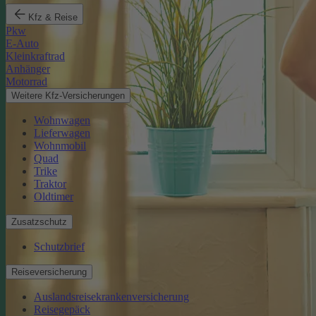
Kfz & Reise
Pkw
E-Auto
Kleinkraftrad
Anhänger
Motorrad
Weitere Kfz-Versicherungen
Wohnwagen
Lieferwagen
Wohnmobil
Quad
Trike
Traktor
Oldtimer
Zusatzschutz
Schutzbrief
Reiseversicherung
Auslandsreisekrankenversicherung
Reisegepäck