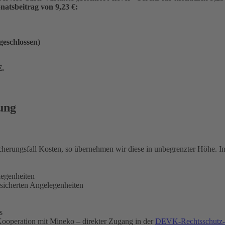
atsbeitrag von 9,23 €:
ngeschlossen)
€
.
ung
icherungsfall Kosten, so übernehmen wir diese in unbegrenzter Höhe. 
legenheiten
rsicherten Angelegenheiten
s
ooperation mit Mineko – direkter Zugang in der
DEVK-Rechtsschutz