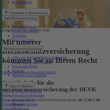
Reiserücktritt
Haftpflicht & Rechtsschutz
Haftpflichtversicherung
Privathaftpflicht
Jederzeit auf der sicheren Seite
Dienst und Beruf
Tierhalter
Mit unserer
Haus und Bau
Rechtsschutzversicherung
Rechtsschutzversicherung
Alles zur Rechtsschutzversicherung
kommen Sie zu Ihrem Recht
Privat, Beruf und Verkehr
Privat und Beruf
Verkehr
Online berechnen
Beratung finden
Wohnen und Gebäude
Gute Gründe für die
Haus & Wohnen
Rechtsschutzversicherung der DEVK
Alles zu Haus & Wohnen
Wohngebäudeversicherung
günstige Rechtsschutzversicherung bereits
ab 27,62 € im
Hausratversicherung
Monat
Elementarversicherung
Glasversicherung