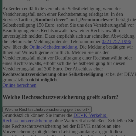
Außerdem entfällt die vereinbarte Selbstbeteiligung, wenn der
Versicherungsfall nach einer Rechtsberatung erledigt ist.
In den
Service-Tarifen „
Komfort clever
“ und „
Premium clever
“ beträgt die
Selbstbeteiligung 150 Euro, sofern Sie uns den Versicherungsfall vor
Beauftragung eines Rechtsanwalts bzw. einer Rechtsanwältin
unverzüglich melden. Dazu empfiehlt sich zur schnellen Abwicklung
die telefonische Meldung unter der Telefonnummer
0221 757-1996
bzw. über die
Online-Schadenmeldung
. Die Meldung bestätigen wir
Ihnen auf Wunsch gerne schriftlich.
Melden Sie uns den
Versicherungsfall nicht vor Beauftragung einer Rechtsanwältin oder
eines Rechtsanwalts, erhöht sich die Selbstbeteiligung für diesen
Versicherungsfall auf 300 Euro.
Der Abschluss einer
Rechtsschutzversicherung ohne Selbstbeteiligung
ist bei der DE
grundsätzlich
nicht möglich
.
Online berechnen
Welche Rechtsschutzversicherung greift sofort?
Welche Rechtsschutzversicherung greift sofort?
Grundsätzlich können Sie immer die
DEVK-Verkehrs-
Rechtsschutzversicherung
ohne Wartezeit abschließen. Schließen Sie
eine Rechtsschutzversicherung bei der DEVK nahtlos an eine
Vorversicherung mit gleichem Leistungsumfang an, greift diese