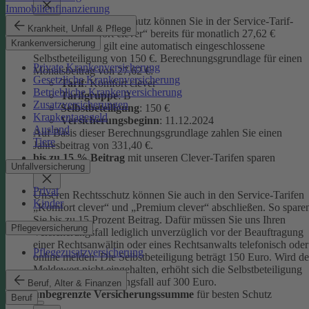
Immobilienfinanzierung
Unseren Privatrechtsschutz können Sie in der Service-Tarif-
Krankheit, Unfall & Pflege
Variante „Komfort clever“ bereits für monatlich 27,62 €
Krankenversicherung
abschließen. Es gilt eine automatisch eingeschlossene
Selbstbeteiligung von 150 €.
Berechnungsgrundlage für einen
Private Krankenversicherung
Monatsbeitrag von 27,62 €:
Gesetzliche Krankenversicherung
Tarif
: Komfort clever
Betriebliche Krankenversicherung
Tarifgruppe
:
B
Zusatzversicherungen
Selbstbeteiligung
: 150 €
Krankentagegeld
Versicherungsbeginn
: 11.12.2024
Ausland
Auf Basis dieser Berechnungsgrundlage zahlen Sie einen
Tiere
Jahresbeitrag von 331,40 €.
bis zu 15 % Beitrag
mit unseren Clever-Tarifen sparen
Unfallversicherung
Privat
Unseren Rechtsschutz können Sie auch in den Service-Tarifen
Kinder
„Komfort clever“ und „Premium clever“ abschließen. So spare
Sie bis zu 15 Prozent Beitrag. Dafür müssen Sie uns Ihren
Pflegeversicherung
Versicherungsfall lediglich unverzüglich vor der Beauftragung
einer Rechtsanwältin oder eines Rechtsanwalts telefonisch oder
Pflegezusatzversicherung
online melden. Die Selbstbeteiligung beträgt 150 Euro. Wird de
Meldeweg nicht eingehalten, erhöht sich die Selbstbeteiligung
für diesen Versicherungsfall auf 300 Euro.
Beruf, Alter & Finanzen
unbegrenzte Versicherungssumme
für besten Schutz
Beruf