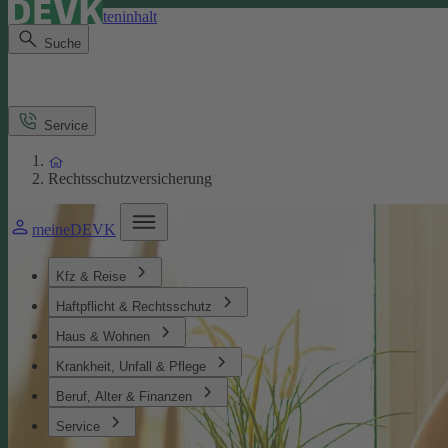
Direkt zum Seiteninhalt
Suche
Service
Rechtsschutzversicherung
meineDEVK
Kfz & Reise
Haftpflicht & Rechtsschutz
Haus & Wohnen
Krankheit, Unfall & Pflege
Beruf, Alter & Finanzen
Service