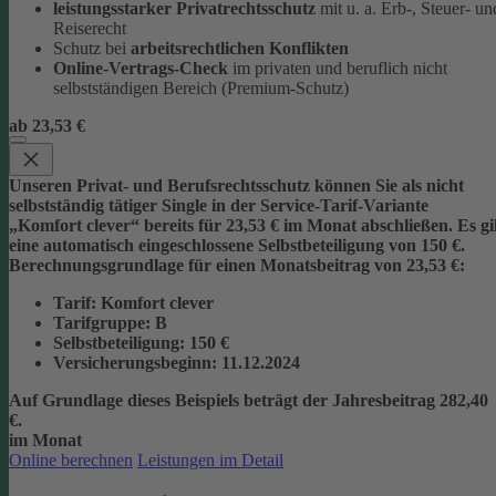
leistungsstarker Privatrechtsschutz
mit u. a. Erb-, Steuer- un
Reiserecht
Schutz bei
arbeitsrechtlichen Konflikten
Online-Vertrags-Check
im privaten und beruflich nicht
selbstständigen Bereich (Premium-Schutz)
ab 23,53 €
Unseren Privat- und Berufsrechtsschutz können Sie als nicht
selbstständig tätiger Single in der Service-Tarif-Variante
„Komfort clever“ bereits für 23,53 € im Monat abschließen. Es gi
eine automatisch eingeschlossene Selbstbeteiligung von 150 €.
Berechnungsgrundlage für einen Monatsbeitrag von 23,53 €:
Tarif
: Komfort clever
Tarifgruppe
:
B
Selbstbeteiligung
: 150 €
Versicherungsbeginn
: 11.12.2024
Auf Grundlage dieses Beispiels beträgt der
Jahresbeitrag 282,40
€
.
im Monat
Online berechnen
Leistungen im Detail