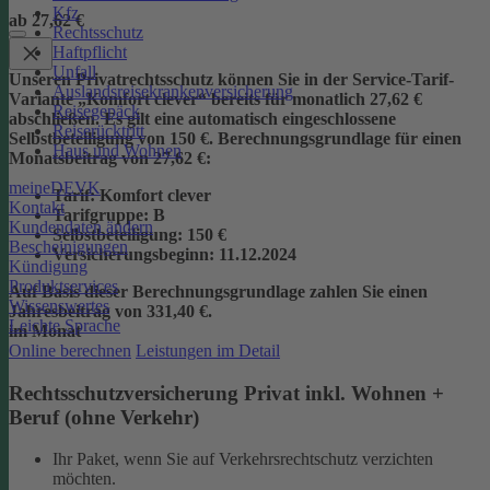
Kfz
ab 27,62 €
Rechtsschutz
Haftpflicht
Unfall
Unseren Privatrechtsschutz können Sie in der Service-Tarif-
Auslandsreisekrankenversicherung
Variante „Komfort clever“ bereits für monatlich 27,62 €
Reisegepäck
abschließen. Es gilt eine automatisch eingeschlossene
Reiserücktritt
Selbstbeteiligung von 150 €.
Berechnungsgrundlage für einen
Haus und Wohnen
Monatsbeitrag von 27,62 €:
meineDEVK
Tarif
: Komfort clever
Kontakt
Tarifgruppe
:
B
Kundendaten ändern
Selbstbeteiligung
: 150 €
Bescheinigungen
Versicherungsbeginn
: 11.12.2024
Kündigung
Produktservices
Auf Basis dieser Berechnungsgrundlage zahlen Sie einen
Wissenswertes
Jahresbeitrag von 331,40 €.
Leichte Sprache
im Monat
Online berechnen
Leistungen im Detail
Rechtsschutzversicherung Privat inkl. Wohnen +
Beruf (ohne Verkehr)
Ihr Paket, wenn Sie auf Verkehrsrechtschutz verzichten
möchten.