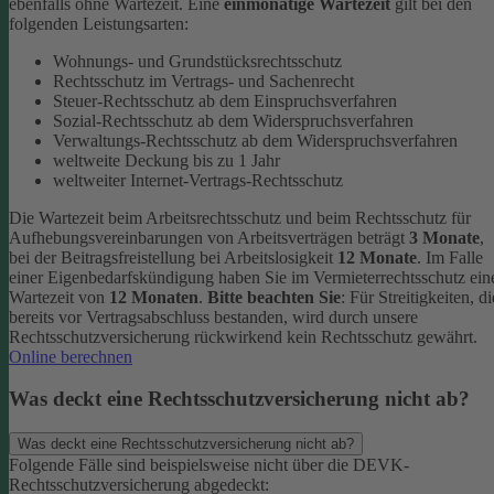
ebenfalls ohne Wartezeit.
Eine
einmonatige Wartezeit
gilt bei den
folgenden Leistungsarten:
Wohnungs- und Grundstücksrechtsschutz
Rechtsschutz im Vertrags- und Sachenrecht
Steuer-Rechtsschutz ab dem Einspruchsverfahren
Sozial-Rechtsschutz ab dem Widerspruchsverfahren
Verwaltungs-Rechtsschutz ab dem Widerspruchsverfahren
weltweite Deckung bis zu 1 Jahr
weltweiter Internet-Vertrags-Rechtsschutz
Die Wartezeit beim Arbeitsrechtsschutz und beim Rechtsschutz für
Aufhebungsvereinbarungen von Arbeitsverträgen beträgt
3 Monate
,
bei der Beitragsfreistellung bei Arbeitslosigkeit
12 Monate
. Im Falle
einer Eigenbedarfskündigung haben Sie im Vermieterrechtsschutz ein
Wartezeit von
12 Monaten
.
Bitte beachten Sie
: Für Streitigkeiten, di
bereits vor Vertragsabschluss bestanden, wird durch unsere
Rechtsschutzversicherung rückwirkend kein Rechtsschutz gewährt.
Online berechnen
Was deckt eine Rechtsschutzversicherung nicht ab?
Was deckt eine Rechtsschutzversicherung nicht ab?
Folgende Fälle sind beispielsweise nicht über die DEVK-
Rechtsschutzversicherung abgedeckt: