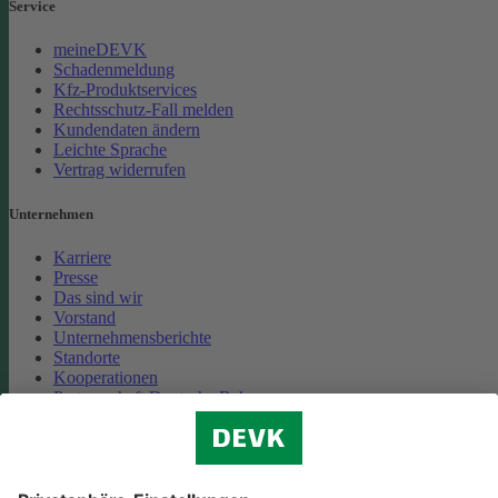
Service
meineDEVK
Schadenmeldung
Kfz-Produktservices
Rechtsschutz-Fall melden
Kundendaten ändern
Leichte Sprache
Vertrag widerrufen
Unternehmen
Karriere
Presse
Das sind wir
Vorstand
Unternehmensberichte
Standorte
Kooperationen
Partnerschaft Deutsche Bahn
Nachhaltigkeit