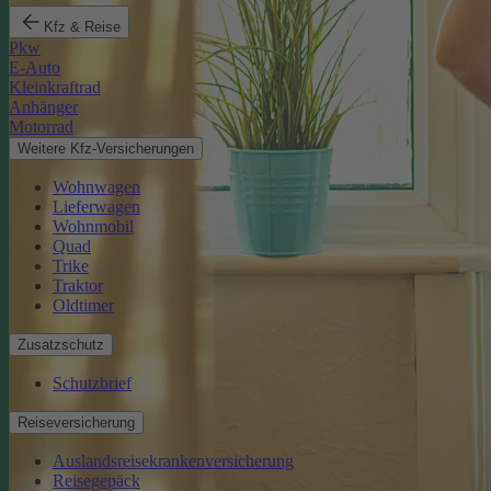
Kfz & Reise
Pkw
E-Auto
Kleinkraftrad
Anhänger
Motorrad
Weitere Kfz-Versicherungen
Wohnwagen
Lieferwagen
Wohnmobil
Quad
Trike
Traktor
Oldtimer
Zusatzschutz
Schutzbrief
Reiseversicherung
Auslandsreisekrankenversicherung
Reisegepäck