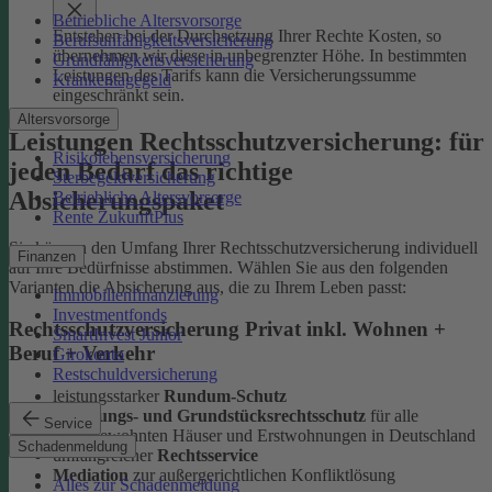
Betriebliche Altersvorsorge
Entstehen bei der Durchsetzung Ihrer Rechte Kosten, so
Berufsunfähigkeitsversicherung
übernehmen wir diese in unbegrenzter Höhe. In bestimmten
Grundfähigkeitsversicherung
Leistungen des Tarifs kann die Versicherungssumme
Krankentagegeld
eingeschränkt sein.
Altersvorsorge
Leistungen Rechtsschutzversicherung: für
Risikolebensversicherung
jeden Bedarf das richtige
Sterbegeldversicherung
Absicherungspaket
Betriebliche Altersvorsorge
Rente ZukunftPlus
Sie können den Umfang Ihrer Rechtsschutzversicherung individuell
Finanzen
auf Ihre Bedürfnisse abstimmen. Wählen Sie aus den folgenden
Varianten die Absicherung aus, die zu Ihrem Leben passt:
Immobilienfinanzierung
Investmentfonds
Rechtsschutzversicherung Privat inkl. Wohnen +
SmartInvest Junior
Beruf + Verkehr
Girokonto
Restschuldversicherung
leistungsstarker
Rundum-Schutz
Wohnungs- und Grundstücksrechtsschutz
für alle
Service
selbstbewohnten Häuser und Erstwohnungen in Deutschland
Schadenmeldung
umfangreicher
Rechtsservice
Mediation
zur außergerichtlichen Konfliktlösung
Alles zur Schadenmeldung