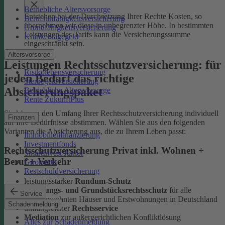
Betriebliche Altersvorsorge
Entstehen bei der Durchsetzung Ihrer Rechte Kosten, so
Berufsunfähigkeitsversicherung
übernehmen wir diese in unbegrenzter Höhe. In bestimmten
Grundfähigkeitsversicherung
Leistungen des Tarifs kann die Versicherungssumme
Krankentagegeld
eingeschränkt sein.
Altersvorsorge
Leistungen Rechtsschutzversicherung: für
Risikolebensversicherung
jeden Bedarf das richtige
Sterbegeldversicherung
Absicherungspaket
Betriebliche Altersvorsorge
Rente ZukunftPlus
Sie können den Umfang Ihrer Rechtsschutzversicherung individuell
Finanzen
auf Ihre Bedürfnisse abstimmen. Wählen Sie aus den folgenden
Varianten die Absicherung aus, die zu Ihrem Leben passt:
Immobilienfinanzierung
Investmentfonds
Rechtsschutzversicherung Privat inkl. Wohnen +
SmartInvest Junior
Beruf + Verkehr
Girokonto
Restschuldversicherung
leistungsstarker
Rundum-Schutz
Wohnungs- und Grundstücksrechtsschutz
für alle
Service
selbstbewohnten Häuser und Erstwohnungen in Deutschland
Schadenmeldung
umfangreicher
Rechtsservice
Mediation
zur außergerichtlichen Konfliktlösung
Alles zur Schadenmeldung