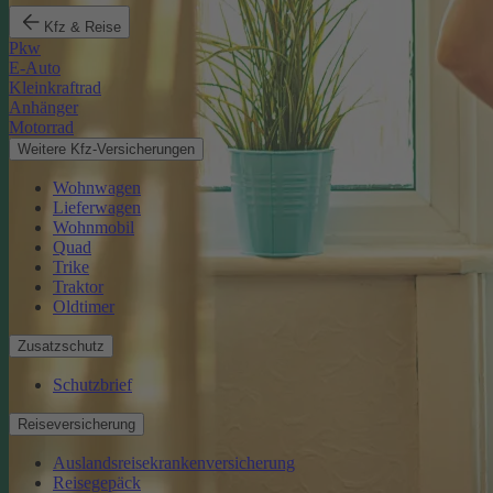
Kfz & Reise
Pkw
E-Auto
Kleinkraftrad
Anhänger
Motorrad
Weitere Kfz-Versicherungen
Wohnwagen
Lieferwagen
Wohnmobil
Quad
Trike
Traktor
Oldtimer
Zusatzschutz
Schutzbrief
Reiseversicherung
Auslandsreisekrankenversicherung
Reisegepäck