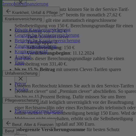
Immobilienfinanzierung
Unseren Privatrechtsschutz können Sie in der Service-Tarif-
Krankheit, Unfall & Pflege
Variante „Komfort clever“ bereits für monatlich 27,62 €
Krankenversicherung
abschließen. Es gilt eine automatisch eingeschlossene
Selbstbeteiligung von 150 €.
Berechnungsgrundlage für einen
Private Krankenversicherung
Monatsbeitrag von 27,62 €:
Gesetzliche Krankenversicherung
Tarif
: Komfort clever
Betriebliche Krankenversicherung
Tarifgruppe
:
B
Zusatzversicherungen
Selbstbeteiligung
: 150 €
Krankentagegeld
Versicherungsbeginn
: 11.12.2024
Ausland
Auf Basis dieser Berechnungsgrundlage zahlen Sie einen
Tiere
Jahresbeitrag von 331,40 €.
bis zu 15 % Beitrag
mit unseren Clever-Tarifen sparen
Unfallversicherung
Privat
Unseren Rechtsschutz können Sie auch in den Service-Tarifen
Kinder
„Komfort clever“ und „Premium clever“ abschließen. So spare
Sie bis zu 15 Prozent Beitrag. Dafür müssen Sie uns Ihren
Pflegeversicherung
Versicherungsfall lediglich unverzüglich vor der Beauftragung
einer Rechtsanwältin oder eines Rechtsanwalts telefonisch oder
Pflegezusatzversicherung
online melden. Die Selbstbeteiligung beträgt 150 Euro. Wird de
Meldeweg nicht eingehalten, erhöht sich die Selbstbeteiligung
für diesen Versicherungsfall auf 300 Euro.
Beruf, Alter & Finanzen
unbegrenzte Versicherungssumme
für besten Schutz
Beruf