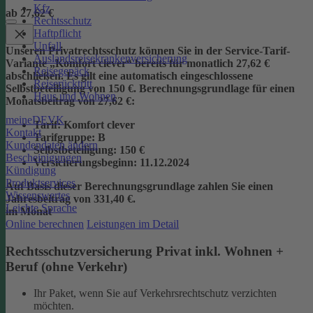
Kfz
ab 27,62 €
Rechtsschutz
Haftpflicht
Unfall
Unseren Privatrechtsschutz können Sie in der Service-Tarif-
Auslandsreisekrankenversicherung
Variante „Komfort clever“ bereits für monatlich 27,62 €
Reisegepäck
abschließen. Es gilt eine automatisch eingeschlossene
Reiserücktritt
Selbstbeteiligung von 150 €.
Berechnungsgrundlage für einen
Haus und Wohnen
Monatsbeitrag von 27,62 €:
meineDEVK
Tarif
: Komfort clever
Kontakt
Tarifgruppe
:
B
Kundendaten ändern
Selbstbeteiligung
: 150 €
Bescheinigungen
Versicherungsbeginn
: 11.12.2024
Kündigung
Produktservices
Auf Basis dieser Berechnungsgrundlage zahlen Sie einen
Wissenswertes
Jahresbeitrag von 331,40 €.
Leichte Sprache
im Monat
Online berechnen
Leistungen im Detail
Rechtsschutzversicherung Privat inkl. Wohnen +
Beruf (ohne Verkehr)
Ihr Paket, wenn Sie auf Verkehrsrechtschutz verzichten
möchten.