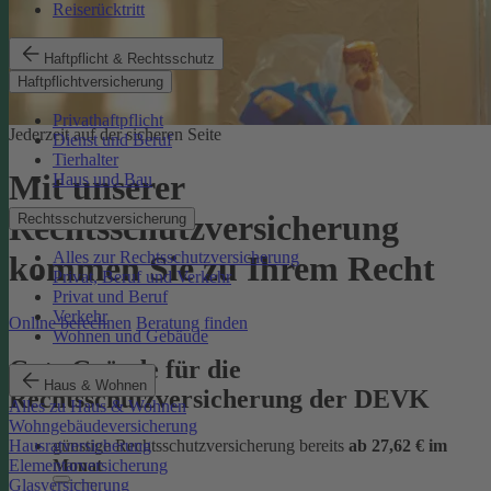
Reiserücktritt
Haftpflicht & Rechtsschutz
Haftpflichtversicherung
Privathaftpflicht
Jederzeit auf der sicheren Seite
Dienst und Beruf
Tierhalter
Mit unserer
Haus und Bau
Rechtsschutzversicherung
Rechtsschutzversicherung
Alles zur Rechtsschutzversicherung
kommen Sie zu Ihrem Recht
Privat, Beruf und Verkehr
Privat und Beruf
Verkehr
Online berechnen
Beratung finden
Wohnen und Gebäude
Gute Gründe für die
Haus & Wohnen
Rechtsschutzversicherung der DEVK
Alles zu Haus & Wohnen
Wohngebäudeversicherung
günstige Rechtsschutzversicherung bereits
ab 27,62 € im
Hausratversicherung
Monat
Elementarversicherung
Glasversicherung