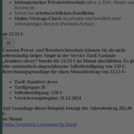
leistungsstarker Privatrechtsschutz
mit u. a. Erb-, Steuer- un
Reiserecht
Schutz bei
arbeitsrechtlichen Konflikten
Online-Vertrags-Check
im privaten und beruflich nicht
selbstständigen Bereich (Premium-Schutz)
ab 23,53 €
Unseren Privat- und Berufsrechtsschutz können Sie als nicht
selbstständig tätiger Single in der Service-Tarif-Variante
„Komfort clever“ bereits für 23,53 € im Monat abschließen. Es gi
eine automatisch eingeschlossene Selbstbeteiligung von 150 €.
Berechnungsgrundlage für einen Monatsbeitrag von 23,53 €:
Tarif
: Komfort clever
Tarifgruppe
:
B
Selbstbeteiligung
: 150 €
Versicherungsbeginn
: 11.12.2024
Auf Grundlage dieses Beispiels beträgt der
Jahresbeitrag 282,40
€
.
im Monat
Online berechnen
Leistungen im Detail