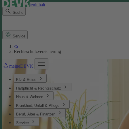
Direkt zum Seiteninhalt
Suche
Service
Rechtsschutzversicherung
meineDEVK
Kfz & Reise
Haftpflicht & Rechtsschutz
Haus & Wohnen
Krankheit, Unfall & Pflege
Beruf, Alter & Finanzen
Service