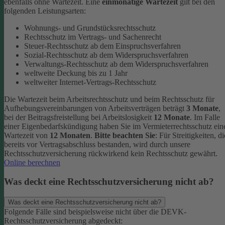
ebenfalls ohne Wartezeit.
Eine
einmonatige Wartezeit
gilt bei den
folgenden Leistungsarten:
Wohnungs- und Grundstücksrechtsschutz
Rechtsschutz im Vertrags- und Sachenrecht
Steuer-Rechtsschutz ab dem Einspruchsverfahren
Sozial-Rechtsschutz ab dem Widerspruchsverfahren
Verwaltungs-Rechtsschutz ab dem Widerspruchsverfahren
weltweite Deckung bis zu 1 Jahr
weltweiter Internet-Vertrags-Rechtsschutz
Die Wartezeit beim Arbeitsrechtsschutz und beim Rechtsschutz für
Aufhebungsvereinbarungen von Arbeitsverträgen beträgt
3 Monate
,
bei der Beitragsfreistellung bei Arbeitslosigkeit
12 Monate
. Im Falle
einer Eigenbedarfskündigung haben Sie im Vermieterrechtsschutz ein
Wartezeit von
12 Monaten
.
Bitte beachten Sie
: Für Streitigkeiten, di
bereits vor Vertragsabschluss bestanden, wird durch unsere
Rechtsschutzversicherung rückwirkend kein Rechtsschutz gewährt.
Online berechnen
Was deckt eine Rechtsschutzversicherung nicht ab?
Was deckt eine Rechtsschutzversicherung nicht ab?
Folgende Fälle sind beispielsweise nicht über die DEVK-
Rechtsschutzversicherung abgedeckt: