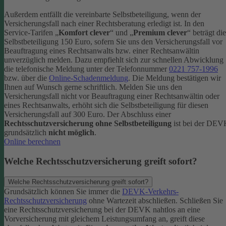
Außerdem entfällt die vereinbarte Selbstbeteiligung, wenn der
Versicherungsfall nach einer Rechtsberatung erledigt ist.
In den
Service-Tarifen „
Komfort clever
“ und „
Premium clever
“ beträgt die
Selbstbeteiligung 150 Euro, sofern Sie uns den Versicherungsfall vor
Beauftragung eines Rechtsanwalts bzw. einer Rechtsanwältin
unverzüglich melden. Dazu empfiehlt sich zur schnellen Abwicklung
die telefonische Meldung unter der Telefonnummer
0221 757-1996
bzw. über die
Online-Schadenmeldung
. Die Meldung bestätigen wir
Ihnen auf Wunsch gerne schriftlich.
Melden Sie uns den
Versicherungsfall nicht vor Beauftragung einer Rechtsanwältin oder
eines Rechtsanwalts, erhöht sich die Selbstbeteiligung für diesen
Versicherungsfall auf 300 Euro.
Der Abschluss einer
Rechtsschutzversicherung ohne Selbstbeteiligung
ist bei der DE
grundsätzlich
nicht möglich
.
Online berechnen
Welche Rechtsschutzversicherung greift sofort?
Welche Rechtsschutzversicherung greift sofort?
Grundsätzlich können Sie immer die
DEVK-Verkehrs-
Rechtsschutzversicherung
ohne Wartezeit abschließen. Schließen Sie
eine Rechtsschutzversicherung bei der DEVK nahtlos an eine
Vorversicherung mit gleichem Leistungsumfang an, greift diese