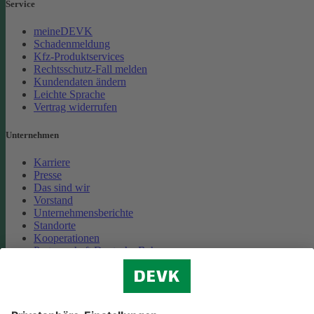
Service
meineDEVK
Schadenmeldung
Kfz-Produktservices
Rechtsschutz-Fall melden
Kundendaten ändern
Leichte Sprache
Vertrag widerrufen
Unternehmen
Karriere
Presse
Das sind wir
Vorstand
Unternehmensberichte
Standorte
Kooperationen
Partnerschaft Deutsche Bahn
Nachhaltigkeit