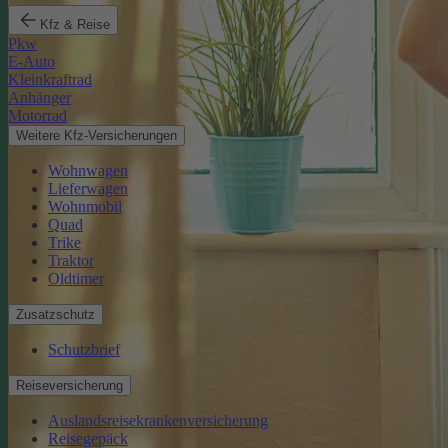
Kfz & Reise
Pkw
E-Auto
Kleinkraftrad
Anhänger
Motorrad
Weitere Kfz-Versicherungen
Wohnwagen
Lieferwagen
Wohnmobil
Quad
Trike
Traktor
Oldtimer
Zusatzschutz
Schutzbrief
Reiseversicherung
Auslandsreisekrankenversicherung
Reisegepäck