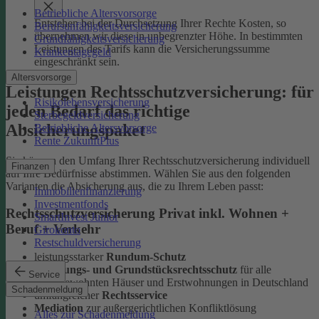
Betriebliche Altersvorsorge
Entstehen bei der Durchsetzung Ihrer Rechte Kosten, so
Berufsunfähigkeitsversicherung
übernehmen wir diese in unbegrenzter Höhe. In bestimmten
Grundfähigkeitsversicherung
Leistungen des Tarifs kann die Versicherungssumme
Krankentagegeld
eingeschränkt sein.
Altersvorsorge
Leistungen Rechtsschutzversicherung: für
Risikolebensversicherung
jeden Bedarf das richtige
Sterbegeldversicherung
Absicherungspaket
Betriebliche Altersvorsorge
Rente ZukunftPlus
Sie können den Umfang Ihrer Rechtsschutzversicherung individuell
Finanzen
auf Ihre Bedürfnisse abstimmen. Wählen Sie aus den folgenden
Varianten die Absicherung aus, die zu Ihrem Leben passt:
Immobilienfinanzierung
Investmentfonds
Rechtsschutzversicherung Privat inkl. Wohnen +
SmartInvest Junior
Beruf + Verkehr
Girokonto
Restschuldversicherung
leistungsstarker
Rundum-Schutz
Wohnungs- und Grundstücksrechtsschutz
für alle
Service
selbstbewohnten Häuser und Erstwohnungen in Deutschland
Schadenmeldung
umfangreicher
Rechtsservice
Mediation
zur außergerichtlichen Konfliktlösung
Alles zur Schadenmeldung