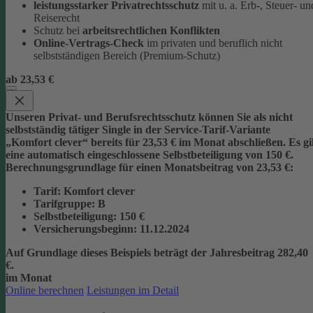
leistungsstarker Privatrechtsschutz
mit u. a. Erb-, Steuer- un
Reiserecht
Schutz bei
arbeitsrechtlichen Konflikten
Online-Vertrags-Check
im privaten und beruflich nicht
selbstständigen Bereich (Premium-Schutz)
ab 23,53 €
Unseren Privat- und Berufsrechtsschutz können Sie als nicht
selbstständig tätiger Single in der Service-Tarif-Variante
„Komfort clever“ bereits für 23,53 € im Monat abschließen. Es gi
eine automatisch eingeschlossene Selbstbeteiligung von 150 €.
Berechnungsgrundlage für einen Monatsbeitrag von 23,53 €:
Tarif
: Komfort clever
Tarifgruppe
:
B
Selbstbeteiligung
: 150 €
Versicherungsbeginn
: 11.12.2024
Auf Grundlage dieses Beispiels beträgt der
Jahresbeitrag 282,40
€
.
im Monat
Online berechnen
Leistungen im Detail