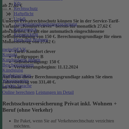
Kfz
ab 27,62 €
Rechtsschutz
Haftpflicht
Unfall
Unseren Privatrechtsschutz können Sie in der Service-Tarif-
Auslandsreisekrankenversicherung
Variante „Komfort clever“ bereits für monatlich 27,62 €
Reisegepäck
abschließen. Es gilt eine automatisch eingeschlossene
Reiserücktritt
Selbstbeteiligung von 150 €.
Berechnungsgrundlage für einen
Haus und Wohnen
Monatsbeitrag von 27,62 €:
meineDEVK
Tarif
: Komfort clever
Kontakt
Tarifgruppe
:
B
Kundendaten ändern
Selbstbeteiligung
: 150 €
Bescheinigungen
Versicherungsbeginn
: 11.12.2024
Kündigung
Produktservices
Auf Basis dieser Berechnungsgrundlage zahlen Sie einen
Wissenswertes
Jahresbeitrag von 331,40 €.
Leichte Sprache
im Monat
Online berechnen
Leistungen im Detail
Rechtsschutzversicherung Privat inkl. Wohnen +
Beruf (ohne Verkehr)
Ihr Paket, wenn Sie auf Verkehrsrechtschutz verzichten
möchten.