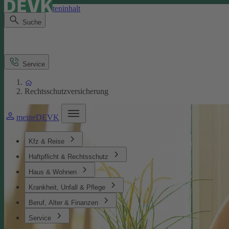
Direkt zum Seiteninhalt
Suche
Service
Rechtsschutzversicherung
meineDEVK
Kfz & Reise
Haftpflicht & Rechtsschutz
Haus & Wohnen
Krankheit, Unfall & Pflege
Beruf, Alter & Finanzen
Service