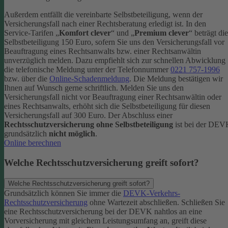
Außerdem entfällt die vereinbarte Selbstbeteiligung, wenn der
Versicherungsfall nach einer Rechtsberatung erledigt ist.
In den
Service-Tarifen „
Komfort clever
“ und „
Premium clever
“ beträgt die
Selbstbeteiligung 150 Euro, sofern Sie uns den Versicherungsfall vor
Beauftragung eines Rechtsanwalts bzw. einer Rechtsanwältin
unverzüglich melden. Dazu empfiehlt sich zur schnellen Abwicklung
die telefonische Meldung unter der Telefonnummer
0221 757-1996
bzw. über die
Online-Schadenmeldung
. Die Meldung bestätigen wir
Ihnen auf Wunsch gerne schriftlich.
Melden Sie uns den
Versicherungsfall nicht vor Beauftragung einer Rechtsanwältin oder
eines Rechtsanwalts, erhöht sich die Selbstbeteiligung für diesen
Versicherungsfall auf 300 Euro.
Der Abschluss einer
Rechtsschutzversicherung ohne Selbstbeteiligung
ist bei der DE
grundsätzlich
nicht möglich
.
Online berechnen
Welche Rechtsschutzversicherung greift sofort?
Welche Rechtsschutzversicherung greift sofort?
Grundsätzlich können Sie immer die
DEVK-Verkehrs-
Rechtsschutzversicherung
ohne Wartezeit abschließen. Schließen Sie
eine Rechtsschutzversicherung bei der DEVK nahtlos an eine
Vorversicherung mit gleichem Leistungsumfang an, greift diese