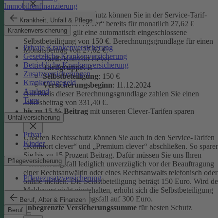
Immobilienfinanzierung
Unseren Privatrechtsschutz können Sie in der Service-Tarif-
Krankheit, Unfall & Pflege
Variante „Komfort clever“ bereits für monatlich 27,62 €
Krankenversicherung
abschließen. Es gilt eine automatisch eingeschlossene
Selbstbeteiligung von 150 €.
Berechnungsgrundlage für einen
Private Krankenversicherung
Monatsbeitrag von 27,62 €:
Gesetzliche Krankenversicherung
Tarif
: Komfort clever
Betriebliche Krankenversicherung
Tarifgruppe
:
B
Zusatzversicherungen
Selbstbeteiligung
: 150 €
Krankentagegeld
Versicherungsbeginn
: 11.12.2024
Ausland
Auf Basis dieser Berechnungsgrundlage zahlen Sie einen
Tiere
Jahresbeitrag von 331,40 €.
bis zu 15 % Beitrag
mit unseren Clever-Tarifen sparen
Unfallversicherung
Privat
Unseren Rechtsschutz können Sie auch in den Service-Tarifen
Kinder
„Komfort clever“ und „Premium clever“ abschließen. So spare
Sie bis zu 15 Prozent Beitrag. Dafür müssen Sie uns Ihren
Pflegeversicherung
Versicherungsfall lediglich unverzüglich vor der Beauftragung
einer Rechtsanwältin oder eines Rechtsanwalts telefonisch oder
Pflegezusatzversicherung
online melden. Die Selbstbeteiligung beträgt 150 Euro. Wird de
Meldeweg nicht eingehalten, erhöht sich die Selbstbeteiligung
für diesen Versicherungsfall auf 300 Euro.
Beruf, Alter & Finanzen
unbegrenzte Versicherungssumme
für besten Schutz
Beruf