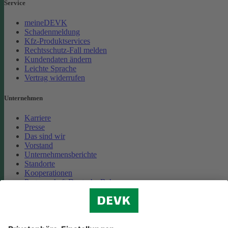
Service
meineDEVK
Schadenmeldung
Kfz-Produktservices
Rechtsschutz-Fall melden
Kundendaten ändern
Leichte Sprache
Vertrag widerrufen
Unternehmen
Karriere
Presse
Das sind wir
Vorstand
Unternehmensberichte
Standorte
Kooperationen
Partnerschaft Deutsche Bahn
Nachhaltigkeit