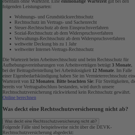
ebenfalls ohne Wartezeit.
Eine
einmonatige Wartezeit
gilt bei den
folgenden Leistungsarten:
Wohnungs- und Grundstücksrechtsschutz
Rechtsschutz im Vertrags- und Sachenrecht
Steuer-Rechtsschutz ab dem Einspruchsverfahren
Sozial-Rechtsschutz ab dem Widerspruchsverfahren
Verwaltungs-Rechtsschutz ab dem Widerspruchsverfahren
weltweite Deckung bis zu 1 Jahr
weltweiter Internet-Vertrags-Rechtsschutz
Die Wartezeit beim Arbeitsrechtsschutz und beim Rechtsschutz für
Aufhebungsvereinbarungen von Arbeitsverträgen beträgt
3 Monate
,
bei der Beitragsfreistellung bei Arbeitslosigkeit
12 Monate
. Im Falle
einer Eigenbedarfskündigung haben Sie im Vermieterrechtsschutz ein
Wartezeit von
12 Monaten
.
Bitte beachten Sie
: Für Streitigkeiten, di
bereits vor Vertragsabschluss bestanden, wird durch unsere
Rechtsschutzversicherung rückwirkend kein Rechtsschutz gewährt.
Online berechnen
Was deckt eine Rechtsschutzversicherung nicht ab?
Was deckt eine Rechtsschutzversicherung nicht ab?
Folgende Fälle sind beispielsweise nicht über die DEVK-
Rechtsschutzversicherung abgedeckt: