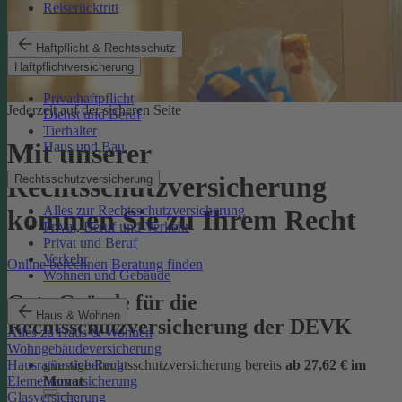
Reiserücktritt
Haftpflicht & Rechtsschutz
Haftpflichtversicherung
Privathaftpflicht
Jederzeit auf der sicheren Seite
Dienst und Beruf
Tierhalter
Mit unserer
Haus und Bau
Rechtsschutzversicherung
Rechtsschutzversicherung
Alles zur Rechtsschutzversicherung
kommen Sie zu Ihrem Recht
Privat, Beruf und Verkehr
Privat und Beruf
Verkehr
Online berechnen
Beratung finden
Wohnen und Gebäude
Gute Gründe für die
Haus & Wohnen
Rechtsschutzversicherung der DEVK
Alles zu Haus & Wohnen
Wohngebäudeversicherung
günstige Rechtsschutzversicherung bereits
ab 27,62 € im
Hausratversicherung
Monat
Elementarversicherung
Glasversicherung