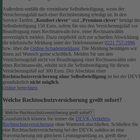
Außerdem entfällt die vereinbarte Selbstbeteiligung, wenn der
Versicherungsfall nach einer Rechtsberatung erledigt ist.
In den
Service-Tarifen „
Komfort clever
“ und „
Premium clever
“ beträgt die
Selbstbeteiligung 150 Euro, sofern Sie uns den Versicherungsfall vor
Beauftragung eines Rechtsanwalts bzw. einer Rechtsanwältin
unverzüglich melden. Dazu empfiehlt sich zur schnellen Abwicklung
die telefonische Meldung unter der Telefonnummer
0221 757-1996
bzw. über die
Online-Schadenmeldung
. Die Meldung bestätigen wir
Ihnen auf Wunsch gerne schriftlich.
Melden Sie uns den
Versicherungsfall nicht vor Beauftragung einer Rechtsanwältin oder
eines Rechtsanwalts, erhöht sich die Selbstbeteiligung für diesen
Versicherungsfall auf 300 Euro.
Der Abschluss einer
Rechtsschutzversicherung ohne Selbstbeteiligung
ist bei der DE
grundsätzlich
nicht möglich
.
Online berechnen
Welche Rechtsschutzversicherung greift sofort?
Welche Rechtsschutzversicherung greift sofort?
Grundsätzlich können Sie immer die
DEVK-Verkehrs-
Rechtsschutzversicherung
ohne Wartezeit abschließen. Schließen Sie
eine Rechtsschutzversicherung bei der DEVK nahtlos an eine
Vorversicherung mit gleichem Leistungsumfang an, greift diese