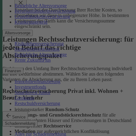
Betriebliche Altersvorsorge
Entstehen bei der Durchsetzung Ihrer Rechte Kosten, so
Berufsunfähigkeitsversicherung
übernehmen wir diese in unbegrenzter Höhe. In bestimmten
Grundfähigkeitsversicherung
Leistungen des Tarifs kann die Versicherungssumme
Krankentagegeld
eingeschränkt sein.
Altersvorsorge
Leistungen Rechtsschutzversicherung: für
Risikolebensversicherung
jeden Bedarf das richtige
Sterbegeldversicherung
Absicherungspaket
Betriebliche Altersvorsorge
Rente ZukunftPlus
Sie können den Umfang Ihrer Rechtsschutzversicherung individuell
Finanzen
auf Ihre Bedürfnisse abstimmen. Wählen Sie aus den folgenden
Varianten die Absicherung aus, die zu Ihrem Leben passt:
Immobilienfinanzierung
Investmentfonds
Rechtsschutzversicherung Privat inkl. Wohnen +
SmartInvest Junior
Beruf + Verkehr
Girokonto
Restschuldversicherung
leistungsstarker
Rundum-Schutz
Wohnungs- und Grundstücksrechtsschutz
für alle
Service
selbstbewohnten Häuser und Erstwohnungen in Deutschland
Schadenmeldung
umfangreicher
Rechtsservice
Mediation
zur außergerichtlichen Konfliktlösung
Alles zur Schadenmeldung