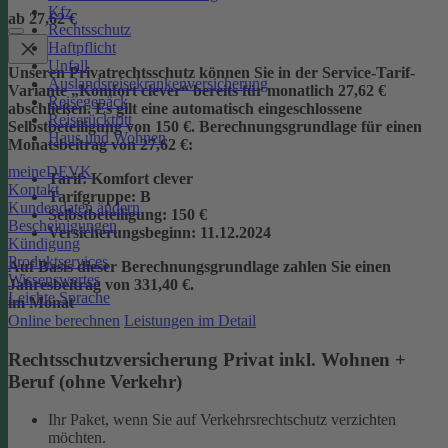
Kfz
ab 27,62 €
Rechtsschutz
Haftpflicht
Unfall
Unseren Privatrechtsschutz können Sie in der Service-Tarif-
Auslandsreisekrankenversicherung
Variante „Komfort clever“ bereits für monatlich 27,62 €
Reisegepäck
abschließen. Es gilt eine automatisch eingeschlossene
Reiserücktritt
Selbstbeteiligung von 150 €.
Berechnungsgrundlage für einen
Haus und Wohnen
Monatsbeitrag von 27,62 €:
meineDEVK
Tarif
: Komfort clever
Kontakt
Tarifgruppe
:
B
Kundendaten ändern
Selbstbeteiligung
: 150 €
Bescheinigungen
Versicherungsbeginn
: 11.12.2024
Kündigung
Produktservices
Auf Basis dieser Berechnungsgrundlage zahlen Sie einen
Wissenswertes
Jahresbeitrag von 331,40 €.
Leichte Sprache
im Monat
Online berechnen
Leistungen im Detail
Rechtsschutzversicherung Privat inkl. Wohnen +
Beruf (ohne Verkehr)
Ihr Paket, wenn Sie auf Verkehrsrechtschutz verzichten
möchten.