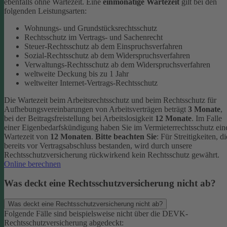
ebenfalls ohne Wartezeit.
Eine
einmonatige Wartezeit
gilt bei den
folgenden Leistungsarten:
Wohnungs- und Grundstücksrechtsschutz
Rechtsschutz im Vertrags- und Sachenrecht
Steuer-Rechtsschutz ab dem Einspruchsverfahren
Sozial-Rechtsschutz ab dem Widerspruchsverfahren
Verwaltungs-Rechtsschutz ab dem Widerspruchsverfahren
weltweite Deckung bis zu 1 Jahr
weltweiter Internet-Vertrags-Rechtsschutz
Die Wartezeit beim Arbeitsrechtsschutz und beim Rechtsschutz für
Aufhebungsvereinbarungen von Arbeitsverträgen beträgt
3 Monate
,
bei der Beitragsfreistellung bei Arbeitslosigkeit
12 Monate
. Im Falle
einer Eigenbedarfskündigung haben Sie im Vermieterrechtsschutz ein
Wartezeit von
12 Monaten
.
Bitte beachten Sie
: Für Streitigkeiten, di
bereits vor Vertragsabschluss bestanden, wird durch unsere
Rechtsschutzversicherung rückwirkend kein Rechtsschutz gewährt.
Online berechnen
Was deckt eine Rechtsschutzversicherung nicht ab?
Was deckt eine Rechtsschutzversicherung nicht ab?
Folgende Fälle sind beispielsweise nicht über die DEVK-
Rechtsschutzversicherung abgedeckt: