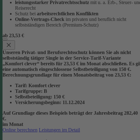
leistungsstarker Privatrechtsschutz
mit u. a. Erb-, Steuer- un
Reiserecht
Schutz bei
arbeitsrechtlichen Konflikten
Online-Vertrags-Check
im privaten und beruflich nicht
selbstständigen Bereich (Premium-Schutz)
ab 23,53 €
Unseren Privat- und Berufsrechtsschutz können Sie als nicht
selbstständig tätiger Single in der Service-Tarif-Variante
„Komfort clever“ bereits für 23,53 € im Monat abschließen. Es gi
eine automatisch eingeschlossene Selbstbeteiligung von 150 €.
Berechnungsgrundlage für einen Monatsbeitrag von 23,53 €:
Tarif
: Komfort clever
Tarifgruppe
:
B
Selbstbeteiligung
: 150 €
Versicherungsbeginn
: 11.12.2024
Auf Grundlage dieses Beispiels beträgt der
Jahresbeitrag 282,40
€
.
im Monat
Online berechnen
Leistungen im Detail