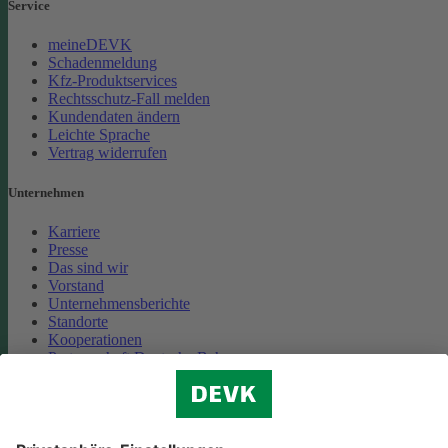
Service
meineDEVK
Schadenmeldung
Kfz-Produktservices
Rechtsschutz-Fall melden
Kundendaten ändern
Leichte Sprache
Vertrag widerrufen
Unternehmen
Karriere
Presse
Das sind wir
Vorstand
Unternehmensberichte
Standorte
Kooperationen
Partnerschaft Deutsche Bahn
Nachhaltigkeit