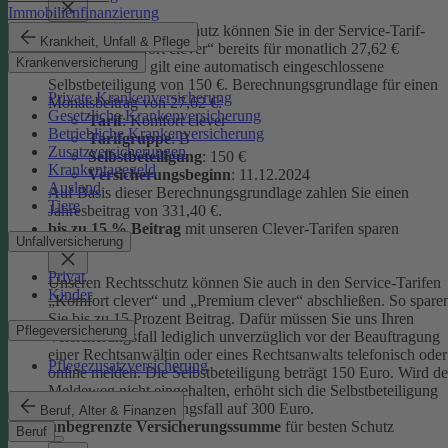
Immobilienfinanzierung
Unseren Privatrechtsschutz können Sie in der Service-Tarif-
Krankheit, Unfall & Pflege
Variante „Komfort clever“ bereits für monatlich 27,62 €
Krankenversicherung
abschließen. Es gilt eine automatisch eingeschlossene
Selbstbeteiligung von 150 €.
Berechnungsgrundlage für einen
Private Krankenversicherung
Monatsbeitrag von 27,62 €:
Gesetzliche Krankenversicherung
Tarif
: Komfort clever
Betriebliche Krankenversicherung
Tarifgruppe
:
B
Zusatzversicherungen
Selbstbeteiligung
: 150 €
Krankentagegeld
Versicherungsbeginn
: 11.12.2024
Ausland
Auf Basis dieser Berechnungsgrundlage zahlen Sie einen
Tiere
Jahresbeitrag von 331,40 €.
bis zu 15 % Beitrag
mit unseren Clever-Tarifen sparen
Unfallversicherung
Privat
Unseren Rechtsschutz können Sie auch in den Service-Tarifen
Kinder
„Komfort clever“ und „Premium clever“ abschließen. So spare
Sie bis zu 15 Prozent Beitrag. Dafür müssen Sie uns Ihren
Pflegeversicherung
Versicherungsfall lediglich unverzüglich vor der Beauftragung
einer Rechtsanwältin oder eines Rechtsanwalts telefonisch oder
Pflegezusatzversicherung
online melden. Die Selbstbeteiligung beträgt 150 Euro. Wird de
Meldeweg nicht eingehalten, erhöht sich die Selbstbeteiligung
für diesen Versicherungsfall auf 300 Euro.
Beruf, Alter & Finanzen
unbegrenzte Versicherungssumme
für besten Schutz
Beruf