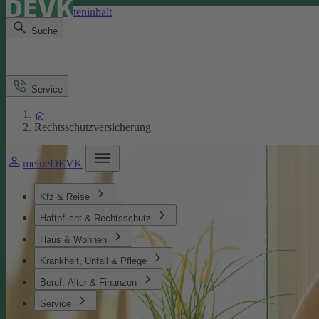
Direkt zum Seiteninhalt
Suche
Service
Rechtsschutzversicherung
meineDEVK
Kfz & Reise
Haftpflicht & Rechtsschutz
Haus & Wohnen
Krankheit, Unfall & Pflege
Beruf, Alter & Finanzen
Service