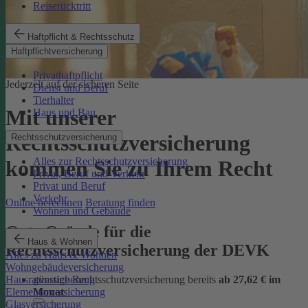
Reiserücktritt
Haftpflicht & Rechtsschutz
Haftpflichtversicherung
Privathaftpflicht
Jederzeit auf der sicheren Seite
Dienst und Beruf
Tierhalter
Mit unserer
Haus und Bau
Rechtsschutzversicherung
Rechtsschutzversicherung
Alles zur Rechtsschutzversicherung
kommen Sie zu Ihrem Recht
Privat, Beruf und Verkehr
Privat und Beruf
Verkehr
Online berechnen
Beratung finden
Wohnen und Gebäude
Gute Gründe für die
Haus & Wohnen
Rechtsschutzversicherung der DEVK
Alles zu Haus & Wohnen
Wohngebäudeversicherung
günstige Rechtsschutzversicherung bereits
ab 27,62 € im
Hausratversicherung
Monat
Elementarversicherung
Glasversicherung