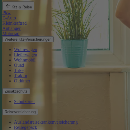
Kfz & Reise
Pkw
E-Auto
Kleinkraftrad
Anhänger
Motorrad
Weitere Kfz-Versicherungen
Wohnwagen
Lieferwagen
Wohnmobil
Quad
Trike
Traktor
Oldtimer
Zusatzschutz
Schutzbrief
Reiseversicherung
Auslandsreisekrankenversicherung
Reisegepäck