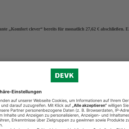
nte „Komfort clever“ bereits für monatlich 27,62 € abschließen. Es 
eitrag von 331,40 €.
f (ohne Verkehr)
n.
d Reiserecht
tständigen Bereich (Premium-Schutz)