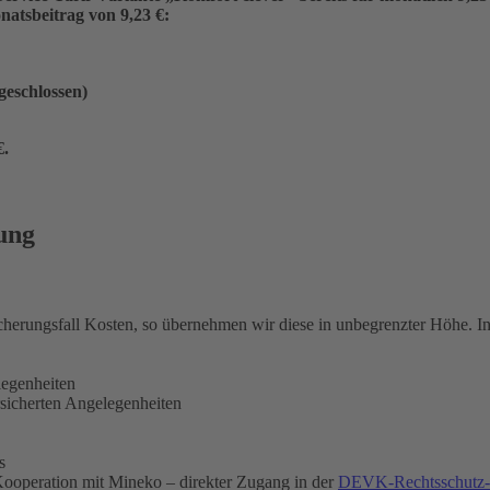
atsbeitrag von 9,23 €:
ngeschlossen)
€
.
ung
icherungsfall Kosten, so übernehmen wir diese in unbegrenzter Höhe. 
legenheiten
rsicherten Angelegenheiten
s
ooperation mit Mineko – direkter Zugang in der
DEVK-Rechtsschutz