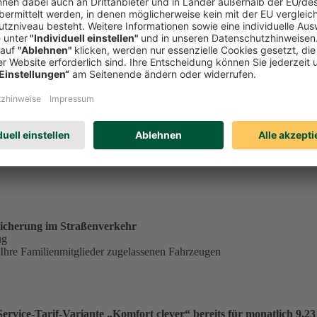
tständig tätiger Single in der Service-Tarif-Variante „Komfort clev
ungsgrundlage für einen Monatsbeitrag von 23,53 €:
€
.
icherung im Straßenverkehr
ug
 Ihre Familienmitglieder zugelassenen Fahrzeugen
vice-Tarif-Variante „Komfort clever“ bereits für monatlich 9,23 €