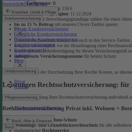
Tarifgruppe
:
B
Immobilienfinanzierung
Selbstbeteiligung
: 150 €
Krankheit, Unfall & Pflege
Versicherungsbeginn
: 11.12.2024
Krankenversicherung
Auf Basis dieser Berechnungsgrundlage zahlen Sie einen Jahre
bis zu 15 % Beitrag
mit unseren Clever-Tarifen sparen
Private Krankenversicherung
Gesetzliche Krankenversicherung
Betriebliche Krankenversicherung
Unseren Rechtsschutz können Sie auch in den Service-Tarifen „
Zusatzversicherungen
lediglich unverzüglich vor der Beauftragung einer Rechtsanwält
Krankentagegeld
erhöht sich die Selbstbeteiligung für diesen Versicherungsfall a
Ausland
unbegrenzte Versicherungssumme
für besten Schutz
Tiere
Unfallversicherung
Entstehen bei der Durchsetzung Ihrer Rechte Kosten, so übern
Privat
Leistungen Rechtsschutzversicherung: für 
Kinder
Sie können den Umfang Ihrer Rechtsschutzversicherung individuell a
Pflegeversicherung
Pflegezusatzversicherung
Rechtsschutzversicherung Privat inkl. Wohnen + Ber
leistungsstarker
Rundum-Schutz
Beruf, Alter & Finanzen
Wohnungs- und Grundstücksrechtsschutz
für alle selbstb
Beruf
umfangreicher
Rechtsservice