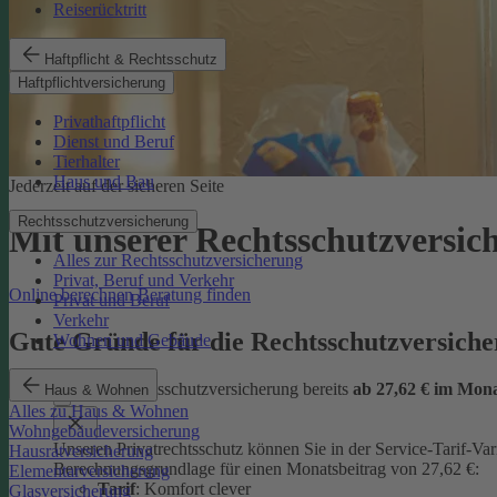
Reiserücktritt
Haftpflicht & Rechtsschutz
Haftpflichtversicherung
Privathaftpflicht
Dienst und Beruf
Tierhalter
Haus und Bau
Jederzeit auf der sicheren Seite
Rechtsschutzversicherung
Mit unserer Rechtsschutzversi
Alles zur Rechtsschutzversicherung
Privat, Beruf und Verkehr
Online berechnen
Beratung finden
Privat und Beruf
Verkehr
Gute Gründe für die Rechtsschutzversic
Wohnen und Gebäude
günstige Rechtsschutzversicherung bereits
ab 27,62 € im Mon
Haus & Wohnen
Alles zu Haus & Wohnen
Wohngebäudeversicherung
Unseren Privatrechtsschutz können Sie in der Service-Tarif-Var
Hausratversicherung
Berechnungsgrundlage für einen Monatsbeitrag von 27,62 €:
Elementarversicherung
Tarif
: Komfort clever
Glasversicherung