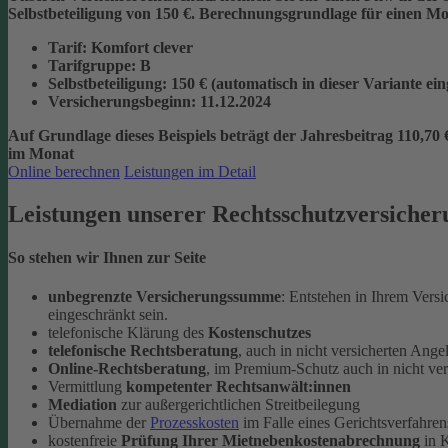
Selbstbeteiligung von 150 €.
Berechnungsgrundlage für einen Mon
Tarif
: Komfort clever
Tarifgruppe
:
B
Selbstbeteiligung
: 150 € (automatisch in dieser Variante ei
Versicherungsbeginn
: 11.12.2024
Auf Grundlage dieses Beispiels beträgt der
Jahresbeitrag 110,70 
im Monat
Online berechnen
Leistungen im Detail
Leistungen unserer Rechtsschutzversicher
So stehen wir Ihnen zur Seite
unbegrenzte Versicherungssumme
: Entstehen in Ihrem Vers
eingeschränkt sein.
telefonische Klärung des
Kostenschutzes
telefonische Rechtsberatung
, auch in nicht versicherten Ange
Online-Rechtsberatung
, im Premium-Schutz auch in nicht ve
Vermittlung
kompetenter Rechtsanwält:innen
Mediation
zur außergerichtlichen Streitbeilegung
Übernahme der
Prozesskosten
im Falle eines Gerichtsverfahren
kostenfreie
Prüfung Ihrer Mietnebenkostenabrechnung
in K