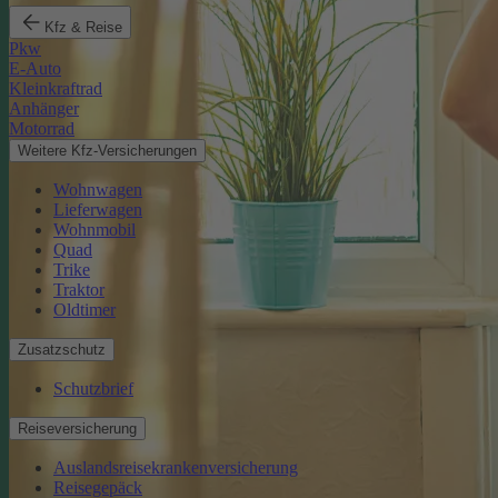
Kfz & Reise
Pkw
E-Auto
Kleinkraftrad
Anhänger
Motorrad
Weitere Kfz-Versicherungen
Wohnwagen
Lieferwagen
Wohnmobil
Quad
Trike
Traktor
Oldtimer
Zusatzschutz
Schutzbrief
Reiseversicherung
Auslandsreisekrankenversicherung
Reisegepäck