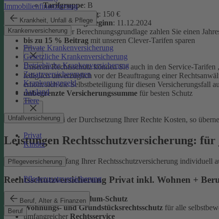
Tarifgruppe
:
B
Immobilienfinanzierung
Selbstbeteiligung
: 150 €
Krankheit, Unfall & Pflege
Versicherungsbeginn
: 11.12.2024
Krankenversicherung
Auf Basis dieser Berechnungsgrundlage zahlen Sie einen Jahre
bis zu 15 % Beitrag
mit unseren Clever-Tarifen sparen
Private Krankenversicherung
Gesetzliche Krankenversicherung
Betriebliche Krankenversicherung
Unseren Rechtsschutz können Sie auch in den Service-Tarifen „
Zusatzversicherungen
lediglich unverzüglich vor der Beauftragung einer Rechtsanwält
Krankentagegeld
erhöht sich die Selbstbeteiligung für diesen Versicherungsfall a
Ausland
unbegrenzte Versicherungssumme
für besten Schutz
Tiere
Unfallversicherung
Entstehen bei der Durchsetzung Ihrer Rechte Kosten, so übern
Privat
Leistungen Rechtsschutzversicherung: für 
Kinder
Sie können den Umfang Ihrer Rechtsschutzversicherung individuell a
Pflegeversicherung
Pflegezusatzversicherung
Rechtsschutzversicherung Privat inkl. Wohnen + Ber
leistungsstarker
Rundum-Schutz
Beruf, Alter & Finanzen
Wohnungs- und Grundstücksrechtsschutz
für alle selbstb
Beruf
umfangreicher
Rechtsservice