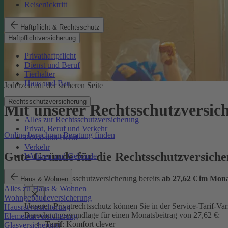
Reiserücktritt
Haftpflicht & Rechtsschutz
Haftpflichtversicherung
Privathaftpflicht
Dienst und Beruf
Tierhalter
Haus und Bau
Jederzeit auf der sicheren Seite
Rechtsschutzversicherung
Mit unserer Rechtsschutzversi
Alles zur Rechtsschutzversicherung
Privat, Beruf und Verkehr
Online berechnen
Beratung finden
Privat und Beruf
Verkehr
Gute Gründe für die Rechtsschutzversic
Wohnen und Gebäude
günstige Rechtsschutzversicherung bereits
ab 27,62 € im Mon
Haus & Wohnen
Alles zu Haus & Wohnen
Wohngebäudeversicherung
Unseren Privatrechtsschutz können Sie in der Service-Tarif-Var
Hausratversicherung
Berechnungsgrundlage für einen Monatsbeitrag von 27,62 €:
Elementarversicherung
Tarif
: Komfort clever
Glasversicherung