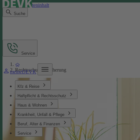
Direkt zum Seiteninhalt
Suche
Service
Rechtsschutzversicherung
meineDEVK
Kfz & Reise
Haftpflicht & Rechtsschutz
Haus & Wohnen
Krankheit, Unfall & Pflege
Beruf, Alter & Finanzen
Service