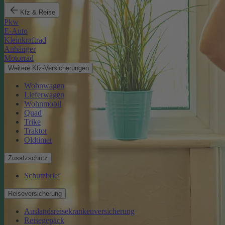
Kfz & Reise
Pkw
E-Auto
Kleinkraftrad
Anhänger
Motorrad
Weitere Kfz-Versicherungen
Wohnwagen
Lieferwagen
Wohnmobil
Quad
Trike
Traktor
Oldtimer
Zusatzschutz
Schutzbrief
Reiseversicherung
Auslandsreisekrankenversicherung
Reisegepäck