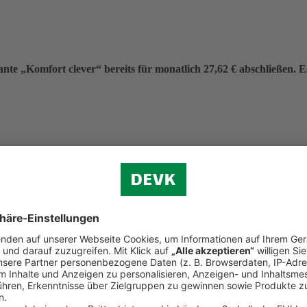
nte „Komfort clever“ bereits für monatlich 27,62 € abschließen. Es 
eitrag von 331,40 €.
f (ohne Verkehr)
n.
d Reiserecht
tständigen Bereich (Premium-Schutz)