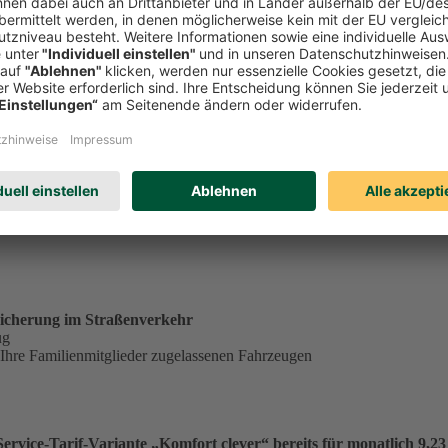
tständig tätiger Single in der Service-Tarif-Variante „Komfort clev
ungsgrundlage für einen Monatsbeitrag von 23,53 €:
€
.
icherung im Straßenverkehr
ug
 Ihre Familienmitglieder zugelassenen Fahrzeugen
vice-Tarif-Variante „Komfort clever“ bereits für monatlich 9,23 €