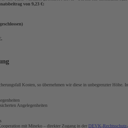
atsbeitrag von 9,23 €:
ngeschlossen)
€
.
ung
icherungsfall Kosten, so übernehmen wir diese in unbegrenzter Höhe. 
legenheiten
rsicherten Angelegenheiten
s
ooperation mit Mineko – direkter Zugang in der
DEVK-Rechtsschutz