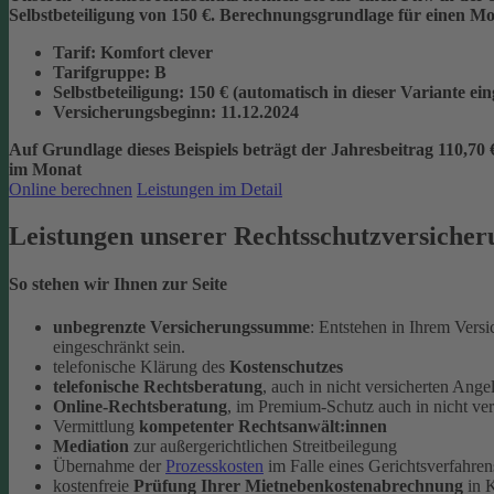
Selbstbeteiligung von 150 €.
Berechnungsgrundlage für einen Mon
Tarif
: Komfort clever
Tarifgruppe
:
B
Selbstbeteiligung
: 150 € (automatisch in dieser Variante ei
Versicherungsbeginn
: 11.12.2024
Auf Grundlage dieses Beispiels beträgt der
Jahresbeitrag 110,70 
im Monat
Online berechnen
Leistungen im Detail
Leistungen unserer Rechtsschutzversicher
So stehen wir Ihnen zur Seite
unbegrenzte Versicherungssumme
: Entstehen in Ihrem Vers
eingeschränkt sein.
telefonische Klärung des
Kostenschutzes
telefonische Rechtsberatung
, auch in nicht versicherten Ange
Online-Rechtsberatung
, im Premium-Schutz auch in nicht ve
Vermittlung
kompetenter Rechtsanwält:innen
Mediation
zur außergerichtlichen Streitbeilegung
Übernahme der
Prozesskosten
im Falle eines Gerichtsverfahren
kostenfreie
Prüfung Ihrer Mietnebenkostenabrechnung
in K