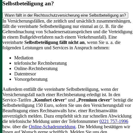
Selbstbeteiligung an?
Wann fällt in der Rechtsschutzversicherung eine Selbstbeteiligung an?
In Versicherungsfällen, die zeitlich und ursächlich zusammenhängen,
fällt die vereinbarte Selbstbeteiligung nur einmal an (z. B. für die
Geltendmachung von Schadenersatzansprüchen und die Verteidigung
in einem Bußgeldverfahren nach einem Verkehrsunfall).
Eine
vereinbarte
Selbstbeteiligung fällt nicht an
, wenn Sie u. a. die
folgenden Leistungen und Services in Anspruch nehmen:
Mediation
telefonische Rechtsberatung
Online-Rechtsberatung
Datentresor
Vorsorgeberatung
Außerdem entfällt die vereinbarte Selbstbeteiligung, wenn der
Versicherungsfall nach einer Rechtsberatung erledigt ist.
In den
Service-Tarifen „
Komfort clever
“ und „
Premium clever
“ beträgt die
Selbstbeteiligung 150 Euro, sofern Sie uns den Versicherungsfall vor
Beauftragung eines Rechtsanwalts bzw. einer Rechtsanwältin
unverzüglich melden. Dazu empfiehlt sich zur schnellen Abwicklung
die telefonische Meldung unter der Telefonnummer
0221 757-1996
bzw. über die
Online-Schadenmeldung
. Die Meldung bestätigen wir
Ihnen auf Wunsch gerne schriftlich.
Melden Sie uns den