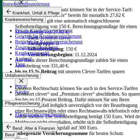
Immobilienfinanzierung
Unseren Privatrechtsschutz können Sie in der Service-Tarif-
Krankheit, Unfall & Pflege
Variante „Komfort clever“ bereits für monatlich 27,62 €
Krankenversicherung
abschließen. Es gilt eine automatisch eingeschlossene
Selbstbeteiligung von 150 €.
Berechnungsgrundlage für einen
Private Krankenversicherung
Monatsbeitrag von 27,62 €:
Gesetzliche Krankenversicherung
Tarif
: Komfort clever
Betriebliche Krankenversicherung
Tarifgruppe
:
B
Zusatzversicherungen
Selbstbeteiligung
: 150 €
Krankentagegeld
Versicherungsbeginn
: 11.12.2024
Ausland
Auf Basis dieser Berechnungsgrundlage zahlen Sie einen
Tiere
Jahresbeitrag von 331,40 €.
bis zu 15 % Beitrag
mit unseren Clever-Tarifen sparen
Unfallversicherung
Privat
Unseren Rechtsschutz können Sie auch in den Service-Tarifen
Kinder
„Komfort clever“ und „Premium clever“ abschließen. So spare
Sie bis zu 15 Prozent Beitrag. Dafür müssen Sie uns Ihren
Pflegeversicherung
Versicherungsfall lediglich unverzüglich vor der Beauftragung
einer Rechtsanwältin oder eines Rechtsanwalts telefonisch oder
Pflegezusatzversicherung
online melden. Die Selbstbeteiligung beträgt 150 Euro. Wird de
Meldeweg nicht eingehalten, erhöht sich die Selbstbeteiligung
für diesen Versicherungsfall auf 300 Euro.
Beruf, Alter & Finanzen
unbegrenzte Versicherungssumme
für besten Schutz
Beruf