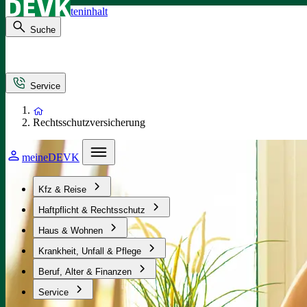
Direkt zum Seiteninhalt
Suche
Service
Rechtsschutzversicherung
meineDEVK
Kfz & Reise
Haftpflicht & Rechtsschutz
Haus & Wohnen
Krankheit, Unfall & Pflege
Beruf, Alter & Finanzen
Service