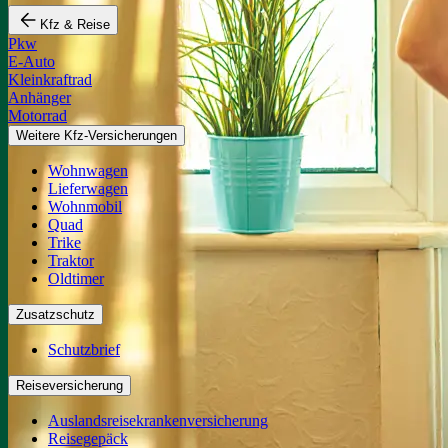
Kfz & Reise
Pkw
E-Auto
Kleinkraftrad
Anhänger
Motorrad
Weitere Kfz-Versicherungen
Wohnwagen
Lieferwagen
Wohnmobil
Quad
Trike
Traktor
Oldtimer
Zusatzschutz
Schutzbrief
Reiseversicherung
Auslandsreisekrankenversicherung
Reisegepäck