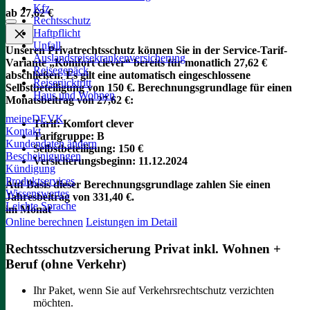
Kfz
ab 27,62 €
Rechtsschutz
Haftpflicht
Unfall
Unseren Privatrechtsschutz können Sie in der Service-Tarif-
Auslandsreisekrankenversicherung
Variante „Komfort clever“ bereits für monatlich 27,62 €
Reisegepäck
abschließen. Es gilt eine automatisch eingeschlossene
Reiserücktritt
Selbstbeteiligung von 150 €.
Berechnungsgrundlage für einen
Haus und Wohnen
Monatsbeitrag von 27,62 €:
meineDEVK
Tarif
: Komfort clever
Kontakt
Tarifgruppe
:
B
Kundendaten ändern
Selbstbeteiligung
: 150 €
Bescheinigungen
Versicherungsbeginn
: 11.12.2024
Kündigung
Produktservices
Auf Basis dieser Berechnungsgrundlage zahlen Sie einen
Wissenswertes
Jahresbeitrag von 331,40 €.
Leichte Sprache
im Monat
Online berechnen
Leistungen im Detail
Rechtsschutzversicherung Privat inkl. Wohnen +
Beruf (ohne Verkehr)
Ihr Paket, wenn Sie auf Verkehrsrechtschutz verzichten
möchten.