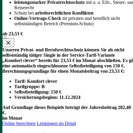
leistungsstarker Privatrechtsschutz
mit u. a. Erb-, Steuer- un
Reiserecht
Schutz bei
arbeitsrechtlichen Konflikten
Online-Vertrags-Check
im privaten und beruflich nicht
selbstständigen Bereich (Premium-Schutz)
ab 23,53 €
Unseren Privat- und Berufsrechtsschutz können Sie als nicht
selbstständig tätiger Single in der Service-Tarif-Variante
„Komfort clever“ bereits für 23,53 € im Monat abschließen. Es gi
eine automatisch eingeschlossene Selbstbeteiligung von 150 €.
Berechnungsgrundlage für einen Monatsbeitrag von 23,53 €:
Tarif
: Komfort clever
Tarifgruppe
:
B
Selbstbeteiligung
: 150 €
Versicherungsbeginn
: 11.12.2024
Auf Grundlage dieses Beispiels beträgt der
Jahresbeitrag 282,40
€
.
im Monat
Online berechnen
Leistungen im Detail