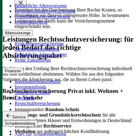
Betriebliche Altersvorsorge
Entstehen bei der Durchsetzung Ihrer Rechte Kosten, so
Berufsunfähigkeitsversicherung
übernehmen wir diese in unbegrenzter Höhe. In bestimmten
Grundfähigkeitsversicherung
Leistungen des Tarifs kann die Versicherungssumme
Krankentagegeld
eingeschränkt sein.
Altersvorsorge
Leistungen Rechtsschutzversicherung: für
Risikolebensversicherung
jeden Bedarf das richtige
Sterbegeldversicherung
Absicherungspaket
Betriebliche Altersvorsorge
Rente ZukunftPlus
Sie können den Umfang Ihrer Rechtsschutzversicherung individuell
Finanzen
auf Ihre Bedürfnisse abstimmen. Wählen Sie aus den folgenden
Varianten die Absicherung aus, die zu Ihrem Leben passt:
Immobilienfinanzierung
Investmentfonds
Rechtsschutzversicherung Privat inkl. Wohnen +
SmartInvest Junior
Beruf + Verkehr
Girokonto
Restschuldversicherung
leistungsstarker
Rundum-Schutz
Wohnungs- und Grundstücksrechtsschutz
für alle
Service
selbstbewohnten Häuser und Erstwohnungen in Deutschland
Schadenmeldung
umfangreicher
Rechtsservice
Mediation
zur außergerichtlichen Konfliktlösung
Alles zur Schadenmeldung