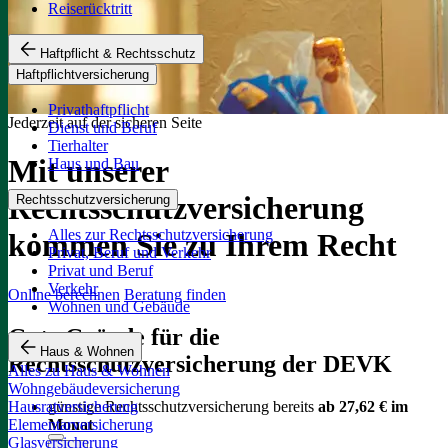
Reiserücktritt
Haftpflicht & Rechtsschutz
Haftpflichtversicherung
Privathaftpflicht
Jederzeit auf der sicheren Seite
Dienst und Beruf
Tierhalter
Mit unserer
Haus und Bau
Rechtsschutzversicherung
Rechtsschutzversicherung
Alles zur Rechtsschutzversicherung
kommen Sie zu Ihrem Recht
Privat, Beruf und Verkehr
Privat und Beruf
Verkehr
Online berechnen
Beratung finden
Wohnen und Gebäude
Gute Gründe für die
Haus & Wohnen
Rechtsschutzversicherung der DEVK
Alles zu Haus & Wohnen
Wohngebäudeversicherung
günstige Rechtsschutzversicherung bereits
ab 27,62 € im
Hausratversicherung
Monat
Elementarversicherung
Glasversicherung