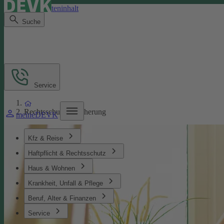
Direkt zum Seiteninhalt
Suche
Service
Rechtsschutzversicherung
meineDEVK
Kfz & Reise
Haftpflicht & Rechtsschutz
Haus & Wohnen
Krankheit, Unfall & Pflege
Beruf, Alter & Finanzen
Service