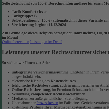
Selbstbeteiligung von 150 €.
Berechnungsgrundlage für einen Mon
Tarif
: Komfort clever
Tarifgruppe
:
B
Selbstbeteiligung
: 150 € (automatisch in dieser Variante ei
Versicherungsbeginn
: 11.12.2024
Auf Grundlage dieses Beispiels beträgt der
Jahresbeitrag 110,70 
im Monat
Online berechnen
Leistungen im Detail
Leistungen unserer Rechtsschutzversicher
So stehen wir Ihnen zur Seite
unbegrenzte Versicherungssumme
: Entstehen in Ihrem Vers
eingeschränkt sein.
telefonische Klärung des
Kostenschutzes
telefonische Rechtsberatung
, auch in nicht versicherten Ange
Online-Rechtsberatung
, im Premium-Schutz auch in nicht ve
Vermittlung
kompetenter Rechtsanwält:innen
Mediation
zur außergerichtlichen Streitbeilegung
Übernahme der
Prozesskosten
im Falle eines Gerichtsverfahren
kostenfreie
Prüfung Ihrer Mietnebenkostenabrechnung
in K