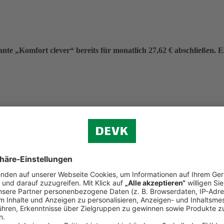
nte „Komfort clever“ bereits für monatlich 27,62 € abschließen. Es 
eitrag von 331,40 €.
f (ohne Verkehr)
n.
d Reiserecht
tständigen Bereich (Premium-Schutz)