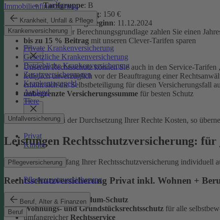
Tarifgruppe
:
B
Immobilienfinanzierung
Selbstbeteiligung
: 150 €
Krankheit, Unfall & Pflege
Versicherungsbeginn
: 11.12.2024
Krankenversicherung
Auf Basis dieser Berechnungsgrundlage zahlen Sie einen Jahre
bis zu 15 % Beitrag
mit unseren Clever-Tarifen sparen
Private Krankenversicherung
Gesetzliche Krankenversicherung
Betriebliche Krankenversicherung
Unseren Rechtsschutz können Sie auch in den Service-Tarifen „
Zusatzversicherungen
lediglich unverzüglich vor der Beauftragung einer Rechtsanwält
Krankentagegeld
erhöht sich die Selbstbeteiligung für diesen Versicherungsfall a
Ausland
unbegrenzte Versicherungssumme
für besten Schutz
Tiere
Unfallversicherung
Entstehen bei der Durchsetzung Ihrer Rechte Kosten, so übern
Privat
Leistungen Rechtsschutzversicherung: für 
Kinder
Sie können den Umfang Ihrer Rechtsschutzversicherung individuell a
Pflegeversicherung
Pflegezusatzversicherung
Rechtsschutzversicherung Privat inkl. Wohnen + Ber
leistungsstarker
Rundum-Schutz
Beruf, Alter & Finanzen
Wohnungs- und Grundstücksrechtsschutz
für alle selbstb
Beruf
umfangreicher
Rechtsservice