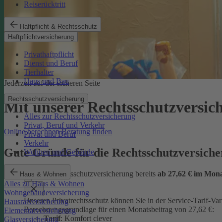
Reiserücktritt
Haftpflicht & Rechtsschutz
Haftpflichtversicherung
Privathaftpflicht
Dienst und Beruf
Tierhalter
Haus und Bau
Jederzeit auf der sicheren Seite
Rechtsschutzversicherung
Mit unserer Rechtsschutzversi
Alles zur Rechtsschutzversicherung
Privat, Beruf und Verkehr
Online berechnen
Beratung finden
Privat und Beruf
Verkehr
Gute Gründe für die Rechtsschutzversic
Wohnen und Gebäude
günstige Rechtsschutzversicherung bereits
ab 27,62 € im Mon
Haus & Wohnen
Alles zu Haus & Wohnen
Wohngebäudeversicherung
Unseren Privatrechtsschutz können Sie in der Service-Tarif-Var
Hausratversicherung
Berechnungsgrundlage für einen Monatsbeitrag von 27,62 €:
Elementarversicherung
Tarif
: Komfort clever
Glasversicherung