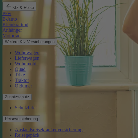
Kfz & Reise
Pkw
E-Auto
Kleinkraftrad
Anhänger
Motorrad
Weitere Kfz-Versicherungen
Wohnwagen
Lieferwagen
Wohnmobil
Quad
Trike
Traktor
Oldtimer
Zusatzschutz
Schutzbrief
Reiseversicherung
Auslandsreisekrankenversicherung
Reisegepäck