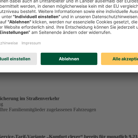
tständig tätiger Single in der Service-Tarif-Variante „Komfort clev
ungsgrundlage für einen Monatsbeitrag von 23,53 €:
€
.
icherung im Straßenverkehr
ug
 Ihre Familienmitglieder zugelassenen Fahrzeugen
vice-Tarif-Variante „Komfort clever“ bereits für monatlich 9,23 €