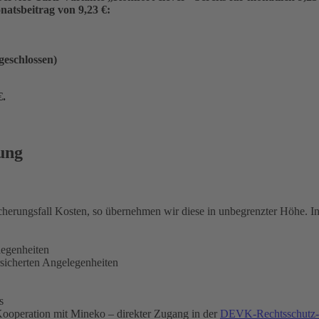
atsbeitrag von 9,23 €:
ngeschlossen)
€
.
ung
icherungsfall Kosten, so übernehmen wir diese in unbegrenzter Höhe. 
legenheiten
rsicherten Angelegenheiten
s
ooperation mit Mineko – direkter Zugang in der
DEVK-Rechtsschutz