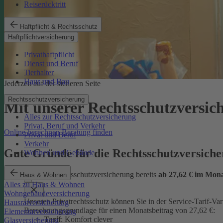
Reiserücktritt
Haftpflicht & Rechtsschutz
Haftpflichtversicherung
Privathaftpflicht
Dienst und Beruf
Tierhalter
Haus und Bau
Jederzeit auf der sicheren Seite
Rechtsschutzversicherung
Mit unserer Rechtsschutzversi
Alles zur Rechtsschutzversicherung
Privat, Beruf und Verkehr
Online berechnen
Beratung finden
Privat und Beruf
Verkehr
Gute Gründe für die Rechtsschutzversic
Wohnen und Gebäude
günstige Rechtsschutzversicherung bereits
ab 27,62 € im Mon
Haus & Wohnen
Alles zu Haus & Wohnen
Wohngebäudeversicherung
Unseren Privatrechtsschutz können Sie in der Service-Tarif-Var
Hausratversicherung
Berechnungsgrundlage für einen Monatsbeitrag von 27,62 €:
Elementarversicherung
Tarif
: Komfort clever
Glasversicherung