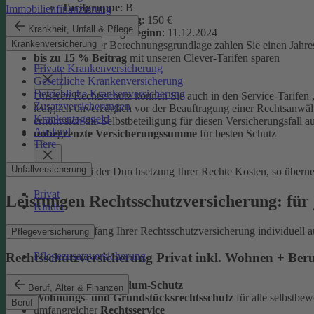
Tarifgruppe
:
B
Immobilienfinanzierung
Selbstbeteiligung
: 150 €
Krankheit, Unfall & Pflege
Versicherungsbeginn
: 11.12.2024
Krankenversicherung
Auf Basis dieser Berechnungsgrundlage zahlen Sie einen Jahre
bis zu 15 % Beitrag
mit unseren Clever-Tarifen sparen
Private Krankenversicherung
Gesetzliche Krankenversicherung
Betriebliche Krankenversicherung
Unseren Rechtsschutz können Sie auch in den Service-Tarifen „
Zusatzversicherungen
lediglich unverzüglich vor der Beauftragung einer Rechtsanwält
Krankentagegeld
erhöht sich die Selbstbeteiligung für diesen Versicherungsfall a
Ausland
unbegrenzte Versicherungssumme
für besten Schutz
Tiere
Unfallversicherung
Entstehen bei der Durchsetzung Ihrer Rechte Kosten, so übern
Privat
Leistungen Rechtsschutzversicherung: für 
Kinder
Sie können den Umfang Ihrer Rechtsschutzversicherung individuell a
Pflegeversicherung
Pflegezusatzversicherung
Rechtsschutzversicherung Privat inkl. Wohnen + Ber
leistungsstarker
Rundum-Schutz
Beruf, Alter & Finanzen
Wohnungs- und Grundstücksrechtsschutz
für alle selbstb
Beruf
umfangreicher
Rechtsservice