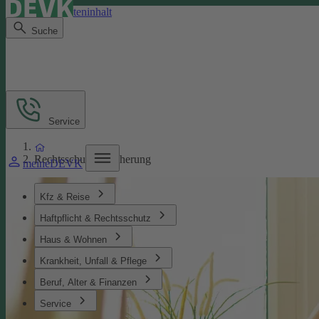
Direkt zum Seiteninhalt
Suche
Service
Rechtsschutzversicherung
meineDEVK
Kfz & Reise
Haftpflicht & Rechtsschutz
Haus & Wohnen
Krankheit, Unfall & Pflege
Beruf, Alter & Finanzen
Service