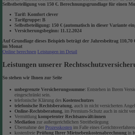
Selbstbeteiligung von 150 €.
Berechnungsgrundlage für einen Mon
Tarif
: Komfort clever
Tarifgruppe
:
B
Selbstbeteiligung
: 150 € (automatisch in dieser Variante ei
Versicherungsbeginn
: 11.12.2024
Auf Grundlage dieses Beispiels beträgt der
Jahresbeitrag 110,70 
im Monat
Online berechnen
Leistungen im Detail
Leistungen unserer Rechtsschutzversicher
So stehen wir Ihnen zur Seite
unbegrenzte Versicherungssumme
: Entstehen in Ihrem Vers
eingeschränkt sein.
telefonische Klärung des
Kostenschutzes
telefonische Rechtsberatung
, auch in nicht versicherten Ange
Online-Rechtsberatung
, im Premium-Schutz auch in nicht ve
Vermittlung
kompetenter Rechtsanwält:innen
Mediation
zur außergerichtlichen Streitbeilegung
Übernahme der
Prozesskosten
im Falle eines Gerichtsverfahren
kostenfreie
Prüfung Ihrer Mietnebenkostenabrechnung
in K