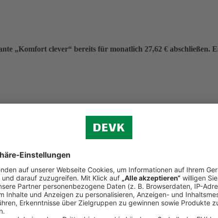
nte „Komfort clever“ bereits für monatlich 27,62 € abschließen. Es 
eitrag von 331,40 €.
f (ohne Verkehr)
n.
d Reiserecht
tständigen Bereich (Premium-Schutz)