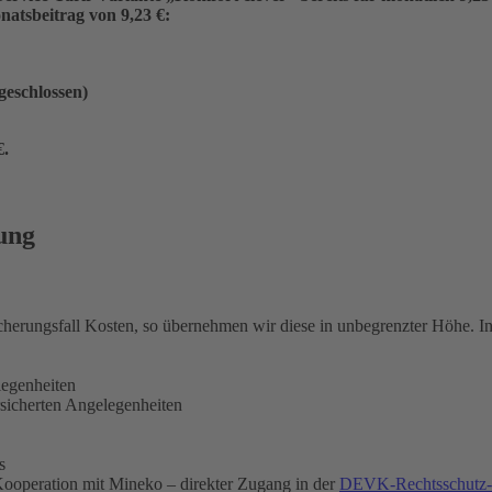
atsbeitrag von 9,23 €:
ngeschlossen)
€
.
ung
icherungsfall Kosten, so übernehmen wir diese in unbegrenzter Höhe. 
legenheiten
rsicherten Angelegenheiten
s
ooperation mit Mineko – direkter Zugang in der
DEVK-Rechtsschutz