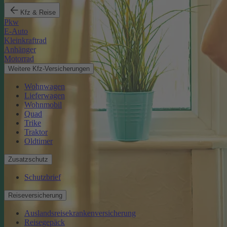
Kfz & Reise
Pkw
E-Auto
Kleinkraftrad
Anhänger
Motorrad
Weitere Kfz-Versicherungen
Wohnwagen
Lieferwagen
Wohnmobil
Quad
Trike
Traktor
Oldtimer
Zusatzschutz
Schutzbrief
Reiseversicherung
Auslandsreisekrankenversicherung
Reisegepäck