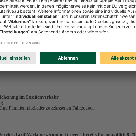
tständig tätiger Single in der Service-Tarif-Variante „Komfort clev
ungsgrundlage für einen Monatsbeitrag von 23,53 €:
€
.
icherung im Straßenverkehr
ug
 Ihre Familienmitglieder zugelassenen Fahrzeugen
vice-Tarif-Variante „Komfort clever“ bereits für monatlich 9,23 €