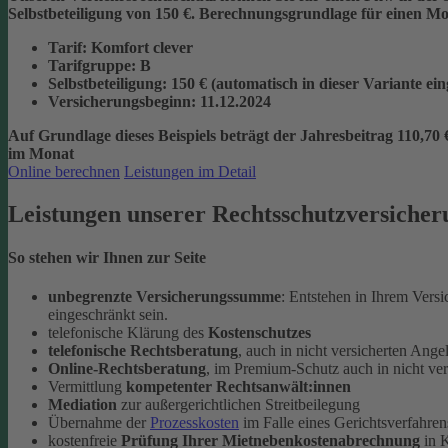
Selbstbeteiligung von 150 €.
Berechnungsgrundlage für einen Mon
Tarif
: Komfort clever
Tarifgruppe
:
B
Selbstbeteiligung
: 150 € (automatisch in dieser Variante ei
Versicherungsbeginn
: 11.12.2024
Auf Grundlage dieses Beispiels beträgt der
Jahresbeitrag 110,70 
im Monat
Online berechnen
Leistungen im Detail
Leistungen unserer Rechtsschutzversicher
So stehen wir Ihnen zur Seite
unbegrenzte Versicherungssumme
: Entstehen in Ihrem Vers
eingeschränkt sein.
telefonische Klärung des
Kostenschutzes
telefonische Rechtsberatung
, auch in nicht versicherten Ange
Online-Rechtsberatung
, im Premium-Schutz auch in nicht ve
Vermittlung
kompetenter Rechtsanwält:innen
Mediation
zur außergerichtlichen Streitbeilegung
Übernahme der
Prozesskosten
im Falle eines Gerichtsverfahren
kostenfreie
Prüfung Ihrer Mietnebenkostenabrechnung
in K