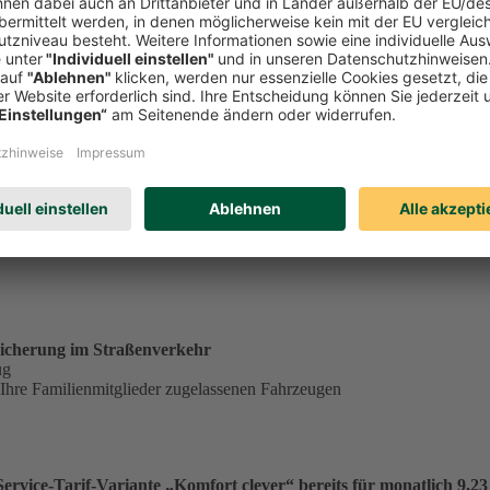
tständig tätiger Single in der Service-Tarif-Variante „Komfort clev
ungsgrundlage für einen Monatsbeitrag von 23,53 €:
€
.
icherung im Straßenverkehr
ug
 Ihre Familienmitglieder zugelassenen Fahrzeugen
vice-Tarif-Variante „Komfort clever“ bereits für monatlich 9,23 €