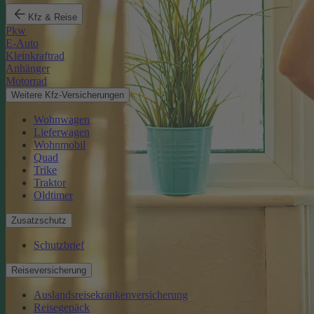
Kfz & Reise
Pkw
E-Auto
Kleinkraftrad
Anhänger
Motorrad
Weitere Kfz-Versicherungen
Wohnwagen
Lieferwagen
Wohnmobil
Quad
Trike
Traktor
Oldtimer
Zusatzschutz
Schutzbrief
Reiseversicherung
Auslandsreisekrankenversicherung
Reisegepäck