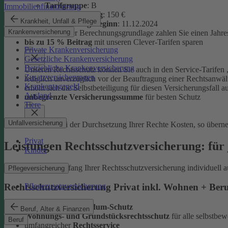
Tarifgruppe
:
B
Immobilienfinanzierung
Selbstbeteiligung
: 150 €
Krankheit, Unfall & Pflege
Versicherungsbeginn
: 11.12.2024
Krankenversicherung
Auf Basis dieser Berechnungsgrundlage zahlen Sie einen Jahre
bis zu 15 % Beitrag
mit unseren Clever-Tarifen sparen
Private Krankenversicherung
Gesetzliche Krankenversicherung
Betriebliche Krankenversicherung
Unseren Rechtsschutz können Sie auch in den Service-Tarifen „
Zusatzversicherungen
lediglich unverzüglich vor der Beauftragung einer Rechtsanwält
Krankentagegeld
erhöht sich die Selbstbeteiligung für diesen Versicherungsfall a
Ausland
unbegrenzte Versicherungssumme
für besten Schutz
Tiere
Unfallversicherung
Entstehen bei der Durchsetzung Ihrer Rechte Kosten, so übern
Privat
Leistungen Rechtsschutzversicherung: für 
Kinder
Sie können den Umfang Ihrer Rechtsschutzversicherung individuell a
Pflegeversicherung
Pflegezusatzversicherung
Rechtsschutzversicherung Privat inkl. Wohnen + Ber
leistungsstarker
Rundum-Schutz
Beruf, Alter & Finanzen
Wohnungs- und Grundstücksrechtsschutz
für alle selbstb
Beruf
umfangreicher
Rechtsservice