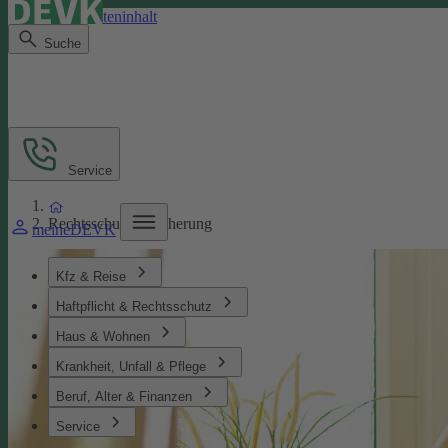
Direkt zum Seiteninhalt
Suche
Service
Rechtsschutzversicherung
meineDEVK
Kfz & Reise
Haftpflicht & Rechtsschutz
Haus & Wohnen
Krankheit, Unfall & Pflege
Beruf, Alter & Finanzen
Service