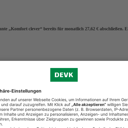
nte „Komfort clever“ bereits für monatlich 27,62 € abschließen. Es 
eitrag von 331,40 €.
f (ohne Verkehr)
n.
d Reiserecht
tständigen Bereich (Premium-Schutz)