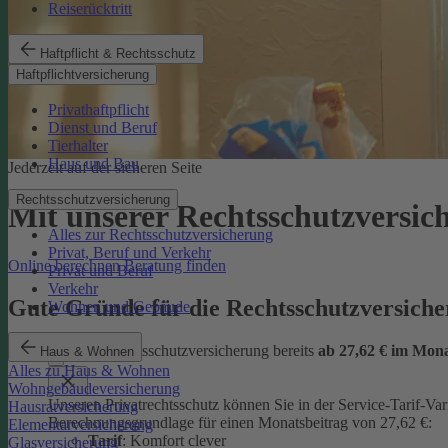
Reiserücktritt
Haftpflicht & Rechtsschutz
Haftpflichtversicherung
Privathaftpflicht
Dienst und Beruf
Tierhalter
Haus und Bau
Jederzeit auf der sicheren Seite
Rechtsschutzversicherung
Mit unserer Rechtsschutzversi
Alles zur Rechtsschutzversicherung
Privat, Beruf und Verkehr
Online berechnen
Beratung finden
Privat und Beruf
Verkehr
Gute Gründe für die Rechtsschutzversic
Wohnen und Gebäude
günstige Rechtsschutzversicherung bereits
ab 27,62 € im Mon
Haus & Wohnen
Alles zu Haus & Wohnen
Wohngebäudeversicherung
Unseren Privatrechtsschutz können Sie in der Service-Tarif-Var
Hausratversicherung
Berechnungsgrundlage für einen Monatsbeitrag von 27,62 €:
Elementarversicherung
Tarif
: Komfort clever
Glasversicherung