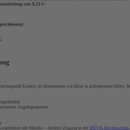
atsbeitrag von 9,23 €:
ngeschlossen)
€
.
ung
icherungsfall Kosten, so übernehmen wir diese in unbegrenzter Höhe. 
legenheiten
rsicherten Angelegenheiten
s
ooperation mit Mineko – direkter Zugang in der
DEVK-Rechtsschutz