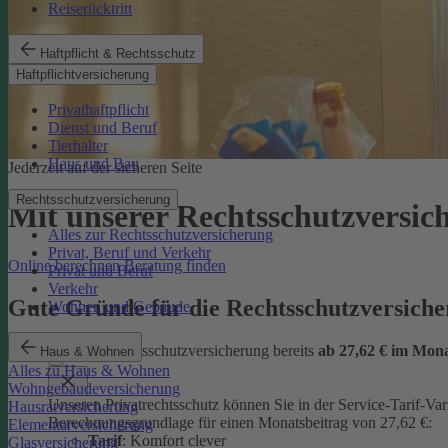
Reiserücktritt
Haftpflicht & Rechtsschutz
Haftpflichtversicherung
Privathaftpflicht
Dienst und Beruf
Tierhalter
Haus und Bau
Jederzeit auf der sicheren Seite
Rechtsschutzversicherung
Mit unserer Rechtsschutzversi
Alles zur Rechtsschutzversicherung
Privat, Beruf und Verkehr
Online berechnen
Beratung finden
Privat und Beruf
Verkehr
Gute Gründe für die Rechtsschutzversic
Wohnen und Gebäude
günstige Rechtsschutzversicherung bereits
ab 27,62 € im Mon
Haus & Wohnen
Alles zu Haus & Wohnen
Wohngebäudeversicherung
Unseren Privatrechtsschutz können Sie in der Service-Tarif-Var
Hausratversicherung
Berechnungsgrundlage für einen Monatsbeitrag von 27,62 €:
Elementarversicherung
Tarif
: Komfort clever
Glasversicherung