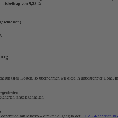
atsbeitrag von 9,23 €:
ngeschlossen)
€
.
ung
icherungsfall Kosten, so übernehmen wir diese in unbegrenzter Höhe. 
legenheiten
rsicherten Angelegenheiten
s
ooperation mit Mineko – direkter Zugang in der
DEVK-Rechtsschutz