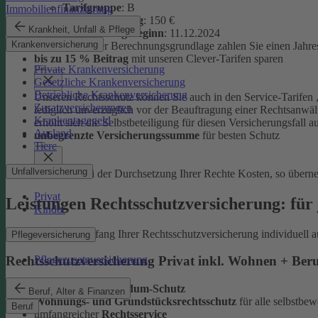
Tarifgruppe
:
B
Immobilienfinanzierung
Selbstbeteiligung
: 150 €
Krankheit, Unfall & Pflege
Versicherungsbeginn
: 11.12.2024
Krankenversicherung
Auf Basis dieser Berechnungsgrundlage zahlen Sie einen Jahre
bis zu 15 % Beitrag
mit unseren Clever-Tarifen sparen
Private Krankenversicherung
Gesetzliche Krankenversicherung
Betriebliche Krankenversicherung
Unseren Rechtsschutz können Sie auch in den Service-Tarifen „
Zusatzversicherungen
lediglich unverzüglich vor der Beauftragung einer Rechtsanwält
Krankentagegeld
erhöht sich die Selbstbeteiligung für diesen Versicherungsfall a
Ausland
unbegrenzte Versicherungssumme
für besten Schutz
Tiere
Unfallversicherung
Entstehen bei der Durchsetzung Ihrer Rechte Kosten, so übern
Privat
Leistungen Rechtsschutzversicherung: für 
Kinder
Sie können den Umfang Ihrer Rechtsschutzversicherung individuell a
Pflegeversicherung
Pflegezusatzversicherung
Rechtsschutzversicherung Privat inkl. Wohnen + Ber
leistungsstarker
Rundum-Schutz
Beruf, Alter & Finanzen
Wohnungs- und Grundstücksrechtsschutz
für alle selbstb
Beruf
umfangreicher
Rechtsservice