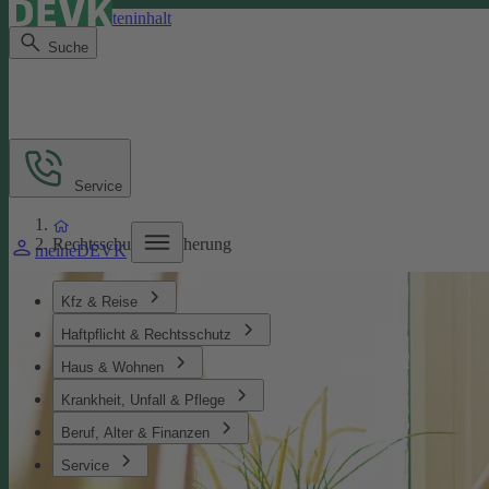
Direkt zum Seiteninhalt
Suche
Service
Rechtsschutzversicherung
meineDEVK
Kfz & Reise
Haftpflicht & Rechtsschutz
Haus & Wohnen
Krankheit, Unfall & Pflege
Beruf, Alter & Finanzen
Service