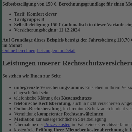
Selbstbeteiligung von 150 €.
Berechnungsgrundlage für einen Mon
Tarif
: Komfort clever
Tarifgruppe
:
B
Selbstbeteiligung
: 150 € (automatisch in dieser Variante ei
Versicherungsbeginn
: 11.12.2024
Auf Grundlage dieses Beispiels beträgt der
Jahresbeitrag 110,70 
im Monat
Online berechnen
Leistungen im Detail
Leistungen unserer Rechtsschutzversicher
So stehen wir Ihnen zur Seite
unbegrenzte Versicherungssumme
: Entstehen in Ihrem Vers
eingeschränkt sein.
telefonische Klärung des
Kostenschutzes
telefonische Rechtsberatung
, auch in nicht versicherten Ange
Online-Rechtsberatung
, im Premium-Schutz auch in nicht ve
Vermittlung
kompetenter Rechtsanwält:innen
Mediation
zur außergerichtlichen Streitbeilegung
Übernahme der
Prozesskosten
im Falle eines Gerichtsverfahren
kostenfreie
Prüfung Ihrer Mietnebenkostenabrechnung
in K