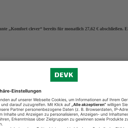
nte „Komfort clever“ bereits für monatlich 27,62 € abschließen. Es 
eitrag von 331,40 €.
f (ohne Verkehr)
n.
d Reiserecht
tständigen Bereich (Premium-Schutz)