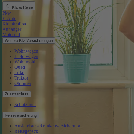
Kfz & Reise
Pkw
E-Auto
Kleinkraftrad
Anhänger
Motorrad
Weitere Kfz-Versicherungen
Wohnwagen
Lieferwagen
Wohnmobil
Quad
Trike
Traktor
Oldtimer
Zusatzschutz
Schutzbrief
Reiseversicherung
Auslandsreisekrankenversicherung
Reisegepäck