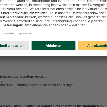
tständig tätiger Single in der Service-Tarif-Variante „Komfort clev
ungsgrundlage für einen Monatsbeitrag von 23,53 €:
€
.
icherung im Straßenverkehr
ug
 Ihre Familienmitglieder zugelassenen Fahrzeugen
vice-Tarif-Variante „Komfort clever“ bereits für monatlich 9,23 €