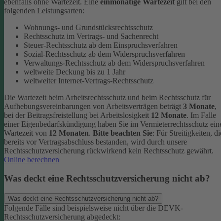
ebenfalls ohne Wartezeit.
Eine
einmonatige Wartezeit
gilt bei den
folgenden Leistungsarten:
Wohnungs- und Grundstücksrechtsschutz
Rechtsschutz im Vertrags- und Sachenrecht
Steuer-Rechtsschutz ab dem Einspruchsverfahren
Sozial-Rechtsschutz ab dem Widerspruchsverfahren
Verwaltungs-Rechtsschutz ab dem Widerspruchsverfahren
weltweite Deckung bis zu 1 Jahr
weltweiter Internet-Vertrags-Rechtsschutz
Die Wartezeit beim Arbeitsrechtsschutz und beim Rechtsschutz für
Aufhebungsvereinbarungen von Arbeitsverträgen beträgt
3 Monate
,
bei der Beitragsfreistellung bei Arbeitslosigkeit
12 Monate
. Im Falle
einer Eigenbedarfskündigung haben Sie im Vermieterrechtsschutz ein
Wartezeit von
12 Monaten
.
Bitte beachten Sie
: Für Streitigkeiten, di
bereits vor Vertragsabschluss bestanden, wird durch unsere
Rechtsschutzversicherung rückwirkend kein Rechtsschutz gewährt.
Online berechnen
Was deckt eine Rechtsschutzversicherung nicht ab?
Was deckt eine Rechtsschutzversicherung nicht ab?
Folgende Fälle sind beispielsweise nicht über die DEVK-
Rechtsschutzversicherung abgedeckt: