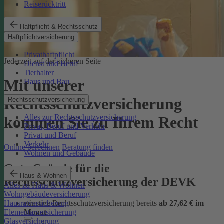
Reiserücktritt
Haftpflicht & Rechtsschutz
Haftpflichtversicherung
Privathaftpflicht
Jederzeit auf der sicheren Seite
Dienst und Beruf
Tierhalter
Mit unserer
Haus und Bau
Rechtsschutzversicherung
Rechtsschutzversicherung
Alles zur Rechtsschutzversicherung
kommen Sie zu Ihrem Recht
Privat, Beruf und Verkehr
Privat und Beruf
Verkehr
Online berechnen
Beratung finden
Wohnen und Gebäude
Gute Gründe für die
Haus & Wohnen
Rechtsschutzversicherung der DEVK
Alles zu Haus & Wohnen
Wohngebäudeversicherung
günstige Rechtsschutzversicherung bereits
ab 27,62 € im
Hausratversicherung
Monat
Elementarversicherung
Glasversicherung