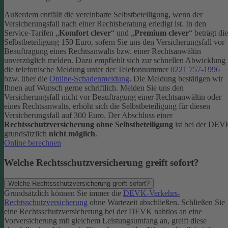
Außerdem entfällt die vereinbarte Selbstbeteiligung, wenn der
Versicherungsfall nach einer Rechtsberatung erledigt ist.
In den
Service-Tarifen „
Komfort clever
“ und „
Premium clever
“ beträgt die
Selbstbeteiligung 150 Euro, sofern Sie uns den Versicherungsfall vor
Beauftragung eines Rechtsanwalts bzw. einer Rechtsanwältin
unverzüglich melden. Dazu empfiehlt sich zur schnellen Abwicklung
die telefonische Meldung unter der Telefonnummer
0221 757-1996
bzw. über die
Online-Schadenmeldung
. Die Meldung bestätigen wir
Ihnen auf Wunsch gerne schriftlich.
Melden Sie uns den
Versicherungsfall nicht vor Beauftragung einer Rechtsanwältin oder
eines Rechtsanwalts, erhöht sich die Selbstbeteiligung für diesen
Versicherungsfall auf 300 Euro.
Der Abschluss einer
Rechtsschutzversicherung ohne Selbstbeteiligung
ist bei der DE
grundsätzlich
nicht möglich
.
Online berechnen
Welche Rechtsschutzversicherung greift sofort?
Welche Rechtsschutzversicherung greift sofort?
Grundsätzlich können Sie immer die
DEVK-Verkehrs-
Rechtsschutzversicherung
ohne Wartezeit abschließen. Schließen Sie
eine Rechtsschutzversicherung bei der DEVK nahtlos an eine
Vorversicherung mit gleichem Leistungsumfang an, greift diese