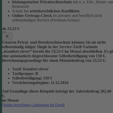
leistungsstarker Privatrechtsschutz
mit u. a. Erb-, Steuer- un
Reiserecht
Schutz bei
arbeitsrechtlichen Konflikten
Online-Vertrags-Check
im privaten und beruflich nicht
selbstständigen Bereich (Premium-Schutz)
ab 23,53 €
Unseren Privat- und Berufsrechtsschutz können Sie als nicht
selbstständig tätiger Single in der Service-Tarif-Variante
„Komfort clever“ bereits für 23,53 € im Monat abschließen. Es gi
eine automatisch eingeschlossene Selbstbeteiligung von 150 €.
Berechnungsgrundlage für einen Monatsbeitrag von 23,53 €:
Tarif
: Komfort clever
Tarifgruppe
:
B
Selbstbeteiligung
: 150 €
Versicherungsbeginn
: 11.12.2024
Auf Grundlage dieses Beispiels beträgt der
Jahresbeitrag 282,40
€
.
im Monat
Online berechnen
Leistungen im Detail