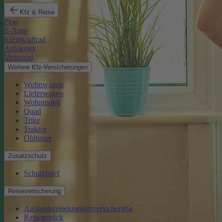
Kfz & Reise
Pkw
E-Auto
Kleinkraftrad
Anhänger
Motorrad
Weitere Kfz-Versicherungen
Wohnwagen
Lieferwagen
Wohnmobil
Quad
Trike
Traktor
Oldtimer
Zusatzschutz
Schutzbrief
Reiseversicherung
Auslandsreisekrankenversicherung
Reisegepäck