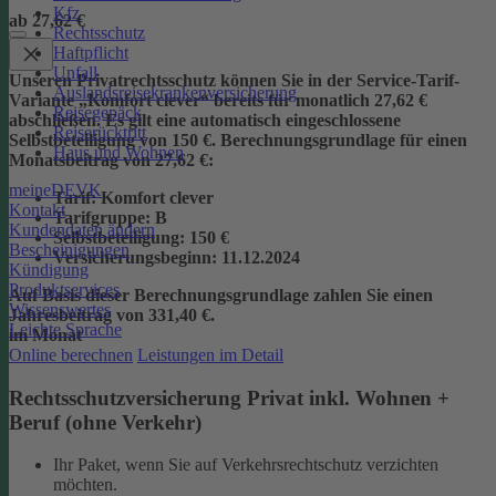
Kfz
ab 27,62 €
Rechtsschutz
Haftpflicht
Unfall
Unseren Privatrechtsschutz können Sie in der Service-Tarif-
Auslandsreisekrankenversicherung
Variante „Komfort clever“ bereits für monatlich 27,62 €
Reisegepäck
abschließen. Es gilt eine automatisch eingeschlossene
Reiserücktritt
Selbstbeteiligung von 150 €.
Berechnungsgrundlage für einen
Haus und Wohnen
Monatsbeitrag von 27,62 €:
meineDEVK
Tarif
: Komfort clever
Kontakt
Tarifgruppe
:
B
Kundendaten ändern
Selbstbeteiligung
: 150 €
Bescheinigungen
Versicherungsbeginn
: 11.12.2024
Kündigung
Produktservices
Auf Basis dieser Berechnungsgrundlage zahlen Sie einen
Wissenswertes
Jahresbeitrag von 331,40 €.
Leichte Sprache
im Monat
Online berechnen
Leistungen im Detail
Rechtsschutzversicherung Privat inkl. Wohnen +
Beruf (ohne Verkehr)
Ihr Paket, wenn Sie auf Verkehrsrechtschutz verzichten
möchten.