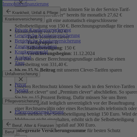
Immobilienfinanzierung
Unseren Privatrechtsschutz können Sie in der Service-Tarif-
Krankheit, Unfall & Pflege
Variante „Komfort clever“ bereits für monatlich 27,62 €
Krankenversicherung
abschließen. Es gilt eine automatisch eingeschlossene
Selbstbeteiligung von 150 €.
Berechnungsgrundlage für einen
Private Krankenversicherung
Monatsbeitrag von 27,62 €:
Gesetzliche Krankenversicherung
Tarif
: Komfort clever
Betriebliche Krankenversicherung
Tarifgruppe
:
B
Zusatzversicherungen
Selbstbeteiligung
: 150 €
Krankentagegeld
Versicherungsbeginn
: 11.12.2024
Ausland
Auf Basis dieser Berechnungsgrundlage zahlen Sie einen
Tiere
Jahresbeitrag von 331,40 €.
bis zu 15 % Beitrag
mit unseren Clever-Tarifen sparen
Unfallversicherung
Privat
Unseren Rechtsschutz können Sie auch in den Service-Tarifen
Kinder
„Komfort clever“ und „Premium clever“ abschließen. So spare
Sie bis zu 15 Prozent Beitrag. Dafür müssen Sie uns Ihren
Pflegeversicherung
Versicherungsfall lediglich unverzüglich vor der Beauftragung
einer Rechtsanwältin oder eines Rechtsanwalts telefonisch oder
Pflegezusatzversicherung
online melden. Die Selbstbeteiligung beträgt 150 Euro. Wird de
Meldeweg nicht eingehalten, erhöht sich die Selbstbeteiligung
für diesen Versicherungsfall auf 300 Euro.
Beruf, Alter & Finanzen
unbegrenzte Versicherungssumme
für besten Schutz
Beruf