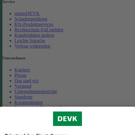
Service
meineDEVK
Schadenmeldung
Kfz-Produktservices
Rechtsschutz-Fall melden
Kundendaten ändern
Leichte Sprache
Vertrag widerrufen
Unternehmen
Karriere
Presse
Das sind wir
Vorstand
Unternehmensberichte
Standorte
Kooperationen
Partnerschaft Deutsche Bahn
Nachhaltigkeit