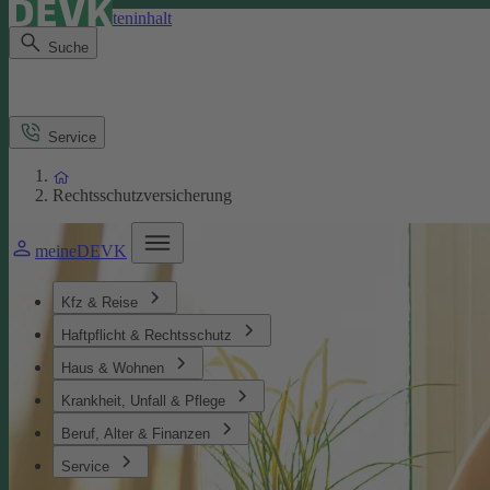
Direkt zum Seiteninhalt
Suche
Service
Rechtsschutzversicherung
meineDEVK
Kfz & Reise
Haftpflicht & Rechtsschutz
Haus & Wohnen
Krankheit, Unfall & Pflege
Beruf, Alter & Finanzen
Service