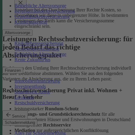
Betriebliche Altersvorsorge
Entstehen bei der Durchsetzung Ihrer Rechte Kosten, so
Berufsunfähigkeitsversicherung
übernehmen wir diese in unbegrenzter Höhe. In bestimmten
Grundfähigkeitsversicherung
Leistungen des Tarifs kann die Versicherungssumme
Krankentagegeld
eingeschränkt sein.
Altersvorsorge
Leistungen Rechtsschutzversicherung: für
Risikolebensversicherung
jeden Bedarf das richtige
Sterbegeldversicherung
Absicherungspaket
Betriebliche Altersvorsorge
Rente ZukunftPlus
Sie können den Umfang Ihrer Rechtsschutzversicherung individuell
Finanzen
auf Ihre Bedürfnisse abstimmen. Wählen Sie aus den folgenden
Varianten die Absicherung aus, die zu Ihrem Leben passt:
Immobilienfinanzierung
Investmentfonds
Rechtsschutzversicherung Privat inkl. Wohnen +
SmartInvest Junior
Beruf + Verkehr
Girokonto
Restschuldversicherung
leistungsstarker
Rundum-Schutz
Wohnungs- und Grundstücksrechtsschutz
für alle
Service
selbstbewohnten Häuser und Erstwohnungen in Deutschland
Schadenmeldung
umfangreicher
Rechtsservice
Mediation
zur außergerichtlichen Konfliktlösung
Alles zur Schadenmeldung