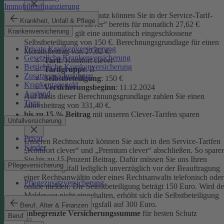
Immobilienfinanzierung
Unseren Privatrechtsschutz können Sie in der Service-Tarif-
Krankheit, Unfall & Pflege
Variante „Komfort clever“ bereits für monatlich 27,62 €
Krankenversicherung
abschließen. Es gilt eine automatisch eingeschlossene
Selbstbeteiligung von 150 €.
Berechnungsgrundlage für einen
Private Krankenversicherung
Monatsbeitrag von 27,62 €:
Gesetzliche Krankenversicherung
Tarif
: Komfort clever
Betriebliche Krankenversicherung
Tarifgruppe
:
B
Zusatzversicherungen
Selbstbeteiligung
: 150 €
Krankentagegeld
Versicherungsbeginn
: 11.12.2024
Ausland
Auf Basis dieser Berechnungsgrundlage zahlen Sie einen
Tiere
Jahresbeitrag von 331,40 €.
bis zu 15 % Beitrag
mit unseren Clever-Tarifen sparen
Unfallversicherung
Privat
Unseren Rechtsschutz können Sie auch in den Service-Tarifen
Kinder
„Komfort clever“ und „Premium clever“ abschließen. So spare
Sie bis zu 15 Prozent Beitrag. Dafür müssen Sie uns Ihren
Pflegeversicherung
Versicherungsfall lediglich unverzüglich vor der Beauftragung
einer Rechtsanwältin oder eines Rechtsanwalts telefonisch oder
Pflegezusatzversicherung
online melden. Die Selbstbeteiligung beträgt 150 Euro. Wird de
Meldeweg nicht eingehalten, erhöht sich die Selbstbeteiligung
für diesen Versicherungsfall auf 300 Euro.
Beruf, Alter & Finanzen
unbegrenzte Versicherungssumme
für besten Schutz
Beruf