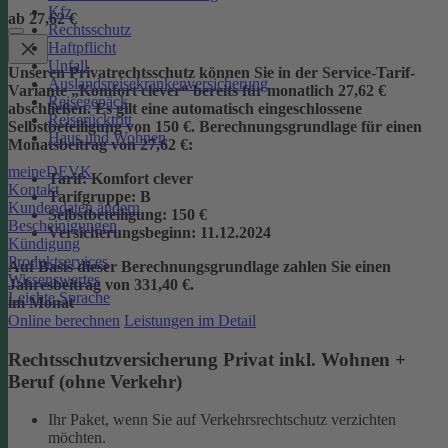
Kfz
ab 27,62 €
Rechtsschutz
Haftpflicht
Unfall
Unseren Privatrechtsschutz können Sie in der Service-Tarif-
Auslandsreisekrankenversicherung
Variante „Komfort clever“ bereits für monatlich 27,62 €
Reisegepäck
abschließen. Es gilt eine automatisch eingeschlossene
Reiserücktritt
Selbstbeteiligung von 150 €.
Berechnungsgrundlage für einen
Haus und Wohnen
Monatsbeitrag von 27,62 €:
meineDEVK
Tarif
: Komfort clever
Kontakt
Tarifgruppe
:
B
Kundendaten ändern
Selbstbeteiligung
: 150 €
Bescheinigungen
Versicherungsbeginn
: 11.12.2024
Kündigung
Produktservices
Auf Basis dieser Berechnungsgrundlage zahlen Sie einen
Wissenswertes
Jahresbeitrag von 331,40 €.
Leichte Sprache
im Monat
Online berechnen
Leistungen im Detail
Rechtsschutzversicherung Privat inkl. Wohnen +
Beruf (ohne Verkehr)
Ihr Paket, wenn Sie auf Verkehrsrechtschutz verzichten
möchten.