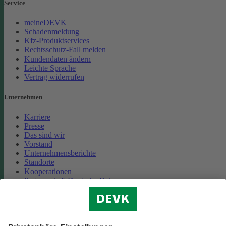
Service
meineDEVK
Schadenmeldung
Kfz-Produktservices
Rechtsschutz-Fall melden
Kundendaten ändern
Leichte Sprache
Vertrag widerrufen
Unternehmen
Karriere
Presse
Das sind wir
Vorstand
Unternehmensberichte
Standorte
Kooperationen
Partnerschaft Deutsche Bahn
Nachhaltigkeit