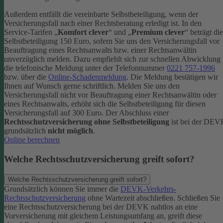
Außerdem entfällt die vereinbarte Selbstbeteiligung, wenn der
Versicherungsfall nach einer Rechtsberatung erledigt ist.
In den
Service-Tarifen „
Komfort clever
“ und „
Premium clever
“ beträgt die
Selbstbeteiligung 150 Euro, sofern Sie uns den Versicherungsfall vor
Beauftragung eines Rechtsanwalts bzw. einer Rechtsanwältin
unverzüglich melden. Dazu empfiehlt sich zur schnellen Abwicklung
die telefonische Meldung unter der Telefonnummer
0221 757-1996
bzw. über die
Online-Schadenmeldung
. Die Meldung bestätigen wir
Ihnen auf Wunsch gerne schriftlich.
Melden Sie uns den
Versicherungsfall nicht vor Beauftragung einer Rechtsanwältin oder
eines Rechtsanwalts, erhöht sich die Selbstbeteiligung für diesen
Versicherungsfall auf 300 Euro.
Der Abschluss einer
Rechtsschutzversicherung ohne Selbstbeteiligung
ist bei der DE
grundsätzlich
nicht möglich
.
Online berechnen
Welche Rechtsschutzversicherung greift sofort?
Welche Rechtsschutzversicherung greift sofort?
Grundsätzlich können Sie immer die
DEVK-Verkehrs-
Rechtsschutzversicherung
ohne Wartezeit abschließen. Schließen Sie
eine Rechtsschutzversicherung bei der DEVK nahtlos an eine
Vorversicherung mit gleichem Leistungsumfang an, greift diese