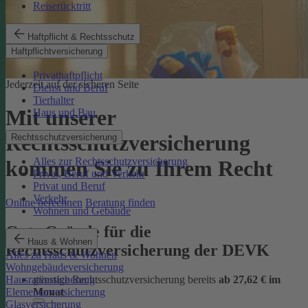
Reiserücktritt
Haftpflicht & Rechtsschutz
Haftpflichtversicherung
Privathaftpflicht
Jederzeit auf der sicheren Seite
Dienst und Beruf
Tierhalter
Mit unserer
Haus und Bau
Rechtsschutzversicherung
Rechtsschutzversicherung
Alles zur Rechtsschutzversicherung
kommen Sie zu Ihrem Recht
Privat, Beruf und Verkehr
Privat und Beruf
Verkehr
Online berechnen
Beratung finden
Wohnen und Gebäude
Gute Gründe für die
Haus & Wohnen
Rechtsschutzversicherung der DEVK
Alles zu Haus & Wohnen
Wohngebäudeversicherung
günstige Rechtsschutzversicherung bereits
ab 27,62 € im
Hausratversicherung
Monat
Elementarversicherung
Glasversicherung