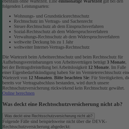
ebenfalls ohne Wartezeit.
Eine
einmonatige Wartezeit
gilt bei den
folgenden Leistungsarten:
Wohnungs- und Grundstücksrechtsschutz
Rechtsschutz im Vertrags- und Sachenrecht
Steuer-Rechtsschutz ab dem Einspruchsverfahren
Sozial-Rechtsschutz ab dem Widerspruchsverfahren
Verwaltungs-Rechtsschutz ab dem Widerspruchsverfahren
weltweite Deckung bis zu 1 Jahr
weltweiter Internet-Vertrags-Rechtsschutz
Die Wartezeit beim Arbeitsrechtsschutz und beim Rechtsschutz für
Aufhebungsvereinbarungen von Arbeitsverträgen beträgt
3 Monate
,
bei der Beitragsfreistellung bei Arbeitslosigkeit
12 Monate
. Im Falle
einer Eigenbedarfskündigung haben Sie im Vermieterrechtsschutz ein
Wartezeit von
12 Monaten
.
Bitte beachten Sie
: Für Streitigkeiten, di
bereits vor Vertragsabschluss bestanden, wird durch unsere
Rechtsschutzversicherung rückwirkend kein Rechtsschutz gewährt.
Online berechnen
Was deckt eine Rechtsschutzversicherung nicht ab?
Was deckt eine Rechtsschutzversicherung nicht ab?
Folgende Fälle sind beispielsweise nicht über die DEVK-
Rechtsschutzversicherung abgedeckt: