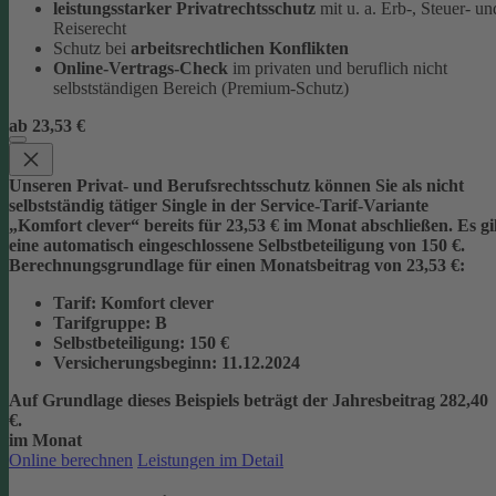
leistungsstarker Privatrechtsschutz
mit u. a. Erb-, Steuer- un
Reiserecht
Schutz bei
arbeitsrechtlichen Konflikten
Online-Vertrags-Check
im privaten und beruflich nicht
selbstständigen Bereich (Premium-Schutz)
ab 23,53 €
Unseren Privat- und Berufsrechtsschutz können Sie als nicht
selbstständig tätiger Single in der Service-Tarif-Variante
„Komfort clever“ bereits für 23,53 € im Monat abschließen. Es gi
eine automatisch eingeschlossene Selbstbeteiligung von 150 €.
Berechnungsgrundlage für einen Monatsbeitrag von 23,53 €:
Tarif
: Komfort clever
Tarifgruppe
:
B
Selbstbeteiligung
: 150 €
Versicherungsbeginn
: 11.12.2024
Auf Grundlage dieses Beispiels beträgt der
Jahresbeitrag 282,40
€
.
im Monat
Online berechnen
Leistungen im Detail