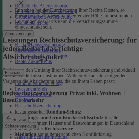
Betriebliche Altersvorsorge
Entstehen bei der Durchsetzung Ihrer Rechte Kosten, so
Berufsunfähigkeitsversicherung
übernehmen wir diese in unbegrenzter Höhe. In bestimmten
Grundfähigkeitsversicherung
Leistungen des Tarifs kann die Versicherungssumme
Krankentagegeld
eingeschränkt sein.
Altersvorsorge
Leistungen Rechtsschutzversicherung: für
Risikolebensversicherung
jeden Bedarf das richtige
Sterbegeldversicherung
Absicherungspaket
Betriebliche Altersvorsorge
Rente ZukunftPlus
Sie können den Umfang Ihrer Rechtsschutzversicherung individuell
Finanzen
auf Ihre Bedürfnisse abstimmen. Wählen Sie aus den folgenden
Varianten die Absicherung aus, die zu Ihrem Leben passt:
Immobilienfinanzierung
Investmentfonds
Rechtsschutzversicherung Privat inkl. Wohnen +
SmartInvest Junior
Beruf + Verkehr
Girokonto
Restschuldversicherung
leistungsstarker
Rundum-Schutz
Wohnungs- und Grundstücksrechtsschutz
für alle
Service
selbstbewohnten Häuser und Erstwohnungen in Deutschland
Schadenmeldung
umfangreicher
Rechtsservice
Mediation
zur außergerichtlichen Konfliktlösung
Alles zur Schadenmeldung