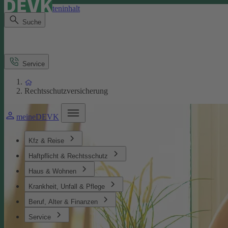
Direkt zum Seiteninhalt
Suche
Service
Rechtsschutzversicherung
meineDEVK
Kfz & Reise
Haftpflicht & Rechtsschutz
Haus & Wohnen
Krankheit, Unfall & Pflege
Beruf, Alter & Finanzen
Service