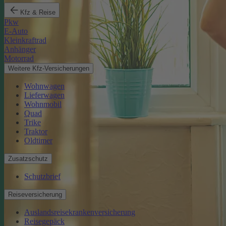
Kfz & Reise
Pkw
E-Auto
Kleinkraftrad
Anhänger
Motorrad
Weitere Kfz-Versicherungen
Wohnwagen
Lieferwagen
Wohnmobil
Quad
Trike
Traktor
Oldtimer
Zusatzschutz
Schutzbrief
Reiseversicherung
Auslandsreisekrankenversicherung
Reisegepäck