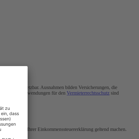
 der Steuer absetzbar. Ausnahmen bilden Versicherungen, die
zen.
Auch Aufwendungen für den
Vermieterrechtsschutz
sind
rd.
en in Anlage N Ihrer Einkommenssteuererklärung geltend machen.