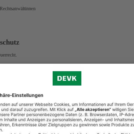
 Rechtsanwältinnen
sschutz
uerrecht.
 handelt, sind die Beiträge prinzipiell nicht als Vorsorgeaufwand von
echtsschutz
mitversichert haben, können Sie die Beiträge anteilig abset
ur Erzielung von Einkünften aus Vermietung und Verpachtung genutzt wi
Steuererklärung ein?
 Ihre Vermieter-Rechtsschutzversicherung können Sie als Werbungskost