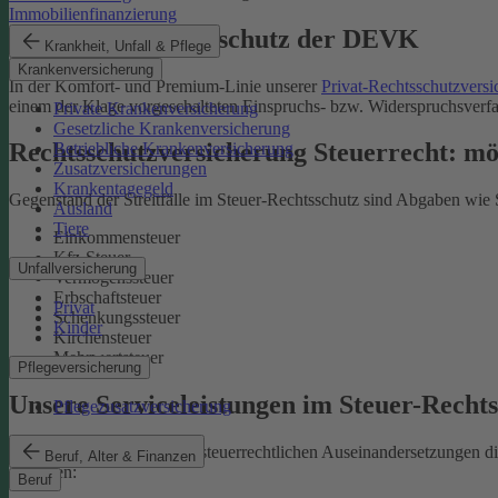
Immobilienfinanzierung
Der Steuer-Rechtsschutz der DEVK
Krankheit, Unfall & Pflege
Krankenversicherung
In der Komfort- und Premium-Linie unserer
Privat-Rechtsschutzvers
einem der Klage vorgeschalteten Einspruchs- bzw. Widerspruchsverfa
Private Krankenversicherung
Gesetzliche Krankenversicherung
Rechtsschutzversicherung Steuerrecht: ­mög­
Betriebliche Krankenversicherung
Zusatzversicherungen
Krankentagegeld
Gegenstand der Streitfälle im Steuer-Rechtsschutz sind Abgaben wie 
Ausland
Tiere
Einkommensteuer
Kfz-Steuer
Unfallversicherung
Vermögenssteuer
Erbschaftsteuer
Privat
Schenkungssteuer
Kinder
Kirchensteuer
Mehrwertsteuer
Pflegeversicherung
Unsere Serviceleistungen im Steuer-Recht
Pflegezusatzversicherung
Die DEVK übernimmt bei steuerrechtlichen Auseinandersetzungen die
Beruf, Alter & Finanzen
enthalten:
Beruf