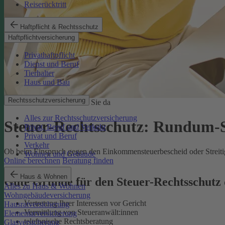
Reiserücktritt
Haftpflicht & Rechtsschutz
Haftpflichtversicherung
Privathaftpflicht
Dienst und Beruf
Tierhalter
Haus und Bau
Rechtsschutzversicherung
Im Steuerrecht sind wir für Sie da
Alles zur Rechtsschutzversicherung
Steuer-Rechtsschutz: Rundum-Sc
Privat, Beruf und Verkehr
Privat und Beruf
Verkehr
Ob beim Einspruch gegen den Einkommensteuerbescheid oder Streitigk
Wohnen und Gebäude
Online berechnen
Beratung finden
Haus & Wohnen
Gute Gründe für den Steuer-Rechtsschut
Alles zu Haus & Wohnen
Wohngebäudeversicherung
Vertretung Ihrer Interessen vor Gericht
Hausratversicherung
Vermittlung von Steueranwält:innen
Elementarversicherung
telefonische Rechtsberatung
Glasversicherung