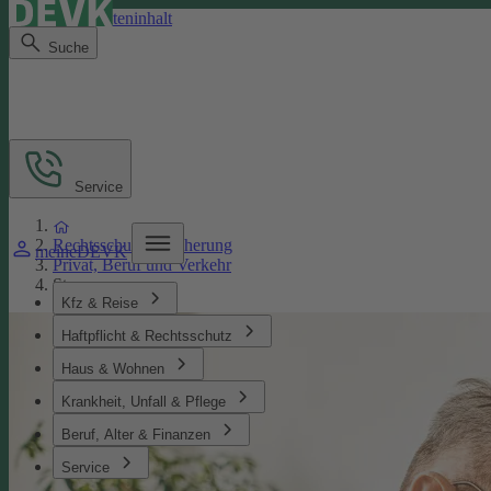
Direkt zum Seiteninhalt
Suche
Service
Rechtsschutzversicherung
meineDEVK
Privat, Beruf und Verkehr
Steuer
Kfz & Reise
Haftpflicht & Rechtsschutz
Haus & Wohnen
Krankheit, Unfall & Pflege
Beruf, Alter & Finanzen
Service