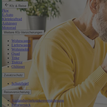
Kfz & Reise
Pkw
E-Auto
Kleinkraftrad
Anhänger
Motorrad
Weitere Kfz-Versicherungen
Wohnwagen
Lieferwagen
Wohnmobil
Quad
Trike
Traktor
Oldtimer
Zusatzschutz
Schutzbrief
Reiseversicherung
Auslandsreisekrankenversicherung
Reisegepäck