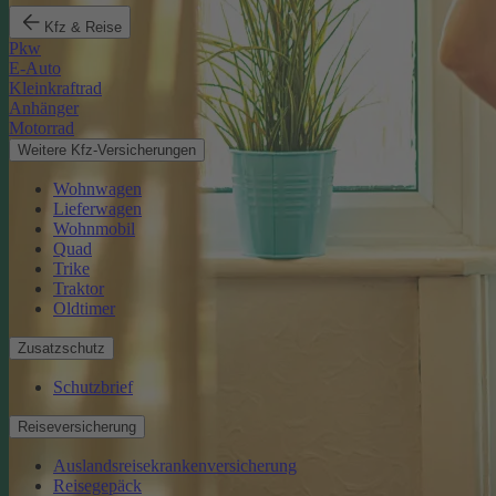
Kfz & Reise
Pkw
E-Auto
Kleinkraftrad
Anhänger
Motorrad
Weitere Kfz-Versicherungen
Wohnwagen
Lieferwagen
Wohnmobil
Quad
Trike
Traktor
Oldtimer
Zusatzschutz
Schutzbrief
Reiseversicherung
Auslandsreisekrankenversicherung
Reisegepäck