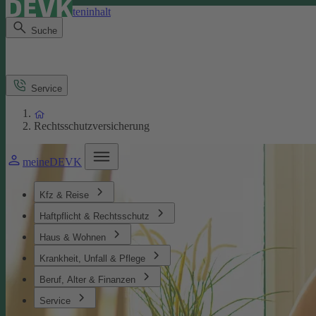
Direkt zum Seiteninhalt
Suche
Service
Rechtsschutzversicherung
meineDEVK
Kfz & Reise
Haftpflicht & Rechtsschutz
Haus & Wohnen
Krankheit, Unfall & Pflege
Beruf, Alter & Finanzen
Service