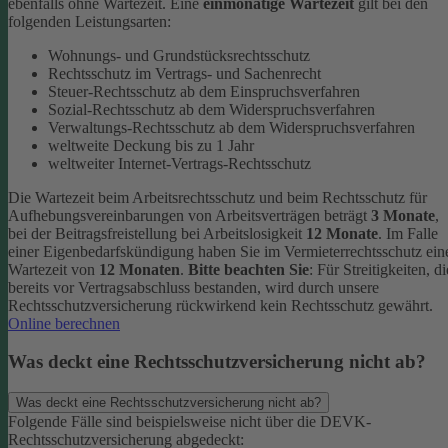
ebenfalls ohne Wartezeit.
Eine
einmonatige Wartezeit
gilt bei den
folgenden Leistungsarten:
Wohnungs- und Grundstücksrechtsschutz
Rechtsschutz im Vertrags- und Sachenrecht
Steuer-Rechtsschutz ab dem Einspruchsverfahren
Sozial-Rechtsschutz ab dem Widerspruchsverfahren
Verwaltungs-Rechtsschutz ab dem Widerspruchsverfahren
weltweite Deckung bis zu 1 Jahr
weltweiter Internet-Vertrags-Rechtsschutz
Die Wartezeit beim Arbeitsrechtsschutz und beim Rechtsschutz für
Aufhebungsvereinbarungen von Arbeitsverträgen beträgt
3 Monate
,
bei der Beitragsfreistellung bei Arbeitslosigkeit
12 Monate
. Im Falle
einer Eigenbedarfskündigung haben Sie im Vermieterrechtsschutz ein
Wartezeit von
12 Monaten
.
Bitte beachten Sie
: Für Streitigkeiten, di
bereits vor Vertragsabschluss bestanden, wird durch unsere
Rechtsschutzversicherung rückwirkend kein Rechtsschutz gewährt.
Online berechnen
Was deckt eine Rechtsschutzversicherung nicht ab?
Was deckt eine Rechtsschutzversicherung nicht ab?
Folgende Fälle sind beispielsweise nicht über die DEVK-
Rechtsschutzversicherung abgedeckt: