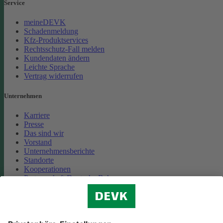
Service
meineDEVK
Schadenmeldung
Kfz-Produktservices
Rechtsschutz-Fall melden
Kundendaten ändern
Leichte Sprache
Vertrag widerrufen
Unternehmen
Karriere
Presse
Das sind wir
Vorstand
Unternehmensberichte
Standorte
Kooperationen
Partnerschaft Deutsche Bahn
Nachhaltigkeit