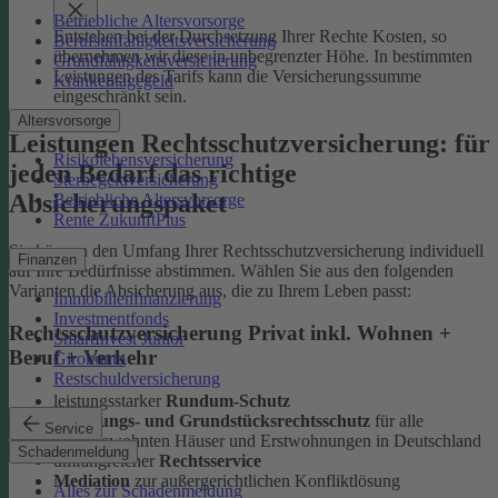
Betriebliche Altersvorsorge
Entstehen bei der Durchsetzung Ihrer Rechte Kosten, so
Berufsunfähigkeitsversicherung
übernehmen wir diese in unbegrenzter Höhe. In bestimmten
Grundfähigkeitsversicherung
Leistungen des Tarifs kann die Versicherungssumme
Krankentagegeld
eingeschränkt sein.
Altersvorsorge
Leistungen Rechtsschutzversicherung: für
Risikolebensversicherung
jeden Bedarf das richtige
Sterbegeldversicherung
Absicherungspaket
Betriebliche Altersvorsorge
Rente ZukunftPlus
Sie können den Umfang Ihrer Rechtsschutzversicherung individuell
Finanzen
auf Ihre Bedürfnisse abstimmen. Wählen Sie aus den folgenden
Varianten die Absicherung aus, die zu Ihrem Leben passt:
Immobilienfinanzierung
Investmentfonds
Rechtsschutzversicherung Privat inkl. Wohnen +
SmartInvest Junior
Beruf + Verkehr
Girokonto
Restschuldversicherung
leistungsstarker
Rundum-Schutz
Wohnungs- und Grundstücksrechtsschutz
für alle
Service
selbstbewohnten Häuser und Erstwohnungen in Deutschland
Schadenmeldung
umfangreicher
Rechtsservice
Mediation
zur außergerichtlichen Konfliktlösung
Alles zur Schadenmeldung