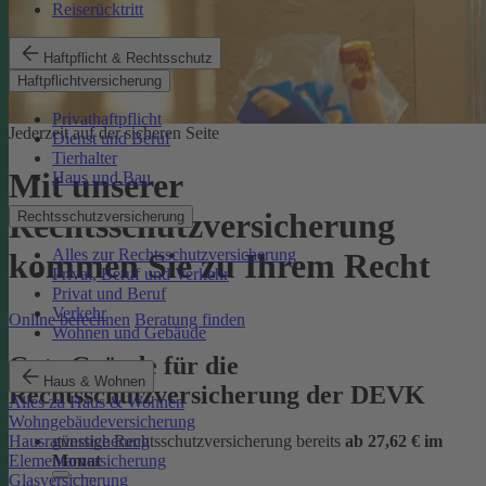
Reiserücktritt
Haftpflicht & Rechtsschutz
Haftpflichtversicherung
Privathaftpflicht
Jederzeit auf der sicheren Seite
Dienst und Beruf
Tierhalter
Mit unserer
Haus und Bau
Rechtsschutzversicherung
Rechtsschutzversicherung
Alles zur Rechtsschutzversicherung
kommen Sie zu Ihrem Recht
Privat, Beruf und Verkehr
Privat und Beruf
Verkehr
Online berechnen
Beratung finden
Wohnen und Gebäude
Gute Gründe für die
Haus & Wohnen
Rechtsschutzversicherung der DEVK
Alles zu Haus & Wohnen
Wohngebäudeversicherung
günstige Rechtsschutzversicherung bereits
ab 27,62 € im
Hausratversicherung
Monat
Elementarversicherung
Glasversicherung