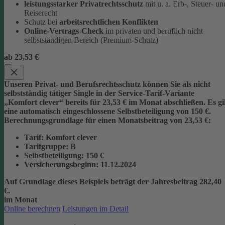
leistungsstarker Privatrechtsschutz
mit u. a. Erb-, Steuer- un
Reiserecht
Schutz bei
arbeitsrechtlichen Konflikten
Online-Vertrags-Check
im privaten und beruflich nicht
selbstständigen Bereich (Premium-Schutz)
ab 23,53 €
Unseren Privat- und Berufsrechtsschutz können Sie als nicht
selbstständig tätiger Single in der Service-Tarif-Variante
„Komfort clever“ bereits für 23,53 € im Monat abschließen. Es gi
eine automatisch eingeschlossene Selbstbeteiligung von 150 €.
Berechnungsgrundlage für einen Monatsbeitrag von 23,53 €:
Tarif
: Komfort clever
Tarifgruppe
:
B
Selbstbeteiligung
: 150 €
Versicherungsbeginn
: 11.12.2024
Auf Grundlage dieses Beispiels beträgt der
Jahresbeitrag 282,40
€
.
im Monat
Online berechnen
Leistungen im Detail