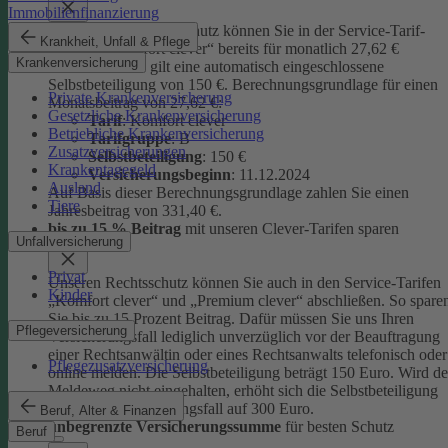
Immobilienfinanzierung
Unseren Privatrechtsschutz können Sie in der Service-Tarif-
Krankheit, Unfall & Pflege
Variante „Komfort clever“ bereits für monatlich 27,62 €
Krankenversicherung
abschließen. Es gilt eine automatisch eingeschlossene
Selbstbeteiligung von 150 €.
Berechnungsgrundlage für einen
Private Krankenversicherung
Monatsbeitrag von 27,62 €:
Gesetzliche Krankenversicherung
Tarif
: Komfort clever
Betriebliche Krankenversicherung
Tarifgruppe
:
B
Zusatzversicherungen
Selbstbeteiligung
: 150 €
Krankentagegeld
Versicherungsbeginn
: 11.12.2024
Ausland
Auf Basis dieser Berechnungsgrundlage zahlen Sie einen
Tiere
Jahresbeitrag von 331,40 €.
bis zu 15 % Beitrag
mit unseren Clever-Tarifen sparen
Unfallversicherung
Privat
Unseren Rechtsschutz können Sie auch in den Service-Tarifen
Kinder
„Komfort clever“ und „Premium clever“ abschließen. So spare
Sie bis zu 15 Prozent Beitrag. Dafür müssen Sie uns Ihren
Pflegeversicherung
Versicherungsfall lediglich unverzüglich vor der Beauftragung
einer Rechtsanwältin oder eines Rechtsanwalts telefonisch oder
Pflegezusatzversicherung
online melden. Die Selbstbeteiligung beträgt 150 Euro. Wird de
Meldeweg nicht eingehalten, erhöht sich die Selbstbeteiligung
für diesen Versicherungsfall auf 300 Euro.
Beruf, Alter & Finanzen
unbegrenzte Versicherungssumme
für besten Schutz
Beruf