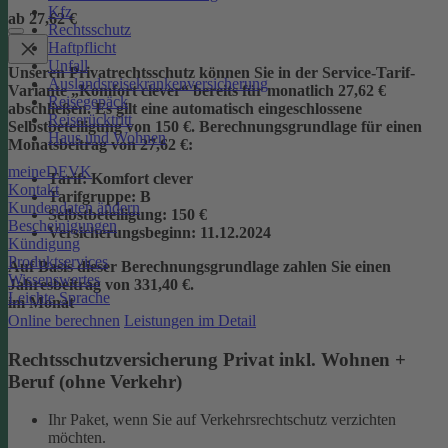
Kfz
ab 27,62 €
Rechtsschutz
Haftpflicht
Unfall
Unseren Privatrechtsschutz können Sie in der Service-Tarif-
Auslandsreisekrankenversicherung
Variante „Komfort clever“ bereits für monatlich 27,62 €
Reisegepäck
abschließen. Es gilt eine automatisch eingeschlossene
Reiserücktritt
Selbstbeteiligung von 150 €.
Berechnungsgrundlage für einen
Haus und Wohnen
Monatsbeitrag von 27,62 €:
meineDEVK
Tarif
: Komfort clever
Kontakt
Tarifgruppe
:
B
Kundendaten ändern
Selbstbeteiligung
: 150 €
Bescheinigungen
Versicherungsbeginn
: 11.12.2024
Kündigung
Produktservices
Auf Basis dieser Berechnungsgrundlage zahlen Sie einen
Wissenswertes
Jahresbeitrag von 331,40 €.
Leichte Sprache
im Monat
Online berechnen
Leistungen im Detail
Rechtsschutzversicherung Privat inkl. Wohnen +
Beruf (ohne Verkehr)
Ihr Paket, wenn Sie auf Verkehrsrechtschutz verzichten
möchten.