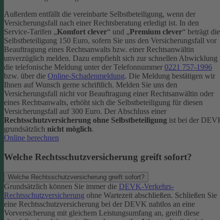
Außerdem entfällt die vereinbarte Selbstbeteiligung, wenn der
Versicherungsfall nach einer Rechtsberatung erledigt ist.
In den
Service-Tarifen „
Komfort clever
“ und „
Premium clever
“ beträgt die
Selbstbeteiligung 150 Euro, sofern Sie uns den Versicherungsfall vor
Beauftragung eines Rechtsanwalts bzw. einer Rechtsanwältin
unverzüglich melden. Dazu empfiehlt sich zur schnellen Abwicklung
die telefonische Meldung unter der Telefonnummer
0221 757-1996
bzw. über die
Online-Schadenmeldung
. Die Meldung bestätigen wir
Ihnen auf Wunsch gerne schriftlich.
Melden Sie uns den
Versicherungsfall nicht vor Beauftragung einer Rechtsanwältin oder
eines Rechtsanwalts, erhöht sich die Selbstbeteiligung für diesen
Versicherungsfall auf 300 Euro.
Der Abschluss einer
Rechtsschutzversicherung ohne Selbstbeteiligung
ist bei der DE
grundsätzlich
nicht möglich
.
Online berechnen
Welche Rechtsschutzversicherung greift sofort?
Welche Rechtsschutzversicherung greift sofort?
Grundsätzlich können Sie immer die
DEVK-Verkehrs-
Rechtsschutzversicherung
ohne Wartezeit abschließen. Schließen Sie
eine Rechtsschutzversicherung bei der DEVK nahtlos an eine
Vorversicherung mit gleichem Leistungsumfang an, greift diese