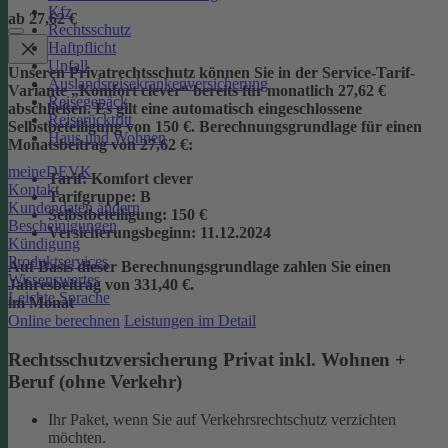
Kfz
ab 27,62 €
Rechtsschutz
Haftpflicht
Unfall
Unseren Privatrechtsschutz können Sie in der Service-Tarif-
Auslandsreisekrankenversicherung
Variante „Komfort clever“ bereits für monatlich 27,62 €
Reisegepäck
abschließen. Es gilt eine automatisch eingeschlossene
Reiserücktritt
Selbstbeteiligung von 150 €.
Berechnungsgrundlage für einen
Haus und Wohnen
Monatsbeitrag von 27,62 €:
meineDEVK
Tarif
: Komfort clever
Kontakt
Tarifgruppe
:
B
Kundendaten ändern
Selbstbeteiligung
: 150 €
Bescheinigungen
Versicherungsbeginn
: 11.12.2024
Kündigung
Produktservices
Auf Basis dieser Berechnungsgrundlage zahlen Sie einen
Wissenswertes
Jahresbeitrag von 331,40 €.
Leichte Sprache
im Monat
Online berechnen
Leistungen im Detail
Rechtsschutzversicherung Privat inkl. Wohnen +
Beruf (ohne Verkehr)
Ihr Paket, wenn Sie auf Verkehrsrechtschutz verzichten
möchten.