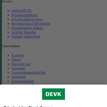
Service
meineDEVK
Schadenmeldung
Kfz-Produktservices
Rechtsschutz-Fall melden
Kundendaten ändern
Leichte Sprache
Vertrag widerrufen
Unternehmen
Karriere
Presse
Das sind wir
Vorstand
Unternehmensberichte
Standorte
Kooperationen
Partnerschaft Deutsche Bahn
Nachhaltigkeit