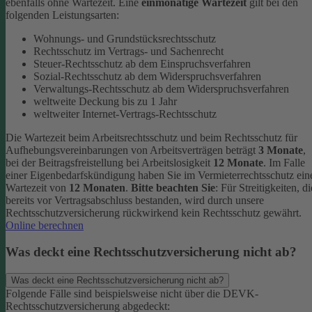
ebenfalls ohne Wartezeit.
Eine
einmonatige Wartezeit
gilt bei den
folgenden Leistungsarten:
Wohnungs- und Grundstücksrechtsschutz
Rechtsschutz im Vertrags- und Sachenrecht
Steuer-Rechtsschutz ab dem Einspruchsverfahren
Sozial-Rechtsschutz ab dem Widerspruchsverfahren
Verwaltungs-Rechtsschutz ab dem Widerspruchsverfahren
weltweite Deckung bis zu 1 Jahr
weltweiter Internet-Vertrags-Rechtsschutz
Die Wartezeit beim Arbeitsrechtsschutz und beim Rechtsschutz für
Aufhebungsvereinbarungen von Arbeitsverträgen beträgt
3 Monate
,
bei der Beitragsfreistellung bei Arbeitslosigkeit
12 Monate
. Im Falle
einer Eigenbedarfskündigung haben Sie im Vermieterrechtsschutz ein
Wartezeit von
12 Monaten
.
Bitte beachten Sie
: Für Streitigkeiten, di
bereits vor Vertragsabschluss bestanden, wird durch unsere
Rechtsschutzversicherung rückwirkend kein Rechtsschutz gewährt.
Online berechnen
Was deckt eine Rechtsschutzversicherung nicht ab?
Was deckt eine Rechtsschutzversicherung nicht ab?
Folgende Fälle sind beispielsweise nicht über die DEVK-
Rechtsschutzversicherung abgedeckt: