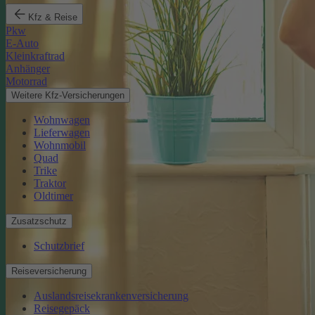
Kfz & Reise
Pkw
E-Auto
Kleinkraftrad
Anhänger
Motorrad
Weitere Kfz-Versicherungen
Wohnwagen
Lieferwagen
Wohnmobil
Quad
Trike
Traktor
Oldtimer
Zusatzschutz
Schutzbrief
Reiseversicherung
Auslandsreisekrankenversicherung
Reisegepäck