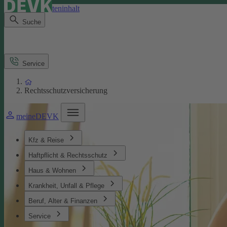
Direkt zum Seiteninhalt
Suche
Service
Rechtsschutzversicherung
meineDEVK
Kfz & Reise
Haftpflicht & Rechtsschutz
Haus & Wohnen
Krankheit, Unfall & Pflege
Beruf, Alter & Finanzen
Service