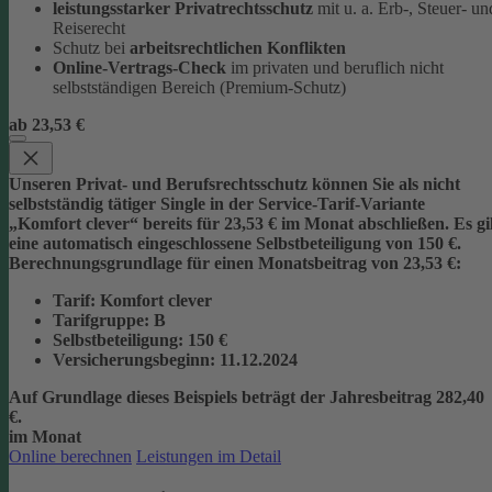
leistungsstarker Privatrechtsschutz
mit u. a. Erb-, Steuer- un
Reiserecht
Schutz bei
arbeitsrechtlichen Konflikten
Online-Vertrags-Check
im privaten und beruflich nicht
selbstständigen Bereich (Premium-Schutz)
ab 23,53 €
Unseren Privat- und Berufsrechtsschutz können Sie als nicht
selbstständig tätiger Single in der Service-Tarif-Variante
„Komfort clever“ bereits für 23,53 € im Monat abschließen. Es gi
eine automatisch eingeschlossene Selbstbeteiligung von 150 €.
Berechnungsgrundlage für einen Monatsbeitrag von 23,53 €:
Tarif
: Komfort clever
Tarifgruppe
:
B
Selbstbeteiligung
: 150 €
Versicherungsbeginn
: 11.12.2024
Auf Grundlage dieses Beispiels beträgt der
Jahresbeitrag 282,40
€
.
im Monat
Online berechnen
Leistungen im Detail