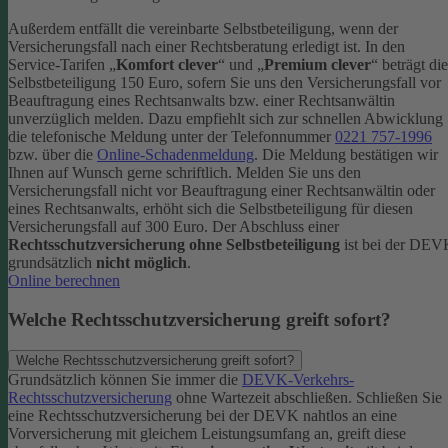
Außerdem entfällt die vereinbarte Selbstbeteiligung, wenn der
Versicherungsfall nach einer Rechtsberatung erledigt ist.
In den
Service-Tarifen „
Komfort clever
“ und „
Premium clever
“ beträgt die
Selbstbeteiligung 150 Euro, sofern Sie uns den Versicherungsfall vor
Beauftragung eines Rechtsanwalts bzw. einer Rechtsanwältin
unverzüglich melden. Dazu empfiehlt sich zur schnellen Abwicklung
die telefonische Meldung unter der Telefonnummer
0221 757-1996
bzw. über die
Online-Schadenmeldung
. Die Meldung bestätigen wir
Ihnen auf Wunsch gerne schriftlich.
Melden Sie uns den
Versicherungsfall nicht vor Beauftragung einer Rechtsanwältin oder
eines Rechtsanwalts, erhöht sich die Selbstbeteiligung für diesen
Versicherungsfall auf 300 Euro.
Der Abschluss einer
Rechtsschutzversicherung ohne Selbstbeteiligung
ist bei der DE
grundsätzlich
nicht möglich
.
Online berechnen
Welche Rechtsschutzversicherung greift sofort?
Welche Rechtsschutzversicherung greift sofort?
Grundsätzlich können Sie immer die
DEVK-Verkehrs-
Rechtsschutzversicherung
ohne Wartezeit abschließen. Schließen Sie
eine Rechtsschutzversicherung bei der DEVK nahtlos an eine
Vorversicherung mit gleichem Leistungsumfang an, greift diese