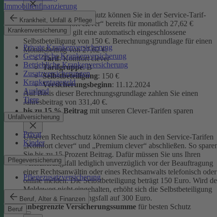
Immobilienfinanzierung
Unseren Privatrechtsschutz können Sie in der Service-Tarif-
Krankheit, Unfall & Pflege
Variante „Komfort clever“ bereits für monatlich 27,62 €
Krankenversicherung
abschließen. Es gilt eine automatisch eingeschlossene
Selbstbeteiligung von 150 €.
Berechnungsgrundlage für einen
Private Krankenversicherung
Monatsbeitrag von 27,62 €:
Gesetzliche Krankenversicherung
Tarif
: Komfort clever
Betriebliche Krankenversicherung
Tarifgruppe
:
B
Zusatzversicherungen
Selbstbeteiligung
: 150 €
Krankentagegeld
Versicherungsbeginn
: 11.12.2024
Ausland
Auf Basis dieser Berechnungsgrundlage zahlen Sie einen
Tiere
Jahresbeitrag von 331,40 €.
bis zu 15 % Beitrag
mit unseren Clever-Tarifen sparen
Unfallversicherung
Privat
Unseren Rechtsschutz können Sie auch in den Service-Tarifen
Kinder
„Komfort clever“ und „Premium clever“ abschließen. So spare
Sie bis zu 15 Prozent Beitrag. Dafür müssen Sie uns Ihren
Pflegeversicherung
Versicherungsfall lediglich unverzüglich vor der Beauftragung
einer Rechtsanwältin oder eines Rechtsanwalts telefonisch oder
Pflegezusatzversicherung
online melden. Die Selbstbeteiligung beträgt 150 Euro. Wird de
Meldeweg nicht eingehalten, erhöht sich die Selbstbeteiligung
für diesen Versicherungsfall auf 300 Euro.
Beruf, Alter & Finanzen
unbegrenzte Versicherungssumme
für besten Schutz
Beruf