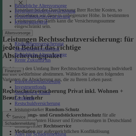
Betriebliche Altersvorsorge
Entstehen bei der Durchsetzung Ihrer Rechte Kosten, so
Berufsunfähigkeitsversicherung
übernehmen wir diese in unbegrenzter Höhe. In bestimmten
Grundfähigkeitsversicherung
Leistungen des Tarifs kann die Versicherungssumme
Krankentagegeld
eingeschränkt sein.
Altersvorsorge
Leistungen Rechtsschutzversicherung: für
Risikolebensversicherung
jeden Bedarf das richtige
Sterbegeldversicherung
Absicherungspaket
Betriebliche Altersvorsorge
Rente ZukunftPlus
Sie können den Umfang Ihrer Rechtsschutzversicherung individuell
Finanzen
auf Ihre Bedürfnisse abstimmen. Wählen Sie aus den folgenden
Varianten die Absicherung aus, die zu Ihrem Leben passt:
Immobilienfinanzierung
Investmentfonds
Rechtsschutzversicherung Privat inkl. Wohnen +
SmartInvest Junior
Beruf + Verkehr
Girokonto
Restschuldversicherung
leistungsstarker
Rundum-Schutz
Wohnungs- und Grundstücksrechtsschutz
für alle
Service
selbstbewohnten Häuser und Erstwohnungen in Deutschland
Schadenmeldung
umfangreicher
Rechtsservice
Mediation
zur außergerichtlichen Konfliktlösung
Alles zur Schadenmeldung