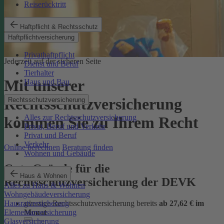
Reiserücktritt
Haftpflicht & Rechtsschutz
Haftpflichtversicherung
Privathaftpflicht
Jederzeit auf der sicheren Seite
Dienst und Beruf
Tierhalter
Mit unserer
Haus und Bau
Rechtsschutzversicherung
Rechtsschutzversicherung
Alles zur Rechtsschutzversicherung
kommen Sie zu Ihrem Recht
Privat, Beruf und Verkehr
Privat und Beruf
Verkehr
Online berechnen
Beratung finden
Wohnen und Gebäude
Gute Gründe für die
Haus & Wohnen
Rechtsschutzversicherung der DEVK
Alles zu Haus & Wohnen
Wohngebäudeversicherung
günstige Rechtsschutzversicherung bereits
ab 27,62 € im
Hausratversicherung
Monat
Elementarversicherung
Glasversicherung