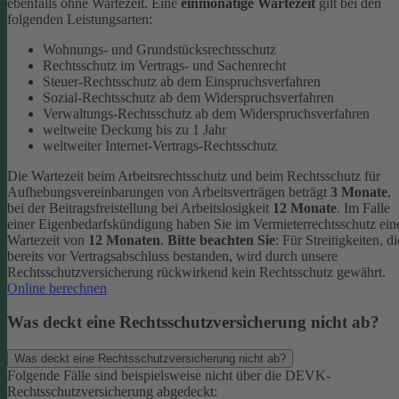
ebenfalls ohne Wartezeit.
Eine
einmonatige Wartezeit
gilt bei den
folgenden Leistungsarten:
Wohnungs- und Grundstücksrechtsschutz
Rechtsschutz im Vertrags- und Sachenrecht
Steuer-Rechtsschutz ab dem Einspruchsverfahren
Sozial-Rechtsschutz ab dem Widerspruchsverfahren
Verwaltungs-Rechtsschutz ab dem Widerspruchsverfahren
weltweite Deckung bis zu 1 Jahr
weltweiter Internet-Vertrags-Rechtsschutz
Die Wartezeit beim Arbeitsrechtsschutz und beim Rechtsschutz für
Aufhebungsvereinbarungen von Arbeitsverträgen beträgt
3 Monate
,
bei der Beitragsfreistellung bei Arbeitslosigkeit
12 Monate
. Im Falle
einer Eigenbedarfskündigung haben Sie im Vermieterrechtsschutz ein
Wartezeit von
12 Monaten
.
Bitte beachten Sie
: Für Streitigkeiten, di
bereits vor Vertragsabschluss bestanden, wird durch unsere
Rechtsschutzversicherung rückwirkend kein Rechtsschutz gewährt.
Online berechnen
Was deckt eine Rechtsschutzversicherung nicht ab?
Was deckt eine Rechtsschutzversicherung nicht ab?
Folgende Fälle sind beispielsweise nicht über die DEVK-
Rechtsschutzversicherung abgedeckt: