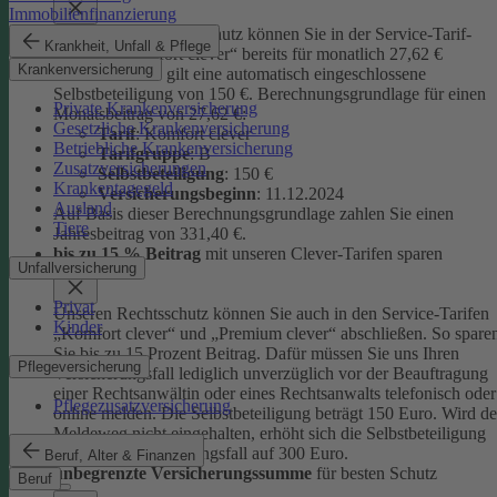
Immobilienfinanzierung
Unseren Privatrechtsschutz können Sie in der Service-Tarif-
Krankheit, Unfall & Pflege
Variante „Komfort clever“ bereits für monatlich 27,62 €
Krankenversicherung
abschließen. Es gilt eine automatisch eingeschlossene
Selbstbeteiligung von 150 €.
Berechnungsgrundlage für einen
Private Krankenversicherung
Monatsbeitrag von 27,62 €:
Gesetzliche Krankenversicherung
Tarif
: Komfort clever
Betriebliche Krankenversicherung
Tarifgruppe
:
B
Zusatzversicherungen
Selbstbeteiligung
: 150 €
Krankentagegeld
Versicherungsbeginn
: 11.12.2024
Ausland
Auf Basis dieser Berechnungsgrundlage zahlen Sie einen
Tiere
Jahresbeitrag von 331,40 €.
bis zu 15 % Beitrag
mit unseren Clever-Tarifen sparen
Unfallversicherung
Privat
Unseren Rechtsschutz können Sie auch in den Service-Tarifen
Kinder
„Komfort clever“ und „Premium clever“ abschließen. So spare
Sie bis zu 15 Prozent Beitrag. Dafür müssen Sie uns Ihren
Pflegeversicherung
Versicherungsfall lediglich unverzüglich vor der Beauftragung
einer Rechtsanwältin oder eines Rechtsanwalts telefonisch oder
Pflegezusatzversicherung
online melden. Die Selbstbeteiligung beträgt 150 Euro. Wird de
Meldeweg nicht eingehalten, erhöht sich die Selbstbeteiligung
für diesen Versicherungsfall auf 300 Euro.
Beruf, Alter & Finanzen
unbegrenzte Versicherungssumme
für besten Schutz
Beruf