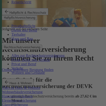
Reiserücktritt
Haftpflicht & Rechtsschutz
Haftpflichtversicherung
Privathaftpflicht
Jederzeit auf der sicheren Seite
Dienst und Beruf
Tierhalter
Mit unserer
Haus und Bau
Rechtsschutzversicherung
Rechtsschutzversicherung
Alles zur Rechtsschutzversicherung
kommen Sie zu Ihrem Recht
Privat, Beruf und Verkehr
Privat und Beruf
Verkehr
Online berechnen
Beratung finden
Wohnen und Gebäude
Gute Gründe für die
Haus & Wohnen
Rechtsschutzversicherung der DEVK
Alles zu Haus & Wohnen
Wohngebäudeversicherung
günstige Rechtsschutzversicherung bereits
ab 27,62 € im
Hausratversicherung
Monat
Elementarversicherung
Glasversicherung