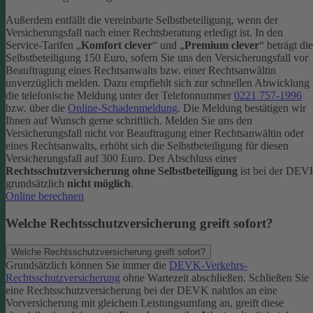
Außerdem entfällt die vereinbarte Selbstbeteiligung, wenn der
Versicherungsfall nach einer Rechtsberatung erledigt ist.
In den
Service-Tarifen „
Komfort clever
“ und „
Premium clever
“ beträgt die
Selbstbeteiligung 150 Euro, sofern Sie uns den Versicherungsfall vor
Beauftragung eines Rechtsanwalts bzw. einer Rechtsanwältin
unverzüglich melden. Dazu empfiehlt sich zur schnellen Abwicklung
die telefonische Meldung unter der Telefonnummer
0221 757-1996
bzw. über die
Online-Schadenmeldung
. Die Meldung bestätigen wir
Ihnen auf Wunsch gerne schriftlich.
Melden Sie uns den
Versicherungsfall nicht vor Beauftragung einer Rechtsanwältin oder
eines Rechtsanwalts, erhöht sich die Selbstbeteiligung für diesen
Versicherungsfall auf 300 Euro.
Der Abschluss einer
Rechtsschutzversicherung ohne Selbstbeteiligung
ist bei der DE
grundsätzlich
nicht möglich
.
Online berechnen
Welche Rechtsschutzversicherung greift sofort?
Welche Rechtsschutzversicherung greift sofort?
Grundsätzlich können Sie immer die
DEVK-Verkehrs-
Rechtsschutzversicherung
ohne Wartezeit abschließen. Schließen Sie
eine Rechtsschutzversicherung bei der DEVK nahtlos an eine
Vorversicherung mit gleichem Leistungsumfang an, greift diese