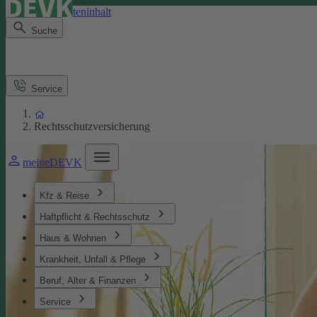
Direkt zum Seiteninhalt
Suche
Service
Rechtsschutzversicherung
meineDEVK
Kfz & Reise
Haftpflicht & Rechtsschutz
Haus & Wohnen
Krankheit, Unfall & Pflege
Beruf, Alter & Finanzen
Service