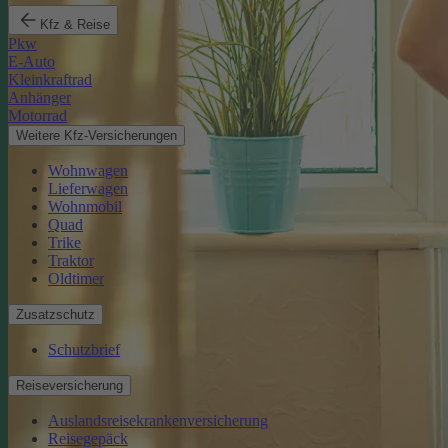
Kfz & Reise
Pkw
E-Auto
Kleinkraftrad
Anhänger
Motorrad
Weitere Kfz-Versicherungen
Wohnwagen
Lieferwagen
Wohnmobil
Quad
Trike
Traktor
Oldtimer
Zusatzschutz
Schutzbrief
Reiseversicherung
Auslandsreisekrankenversicherung
Reisegepäck