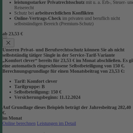
leistungsstarker Privatrechtsschutz
mit u. a. Erb-, Steuer- un
Reiserecht
Schutz bei
arbeitsrechtlichen Konflikten
Online-Vertrags-Check
im privaten und beruflich nicht
selbstständigen Bereich (Premium-Schutz)
ab 23,53 €
Unseren Privat- und Berufsrechtsschutz können Sie als nicht
selbstständig tätiger Single in der Service-Tarif-Variante
„Komfort clever“ bereits für 23,53 € im Monat abschließen. Es gi
eine automatisch eingeschlossene Selbstbeteiligung von 150 €.
Berechnungsgrundlage für einen Monatsbeitrag von 23,53 €:
Tarif
: Komfort clever
Tarifgruppe
:
B
Selbstbeteiligung
: 150 €
Versicherungsbeginn
: 11.12.2024
Auf Grundlage dieses Beispiels beträgt der
Jahresbeitrag 282,40
€
.
im Monat
Online berechnen
Leistungen im Detail