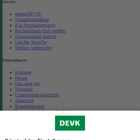
Service
meineDEVK
Schadenmeldung
Kfz-Produktservices
Rechtsschutz-Fall melden
Kundendaten ändern
Leichte Sprache
Vertrag widerrufen
Unternehmen
Karriere
Presse
Das sind wir
Vorstand
Unternehmensberichte
Standorte
Kooperationen
Partnerschaft Deutsche Bahn
Nachhaltigkeit