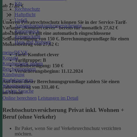
Kfz
ab 27,62 €
Rechtsschutz
Haftpflicht
Unfall
Unseren Privatrechtsschutz können Sie in der Service-Tarif-
Auslandsreisekrankenversicherung
Variante „Komfort clever“ bereits für monatlich 27,62 €
Reisegepäck
abschließen. Es gilt eine automatisch eingeschlossene
Reiserücktritt
Selbstbeteiligung von 150 €.
Berechnungsgrundlage für einen
Haus und Wohnen
Monatsbeitrag von 27,62 €:
meineDEVK
Tarif
: Komfort clever
Kontakt
Tarifgruppe
:
B
Kundendaten ändern
Selbstbeteiligung
: 150 €
Bescheinigungen
Versicherungsbeginn
: 11.12.2024
Kündigung
Produktservices
Auf Basis dieser Berechnungsgrundlage zahlen Sie einen
Wissenswertes
Jahresbeitrag von 331,40 €.
Leichte Sprache
im Monat
Online berechnen
Leistungen im Detail
Rechtsschutzversicherung Privat inkl. Wohnen +
Beruf (ohne Verkehr)
Ihr Paket, wenn Sie auf Verkehrsrechtschutz verzichten
möchten.