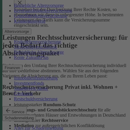
Betriebliche Altersvorsorge
Entstehen bei der Durchsetzung Ihrer Rechte Kosten, so
Berufsunfähigkeitsversicherung
übernehmen wir diese in unbegrenzter Höhe. In bestimmten
Grundfähigkeitsversicherung
Leistungen des Tarifs kann die Versicherungssumme
Krankentagegeld
eingeschränkt sein.
Altersvorsorge
Leistungen Rechtsschutzversicherung: für
Risikolebensversicherung
jeden Bedarf das richtige
Sterbegeldversicherung
Absicherungspaket
Betriebliche Altersvorsorge
Rente ZukunftPlus
Sie können den Umfang Ihrer Rechtsschutzversicherung individuell
Finanzen
auf Ihre Bedürfnisse abstimmen. Wählen Sie aus den folgenden
Varianten die Absicherung aus, die zu Ihrem Leben passt:
Immobilienfinanzierung
Investmentfonds
Rechtsschutzversicherung Privat inkl. Wohnen +
SmartInvest Junior
Beruf + Verkehr
Girokonto
Restschuldversicherung
leistungsstarker
Rundum-Schutz
Wohnungs- und Grundstücksrechtsschutz
für alle
Service
selbstbewohnten Häuser und Erstwohnungen in Deutschland
Schadenmeldung
umfangreicher
Rechtsservice
Mediation
zur außergerichtlichen Konfliktlösung
Alles zur Schadenmeldung