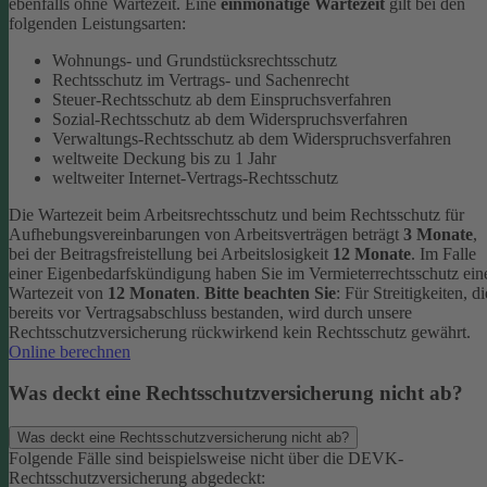
ebenfalls ohne Wartezeit.
Eine
einmonatige Wartezeit
gilt bei den
folgenden Leistungsarten:
Wohnungs- und Grundstücksrechtsschutz
Rechtsschutz im Vertrags- und Sachenrecht
Steuer-Rechtsschutz ab dem Einspruchsverfahren
Sozial-Rechtsschutz ab dem Widerspruchsverfahren
Verwaltungs-Rechtsschutz ab dem Widerspruchsverfahren
weltweite Deckung bis zu 1 Jahr
weltweiter Internet-Vertrags-Rechtsschutz
Die Wartezeit beim Arbeitsrechtsschutz und beim Rechtsschutz für
Aufhebungsvereinbarungen von Arbeitsverträgen beträgt
3 Monate
,
bei der Beitragsfreistellung bei Arbeitslosigkeit
12 Monate
. Im Falle
einer Eigenbedarfskündigung haben Sie im Vermieterrechtsschutz ein
Wartezeit von
12 Monaten
.
Bitte beachten Sie
: Für Streitigkeiten, di
bereits vor Vertragsabschluss bestanden, wird durch unsere
Rechtsschutzversicherung rückwirkend kein Rechtsschutz gewährt.
Online berechnen
Was deckt eine Rechtsschutzversicherung nicht ab?
Was deckt eine Rechtsschutzversicherung nicht ab?
Folgende Fälle sind beispielsweise nicht über die DEVK-
Rechtsschutzversicherung abgedeckt: