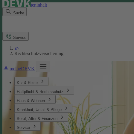
Direkt zum Seiteninhalt
Suche
Service
Rechtsschutzversicherung
meineDEVK
Kfz & Reise
Haftpflicht & Rechtsschutz
Haus & Wohnen
Krankheit, Unfall & Pflege
Beruf, Alter & Finanzen
Service