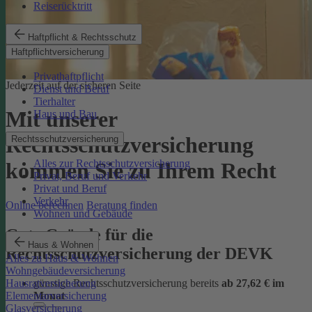
Reiserücktritt
Haftpflicht & Rechtsschutz
Haftpflichtversicherung
Privathaftpflicht
Jederzeit auf der sicheren Seite
Dienst und Beruf
Tierhalter
Mit unserer
Haus und Bau
Rechtsschutzversicherung
Rechtsschutzversicherung
Alles zur Rechtsschutzversicherung
kommen Sie zu Ihrem Recht
Privat, Beruf und Verkehr
Privat und Beruf
Verkehr
Online berechnen
Beratung finden
Wohnen und Gebäude
Gute Gründe für die
Haus & Wohnen
Rechtsschutzversicherung der DEVK
Alles zu Haus & Wohnen
Wohngebäudeversicherung
günstige Rechtsschutzversicherung bereits
ab 27,62 € im
Hausratversicherung
Monat
Elementarversicherung
Glasversicherung