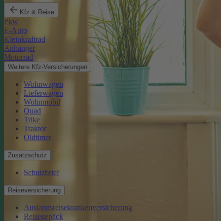
Kfz & Reise
Pkw
E-Auto
Kleinkraftrad
Anhänger
Motorrad
Weitere Kfz-Versicherungen
Wohnwagen
Lieferwagen
Wohnmobil
Quad
Trike
Traktor
Oldtimer
Zusatzschutz
Schutzbrief
Reiseversicherung
Auslandsreisekrankenversicherung
Reisegepäck