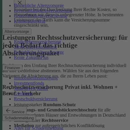
Betriebliche Altersvorsorge
Entstehen bei der Durchsetzung Ihrer Rechte Kosten, so
Berufsunfähigkeitsversicherung
übernehmen wir diese in unbegrenzter Höhe. In bestimmten
Grundfähigkeitsversicherung
Leistungen des Tarifs kann die Versicherungssumme
Krankentagegeld
eingeschränkt sein.
Altersvorsorge
Leistungen Rechtsschutzversicherung: für
Risikolebensversicherung
jeden Bedarf das richtige
Sterbegeldversicherung
Absicherungspaket
Betriebliche Altersvorsorge
Rente ZukunftPlus
Sie können den Umfang Ihrer Rechtsschutzversicherung individuell
Finanzen
auf Ihre Bedürfnisse abstimmen. Wählen Sie aus den folgenden
Varianten die Absicherung aus, die zu Ihrem Leben passt:
Immobilienfinanzierung
Investmentfonds
Rechtsschutzversicherung Privat inkl. Wohnen +
SmartInvest Junior
Beruf + Verkehr
Girokonto
Restschuldversicherung
leistungsstarker
Rundum-Schutz
Wohnungs- und Grundstücksrechtsschutz
für alle
Service
selbstbewohnten Häuser und Erstwohnungen in Deutschland
Schadenmeldung
umfangreicher
Rechtsservice
Mediation
zur außergerichtlichen Konfliktlösung
Alles zur Schadenmeldung