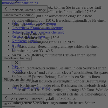
Immobilienfinanzierung
Unseren Privatrechtsschutz können Sie in der Service-Tarif-
Krankheit, Unfall & Pflege
Variante „Komfort clever“ bereits für monatlich 27,62 €
Krankenversicherung
abschließen. Es gilt eine automatisch eingeschlossene
Selbstbeteiligung von 150 €.
Berechnungsgrundlage für einen
Private Krankenversicherung
Monatsbeitrag von 27,62 €:
Gesetzliche Krankenversicherung
Tarif
: Komfort clever
Betriebliche Krankenversicherung
Tarifgruppe
:
B
Zusatzversicherungen
Selbstbeteiligung
: 150 €
Krankentagegeld
Versicherungsbeginn
: 11.12.2024
Ausland
Auf Basis dieser Berechnungsgrundlage zahlen Sie einen
Tiere
Jahresbeitrag von 331,40 €.
bis zu 15 % Beitrag
mit unseren Clever-Tarifen sparen
Unfallversicherung
Privat
Unseren Rechtsschutz können Sie auch in den Service-Tarifen
Kinder
„Komfort clever“ und „Premium clever“ abschließen. So spare
Sie bis zu 15 Prozent Beitrag. Dafür müssen Sie uns Ihren
Pflegeversicherung
Versicherungsfall lediglich unverzüglich vor der Beauftragung
einer Rechtsanwältin oder eines Rechtsanwalts telefonisch oder
Pflegezusatzversicherung
online melden. Die Selbstbeteiligung beträgt 150 Euro. Wird de
Meldeweg nicht eingehalten, erhöht sich die Selbstbeteiligung
für diesen Versicherungsfall auf 300 Euro.
Beruf, Alter & Finanzen
unbegrenzte Versicherungssumme
für besten Schutz
Beruf