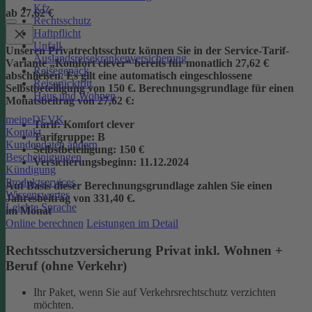
Kfz
ab 27,62 €
Rechtsschutz
Haftpflicht
Unfall
Unseren Privatrechtsschutz können Sie in der Service-Tarif-
Auslandsreisekrankenversicherung
Variante „Komfort clever“ bereits für monatlich 27,62 €
Reisegepäck
abschließen. Es gilt eine automatisch eingeschlossene
Reiserücktritt
Selbstbeteiligung von 150 €.
Berechnungsgrundlage für einen
Haus und Wohnen
Monatsbeitrag von 27,62 €:
meineDEVK
Tarif
: Komfort clever
Kontakt
Tarifgruppe
:
B
Kundendaten ändern
Selbstbeteiligung
: 150 €
Bescheinigungen
Versicherungsbeginn
: 11.12.2024
Kündigung
Produktservices
Auf Basis dieser Berechnungsgrundlage zahlen Sie einen
Wissenswertes
Jahresbeitrag von 331,40 €.
Leichte Sprache
im Monat
Online berechnen
Leistungen im Detail
Rechtsschutzversicherung Privat inkl. Wohnen +
Beruf (ohne Verkehr)
Ihr Paket, wenn Sie auf Verkehrsrechtschutz verzichten
möchten.