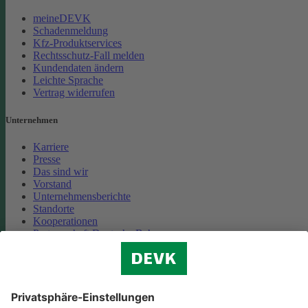
meineDEVK
Schadenmeldung
Kfz-Produktservices
Rechtsschutz-Fall melden
Kundendaten ändern
Leichte Sprache
Vertrag widerrufen
Unternehmen
Karriere
Presse
Das sind wir
Vorstand
Unternehmensberichte
Standorte
Kooperationen
Partnerschaft Deutsche Bahn
Nachhaltigkeit