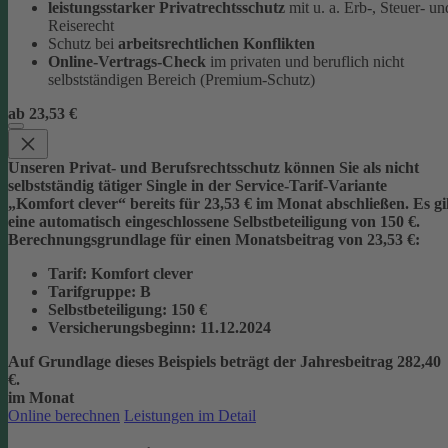
leistungsstarker Privatrechtsschutz
mit u. a. Erb-, Steuer- un
Reiserecht
Schutz bei
arbeitsrechtlichen Konflikten
Online-Vertrags-Check
im privaten und beruflich nicht
selbstständigen Bereich (Premium-Schutz)
ab 23,53 €
Unseren Privat- und Berufsrechtsschutz können Sie als nicht
selbstständig tätiger Single in der Service-Tarif-Variante
„Komfort clever“ bereits für 23,53 € im Monat abschließen. Es gi
eine automatisch eingeschlossene Selbstbeteiligung von 150 €.
Berechnungsgrundlage für einen Monatsbeitrag von 23,53 €:
Tarif
: Komfort clever
Tarifgruppe
:
B
Selbstbeteiligung
: 150 €
Versicherungsbeginn
: 11.12.2024
Auf Grundlage dieses Beispiels beträgt der
Jahresbeitrag 282,40
€
.
im Monat
Online berechnen
Leistungen im Detail