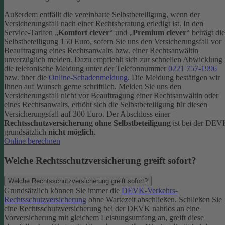
Außerdem entfällt die vereinbarte Selbstbeteiligung, wenn der
Versicherungsfall nach einer Rechtsberatung erledigt ist.
In den
Service-Tarifen „
Komfort clever
“ und „
Premium clever
“ beträgt die
Selbstbeteiligung 150 Euro, sofern Sie uns den Versicherungsfall vor
Beauftragung eines Rechtsanwalts bzw. einer Rechtsanwältin
unverzüglich melden. Dazu empfiehlt sich zur schnellen Abwicklung
die telefonische Meldung unter der Telefonnummer
0221 757-1996
bzw. über die
Online-Schadenmeldung
. Die Meldung bestätigen wir
Ihnen auf Wunsch gerne schriftlich.
Melden Sie uns den
Versicherungsfall nicht vor Beauftragung einer Rechtsanwältin oder
eines Rechtsanwalts, erhöht sich die Selbstbeteiligung für diesen
Versicherungsfall auf 300 Euro.
Der Abschluss einer
Rechtsschutzversicherung ohne Selbstbeteiligung
ist bei der DE
grundsätzlich
nicht möglich
.
Online berechnen
Welche Rechtsschutzversicherung greift sofort?
Welche Rechtsschutzversicherung greift sofort?
Grundsätzlich können Sie immer die
DEVK-Verkehrs-
Rechtsschutzversicherung
ohne Wartezeit abschließen. Schließen Sie
eine Rechtsschutzversicherung bei der DEVK nahtlos an eine
Vorversicherung mit gleichem Leistungsumfang an, greift diese