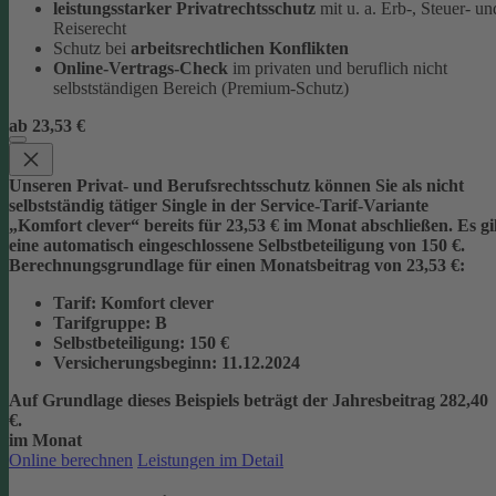
leistungsstarker Privatrechtsschutz
mit u. a. Erb-, Steuer- un
Reiserecht
Schutz bei
arbeitsrechtlichen Konflikten
Online-Vertrags-Check
im privaten und beruflich nicht
selbstständigen Bereich (Premium-Schutz)
ab 23,53 €
Unseren Privat- und Berufsrechtsschutz können Sie als nicht
selbstständig tätiger Single in der Service-Tarif-Variante
„Komfort clever“ bereits für 23,53 € im Monat abschließen. Es gi
eine automatisch eingeschlossene Selbstbeteiligung von 150 €.
Berechnungsgrundlage für einen Monatsbeitrag von 23,53 €:
Tarif
: Komfort clever
Tarifgruppe
:
B
Selbstbeteiligung
: 150 €
Versicherungsbeginn
: 11.12.2024
Auf Grundlage dieses Beispiels beträgt der
Jahresbeitrag 282,40
€
.
im Monat
Online berechnen
Leistungen im Detail