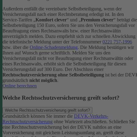
Außerdem entfällt die vereinbarte Selbstbeteiligung, wenn der
Versicherungsfall nach einer Rechtsberatung erledigt ist.
In den
Service-Tarifen „
Komfort clever
“ und „
Premium clever
“ beträgt die
Selbstbeteiligung 150 Euro, sofern Sie uns den Versicherungsfall vor
Beauftragung eines Rechtsanwalts bzw. einer Rechtsanwältin
unverzüglich melden. Dazu empfiehlt sich zur schnellen Abwicklung
die telefonische Meldung unter der Telefonnummer
0221 757-1996
bzw. über die
Online-Schadenmeldung
. Die Meldung bestätigen wir
Ihnen auf Wunsch gerne schriftlich.
Melden Sie uns den
Versicherungsfall nicht vor Beauftragung einer Rechtsanwältin oder
eines Rechtsanwalts, erhöht sich die Selbstbeteiligung für diesen
Versicherungsfall auf 300 Euro.
Der Abschluss einer
Rechtsschutzversicherung ohne Selbstbeteiligung
ist bei der DE
grundsätzlich
nicht möglich
.
Online berechnen
Welche Rechtsschutzversicherung greift sofort?
Welche Rechtsschutzversicherung greift sofort?
Grundsätzlich können Sie immer die
DEVK-Verkehrs-
Rechtsschutzversicherung
ohne Wartezeit abschließen. Schließen Sie
eine Rechtsschutzversicherung bei der DEVK nahtlos an eine
Vorversicherung mit gleichem Leistungsumfang an, greift diese