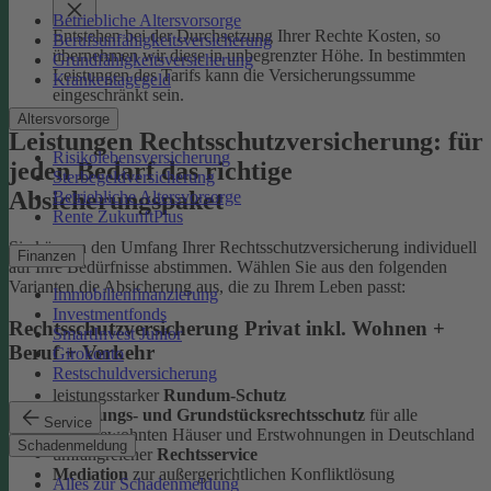
Betriebliche Altersvorsorge
Entstehen bei der Durchsetzung Ihrer Rechte Kosten, so
Berufsunfähigkeitsversicherung
übernehmen wir diese in unbegrenzter Höhe. In bestimmten
Grundfähigkeitsversicherung
Leistungen des Tarifs kann die Versicherungssumme
Krankentagegeld
eingeschränkt sein.
Altersvorsorge
Leistungen Rechtsschutzversicherung: für
Risikolebensversicherung
jeden Bedarf das richtige
Sterbegeldversicherung
Absicherungspaket
Betriebliche Altersvorsorge
Rente ZukunftPlus
Sie können den Umfang Ihrer Rechtsschutzversicherung individuell
Finanzen
auf Ihre Bedürfnisse abstimmen. Wählen Sie aus den folgenden
Varianten die Absicherung aus, die zu Ihrem Leben passt:
Immobilienfinanzierung
Investmentfonds
Rechtsschutzversicherung Privat inkl. Wohnen +
SmartInvest Junior
Beruf + Verkehr
Girokonto
Restschuldversicherung
leistungsstarker
Rundum-Schutz
Wohnungs- und Grundstücksrechtsschutz
für alle
Service
selbstbewohnten Häuser und Erstwohnungen in Deutschland
Schadenmeldung
umfangreicher
Rechtsservice
Mediation
zur außergerichtlichen Konfliktlösung
Alles zur Schadenmeldung