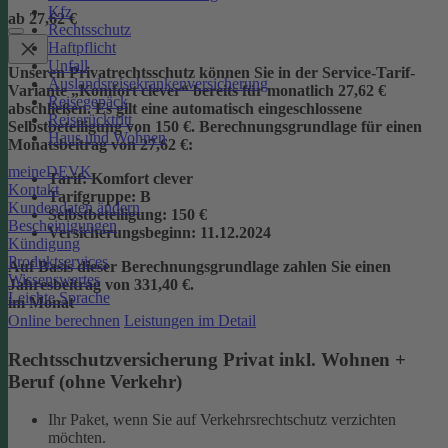
Kfz
ab 27,62 €
Rechtsschutz
Haftpflicht
Unfall
Unseren Privatrechtsschutz können Sie in der Service-Tarif-
Auslandsreisekrankenversicherung
Variante „Komfort clever“ bereits für monatlich 27,62 €
Reisegepäck
abschließen. Es gilt eine automatisch eingeschlossene
Reiserücktritt
Selbstbeteiligung von 150 €.
Berechnungsgrundlage für einen
Haus und Wohnen
Monatsbeitrag von 27,62 €:
meineDEVK
Tarif
: Komfort clever
Kontakt
Tarifgruppe
:
B
Kundendaten ändern
Selbstbeteiligung
: 150 €
Bescheinigungen
Versicherungsbeginn
: 11.12.2024
Kündigung
Produktservices
Auf Basis dieser Berechnungsgrundlage zahlen Sie einen
Wissenswertes
Jahresbeitrag von 331,40 €.
Leichte Sprache
im Monat
Online berechnen
Leistungen im Detail
Rechtsschutzversicherung Privat inkl. Wohnen +
Beruf (ohne Verkehr)
Ihr Paket, wenn Sie auf Verkehrsrechtschutz verzichten
möchten.