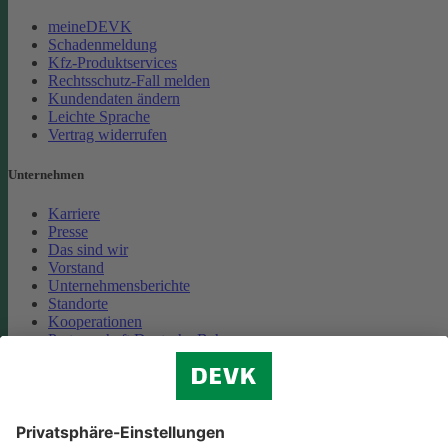
meineDEVK
Schadenmeldung
Kfz-Produktservices
Rechtsschutz-Fall melden
Kundendaten ändern
Leichte Sprache
Vertrag widerrufen
Unternehmen
Karriere
Presse
Das sind wir
Vorstand
Unternehmensberichte
Standorte
Kooperationen
Partnerschaft Deutsche Bahn
Nachhaltigkeit