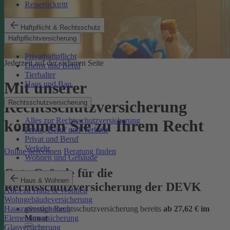
Reiserücktritt
Haftpflicht & Rechtsschutz
Haftpflichtversicherung
Privathaftpflicht
Jederzeit auf der sicheren Seite
Dienst und Beruf
Tierhalter
Mit unserer
Haus und Bau
Rechtsschutzversicherung
Rechtsschutzversicherung
Alles zur Rechtsschutzversicherung
kommen Sie zu Ihrem Recht
Privat, Beruf und Verkehr
Privat und Beruf
Verkehr
Online berechnen
Beratung finden
Wohnen und Gebäude
Gute Gründe für die
Haus & Wohnen
Rechtsschutzversicherung der DEVK
Alles zu Haus & Wohnen
Wohngebäudeversicherung
günstige Rechtsschutzversicherung bereits
ab 27,62 € im
Hausratversicherung
Monat
Elementarversicherung
Glasversicherung