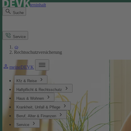
Direkt zum Seiteninhalt
Suche
Service
Rechtsschutzversicherung
meineDEVK
Kfz & Reise
Haftpflicht & Rechtsschutz
Haus & Wohnen
Krankheit, Unfall & Pflege
Beruf, Alter & Finanzen
Service