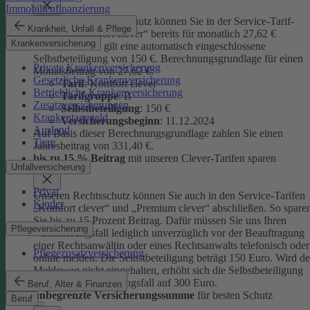
Immobilienfinanzierung
Unseren Privatrechtsschutz können Sie in der Service-Tarif-
Krankheit, Unfall & Pflege
Variante „Komfort clever“ bereits für monatlich 27,62 €
Krankenversicherung
abschließen. Es gilt eine automatisch eingeschlossene
Selbstbeteiligung von 150 €.
Berechnungsgrundlage für einen
Private Krankenversicherung
Monatsbeitrag von 27,62 €:
Gesetzliche Krankenversicherung
Tarif
: Komfort clever
Betriebliche Krankenversicherung
Tarifgruppe
:
B
Zusatzversicherungen
Selbstbeteiligung
: 150 €
Krankentagegeld
Versicherungsbeginn
: 11.12.2024
Ausland
Auf Basis dieser Berechnungsgrundlage zahlen Sie einen
Tiere
Jahresbeitrag von 331,40 €.
bis zu 15 % Beitrag
mit unseren Clever-Tarifen sparen
Unfallversicherung
Privat
Unseren Rechtsschutz können Sie auch in den Service-Tarifen
Kinder
„Komfort clever“ und „Premium clever“ abschließen. So spare
Sie bis zu 15 Prozent Beitrag. Dafür müssen Sie uns Ihren
Pflegeversicherung
Versicherungsfall lediglich unverzüglich vor der Beauftragung
einer Rechtsanwältin oder eines Rechtsanwalts telefonisch oder
Pflegezusatzversicherung
online melden. Die Selbstbeteiligung beträgt 150 Euro. Wird de
Meldeweg nicht eingehalten, erhöht sich die Selbstbeteiligung
für diesen Versicherungsfall auf 300 Euro.
Beruf, Alter & Finanzen
unbegrenzte Versicherungssumme
für besten Schutz
Beruf