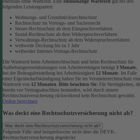
ebenfalls ohne Wartezeit.
Eine
einmonatige Wartezeit
gilt bei den
folgenden Leistungsarten:
Wohnungs- und Grundstücksrechtsschutz
Rechtsschutz im Vertrags- und Sachenrecht
Steuer-Rechtsschutz ab dem Einspruchsverfahren
Sozial-Rechtsschutz ab dem Widerspruchsverfahren
Verwaltungs-Rechtsschutz ab dem Widerspruchsverfahren
weltweite Deckung bis zu 1 Jahr
weltweiter Internet-Vertrags-Rechtsschutz
Die Wartezeit beim Arbeitsrechtsschutz und beim Rechtsschutz für
Aufhebungsvereinbarungen von Arbeitsverträgen beträgt
3 Monate
,
bei der Beitragsfreistellung bei Arbeitslosigkeit
12 Monate
. Im Falle
einer Eigenbedarfskündigung haben Sie im Vermieterrechtsschutz ein
Wartezeit von
12 Monaten
.
Bitte beachten Sie
: Für Streitigkeiten, di
bereits vor Vertragsabschluss bestanden, wird durch unsere
Rechtsschutzversicherung rückwirkend kein Rechtsschutz gewährt.
Online berechnen
Was deckt eine Rechtsschutzversicherung nicht ab?
Was deckt eine Rechtsschutzversicherung nicht ab?
Folgende Fälle sind beispielsweise nicht über die DEVK-
Rechtsschutzversicherung abgedeckt: