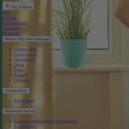
Kfz & Reise
Pkw
E-Auto
Kleinkraftrad
Anhänger
Motorrad
Weitere Kfz-Versicherungen
Wohnwagen
Lieferwagen
Wohnmobil
Quad
Trike
Traktor
Oldtimer
Zusatzschutz
Schutzbrief
Reiseversicherung
Auslandsreisekrankenversicherung
Reisegepäck