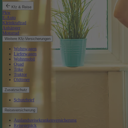
Kfz & Reise
Pkw
E-Auto
Kleinkraftrad
Anhänger
Motorrad
Weitere Kfz-Versicherungen
Wohnwagen
Lieferwagen
Wohnmobil
Quad
Trike
Traktor
Oldtimer
Zusatzschutz
Schutzbrief
Reiseversicherung
Auslandsreisekrankenversicherung
Reisegepäck