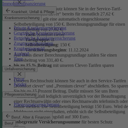
Immobilienfinanzierung
Unseren Privatrechtsschutz können Sie in der Service-Tarif-
Krankheit, Unfall & Pflege
Variante „Komfort clever“ bereits für monatlich 27,62 €
Krankenversicherung
abschließen. Es gilt eine automatisch eingeschlossene
Selbstbeteiligung von 150 €.
Berechnungsgrundlage für einen
Private Krankenversicherung
Monatsbeitrag von 27,62 €:
Gesetzliche Krankenversicherung
Tarif
: Komfort clever
Betriebliche Krankenversicherung
Tarifgruppe
:
B
Zusatzversicherungen
Selbstbeteiligung
: 150 €
Krankentagegeld
Versicherungsbeginn
: 11.12.2024
Ausland
Auf Basis dieser Berechnungsgrundlage zahlen Sie einen
Tiere
Jahresbeitrag von 331,40 €.
bis zu 15 % Beitrag
mit unseren Clever-Tarifen sparen
Unfallversicherung
Privat
Unseren Rechtsschutz können Sie auch in den Service-Tarifen
Kinder
„Komfort clever“ und „Premium clever“ abschließen. So spare
Sie bis zu 15 Prozent Beitrag. Dafür müssen Sie uns Ihren
Pflegeversicherung
Versicherungsfall lediglich unverzüglich vor der Beauftragung
einer Rechtsanwältin oder eines Rechtsanwalts telefonisch oder
Pflegezusatzversicherung
online melden. Die Selbstbeteiligung beträgt 150 Euro. Wird de
Meldeweg nicht eingehalten, erhöht sich die Selbstbeteiligung
für diesen Versicherungsfall auf 300 Euro.
Beruf, Alter & Finanzen
unbegrenzte Versicherungssumme
für besten Schutz
Beruf