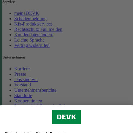
Service
meineDEVK
Schadenmeldung
Kfz-Produktservices
Rechtsschutz-Fall melden
Kundendaten ändern
Leichte Sprache
Vertrag widerrufen
Unternehmen
Karriere
Presse
Das sind wir
Vorstand
Unternehmensberichte
Standorte
Kooperationen
Partnerschaft Deutsche Bahn
Nachhaltigkeit