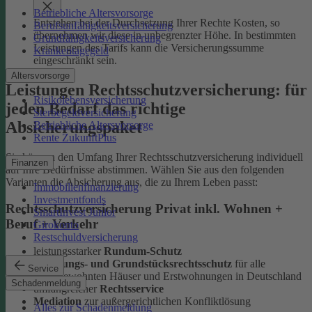
Betriebliche Altersvorsorge
Entstehen bei der Durchsetzung Ihrer Rechte Kosten, so
Berufsunfähigkeitsversicherung
übernehmen wir diese in unbegrenzter Höhe. In bestimmten
Grundfähigkeitsversicherung
Leistungen des Tarifs kann die Versicherungssumme
Krankentagegeld
eingeschränkt sein.
Altersvorsorge
Leistungen Rechtsschutzversicherung: für
Risikolebensversicherung
jeden Bedarf das richtige
Sterbegeldversicherung
Absicherungspaket
Betriebliche Altersvorsorge
Rente ZukunftPlus
Sie können den Umfang Ihrer Rechtsschutzversicherung individuell
Finanzen
auf Ihre Bedürfnisse abstimmen. Wählen Sie aus den folgenden
Varianten die Absicherung aus, die zu Ihrem Leben passt:
Immobilienfinanzierung
Investmentfonds
Rechtsschutzversicherung Privat inkl. Wohnen +
SmartInvest Junior
Beruf + Verkehr
Girokonto
Restschuldversicherung
leistungsstarker
Rundum-Schutz
Wohnungs- und Grundstücksrechtsschutz
für alle
Service
selbstbewohnten Häuser und Erstwohnungen in Deutschland
Schadenmeldung
umfangreicher
Rechtsservice
Mediation
zur außergerichtlichen Konfliktlösung
Alles zur Schadenmeldung