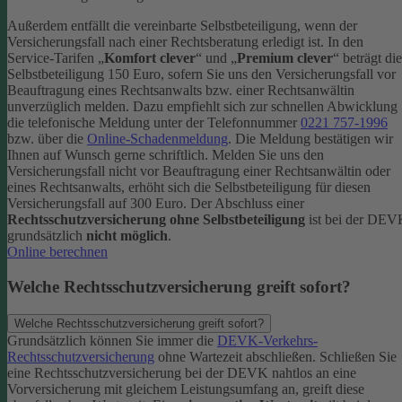
Außerdem entfällt die vereinbarte Selbstbeteiligung, wenn der
Versicherungsfall nach einer Rechtsberatung erledigt ist.
In den
Service-Tarifen „
Komfort clever
“ und „
Premium clever
“ beträgt die
Selbstbeteiligung 150 Euro, sofern Sie uns den Versicherungsfall vor
Beauftragung eines Rechtsanwalts bzw. einer Rechtsanwältin
unverzüglich melden. Dazu empfiehlt sich zur schnellen Abwicklung
die telefonische Meldung unter der Telefonnummer
0221 757-1996
bzw. über die
Online-Schadenmeldung
. Die Meldung bestätigen wir
Ihnen auf Wunsch gerne schriftlich.
Melden Sie uns den
Versicherungsfall nicht vor Beauftragung einer Rechtsanwältin oder
eines Rechtsanwalts, erhöht sich die Selbstbeteiligung für diesen
Versicherungsfall auf 300 Euro.
Der Abschluss einer
Rechtsschutzversicherung ohne Selbstbeteiligung
ist bei der DE
grundsätzlich
nicht möglich
.
Online berechnen
Welche Rechtsschutzversicherung greift sofort?
Welche Rechtsschutzversicherung greift sofort?
Grundsätzlich können Sie immer die
DEVK-Verkehrs-
Rechtsschutzversicherung
ohne Wartezeit abschließen. Schließen Sie
eine Rechtsschutzversicherung bei der DEVK nahtlos an eine
Vorversicherung mit gleichem Leistungsumfang an, greift diese