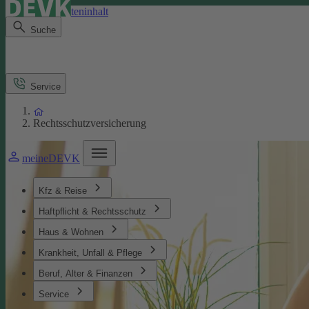
Direkt zum Seiteninhalt
Suche
Service
Rechtsschutzversicherung
meineDEVK
Kfz & Reise
Haftpflicht & Rechtsschutz
Haus & Wohnen
Krankheit, Unfall & Pflege
Beruf, Alter & Finanzen
Service