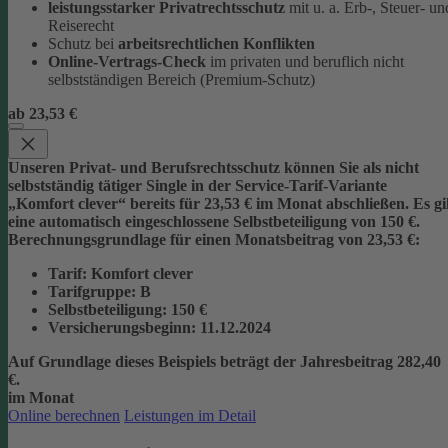
leistungsstarker Privatrechtsschutz
mit u. a. Erb-, Steuer- un
Reiserecht
Schutz bei
arbeitsrechtlichen Konflikten
Online-Vertrags-Check
im privaten und beruflich nicht
selbstständigen Bereich (Premium-Schutz)
ab 23,53 €
Unseren Privat- und Berufsrechtsschutz können Sie als nicht
selbstständig tätiger Single in der Service-Tarif-Variante
„Komfort clever“ bereits für 23,53 € im Monat abschließen. Es gi
eine automatisch eingeschlossene Selbstbeteiligung von 150 €.
Berechnungsgrundlage für einen Monatsbeitrag von 23,53 €:
Tarif
: Komfort clever
Tarifgruppe
:
B
Selbstbeteiligung
: 150 €
Versicherungsbeginn
: 11.12.2024
Auf Grundlage dieses Beispiels beträgt der
Jahresbeitrag 282,40
€
.
im Monat
Online berechnen
Leistungen im Detail