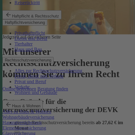
Reiserücktritt
Haftpflicht & Rechtsschutz
Haftpflichtversicherung
Privathaftpflicht
Jederzeit auf der sicheren Seite
Dienst und Beruf
Tierhalter
Mit unserer
Haus und Bau
Rechtsschutzversicherung
Rechtsschutzversicherung
Alles zur Rechtsschutzversicherung
kommen Sie zu Ihrem Recht
Privat, Beruf und Verkehr
Privat und Beruf
Verkehr
Online berechnen
Beratung finden
Wohnen und Gebäude
Gute Gründe für die
Haus & Wohnen
Rechtsschutzversicherung der DEVK
Alles zu Haus & Wohnen
Wohngebäudeversicherung
günstige Rechtsschutzversicherung bereits
ab 27,62 € im
Hausratversicherung
Monat
Elementarversicherung
Glasversicherung