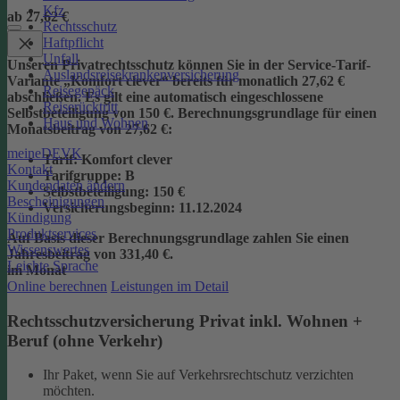
Kfz
ab 27,62 €
Rechtsschutz
Haftpflicht
Unfall
Unseren Privatrechtsschutz können Sie in der Service-Tarif-
Auslandsreisekrankenversicherung
Variante „Komfort clever“ bereits für monatlich 27,62 €
Reisegepäck
abschließen. Es gilt eine automatisch eingeschlossene
Reiserücktritt
Selbstbeteiligung von 150 €.
Berechnungsgrundlage für einen
Haus und Wohnen
Monatsbeitrag von 27,62 €:
meineDEVK
Tarif
: Komfort clever
Kontakt
Tarifgruppe
:
B
Kundendaten ändern
Selbstbeteiligung
: 150 €
Bescheinigungen
Versicherungsbeginn
: 11.12.2024
Kündigung
Produktservices
Auf Basis dieser Berechnungsgrundlage zahlen Sie einen
Wissenswertes
Jahresbeitrag von 331,40 €.
Leichte Sprache
im Monat
Online berechnen
Leistungen im Detail
Rechtsschutzversicherung Privat inkl. Wohnen +
Beruf (ohne Verkehr)
Ihr Paket, wenn Sie auf Verkehrsrechtschutz verzichten
möchten.