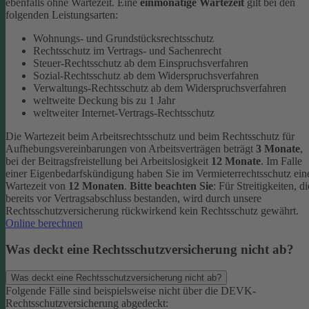
ebenfalls ohne Wartezeit.
Eine
einmonatige Wartezeit
gilt bei den
folgenden Leistungsarten:
Wohnungs- und Grundstücksrechtsschutz
Rechtsschutz im Vertrags- und Sachenrecht
Steuer-Rechtsschutz ab dem Einspruchsverfahren
Sozial-Rechtsschutz ab dem Widerspruchsverfahren
Verwaltungs-Rechtsschutz ab dem Widerspruchsverfahren
weltweite Deckung bis zu 1 Jahr
weltweiter Internet-Vertrags-Rechtsschutz
Die Wartezeit beim Arbeitsrechtsschutz und beim Rechtsschutz für
Aufhebungsvereinbarungen von Arbeitsverträgen beträgt
3 Monate
,
bei der Beitragsfreistellung bei Arbeitslosigkeit
12 Monate
. Im Falle
einer Eigenbedarfskündigung haben Sie im Vermieterrechtsschutz ein
Wartezeit von
12 Monaten
.
Bitte beachten Sie
: Für Streitigkeiten, di
bereits vor Vertragsabschluss bestanden, wird durch unsere
Rechtsschutzversicherung rückwirkend kein Rechtsschutz gewährt.
Online berechnen
Was deckt eine Rechtsschutzversicherung nicht ab?
Was deckt eine Rechtsschutzversicherung nicht ab?
Folgende Fälle sind beispielsweise nicht über die DEVK-
Rechtsschutzversicherung abgedeckt: