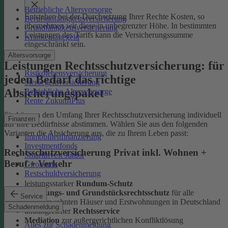
Betriebliche Altersvorsorge
Entstehen bei der Durchsetzung Ihrer Rechte Kosten, so
Berufsunfähigkeitsversicherung
übernehmen wir diese in unbegrenzter Höhe. In bestimmten
Grundfähigkeitsversicherung
Leistungen des Tarifs kann die Versicherungssumme
Krankentagegeld
eingeschränkt sein.
Altersvorsorge
Leistungen Rechtsschutzversicherung: für
Risikolebensversicherung
jeden Bedarf das richtige
Sterbegeldversicherung
Absicherungspaket
Betriebliche Altersvorsorge
Rente ZukunftPlus
Sie können den Umfang Ihrer Rechtsschutzversicherung individuell
Finanzen
auf Ihre Bedürfnisse abstimmen. Wählen Sie aus den folgenden
Varianten die Absicherung aus, die zu Ihrem Leben passt:
Immobilienfinanzierung
Investmentfonds
Rechtsschutzversicherung Privat inkl. Wohnen +
SmartInvest Junior
Beruf + Verkehr
Girokonto
Restschuldversicherung
leistungsstarker
Rundum-Schutz
Wohnungs- und Grundstücksrechtsschutz
für alle
Service
selbstbewohnten Häuser und Erstwohnungen in Deutschland
Schadenmeldung
umfangreicher
Rechtsservice
Mediation
zur außergerichtlichen Konfliktlösung
Alles zur Schadenmeldung