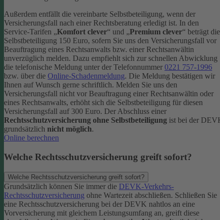
Außerdem entfällt die vereinbarte Selbstbeteiligung, wenn der
Versicherungsfall nach einer Rechtsberatung erledigt ist.
In den
Service-Tarifen „
Komfort clever
“ und „
Premium clever
“ beträgt die
Selbstbeteiligung 150 Euro, sofern Sie uns den Versicherungsfall vor
Beauftragung eines Rechtsanwalts bzw. einer Rechtsanwältin
unverzüglich melden. Dazu empfiehlt sich zur schnellen Abwicklung
die telefonische Meldung unter der Telefonnummer
0221 757-1996
bzw. über die
Online-Schadenmeldung
. Die Meldung bestätigen wir
Ihnen auf Wunsch gerne schriftlich.
Melden Sie uns den
Versicherungsfall nicht vor Beauftragung einer Rechtsanwältin oder
eines Rechtsanwalts, erhöht sich die Selbstbeteiligung für diesen
Versicherungsfall auf 300 Euro.
Der Abschluss einer
Rechtsschutzversicherung ohne Selbstbeteiligung
ist bei der DE
grundsätzlich
nicht möglich
.
Online berechnen
Welche Rechtsschutzversicherung greift sofort?
Welche Rechtsschutzversicherung greift sofort?
Grundsätzlich können Sie immer die
DEVK-Verkehrs-
Rechtsschutzversicherung
ohne Wartezeit abschließen. Schließen Sie
eine Rechtsschutzversicherung bei der DEVK nahtlos an eine
Vorversicherung mit gleichem Leistungsumfang an, greift diese