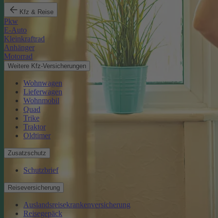
Kfz & Reise
Pkw
E-Auto
Kleinkraftrad
Anhänger
Motorrad
Weitere Kfz-Versicherungen
Wohnwagen
Lieferwagen
Wohnmobil
Quad
Trike
Traktor
Oldtimer
Zusatzschutz
Schutzbrief
Reiseversicherung
Auslandsreisekrankenversicherung
Reisegepäck