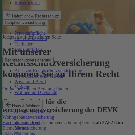
Reiserücktritt
Haftpflicht & Rechtsschutz
Haftpflichtversicherung
Privathaftpflicht
Jederzeit auf der sicheren Seite
Dienst und Beruf
Tierhalter
Mit unserer
Haus und Bau
Rechtsschutzversicherung
Rechtsschutzversicherung
Alles zur Rechtsschutzversicherung
kommen Sie zu Ihrem Recht
Privat, Beruf und Verkehr
Privat und Beruf
Verkehr
Online berechnen
Beratung finden
Wohnen und Gebäude
Gute Gründe für die
Haus & Wohnen
Rechtsschutzversicherung der DEVK
Alles zu Haus & Wohnen
Wohngebäudeversicherung
günstige Rechtsschutzversicherung bereits
ab 27,62 € im
Hausratversicherung
Monat
Elementarversicherung
Glasversicherung