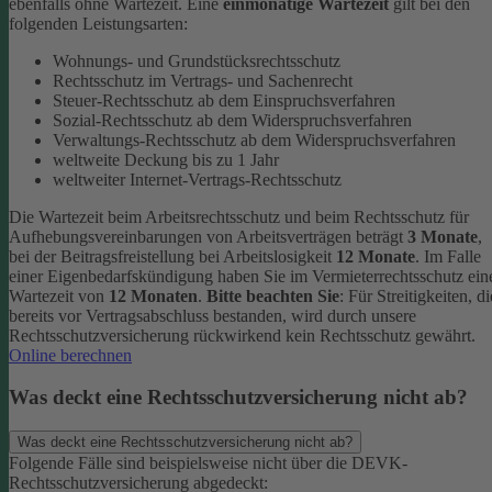
ebenfalls ohne Wartezeit.
Eine
einmonatige Wartezeit
gilt bei den
folgenden Leistungsarten:
Wohnungs- und Grundstücksrechtsschutz
Rechtsschutz im Vertrags- und Sachenrecht
Steuer-Rechtsschutz ab dem Einspruchsverfahren
Sozial-Rechtsschutz ab dem Widerspruchsverfahren
Verwaltungs-Rechtsschutz ab dem Widerspruchsverfahren
weltweite Deckung bis zu 1 Jahr
weltweiter Internet-Vertrags-Rechtsschutz
Die Wartezeit beim Arbeitsrechtsschutz und beim Rechtsschutz für
Aufhebungsvereinbarungen von Arbeitsverträgen beträgt
3 Monate
,
bei der Beitragsfreistellung bei Arbeitslosigkeit
12 Monate
. Im Falle
einer Eigenbedarfskündigung haben Sie im Vermieterrechtsschutz ein
Wartezeit von
12 Monaten
.
Bitte beachten Sie
: Für Streitigkeiten, di
bereits vor Vertragsabschluss bestanden, wird durch unsere
Rechtsschutzversicherung rückwirkend kein Rechtsschutz gewährt.
Online berechnen
Was deckt eine Rechtsschutzversicherung nicht ab?
Was deckt eine Rechtsschutzversicherung nicht ab?
Folgende Fälle sind beispielsweise nicht über die DEVK-
Rechtsschutzversicherung abgedeckt: