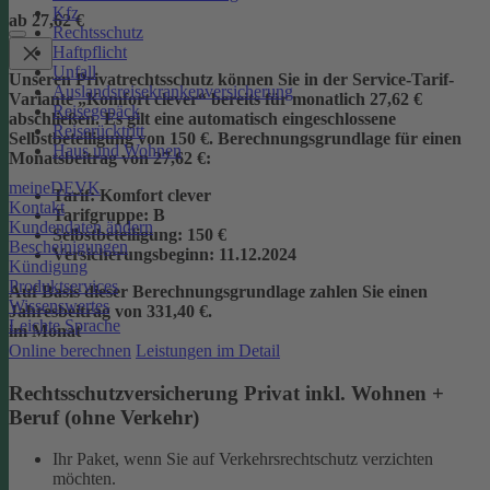
Kfz
ab 27,62 €
Rechtsschutz
Haftpflicht
Unfall
Unseren Privatrechtsschutz können Sie in der Service-Tarif-
Auslandsreisekrankenversicherung
Variante „Komfort clever“ bereits für monatlich 27,62 €
Reisegepäck
abschließen. Es gilt eine automatisch eingeschlossene
Reiserücktritt
Selbstbeteiligung von 150 €.
Berechnungsgrundlage für einen
Haus und Wohnen
Monatsbeitrag von 27,62 €:
meineDEVK
Tarif
: Komfort clever
Kontakt
Tarifgruppe
:
B
Kundendaten ändern
Selbstbeteiligung
: 150 €
Bescheinigungen
Versicherungsbeginn
: 11.12.2024
Kündigung
Produktservices
Auf Basis dieser Berechnungsgrundlage zahlen Sie einen
Wissenswertes
Jahresbeitrag von 331,40 €.
Leichte Sprache
im Monat
Online berechnen
Leistungen im Detail
Rechtsschutzversicherung Privat inkl. Wohnen +
Beruf (ohne Verkehr)
Ihr Paket, wenn Sie auf Verkehrsrechtschutz verzichten
möchten.