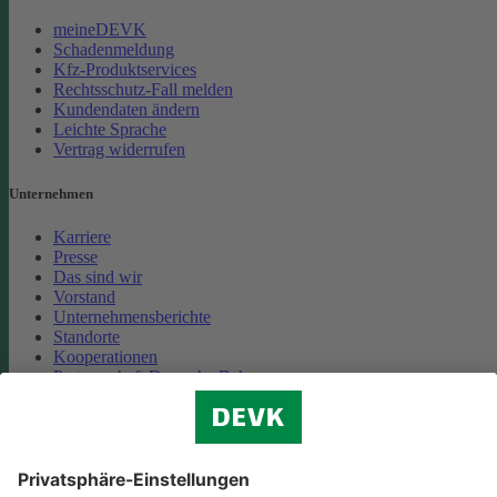
meineDEVK
Schadenmeldung
Kfz-Produktservices
Rechtsschutz-Fall melden
Kundendaten ändern
Leichte Sprache
Vertrag widerrufen
Unternehmen
Karriere
Presse
Das sind wir
Vorstand
Unternehmensberichte
Standorte
Kooperationen
Partnerschaft Deutsche Bahn
Nachhaltigkeit