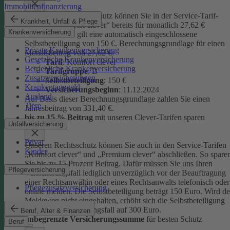
Immobilienfinanzierung
Unseren Privatrechtsschutz können Sie in der Service-Tarif-
Krankheit, Unfall & Pflege
Variante „Komfort clever“ bereits für monatlich 27,62 €
Krankenversicherung
abschließen. Es gilt eine automatisch eingeschlossene
Selbstbeteiligung von 150 €.
Berechnungsgrundlage für einen
Private Krankenversicherung
Monatsbeitrag von 27,62 €:
Gesetzliche Krankenversicherung
Tarif
: Komfort clever
Betriebliche Krankenversicherung
Tarifgruppe
:
B
Zusatzversicherungen
Selbstbeteiligung
: 150 €
Krankentagegeld
Versicherungsbeginn
: 11.12.2024
Ausland
Auf Basis dieser Berechnungsgrundlage zahlen Sie einen
Tiere
Jahresbeitrag von 331,40 €.
bis zu 15 % Beitrag
mit unseren Clever-Tarifen sparen
Unfallversicherung
Privat
Unseren Rechtsschutz können Sie auch in den Service-Tarifen
Kinder
„Komfort clever“ und „Premium clever“ abschließen. So spare
Sie bis zu 15 Prozent Beitrag. Dafür müssen Sie uns Ihren
Pflegeversicherung
Versicherungsfall lediglich unverzüglich vor der Beauftragung
einer Rechtsanwältin oder eines Rechtsanwalts telefonisch oder
Pflegezusatzversicherung
online melden. Die Selbstbeteiligung beträgt 150 Euro. Wird de
Meldeweg nicht eingehalten, erhöht sich die Selbstbeteiligung
für diesen Versicherungsfall auf 300 Euro.
Beruf, Alter & Finanzen
unbegrenzte Versicherungssumme
für besten Schutz
Beruf