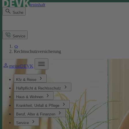
Direkt zum Seiteninhalt
Suche
Service
Rechtsschutzversicherung
meineDEVK
Kfz & Reise
Haftpflicht & Rechtsschutz
Haus & Wohnen
Krankheit, Unfall & Pflege
Beruf, Alter & Finanzen
Service