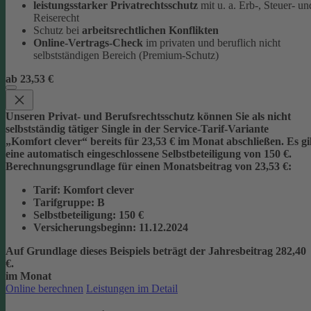
leistungsstarker Privatrechtsschutz
mit u. a. Erb-, Steuer- un
Reiserecht
Schutz bei
arbeitsrechtlichen Konflikten
Online-Vertrags-Check
im privaten und beruflich nicht
selbstständigen Bereich (Premium-Schutz)
ab 23,53 €
Unseren Privat- und Berufsrechtsschutz können Sie als nicht
selbstständig tätiger Single in der Service-Tarif-Variante
„Komfort clever“ bereits für 23,53 € im Monat abschließen. Es gi
eine automatisch eingeschlossene Selbstbeteiligung von 150 €.
Berechnungsgrundlage für einen Monatsbeitrag von 23,53 €:
Tarif
: Komfort clever
Tarifgruppe
:
B
Selbstbeteiligung
: 150 €
Versicherungsbeginn
: 11.12.2024
Auf Grundlage dieses Beispiels beträgt der
Jahresbeitrag 282,40
€
.
im Monat
Online berechnen
Leistungen im Detail