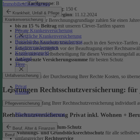
Tarifgruppe
:
B
Immobilienfinanzierung
Selbstbeteiligung
: 150 €
Krankheit, Unfall & Pflege
Versicherungsbeginn
: 11.12.2024
Krankenversicherung
Auf Basis dieser Berechnungsgrundlage zahlen Sie einen Jahre
bis zu 15 % Beitrag
mit unseren Clever-Tarifen sparen
Private Krankenversicherung
Gesetzliche Krankenversicherung
Betriebliche Krankenversicherung
Unseren Rechtsschutz können Sie auch in den Service-Tarifen „
Zusatzversicherungen
lediglich unverzüglich vor der Beauftragung einer Rechtsanwält
Krankentagegeld
erhöht sich die Selbstbeteiligung für diesen Versicherungsfall a
Ausland
unbegrenzte Versicherungssumme
für besten Schutz
Tiere
Unfallversicherung
Entstehen bei der Durchsetzung Ihrer Rechte Kosten, so übern
Privat
Leistungen Rechtsschutzversicherung: für 
Kinder
Sie können den Umfang Ihrer Rechtsschutzversicherung individuell a
Pflegeversicherung
Pflegezusatzversicherung
Rechtsschutzversicherung Privat inkl. Wohnen + Ber
leistungsstarker
Rundum-Schutz
Beruf, Alter & Finanzen
Wohnungs- und Grundstücksrechtsschutz
für alle selbstb
Beruf
umfangreicher
Rechtsservice