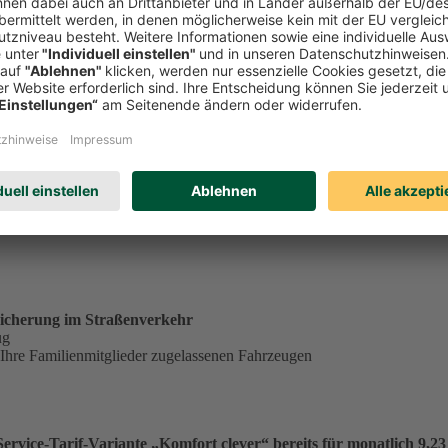
tständig tätiger Single in der Service-Tarif-Variante „Komfort clev
ungsgrundlage für einen Monatsbeitrag von 23,53 €:
€
.
icherung im Straßenverkehr
ug
 Ihre Familienmitglieder zugelassenen Fahrzeugen
vice-Tarif-Variante „Komfort clever“ bereits für monatlich 9,23 €