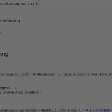
atsbeitrag von 9,23 €:
ngeschlossen)
€
.
ung
icherungsfall Kosten, so übernehmen wir diese in unbegrenzter Höhe. 
legenheiten
rsicherten Angelegenheiten
s
ooperation mit Mineko – direkter Zugang in der
DEVK-Rechtsschutz