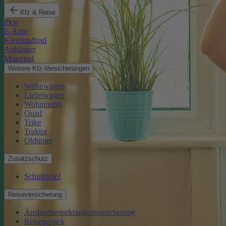
Kfz & Reise
Pkw
E-Auto
Kleinkraftrad
Anhänger
Motorrad
Weitere Kfz-Versicherungen
Wohnwagen
Lieferwagen
Wohnmobil
Quad
Trike
Traktor
Oldtimer
Zusatzschutz
Schutzbrief
Reiseversicherung
Auslandsreisekrankenversicherung
Reisegepäck