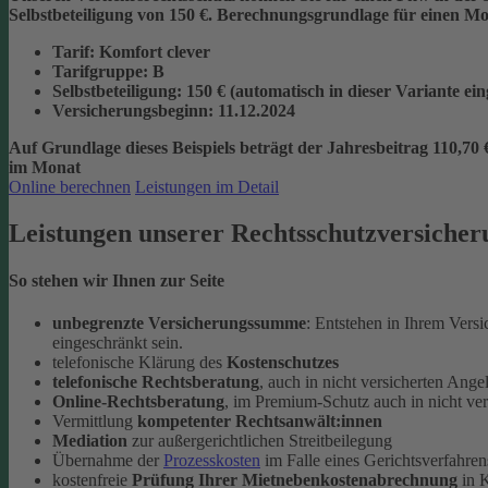
Selbstbeteiligung von 150 €.
Berechnungsgrundlage für einen Mon
Tarif
: Komfort clever
Tarifgruppe
:
B
Selbstbeteiligung
: 150 € (automatisch in dieser Variante ei
Versicherungsbeginn
: 11.12.2024
Auf Grundlage dieses Beispiels beträgt der
Jahresbeitrag 110,70 
im Monat
Online berechnen
Leistungen im Detail
Leistungen unserer Rechtsschutzversicher
So stehen wir Ihnen zur Seite
unbegrenzte Versicherungssumme
: Entstehen in Ihrem Vers
eingeschränkt sein.
telefonische Klärung des
Kostenschutzes
telefonische Rechtsberatung
, auch in nicht versicherten Ange
Online-Rechtsberatung
, im Premium-Schutz auch in nicht ve
Vermittlung
kompetenter Rechtsanwält:innen
Mediation
zur außergerichtlichen Streitbeilegung
Übernahme der
Prozesskosten
im Falle eines Gerichtsverfahren
kostenfreie
Prüfung Ihrer Mietnebenkostenabrechnung
in K