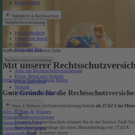
Reiserücktritt
Haftpflicht & Rechtsschutz
Haftpflichtversicherung
Privathaftpflicht
Dienst und Beruf
Tierhalter
Haus und Bau
Jederzeit auf der sicheren Seite
Rechtsschutzversicherung
Mit unserer Rechtsschutzversi
Alles zur Rechtsschutzversicherung
Privat, Beruf und Verkehr
Online berechnen
Beratung finden
Privat und Beruf
Verkehr
Gute Gründe für die Rechtsschutzversic
Wohnen und Gebäude
günstige Rechtsschutzversicherung bereits
ab 27,62 € im Mon
Haus & Wohnen
Alles zu Haus & Wohnen
Wohngebäudeversicherung
Unseren Privatrechtsschutz können Sie in der Service-Tarif-Var
Hausratversicherung
Berechnungsgrundlage für einen Monatsbeitrag von 27,62 €:
Elementarversicherung
Tarif
: Komfort clever
Glasversicherung