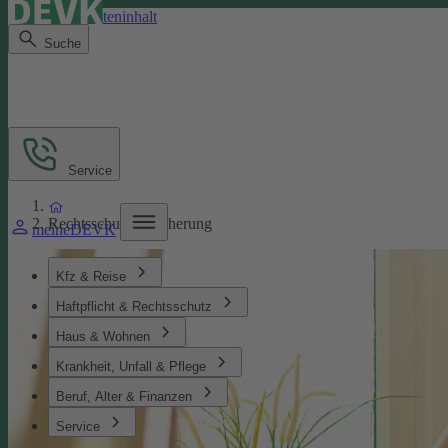
Direkt zum Seiteninhalt
Suche
Service
Rechtsschutzversicherung
meineDEVK
Kfz & Reise
Haftpflicht & Rechtsschutz
Haus & Wohnen
Krankheit, Unfall & Pflege
Beruf, Alter & Finanzen
Service