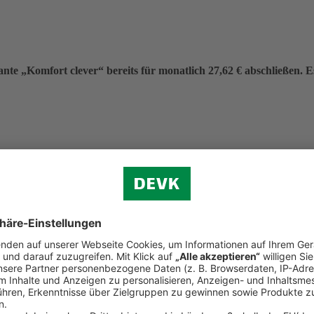
nte „Komfort clever“ bereits für monatlich 27,62 € abschließen. Es 
eitrag von 331,40 €.
f (ohne Verkehr)
n.
d Reiserecht
tständigen Bereich (Premium-Schutz)