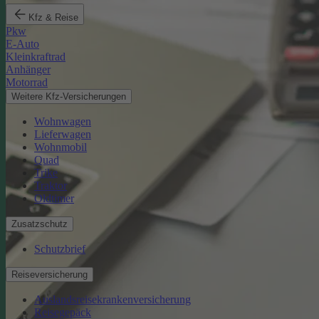
Kfz & Reise
Pkw
E-Auto
Kleinkraftrad
Anhänger
Motorrad
Weitere Kfz-Versicherungen
Wohnwagen
Lieferwagen
Wohnmobil
Quad
Trike
Traktor
Oldtimer
Zusatzschutz
Schutzbrief
Reiseversicherung
Auslandsreisekrankenversicherung
Reisegepäck