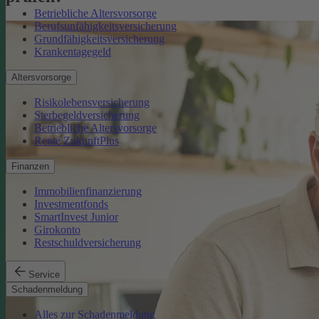
Betriebliche Altersvorsorge
Berufsunfähigkeitsversicherung
Grundfähigkeitsversicherung
Krankentagegeld
Altersvorsorge
Risikolebensversicherung
Sterbegeldversicherung
Betriebliche Altersvorsorge
Rente ZukunftPlus
Finanzen
Immobilienfinanzierung
Investmentfonds
SmartInvest Junior
Girokonto
Restschuldversicherung
Service
Schadenmeldung
Alles zur Schadenmeldung