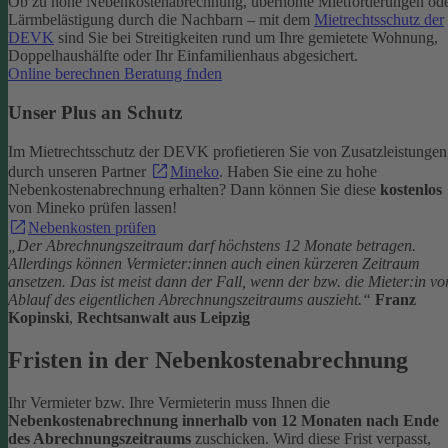
Ob zu hohe Nebenkostenabrechnung, überhöhte Mietforderungen od
Lärmbelästigung durch die Nachbarn – mit dem
Mietrechtsschutz der
DEVK
sind Sie bei Streitigkeiten rund um Ihre gemietete Wohnung,
Doppelhaushälfte oder Ihr Einfamilienhaus abgesichert.
Online berechnen
Beratung fnden
Unser Plus an Schutz
Im Mietrechtsschutz der DEVK profietieren Sie von Zusatzleistungen
durch unseren Partner
Mineko
.
Haben Sie eine zu hohe
Nebenkostenabrechnung erhalten? Dann können Sie diese
kostenlos
von Mineko prüfen lassen!
Nebenkosten prüfen
„
Der Abrechnungszeitraum darf höchstens 12 Monate betragen.
Allerdings können Vermieter:innen auch einen kürzeren Zeitraum
ansetzen. Das ist meist dann der Fall, wenn der bzw. die Mieter:in vo
Ablauf des eigentlichen Abrechnungszeitraums auszieht.“
Franz
Kopinski
,
Rechtsanwalt aus Leipzig
Fristen in der Nebenkostenabrechnung
Ihr Vermieter bzw. Ihre Vermieterin muss Ihnen die
Nebenkostenabrechnung innerhalb von 12 Monaten nach Ende
des Abrechnungszeitraums
zuschicken. Wird diese Frist verpasst,