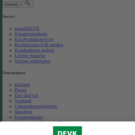
Suchen
Service
meineDEVK
Schadenmeldung
Kfz-Produktservices
Rechtsschutz-Fall melden
Kundendaten ändern
Leichte Sprache
Vertrag widerrufen
Unternehmen
Karriere
Presse
Das sind wir
Vorstand
Unternehmensberichte
Standorte
Kooperationen
Partnerschaft Deutsche Bahn
Nachhaltigkeit