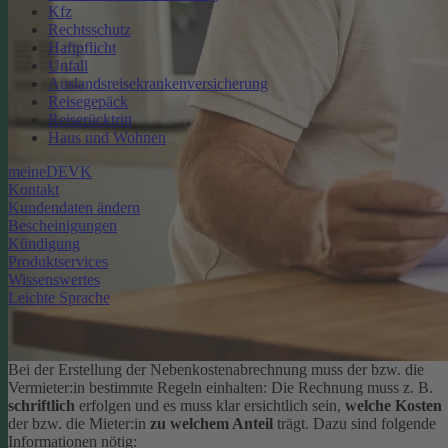
Kfz
Rechtsschutz
Haftpflicht
Unfall
Auslandsreisekrankenversicherung
Reisegepäck
Reiserücktritt
Haus und Wohnen
meineDEVK
Kontakt
Kundendaten ändern
Bescheinigungen
Kündigung
Produktservices
Wissenswertes
Leichte Sprache
Bei der Erstellung der Nebenkostenabrechnung muss der bzw. die
Vermieter:in bestimmte Regeln einhalten: Die Rechnung muss z. B.
schriftlich
erfolgen und es muss klar ersichtlich sein,
welche Kosten
der bzw. die Mieter:in
zu welchem Anteil
trägt. Dazu sind folgende
Informationen nötig: