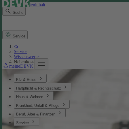
Direkt zum Seiteninhalt
Suche
Service
Service
Wissenswertes
Nebenkosten
meineDEVK
Kfz & Reise
Haftpflicht & Rechtsschutz
Haus & Wohnen
Krankheit, Unfall & Pflege
Beruf, Alter & Finanzen
Service