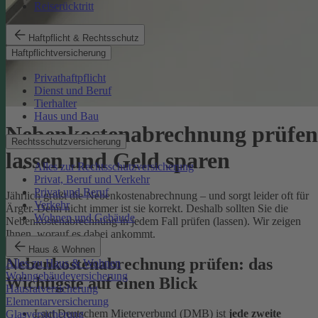
Reiserücktritt
Haftpflicht & Rechtsschutz
Haftpflichtversicherung
Privathaftpflicht
Dienst und Beruf
Tierhalter
Haus und Bau
Nebenkostenabrechnung prüfen
Rechtsschutzversicherung
lassen und Geld sparen
Alles zur Rechtsschutzversicherung
Privat, Beruf und Verkehr
Privat und Beruf
Jährlich grüßt die Nebenkostenabrechnung – und sorgt leider oft für
Verkehr
Ärger. Denn nicht immer ist sie korrekt. Deshalb sollten Sie die
Wohnen und Gebäude
Nebenkostenabrechnung in jedem Fall prüfen (lassen). Wir zeigen
Ihnen, worauf es dabei ankommt.
Haus & Wohnen
Nebenkostenabrechnung prüfen: das
Alles zu Haus & Wohnen
Wohngebäudeversicherung
Wichtigste auf einen Blick
Hausratversicherung
Elementarversicherung
Laut Deutschem Mieterverbund (DMB) ist
jede zweite
Glasversicherung