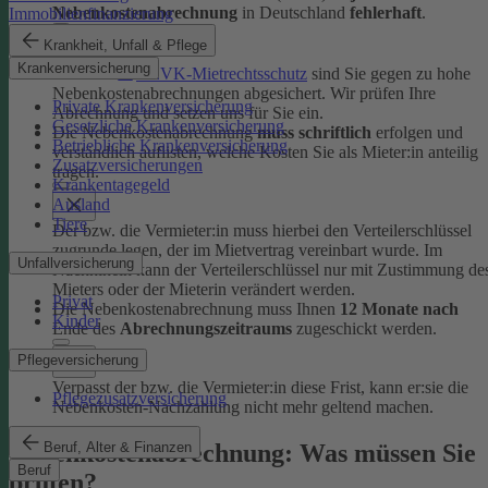
Nebenkostenabrechnung
in Deutschland
fehlerhaft
.
Immobilienfinanzierung
Krankheit, Unfall & Pflege
Krankenversicherung
Mit dem
DEVK-Mietrechtsschutz
sind Sie gegen zu hohe
Nebenkostenabrechnungen abgesichert. Wir prüfen Ihre
Private Krankenversicherung
Abrechnung und setzen uns für Sie ein.
Gesetzliche Krankenversicherung
Die Nebenkostenabrechnung
muss schriftlich
erfolgen und
Betriebliche Krankenversicherung
verständlich auflisten, welche Kosten Sie als Mieter:in anteilig
Zusatzversicherungen
tragen.
Krankentagegeld
Ausland
Tiere
Der bzw. die Vermieter:in muss hierbei den Verteilerschlüssel
zugrunde legen, der im Mietvertrag vereinbart wurde. Im
Unfallversicherung
Nachhinein kann der Verteilerschlüssel nur mit Zustimmung de
Mieters oder der Mieterin verändert werden.
Privat
Die Nebenkostenabrechnung muss Ihnen
12 Monate nach
Kinder
Ende des
Abrechnungszeitraums
zugeschickt werden.
Pflegeversicherung
Verpasst der bzw. die Vermieter:in diese Frist, kann er:sie die
Pflegezusatzversicherung
Nebenkosten-Nachzahlung nicht mehr geltend machen.
Nebenkostenabrechnung: Was müssen Sie
Beruf, Alter & Finanzen
Beruf
prüfen?