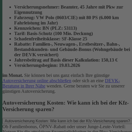
Versicherungsnehmer
: Beamter, 45 Jahre mit Pkw zur
Eigennutzung
Fahrzeug
: VW Polo (0603/CIE) mit 80 PS (6.000 km
Fahrleistung im Jahr)
Kennzeichen
: BN (PLZ: 53113)
Tarif
: Basis-Schutz (100 Mio. Deckung)
Schadenfreiheitsklasse
: SF-Klasse 25
Rabatte
: Familien-, Neuwagen-, Erstbesitzer-, Bahn-,
Bestandskunden- und Gebäude-Bonus (Wohngebäude bei
der DEVK versichert)
Jahresbeitrag auf Basis dieser Kalkulation
: 150,13 €
Versicherungsbeginn
: 19.03.2026
im Monat.
Sie können bei uns ganz einfach Ihre günstige
Autoversicherung online abschließen
oder sich an eine
DEVK-
Beratung in Ihrer Nähe
wenden. Gerne beraten wir Sie zu unserer
günstigen Autoversicherung.
Autoversicherung Kosten: Wie kann ich bei der Kfz-
Versicherung sparen?
Autoversicherung Kosten: Wie kann ich bei der Kfz-Versicherung sparen?
Ob Familienbonus, ÖPNV-Rabatt oder unser Junge-Leute-Vorteil:
Nutzen Sie die attraktiven Sparmöglichkeiten in der Pkw-Versicherun