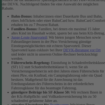
der DEVK. Nachfolgend finden Sie eine Auswahl der möglichen
Rabatte.
Bahn-Bonus:
Inhaber:innen einer Dauerkarte Bus und Bahn,
eines JobTickets oder einer BahnCard bzw. BahnCard Comfort
erhalten bis zu 7 Prozent Rabatt.
Familien-Bonus:
Familien, bei denen ein maximal 15 Jahre
altes Kind im Haushalt wohnt, sparen bei uns beim Kfz-Betrag.
Junge-Leute-Sparvorteil
: Wir bieten jungen Menschen sowie
Fahranfänger:innen in der Pkw-Versicherung günstige
Einstiegsmöglichkeiten mit echtem Sparvorteil. Dieser
Sparvorteil kann exklusiv bei Ihrer
DEVK-Beratung vor Ort
und leider nicht in unserem Online-Rechner berücksichtigt
werden.
Führerschein-Regelung:
Einstufung in Schadenfreiheitsklasse
(SF) 1/2 statt Schadenfreiheitsklasse 0, wenn Sie als
Versicherungsnehmer:in seit drei Jahren einen Führerschein für
einen Pkw, ein Kraftrad, ein Campingfahrzeug oder ein Quad
besitzen. Maßgebend für die Anrechnung ist das
Erteilungsdatum des Führerscheins in der erforderlichen
Fahrzeugklasse für das beantragte Fahrzeug.
günstigere Beiträge bis SF-Klasse 50:
Wir rechnen Ihnen in
der Kfz-Haftpflicht- und Vollkaskoversicherung bis zu 50
schadenfrei gefahrene Jahre an.
günstige Einstufung für
Zweitwagen
: Wir bieten Ihnen