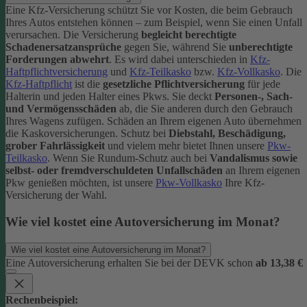
Eine Kfz-Versicherung schützt Sie vor Kosten, die beim Gebrauch
Ihres Autos entstehen können – zum Beispiel, wenn Sie einen Unfall
verursachen. Die Versicherung
begleicht berechtigte
Schadenersatzansprüche
gegen Sie, während Sie
unberechtigte
Forderungen abwehrt
.
Es wird dabei unterschieden in
Kfz-
Haftpflichtversicherung
und
Kfz-Teilkasko
bzw.
Kfz-Vollkasko
. Die
Kfz-Haftpflicht
ist die
gesetzliche Pflichtversicherung
für jede
Halterin und jeden Halter eines Pkws. Sie deckt
Personen-, Sach-
und Vermögensschäden
ab, die Sie anderen durch den Gebrauch
Ihres Wagens zufügen.
Schäden an Ihrem eigenen Auto übernehmen
die Kaskoversicherungen. Schutz bei
Diebstahl, Beschädigung,
grober Fahrlässigkeit
und vielem mehr bietet Ihnen unsere
Pkw-
Teilkasko
. Wenn Sie Rundum-Schutz auch bei
Vandalismus sowie
selbst- oder fremdverschuldeten Unfallschäden
an Ihrem eigenen
Pkw genießen möchten, ist unsere
Pkw-Vollkasko
Ihre Kfz-
Versicherung der Wahl.
Wie viel kostet eine Autoversicherung im Monat?
Wie viel kostet eine Autoversicherung im Monat?
Eine Autoversicherung erhalten Sie bei der DEVK schon
ab 13,38 €
Rechenbeispiel: