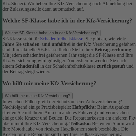
Kfz-Steuer). Wir heben Ihre Kfz-Versicherung nach Abmeldung bei
der Zulassungsstelle dann automatisch auf.
Welche SF-Klasse habe ich in der Kfz-Versicherung?
Welche SF-Klasse habe ich in der Kfz-Versicherung?
SF-Klasse steht für
Schadenfreiheitsklasse
. Sie gibt an,
wie viele
Jahre Sie schaden- und unfallfrei
in der Kfz-Versicherung gefahren
sind. Ihre aktuelle SF-Klasse finden Sie in Ihrer
Beitragsrechnung
.
Mit jedem schadenfrei gefahrenen Jahr steigt die SF-Klasse und Ihre
Kfz-Versicherung wird günstiger. Andersherum werden Sie nach
einem
Schadenfall
in der Schadenfreiheitsklasse
zurückgestuft
und
der Beitrag steigt wieder.
Wo hilft mir meine Kfz-Versicherung?
Wo hilft mir meine Kfz-Versicherung?
In welchen Fällen greift der Schutz unserer Autoversicherung?
Nachfolgend einige Praxisbeispiele:
Haftpflicht:
Beim Ausparken
streifen Sie mit Ihrem Auto ein anderes Fahrzeug und verursachen
einige üble Kratzer und Beulen. Die Reparaturkosten am anderen Pk
übernimmt Ihre Kfz-Versicherung.
Teilkasko:
Bei einem Sturm wird
Ihre Motorhaube von riesigen Hagelkörnern stark beschädigt. Die
Kosten für die Reparatur sind über Ihre Teilkaskoversicherung