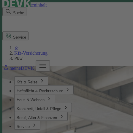
Direkt zum Seiteninhalt
Suche
Service
Kfz-Versicherung
Pkw
meineDEVK
Kfz & Reise
Haftpflicht & Rechtsschutz
Haus & Wohnen
Krankheit, Unfall & Pflege
Beruf, Alter & Finanzen
Service