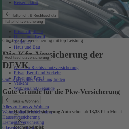
Reiserücktritt
Haftpflicht & Rechtsschutz
Haftpflichtversicherung
Privathaftpflicht
Dienst und Beruf
Günstige Autoversicherung mit top Leistung
Tierhalter
Haus und Bau
Die Kfz-Versicherung der
Rechtsschutzversicherung
DEVK
Alles zur Rechtsschutzversicherung
Privat, Beruf und Verkehr
Privat und Beruf
Online berechnen
Beratung finden
Verkehr
Wohnen und Gebäude
Gute Gründe für die Pkw-Versicherung
der DEVK
Haus & Wohnen
Alles zu Haus & Wohnen
Haftpflichtversicherung Auto
schon ab
13,38 €
im Monat
Wohngebäudeversicherung
Hausratversicherung
Elementarversicherung
Rechenbeispiel:
Glasversicherung