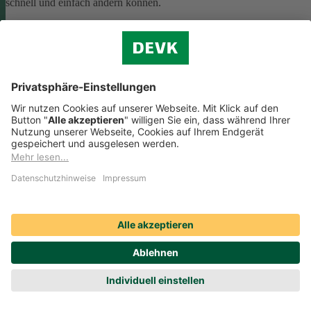
schnell und einfach ändern können.
Kfz-Versicherung: Wie kann ich meinen Zweitwagen
versichern?
Kfz-Versicherung: Wie kann ich meinen Zweitwagen versichern?
Ihren Zweitwagen (oder ein anderes Zweitfahrzeug wie ein Motorrad
Campingfahrzeug, Quad oder Trike) können Sie bei uns ganz einfach
über die Pkw-Versicherung absichern. Dabei haben Sie den Vorteil,
dass ihr
Zweitfahrzeug in eine höhere Schadenfreiheitsklasse
eingestuft
wird, wenn bestimmte Voraussetzungen erfüllt sind.
Übrigens: Das gilt nicht nur für Ihre eigenen, sondern auch für die
Zweitfahrzeuge Ihrer Partnerin oder Ihres Partners
. Sie können
die Sparmöglichkeiten bei Zweitfahrzeugen darüber hinaus nutzen,
wenn Sie
Fahranfänger:in
sind. Versichern Sie dazu das Auto über ei
Elternteil oder Ihre Partnerin bzw. Ihren Partner als Zweitwagen. Ein
Überblick über alle Sparmöglichkeiten verschaffen wir Ihnen auf der
Seite der
Zweitwagen-Versicherung
.
Downloads zur Kfz-Versicherung
Kundenbroschüre herunterladen (PDF, 981 KB)
Tarifübersicht herunterladen (PDF, 193 KB)