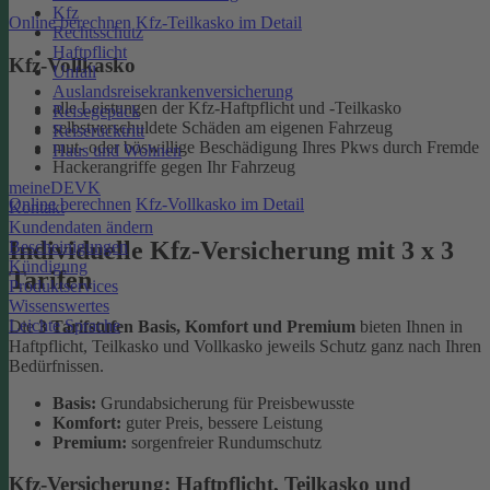
Kfz
Online berechnen
Kfz-Teilkasko im Detail
Rechtsschutz
Haftpflicht
Kfz-Vollkasko
Unfall
Auslandsreisekrankenversicherung
alle Leistungen der Kfz-Haftpflicht und -Teilkasko
Reisegepäck
selbstverschuldete Schäden am eigenen Fahrzeug
Reiserücktritt
mut- oder böswillige Beschädigung Ihres Pkws durch Fremde
Haus und Wohnen
Hackerangriffe gegen Ihr Fahrzeug
meineDEVK
Online berechnen
Kfz-Vollkasko im Detail
Kontakt
Kundendaten ändern
Individuelle Kfz-Versicherung mit 3 x 3
Bescheinigungen
Kündigung
Tarifen
Produktservices
Wissenswertes
Leichte Sprache
Die
3 Tarifstufen Basis, Komfort und Premium
bieten Ihnen in
Haftpflicht, Teilkasko und Vollkasko jeweils Schutz ganz nach Ihren
Bedürfnissen.
Basis:
Grundabsicherung für Preisbewusste
Komfort:
guter Preis, bessere Leistung
Premium:
sorgenfreier Rundumschutz
Kfz-Versicherung: Haftpflicht, Teilkasko und