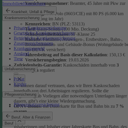
Versicherungsnehmer
: Beamter, 45 Jahre mit Pkw zur
Immobilienfinanzierung
Eigennutzung
Krankheit, Unfall & Pflege
Fahrzeug
: VW Polo (0603/CIE) mit 80 PS (6.000 km
Krankenversicherung
Fahrleistung im Jahr)
Kennzeichen
: BN (PLZ: 53113)
Private Krankenversicherung
Tarif
: Basis-Schutz (100 Mio. Deckung)
Gesetzliche Krankenversicherung
Schadenfreiheitsklasse
: SF-Klasse 25
Betriebliche Krankenversicherung
Rabatte
: Familien-, Neuwagen-, Erstbesitzer-, Bahn-,
Zusatzversicherungen
Bestandskunden- und Gebäude-Bonus (Wohngebäude be
Krankentagegeld
der DEVK versichert)
Ausland
Jahresbeitrag auf Basis dieser Kalkulation
: 150,13 €
Tiere
Versicherungsbeginn
: 19.03.2026
Zufriedenheits-Garantie:
Kaskoschäden innerhalb von
3
Unfallversicherung
Arbeitstagen
reguliert
Privat
Kinder
Sie können darauf vertrauen, dass wir Ihren Kaskoschaden
innerhalb von drei Arbeitstagen regulieren. Sollte die
Pflegeversicherung
Regulierung ab Vorliegen aller notwendigen Unterlagen länger
dauern, gibt’s eine kleine Wiedergutmachung.
Pflegezusatzversicherung
ÖPNV-Bonus:
mit Dauerkarte für Bus und Bahn bis zu
7 %
sparen
Beruf, Alter & Finanzen
Beruf
Inhaberinnen und Inhaber einer Jahreskarte Bus und Bahn, des