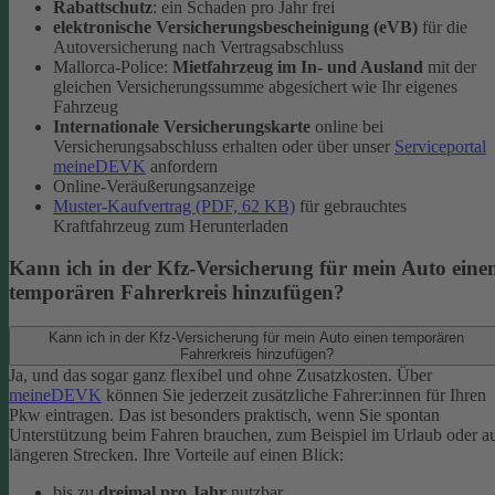
Rabattschutz
: ein Schaden pro Jahr frei
elektronische Versicherungsbescheinigung (eVB)
für die
Autoversicherung nach Vertragsabschluss
Mallorca-​Police:
Mietfahrzeug im In- und Ausland
mit der
gleichen Versicherungssumme abgesichert wie Ihr eigenes
Fahrzeug
Internationale Versicherungskarte
online bei
Versicherungsabschluss erhalten oder über unser
Serviceportal
meineDEVK
anfordern
Online-​Veräußerungsanzeige
Muster-​Kaufvertrag (PDF, 62 KB)
für gebrauchtes
Kraftfahrzeug zum Herunterladen
Kann ich in der Kfz-Versicherung für mein Auto eine
temporären Fahrerkreis hinzufügen?
Kann ich in der Kfz-Versicherung für mein Auto einen temporären
Fahrerkreis hinzufügen?
Ja, und das sogar ganz flexibel und ohne Zusatzkosten. Über
meineDEVK
können Sie jederzeit zusätzliche Fahrer:innen für Ihren
Pkw eintragen.
Das ist besonders praktisch, wenn Sie spontan
Unterstützung beim Fahren brauchen, zum Beispiel im Urlaub oder a
längeren Strecken.
Ihre Vorteile auf einen Blick:
bis zu
dreimal pro Jahr
nutzbar