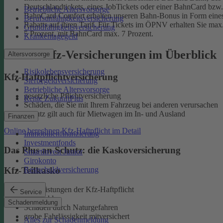
Deutschlandtickets, eines JobTickets oder einer BahnCard bzw.
Betriebliche Altersvorsorge
BahnCard Comfort erhalten unseren Bahn-Bonus in Form eine
Berufsunfähigkeitsversicherung
Rabatts auf ihren Tarif. Für Tickets im ÖPNV erhalten Sie max
Grundfähigkeitsversicherung
5 Prozent, mit BahnCard max. 7 Prozent.
Krankentagegeld
Unsere Kfz-Versicherungen im Überblick
Altersvorsorge
Risikolebensversicherung
Kfz-Haftpflicht­versicherung
Sterbegeldversicherung
Betriebliche Altersvorsorge
gesetzliche Pflichtversicherung
Rente ZukunftPlus
Schäden, die Sie mit Ihrem Fahrzeug bei anderen verursachen
Schutz gilt auch für Mietwagen im In- und Ausland
Finanzen
Online berechnen
Kfz-Haftpflicht im Detail
Immobilienfinanzierung
Investmentfonds
Das Plus an Schutz: die Kaskoversicherung
SmartInvest Junior
Girokonto
Kfz-Teilkasko
Restschuldversicherung
alle Leistungen der Kfz-Haftpflicht
Service
Diebstahl
Schadenmeldung
Schäden durch Naturgefahren
grobe Fahrlässigkeit mitversichert
Alles zur Schadenmeldung