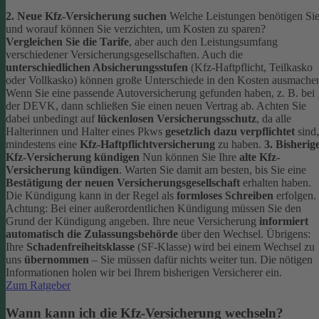
2. Neue Kfz-Versicherung suchen
Welche Leistungen benötigen Si
und worauf können Sie verzichten, um Kosten zu sparen?
Vergleichen Sie die Tarife
, aber auch den Leistungsumfang
verschiedener Versicherungsgesellschaften. Auch die
unterschiedlichen Absicherungsstufen
(Kfz-Haftpflicht, Teilkasko
oder Vollkasko) können große Unterschiede in den Kosten ausmache
Wenn Sie eine passende Autoversicherung gefunden haben, z. B. bei
der DEVK, dann schließen Sie einen neuen Vertrag ab. Achten Sie
dabei unbedingt auf
lückenlosen Versicherungsschutz
, da alle
Halterinnen und Halter eines Pkws
gesetzlich dazu verpflichtet
sind,
mindestens eine
Kfz-Haftpflichtversicherung
zu haben.
3. Bisherig
Kfz-Versicherung kündigen
Nun können Sie Ihre
alte Kfz-
Versicherung kündigen
. Warten Sie damit am besten, bis Sie eine
Bestätigung der neuen Versicherungsgesellschaft
erhalten haben.
Die Kündigung kann in der Regel als
formloses Schreiben
erfolgen.
Achtung: Bei einer außerordentlichen Kündigung müssen Sie den
Grund der Kündigung angeben.
Ihre neue Versicherung
informiert
automatisch die Zulassungsbehörde
über den Wechsel. Übrigens:
Ihre
Schadenfreiheitsklasse
(SF-Klasse) wird bei einem Wechsel zu
uns
übernommen
– Sie müssen dafür nichts weiter tun. Die nötigen
Informationen holen wir bei Ihrem bisherigen Versicherer ein.
Zum Ratgeber
Wann kann ich die Kfz-Versicherung wechseln?