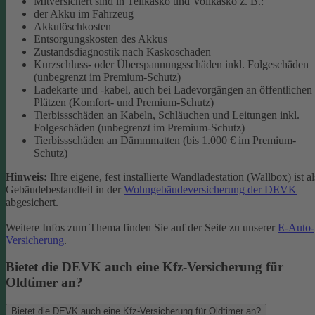
Mitversichert sind in Teilkasko und Vollkasko z. B.:
der Akku im Fahrzeug
Akkulöschkosten
Entsorgungskosten des Akkus
Zustandsdiagnostik nach Kaskoschaden
Kurzschluss- oder Überspannungsschäden inkl. Folgeschäden
(unbegrenzt im Premium-Schutz)
Ladekarte und -kabel, auch bei Ladevorgängen an öffentlichen
Plätzen (Komfort- und Premium-Schutz)
Tierbissschäden an Kabeln, Schläuchen und Leitungen inkl.
Folgeschäden (unbegrenzt im Premium-Schutz)
Tierbissschäden an Dämmmatten (bis 1.000 € im Premium-
Schutz)
Hinweis:
Ihre eigene, fest installierte Wandladestation (Wallbox) ist al
Gebäudebestandteil in der
Wohngebäudeversicherung der DEVK
abgesichert.
Weitere Infos zum Thema finden Sie auf der Seite zu unserer
E-Auto-
Versicherung
.
Bietet die DEVK auch eine Kfz-Versicherung für
Oldtimer an?
Bietet die DEVK auch eine Kfz-Versicherung für Oldtimer an?