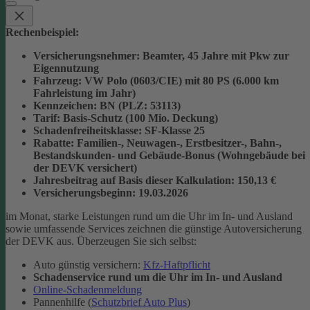
Rechenbeispiel:
Versicherungsnehmer
: Beamter, 45 Jahre mit Pkw zur
Eigennutzung
Fahrzeug
: VW Polo (0603/CIE) mit 80 PS (6.000 km
Fahrleistung im Jahr)
Kennzeichen
: BN (PLZ: 53113)
Tarif
: Basis-Schutz (100 Mio. Deckung)
Schadenfreiheitsklasse
: SF-Klasse 25
Rabatte
: Familien-, Neuwagen-, Erstbesitzer-, Bahn-,
Bestandskunden- und Gebäude-Bonus (Wohngebäude bei
der DEVK versichert)
Jahresbeitrag auf Basis dieser Kalkulation
: 150,13 €
Versicherungsbeginn
: 19.03.2026
im Monat, starke Leistungen rund um die Uhr im In- und Ausland
sowie umfassende Services zeichnen die günstige Autoversicherung
der DEVK aus. Überzeugen Sie sich selbst:
Auto günstig versichern:
Kfz-​Haftpflicht
Schadenservice rund um die Uhr im In- und Ausland
Online-​Schadenmeldung
Pannenhilfe (
Schutzbrief Auto Plus
)