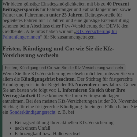
Wir bieten günstige Einstiegsmöglichkeiten mit bis zu
40 Prozent
Beitragsersparnis
für Fahranfänger und Fahranfängerinnen sowie
Fahrer und Fahrerinnen
unter 23 Jahren
.
Beitragsvorteile für
begleitetes Fahren mit 17 Jahren und eine günstige Ersteinstufung
schonen beim Abschluss einer Pkw-Versicherung der DEVK den
Geldbeutel.
Alle Infos haben wir auf „
Kfz-Versicherung für
Fahranfänger:innen
“ für Sie zusammengetragen.
Fristen, Kündigung und Co: wie Sie die Kfz-
Versicherung wechseln
Fristen, Kündigung und Co: wie Sie die Kfz-Versicherung wechseln
Wenn Sie Ihre Kfz-Versicherung wechseln möchten, müssen Sie vor
allem die
Kündigungsfrist beachten
. Der Stichtag für fristgerechte
Kündigungen ist in der Regel der
30. November
eines Jahres. Gehen
Sie am besten wie folgt vor:
1. Informieren Sie sich über Ihre
Vertragslaufzeit
Diese können Sie Ihren Vertragsunterlagen
entnehmen. Bei den meisten Kfz-Versicherungen ist der 30. Novembe
Stichtag für eine fristgerechte Kündigung. In einigen Fällen haben Sie
ein
Sonderkündigungsrecht
, z. B. bei
Beitragserhöhung Ihrer aktuellen Kfz-Versicherung
nach einem Unfall
Fahrzeugkauf bzw. Halterwechsel