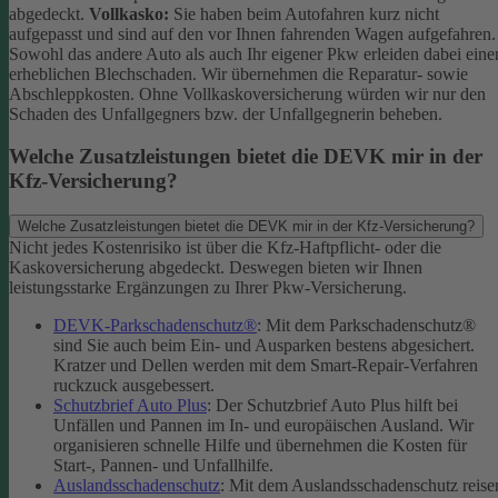
abgedeckt.
Vollkasko:
Sie haben beim Autofahren kurz nicht
aufgepasst und sind auf den vor Ihnen fahrenden Wagen aufgefahren.
Sowohl das andere Auto als auch Ihr eigener Pkw erleiden dabei eine
erheblichen Blechschaden. Wir übernehmen die Reparatur- sowie
Abschleppkosten. Ohne Vollkaskoversicherung würden wir nur den
Schaden des Unfallgegners bzw. der Unfallgegnerin beheben.
Welche Zusatzleistungen bietet die DEVK mir in der
Kfz-Versicherung?
Welche Zusatzleistungen bietet die DEVK mir in der Kfz-Versicherung?
Nicht jedes Kostenrisiko ist über die Kfz-Haftpflicht- oder die
Kaskoversicherung abgedeckt. Deswegen bieten wir Ihnen
leistungsstarke Ergänzungen zu Ihrer Pkw-Versicherung.
DEVK-Parkschadenschutz®
: Mit dem Parkschadenschutz®
sind Sie auch beim Ein- und Ausparken bestens abgesichert.
Kratzer und Dellen werden mit dem Smart-Repair-Verfahren
ruckzuck ausgebessert.
Schutzbrief Auto Plus
: Der Schutzbrief Auto Plus hilft bei
Unfällen und Pannen im In- und europäischen Ausland. Wir
organisieren schnelle Hilfe und übernehmen die Kosten für
Start-, Pannen- und Unfallhilfe.
Auslandsschadenschutz
: Mit dem Auslandsschadenschutz reise