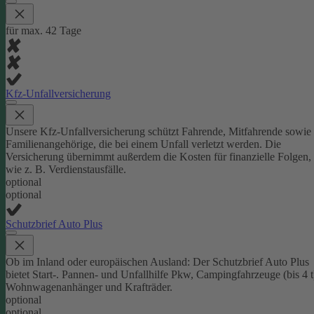
für max. 42 Tage
Kfz-Unfallversicherung
Unsere Kfz-Unfallversicherung schützt Fahrende, Mitfahrende sowie
Familienangehörige, die bei einem Unfall verletzt werden. Die
Versicherung übernimmt außerdem die Kosten für finanzielle Folgen,
wie z. B. Verdienstausfälle.
optional
optional
Schutzbrief Auto Plus
Ob im Inland oder europäischen Ausland: Der Schutzbrief Auto Plus
bietet Start-. Pannen- und Unfallhilfe Pkw, Campingfahrzeuge (bis 4 t
Wohnwagenanhänger und Krafträder.
optional
optional