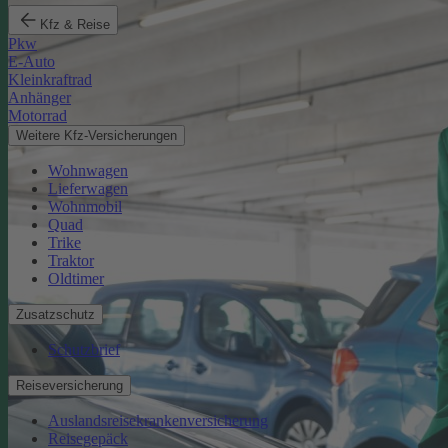
Kfz & Reise
Pkw
E-Auto
Kleinkraftrad
Anhänger
Motorrad
Weitere Kfz-Versicherungen
Wohnwagen
Lieferwagen
Wohnmobil
Quad
Trike
Traktor
Oldtimer
Zusatzschutz
Schutzbrief
Reiseversicherung
Auslandsreisekrankenversicherung
Reisegepäck