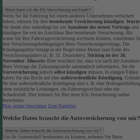
Wann kann ich die Kfz-Versicherung wechseln?
Wenn Sie Ihr Fahrzeug bei einem anderen Unternehmen versichert
haben, müssen Sie Ihre
bestehende Versicherung kündigen
.
Warte
Sie damit aber unbedingt bis zur
Annahme des neuen Vertrags
und
kündigen Sie erst im Anschluss Ihre bestehende Versicherung.
Bis
wann Sie Ihre Fahrzeugversicherung wechseln können, entnehmen S
den Versicherungsbedingungen Ihres Versicherungsvertrags. Die
Kündigungsfrist beträgt in der Regel einen Monat zum Ende des
Versicherungsjahres (z. B. 31. Dezember).
Stichtag ist der 30.
November
.
Hinweis:
Bitte beachten Sie, dass wir nach der Annahme
Ihres Vertrags die Zulassungsstelle automatisch informieren, Sie die
Vorversicherung
jedoch
selbst kündigen
müssen.
In einigen Fällen
haben Sie das Recht auf eine
außerordentliche Kündigung
. Gründe
für eine außerordentliche Kündigung sind z. B. eine Beitragserhöhun
ohne zusätzliche Leistungen, ein Fahrzeugwechsel oder ein
Schadenfall.
Hier können Sie Ihre neue Kfz-Versicherung online
berechnen:
Pkw online berechnen
Zum Ratgeber
Welche Daten braucht die Autoversicherung von mir
Welche Daten braucht die Autoversicherung von mir?
Um ihr Automodell bestimmen zu können, nehmen Sie Ihren