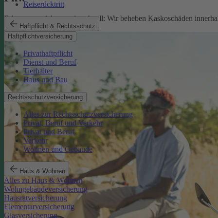
Reiserücktritt
Fahrzeugversicherung in schnell: Wir beheben Kaskoschäden innerhal
Haftpflicht & Rechtsschutz
Pkw-Versicherung
Haftpflichtversicherung
Privathaftpflicht
Dienst und Beruf
Tierhalter
Haus und Bau
Rechtsschutzversicherung
Alles zur Rechtsschutzversicherung
Privat, Beruf und Verkehr
Privat und Beruf
Verkehr
Wohnen und Gebäude
Haus & Wohnen
Alles zu Haus & Wohnen
Wohngebäudeversicherung
Hausratversicherung
Elementarversicherung
Glasversicherung