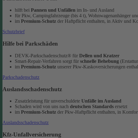
hilft bei
Pannen und Unfällen
im In- und Ausland
für Pkw, Campingfahrzeuge (bis 4 t), Wohnwagenanhänger und
im
Premium-Schutz
der Haftpflicht enthalten, in Aktiv und K
Schutzbrief
Hilfe bei Parkschäden
DEVK-Parkschadenschutz® für
Dellen und Kratzer
Smart-Repair-Verfahren sorgt für
schnelle Behebung
(Erstattu
im
Premium-Schutz
unserer Pkw-Kaskoversicherungen enthal
Parkschadenschutz
Auslandsschadenschutz
Zusatzleistung für unverschuldete
Unfälle im Ausland
Schaden wird von uns nach
deutschen Standards
ersetzt
im
Premium-Schutz
der Pkw-Haftpflicht enthalten, in Komfort
Auslandsschadenschutz
Kfz-Unfallversicherung