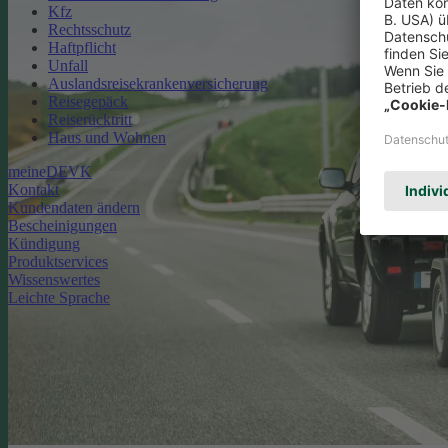
Kfz
Rechtsschutz
Haftpflicht
Unfall
Auslandsreisekrankenversicherung
Reisegepäck
Reiserücktritt
Haus und Wohnen
meineDEVK
Kontakt
Kundendaten ändern
Bescheinigungen
Kündigung
Produktservices
Wissenswertes
Leichte Sprache