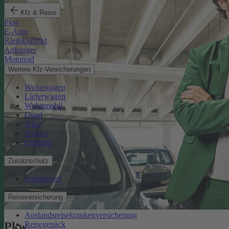
Kfz & Reise
Pkw
E-Auto
Kleinkraftrad
Anhänger
Motorrad
Weitere Kfz-Versicherungen
Wohnwagen
Lieferwagen
Wohnmobil
Quad
Trike
Traktor
Oldtimer
Zusatzschutz
Schutzbrief
Reiseversicherung
Auslandsreisekrankenversicherung
Reisegepäck
Pkw