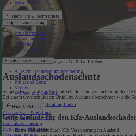
Reiserücktritt
Haftpflicht & Rechtsschutz
Haftpflichtversicherung
Privathaftpflicht
Dienst und Beruf
Tierhalter
Haus und Bau
Rechtsschutzversicherung
Kfz-Auslandsschutz: für ein gutes Gefühl auf Reisen
Alles zur Rechtsschutzversicherung
Auslandsschadenschutz
Privat, Beruf und Verkehr
Privat und Beruf
Verkehr
Sicheres Reisen mit der Auslandsschadenschutzversicherung der DE
Wohnen und Gebäude
Bei einem unverschuldeten Unfall im Ausland übernehmen wir die Sc
Online berechnen
Beratung finden
Haus & Wohnen
Alles zu Haus & Wohnen
Gute Gründe für den Kfz-Auslandsschad
Wohngebäudeversicherung
Hausratversicherung
Elementarversicherung
Extra-Sicherheit
durch Kfz-Versicherung im Ausland
Glasversicherung
Regulierung nach
deutschem Recht
und
deutschen Standard