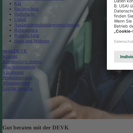
Kfz
Rechtsschutz
Haftpflicht
Unfall
Auslandsreisekrankenversicherung
Reisegepäck
Reiserücktritt
Haus und Wohnen
meineDEVK
Kontakt
Kundendaten ändern
Bescheinigungen
Kündigung
Produktservices
Wissenswertes
Leichte Sprache
Gut beraten mit der DEVK