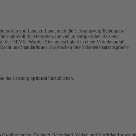
cheiden sich von Land zu Land, auch die Leistungsverpflichtungen
chutz sinnvoll für Menschen, die viel im europäischen Ausland
ard der DEVK. Wurden Sie unverschuldet in einen Verkehrsunfall
 Recht und Standards aus. Sie machen Ihre Schadenersatzansprüche
ie die Leistung
optional
hinzubuchen.
 Großbritannien (England, Schottland, Wales) und Nordirland sowie i