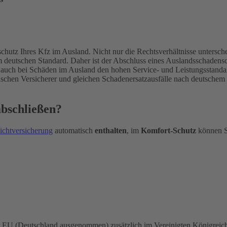
htschutz Ihres Kfz im Ausland. Nicht nur die Rechtsverhältnisse unters
em deutschen Standard. Daher ist der Abschluss eines Auslandsschadens
 auch bei Schäden im Ausland den hohen Service- und Leistungsstand
schen Versicherer und gleichen Schadenersatzausfälle nach deutschem
abschließen?
ichtversicherung
automatisch
enthalten
, im
Komfort-Schutz
können S
er EU (Deutschland ausgenommen) zusätzlich im Vereinigten Königreich