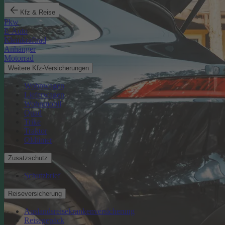
Kfz & Reise
Pkw
E-Auto
Kleinkraftrad
Anhänger
Motorrad
Weitere Kfz-Versicherungen
Wohnwagen
Lieferwagen
Wohnmobil
Quad
Trike
Traktor
Oldtimer
Zusatzschutz
Schutzbrief
Reiseversicherung
Auslandsreisekrankenversicherung
Reisegepäck