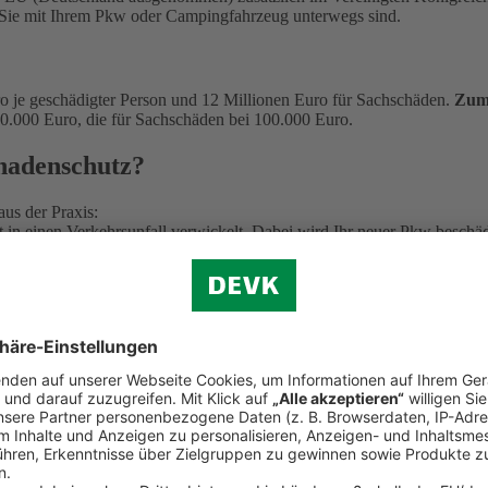
b Sie mit Ihrem Pkw oder Campingfahrzeug unterwegs sind.
o je geschädigter Person und 12 Millionen Euro für Sachschäden.
Zum 
0.000 Euro, die für Sachschäden bei 100.000 Euro.
chadenschutz?
us der Praxis:
det in einen Verkehrsunfall verwickelt. Dabei wird Ihr neuer Pkw besc
auch für die Wertminderung nach deutschem Standard auf.
artner:in verletzt und in ein Krankenhaus, 50 km von Ihrem Urlaubsort
mmt die erforderlichen Mietwagenkosten.