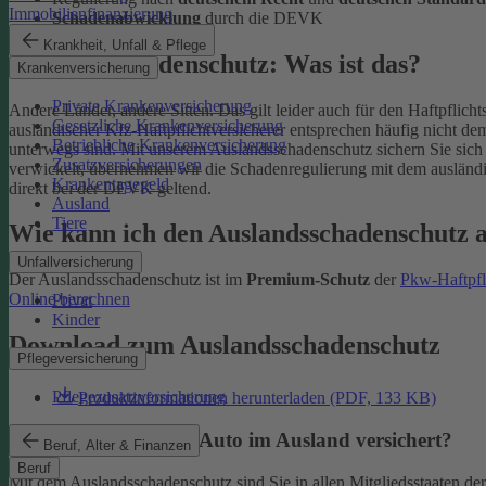
Immobilienfinanzierung
Schadenabwicklung
durch die DEVK
Krankheit, Unfall & Pflege
Auslandsschadenschutz: Was ist das?
Krankenversicherung
Private Krankenversicherung
Andere Länder, andere Sitten. Das gilt leider auch für den Haftpflic
Gesetzliche Krankenversicherung
ausländischer Kfz-Haftpflichtversicherer entsprechen häufig nicht d
Betriebliche Krankenversicherung
unterwegs sind.
Mit unserem Auslandsschadenschutz sichern Sie sich
Zusatzversicherungen
verwickelt, übernehmen wir die Schadenregulierung mit dem ausländi
Krankentagegeld
direkt bei der DEVK geltend.
Ausland
Tiere
Wie kann ich den Auslandsschadenschutz 
Unfallversicherung
Der Auslandsschadenschutz ist im
Premium-Schutz
der
Pkw-Haftpfl
Online berechnen
Privat
Kinder
Download zum Auslandsschadenschutz
Pflegeversicherung
Pflegezusatzversicherung
Produktinformationen herunterladen (PDF, 133 KB)
Wichtig: Wo ist mein Auto im Ausland versichert?
Beruf, Alter & Finanzen
Beruf
Mit dem Auslandsschadenschutz sind Sie in allen Mitgliedsstaaten d