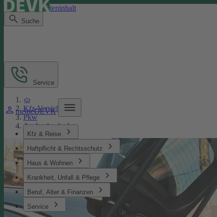
Direkt zum Seiteninhalt
Suche
Service
Kfz-Versicherung
meineDEVK
Pkw
Auslandsschaden
Kfz & Reise
Haftpflicht & Rechtsschutz
Haus & Wohnen
Krankheit, Unfall & Pflege
Beruf, Alter & Finanzen
Service