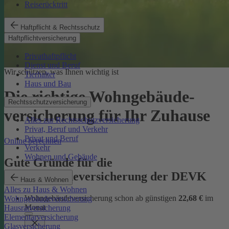
Reiserücktritt
Haftpflicht & Rechtsschutz
Haftpflichtversicherung
Privathaftpflicht
Dienst und Beruf
Wir schützen, was Ihnen wichtig ist
Tierhalter
Haus und Bau
Die richtige Wohngebäude­
Rechtsschutzversicherung
versicherung für Ihr Zuhause
Alles zur Rechtsschutzversicherung
Privat, Beruf und Verkehr
Privat und Beruf
Online berechnen
Verkehr
Wohnen und Gebäude
Gute Gründe für die
Wohngebäudeversicherung der DEVK
Haus & Wohnen
Alles zu Haus & Wohnen
Wohngebäudeversicherung schon ab günstigen
22,68 €
im
Wohngebäudeversicherung
Monat
Hausratversicherung
Elementarversicherung
Glasversicherung