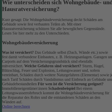
Wie unterscheiden sich Wohngebäude- un
Hausratversicherung?
Kurz gesagt: Die Wohngebäudeversicherung deckt Schäden am
Gebäude sowie fest verbauten Teilen ab. Mit einer
Hausratversicherung schützen Sie alle beweglichen Gegenstände.
Lesen Sie hier mehr zu den Unterschieden.
Wohngebäudeversicherung
Was ist versichert?
Das Gebäude selbst (Dach, Wände etc.) sowie
fest damit verbundene Einbauten, z. B. Heizungsanlagen. Garagen u
Carports auf dem Versicherungsgrundstück sind ebenfalls
mitversichert.
Welche Gefahren sind versichert?
Sturm, Hagel,
Blitzschlag, Feuer und Explosion, Leitungswasser und, sofern
vereinbart, Schäden durch weitere Naturgefahren (Elementar) sowie j
nach Tarif Schäden durch Vandalismus und Einbruch an Gebäude un
Gebäudebestandteilen
Für wen ist die Versicherung geeignet?
Immobilieneigentümer:innen
Schadenbeispiel
Bei einem
Leitungswasserrohrbruch kommt die Wohngebäudeversicherung für
die Reparatur des Rohrs und die entstandenen Schäden an den
Wänden auf.
Online berechnen