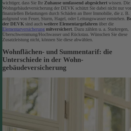
wichtiger, dass Sie Ihr
Zuhause umfassend abgesichert
wissen. Die
Wohngebäudeversicherung der DEVK schützt Sie dabei nicht nur vo
finanziellen Belastungen durch Schäden an Ihrer Immobilie, die z. B.
aufgrund von Feuer, Sturm, Hagel, oder Leitungswasser entstehen.
Be
der DEVK
sind auch
weitere Elementargefahren
über die
Elementarversicherung
mitversichert
. Dazu zählen u. a. Starkregen,
Überschwemmung/Hochwasser und Rückstau. Wünschen Sie diese
Zusatzleistung nicht, können Sie diese abwählen.
Wohnflächen- und Summentarif: die
Unterschiede in der Wohn­
gebäudeversicherung