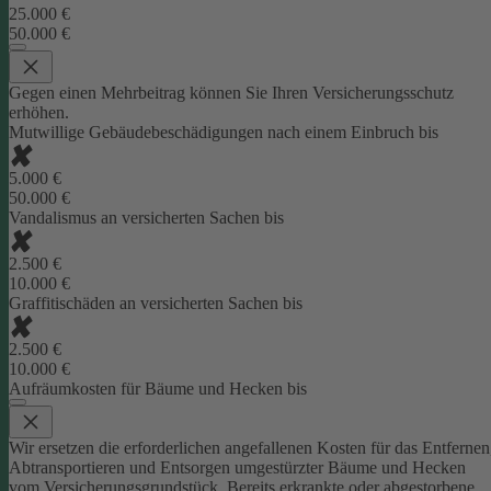
25.000 €
50.000 €
Gegen einen Mehrbeitrag können Sie Ihren Versicherungsschutz
erhöhen.
Mutwillige Gebäudebeschädigungen nach einem Einbruch bis
5.000 €
50.000 €
Vandalismus an versicherten Sachen bis
2.500 €
10.000 €
Graffitischäden an versicherten Sachen bis
2.500 €
10.000 €
Aufräumkosten für Bäume und Hecken bis
Wir ersetzen die erforderlichen angefallenen Kosten für das Entfernen
Abtransportieren und Entsorgen umgestürzter Bäume und Hecken
vom Versicherungsgrundstück. Bereits erkrankte oder abgestorbene