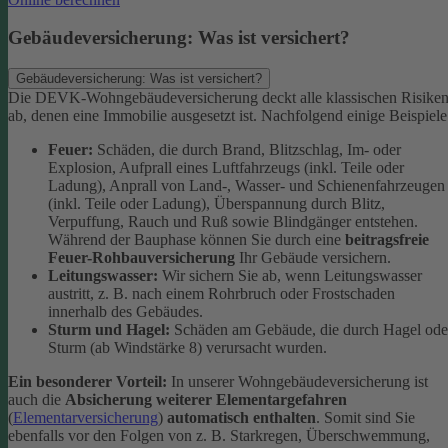
Gebäudeversicherung: Was ist versichert?
Gebäudeversicherung: Was ist versichert?
Die DEVK-Wohngebäudeversicherung deckt alle klassischen Risike
ab, denen eine Immobilie ausgesetzt ist. Nachfolgend einige Beispiele
Feuer:
Schäden, die durch Brand, Blitzschlag, Im- oder
Explosion, Aufprall eines Luftfahrzeugs (inkl. Teile oder
Ladung), Anprall von Land-, Wasser- und Schienenfahrzeugen
(inkl. Teile oder Ladung), Überspannung durch Blitz,
Verpuffung, Rauch und Ruß sowie Blindgänger entstehen.
Während der Bauphase können Sie durch eine
beitragsfreie
Feuer-Rohbauversicherung
Ihr Gebäude versichern.
Leitungswasser:
Wir sichern Sie ab, wenn Leitungswasser
austritt, z. B. nach einem Rohrbruch oder Frostschaden
innerhalb des Gebäudes.
Sturm und Hagel:
Schäden am Gebäude, die durch Hagel ode
Sturm (ab Windstärke 8) verursacht wurden.
Ein besonderer Vorteil:
In unserer Wohngebäudeversicherung ist
auch die
Absicherung weiterer Elementargefahren
(
Elementarversicherung
)
automatisch enthalten
. Somit sind Sie
ebenfalls vor den Folgen von z. B. Starkregen, Überschwemmung,