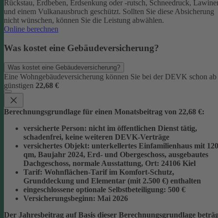
Rückstau, Erdbeben, Erdsenkung oder -rutsch, Schneedruck, Lawine
und einem Vulkanausbruch geschützt.
Sollten Sie diese Absicherung
nicht wünschen, können Sie die Leistung abwählen.
Online berechnen
Was kostet eine Gebäudeversicherung?
Was kostet eine Gebäudeversicherung?
Eine Wohngebäudeversicherung können Sie bei der DEVK schon ab
günstigen
22,68 €
Berechnungsgrundlage für einen Monatsbeitrag von 22,68 €:
versicherte Person:
nicht im öffentlichen Dienst tätig,
schadenfrei, keine weiteren DEVK-Verträge
versichertes Objekt:
unterkellertes Einfamilienhaus mit 12
qm, Baujahr 2024, Erd- und Obergeschoss, ausgebautes
Dachgeschoss, normale Ausstattung, Ort: 24106 Kiel
Tarif:
Wohnflächen-Tarif im Komfort-Schutz,
Grunddeckung und Elementar (mit 2.500 €) enthalten
eingeschlossene optionale Selbstbeteiligung:
500 €
Versicherungsbeginn:
Mai 2026
Der Jahresbeitrag auf Basis dieser Berechnungsgrundlage beträg