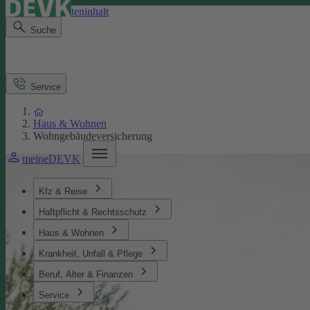
Direkt zum Seiteninhalt
Suche
Service
Haus & Wohnen
Wohngebäudeversicherung
meineDEVK
Kfz & Reise
Haftpflicht & Rechtsschutz
Haus & Wohnen
Krankheit, Unfall & Pflege
Beruf, Alter & Finanzen
Service