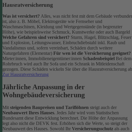
Hausratversicherung
Was ist versichert?
Alles, was nicht fest mit dem Gebäude verbunde
ist, also z. B. Möbel, Elektrogeräte wie Fernseher und
Waschmaschinen, Kleidung und Wertgegenstände (in begrenzter
Höhe), wie beispielsweise Schmuck, Kunstwerke oder auch Bargeld
Welche Gefahren sind versichert?
Sturm, Hagel, Blitzschlag, Feuer
und Explosion, Leitungswasser, Einbruchdiebstahl inkl. Raub und
Vandalismus und, sofern vereinbart, Schäden durch weitere
Naturgefahren (Elementar)
Für wen ist die Versicherung geeignet?
Mieter:innen, Immobilieneigentümer:innen
Schadenbeispiel
Bei dem
Rohrbruch wird auch Ihr Sofa und ein Schrank in Mitleidenschaft
gezogen. Diese Schäden wickeln Sie über die Hausratversicherung ab
Zur Hausratversicherung
Jährliche Anpassung in der
Wohngebäudeversicherung
Mit
steigenden Baupreisen und Tariflöhnen
steigt auch der
Neubauwert Ihres Hauses
. Jedes Jahr wird vom Statistischen
Bundesamt diese Entwicklung berechnet. Die Höhe der Anpassung
legt also nicht die DEVK fest.
Erhöhen sich die Werte, so steigt der
Neubauwert des Hauses. Sowohl Ihr
Versicherungsschutz
als auch