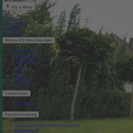
Kfz & Reise
Pkw
E-Auto
Kleinkraftrad
Anhänger
Motorrad
Weitere Kfz-Versicherungen
Wohnwagen
Lieferwagen
Wohnmobil
Quad
Trike
Traktor
Oldtimer
Zusatzschutz
Schutzbrief
Reiseversicherung
Auslandsreisekrankenversicherung
Reisegepäck