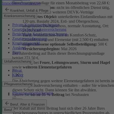
Berechnungsgrundlage für einen Monatsbeitrag von 22,68 €:
Immobilienfinanzierung
versicherte Person:
nicht im öffentlichen Dienst tätig,
Krankheit, Unfall & Pflege
schadenfrei, keine weiteren DEVK-Verträge
Krankenversicherung
versichertes Objekt:
unterkellertes Einfamilienhaus mit
120 qm, Baujahr 2024, Erd- und Obergeschoss,
Private Krankenversicherung
ausgebautes Dachgeschoss, normale Ausstattung, Ort:
Gesetzliche Krankenversicherung
24106 Kiel
Betriebliche Krankenversicherung
Tarif:
Wohnflächen-Tarif im Komfort-Schutz,
Zusatzversicherungen
Grunddeckung und Elementar (mit 2.500 €) enthalten
Krankentagegeld
eingeschlossene optionale Selbstbeteiligung:
500 €
Ausland
Versicherungsbeginn:
Mai 2026
Tiere
Der Jahresbeitrag auf Basis dieser Berechnungsgrundlage
beträgt 271,50 €.
Unfallversicherung
Absicherung bei
Feuer, Leitungswasser, Sturm und Hage
l
sowie
weiteren Elementargefahren
Privat
Kinder
Die Absicherung gegen weitere Elementargefahren ist bereits i
Pflegeversicherung
der Wohngebäudeversicherung enthalten – außer Sie wünschen
diesen Schutz nicht. Dann können Sie ihn abwählen.
Pflegezusatzversicherung
Sparen Sie
bis zu 55 % Beitrag
bei Neubauten
Beruf, Alter & Finanzen
Der Rabatt auf Ihren Beitrag baut sich über 26 Jahre Ihres
Beruf
Versicherungsschutzes in unterschiedlichen Prozentstufen ab.