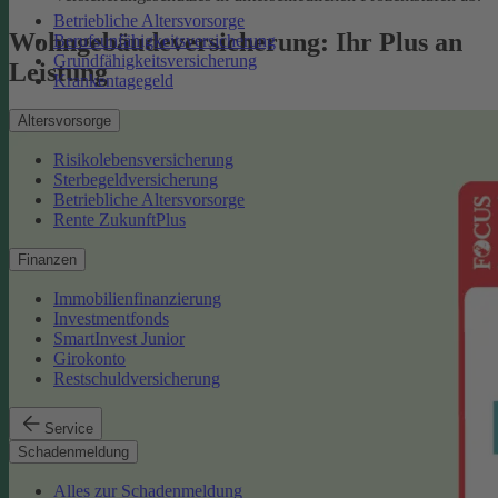
Betriebliche Altersvorsorge
Wohngebäudeversicherung: Ihr Plus an
Berufsunfähigkeitsversicherung
Grundfähigkeitsversicherung
Leistung
Krankentagegeld
Altersvorsorge
Risikolebensversicherung
Sterbegeldversicherung
Betriebliche Altersvorsorge
Rente ZukunftPlus
Finanzen
Immobilienfinanzierung
Investmentfonds
SmartInvest Junior
Girokonto
Restschuldversicherung
Service
Schadenmeldung
Alles zur Schadenmeldung