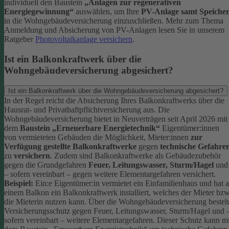
individuell den Baustein
„Anlagen zur regenerativen
Energiegewinnung“
auswählen, um Ihre
PV-Anlage samt Speiche
in die Wohngebäudeversicherung einzuschließen.
Mehr zum Thema
Anmeldung und Absicherung von PV-Anlagen lesen Sie in unserem
Ratgeber
Photovoltaikanlage versichern
.
Ist ein Balkonkraftwerk über die
Wohngebäudeversicherung abgesichert?
Ist ein Balkonkraftwerk über die Wohngebäudeversicherung abgesichert?
In der Regel reicht die Absicherung Ihres Balkonkraftwerks über die
Hausrat- und Privathaftpflichtversicherung aus.
Die
Wohngebäudeversicherung bietet in Neuverträgen seit April 2026 mit
dem
Baustein „Erneuerbare Energietechnik“
Eigentümer:innen
von vermieteten Gebäuden die Möglichkeit, Mieter:innen
zur
Verfügung gestellte Balkonkraftwerke
gegen
technische Gefahre
zu
versichern
. Zudem sind Balkonkraftwerke als Gebäudezubehör
gegen die Grundgefahren
Feuer, Leitungswasser, Sturm/Hagel
und
– sofern vereinbart – gegen weitere Elementargefahren versichert.
Beispiel:
Ein:e Eigentümer:in vermietet ein Einfamilienhaus und hat 
einem Balkon ein Balkonkraftwerk installiert, welches der Mieter bzw
die Mieterin nutzen kann. Über die Wohngebäudeversicherung besteh
Versicherungsschutz gegen Feuer, Leitungswasser, Sturm/Hagel und 
sofern vereinbart – weitere Elementargefahren. Dieser Schutz kann mi