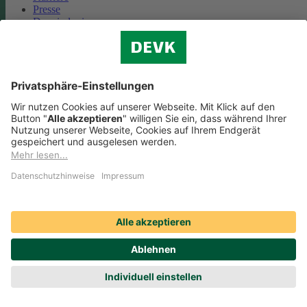
Presse
Das sind wir
Vorstand
Unternehmensberichte
Standorte
Kooperationen
Partnerschaft Deutsche Bahn
Nachhaltigkeit
Cookie-Einstellungen
Datenschutz
Impressum
Streitbeilegung
Nutzungshinweise
EU-Transparenzverordnung
Compliance
Barrierefreiheit
Social Media Icons sowie Verlinkungen, die mit
gekennzeichnet