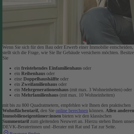
Wenn Sie sich für den Bau oder Erwerb einer Immobilie entscheiden,
stellt sich die Frage, wie Sie Ihr Gebäude versichern möchten. Besitz
Sie
ein
freistehendes Einfamilienhaus
oder
ein
Reihenhaus
oder
eine
Doppelhaushälfte
oder
ein
Zweifamilienhaus
oder
ein
Mehrgenerationenhaus
(mit max. 3 Wohneinheiten) oder
ein
Mehrfamilienhaus
(mit max. 10 Wohneinheiten)
mit bis zu 800 Quadratmetern, empfehlen wir Ihnen den praktischen
Wohnflächentarif,
den Sie
online berechnen
können.
Allen andere
Immobilieneigentümer:innen
bieten wir den klassischen
Summentarif
zum gleitenden Neuwert an. Hierzu stehen Ihnen unse
DEVK-Beraterinnen und -Berater mit Rat und Tat zur Seite.
Beratung finden