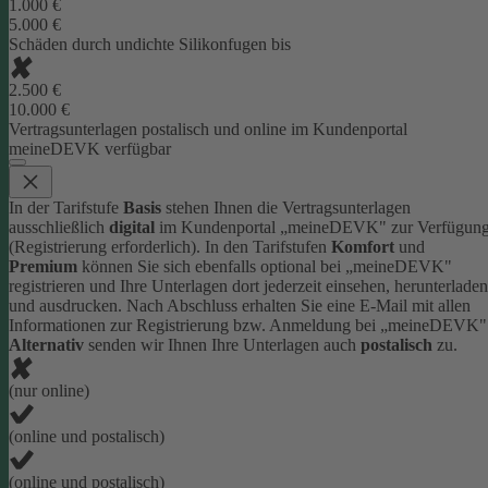
1.000 €
5.000 €
Schäden durch undichte Silikonfugen bis
2.500 €
10.000 €
Vertragsunterlagen postalisch und online im Kundenportal
meineDEVK verfügbar
In der Tarifstufe
Basis
stehen Ihnen die Vertragsunterlagen
ausschließlich
digital
im Kundenportal „meineDEVK" zur Verfügun
(Registrierung erforderlich).
In den Tarifstufen
Komfort
und
Premium
können Sie sich ebenfalls optional bei „meineDEVK"
registrieren und Ihre Unterlagen dort jederzeit einsehen, herunterladen
und ausdrucken. Nach Abschluss erhalten Sie eine E-Mail mit allen
Informationen zur Registrierung bzw. Anmeldung bei „meineDEVK"
Alternativ
senden wir Ihnen Ihre Unterlagen auch
postalisch
zu.
(nur online)
(online und postalisch)
(online und postalisch)