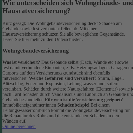
Wie unterscheiden sich Wohngebäude- un
Hausratversicherung?
Kurz gesagt: Die Wohngebäudeversicherung deckt Schäden am
Gebäude sowie fest verbauten Teilen ab. Mit einer
Hausratversicherung schützen Sie alle beweglichen Gegenstände.
Lesen Sie hier mehr zu den Unterschieden.
Wohngebäudeversicherung
Was ist versichert?
Das Gebäude selbst (Dach, Wände etc.) sowie
fest damit verbundene Einbauten, z. B. Heizungsanlagen. Garagen u
Carports auf dem Versicherungsgrundstück sind ebenfalls
mitversichert.
Welche Gefahren sind versichert?
Sturm, Hagel,
Blitzschlag, Feuer und Explosion, Leitungswasser und, sofern
vereinbart, Schäden durch weitere Naturgefahren (Elementar) sowie j
nach Tarif Schäden durch Vandalismus und Einbruch an Gebäude un
Gebäudebestandteilen
Für wen ist die Versicherung geeignet?
Immobilieneigentümer:innen
Schadenbeispiel
Bei einem
Leitungswasserrohrbruch kommt die Wohngebäudeversicherung für
die Reparatur des Rohrs und die entstandenen Schäden an den
Wänden auf.
Online berechnen