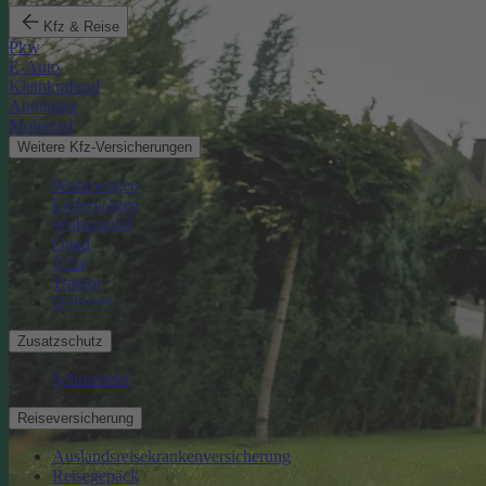
Kfz & Reise
Pkw
E-Auto
Kleinkraftrad
Anhänger
Motorrad
Weitere Kfz-Versicherungen
Wohnwagen
Lieferwagen
Wohnmobil
Quad
Trike
Traktor
Oldtimer
Zusatzschutz
Schutzbrief
Reiseversicherung
Auslandsreisekrankenversicherung
Reisegepäck