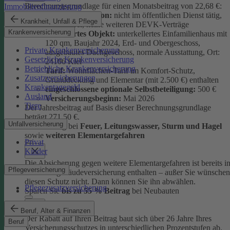
Berechnungsgrundlage für einen Monatsbeitrag von 22,68 €:
Immobilienfinanzierung
versicherte Person:
nicht im öffentlichen Dienst tätig,
Krankheit, Unfall & Pflege
schadenfrei, keine weiteren DEVK-Verträge
Krankenversicherung
versichertes Objekt:
unterkellertes Einfamilienhaus mit
120 qm, Baujahr 2024, Erd- und Obergeschoss,
Private Krankenversicherung
ausgebautes Dachgeschoss, normale Ausstattung, Ort:
Gesetzliche Krankenversicherung
24106 Kiel
Betriebliche Krankenversicherung
Tarif:
Wohnflächen-Tarif im Komfort-Schutz,
Zusatzversicherungen
Grunddeckung und Elementar (mit 2.500 €) enthalten
Krankentagegeld
eingeschlossene optionale Selbstbeteiligung:
500 €
Ausland
Versicherungsbeginn:
Mai 2026
Tiere
Der Jahresbeitrag auf Basis dieser Berechnungsgrundlage
beträgt 271,50 €.
Unfallversicherung
Absicherung bei
Feuer, Leitungswasser, Sturm und Hage
l
sowie
weiteren Elementargefahren
Privat
Kinder
Die Absicherung gegen weitere Elementargefahren ist bereits i
Pflegeversicherung
der Wohngebäudeversicherung enthalten – außer Sie wünschen
diesen Schutz nicht. Dann können Sie ihn abwählen.
Pflegezusatzversicherung
Sparen Sie
bis zu 55 % Beitrag
bei Neubauten
Beruf, Alter & Finanzen
Der Rabatt auf Ihren Beitrag baut sich über 26 Jahre Ihres
Beruf
Versicherungsschutzes in unterschiedlichen Prozentstufen ab.