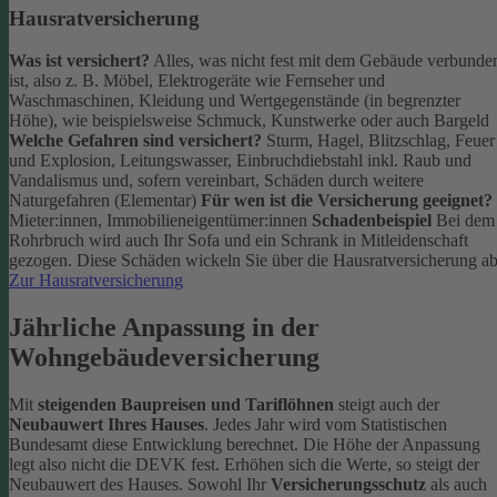
Hausratversicherung
Was ist versichert?
Alles, was nicht fest mit dem Gebäude verbunde
ist, also z. B. Möbel, Elektrogeräte wie Fernseher und
Waschmaschinen, Kleidung und Wertgegenstände (in begrenzter
Höhe), wie beispielsweise Schmuck, Kunstwerke oder auch Bargeld
Welche Gefahren sind versichert?
Sturm, Hagel, Blitzschlag, Feuer
und Explosion, Leitungswasser, Einbruchdiebstahl inkl. Raub und
Vandalismus und, sofern vereinbart, Schäden durch weitere
Naturgefahren (Elementar)
Für wen ist die Versicherung geeignet?
Mieter:innen, Immobilieneigentümer:innen
Schadenbeispiel
Bei dem
Rohrbruch wird auch Ihr Sofa und ein Schrank in Mitleidenschaft
gezogen. Diese Schäden wickeln Sie über die Hausratversicherung ab
Zur Hausratversicherung
Jährliche Anpassung in der
Wohngebäudeversicherung
Mit
steigenden Baupreisen und Tariflöhnen
steigt auch der
Neubauwert Ihres Hauses
. Jedes Jahr wird vom Statistischen
Bundesamt diese Entwicklung berechnet. Die Höhe der Anpassung
legt also nicht die DEVK fest.
Erhöhen sich die Werte, so steigt der
Neubauwert des Hauses. Sowohl Ihr
Versicherungsschutz
als auch