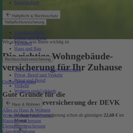
Reiserücktritt
Haftpflicht & Rechtsschutz
Haftpflichtversicherung
Privathaftpflicht
Dienst und Beruf
Wir schützen, was Ihnen wichtig ist
Tierhalter
Haus und Bau
Die richtige Wohngebäude­
Rechtsschutzversicherung
versicherung für Ihr Zuhause
Alles zur Rechtsschutzversicherung
Privat, Beruf und Verkehr
Privat und Beruf
Online berechnen
Verkehr
Wohnen und Gebäude
Gute Gründe für die
Wohngebäudeversicherung der DEVK
Haus & Wohnen
Alles zu Haus & Wohnen
Wohngebäudeversicherung schon ab günstigen
22,68 €
im
Wohngebäudeversicherung
Monat
Hausratversicherung
Elementarversicherung
Glasversicherung