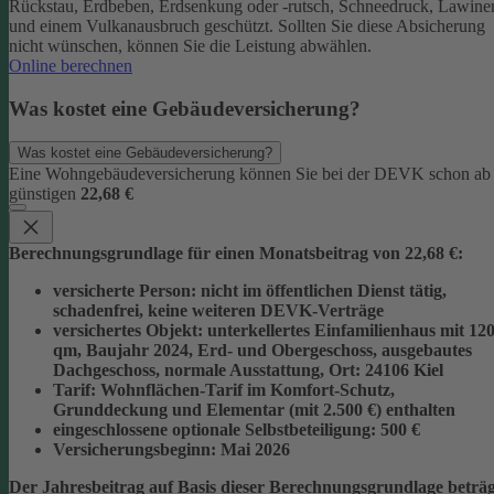
Rückstau, Erdbeben, Erdsenkung oder -rutsch, Schneedruck, Lawine
und einem Vulkanausbruch geschützt.
Sollten Sie diese Absicherung
nicht wünschen, können Sie die Leistung abwählen.
Online berechnen
Was kostet eine Gebäudeversicherung?
Was kostet eine Gebäudeversicherung?
Eine Wohngebäudeversicherung können Sie bei der DEVK schon ab
günstigen
22,68 €
Berechnungsgrundlage für einen Monatsbeitrag von 22,68 €:
versicherte Person:
nicht im öffentlichen Dienst tätig,
schadenfrei, keine weiteren DEVK-Verträge
versichertes Objekt:
unterkellertes Einfamilienhaus mit 12
qm, Baujahr 2024, Erd- und Obergeschoss, ausgebautes
Dachgeschoss, normale Ausstattung, Ort: 24106 Kiel
Tarif:
Wohnflächen-Tarif im Komfort-Schutz,
Grunddeckung und Elementar (mit 2.500 €) enthalten
eingeschlossene optionale Selbstbeteiligung:
500 €
Versicherungsbeginn:
Mai 2026
Der Jahresbeitrag auf Basis dieser Berechnungsgrundlage beträg