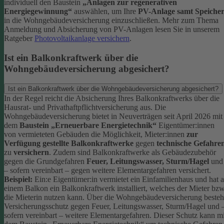
individuell den Baustein
„Anlagen zur regenerativen
Energiegewinnung“
auswählen, um Ihre
PV-Anlage samt Speiche
in die Wohngebäudeversicherung einzuschließen.
Mehr zum Thema
Anmeldung und Absicherung von PV-Anlagen lesen Sie in unserem
Ratgeber
Photovoltaikanlage versichern
.
Ist ein Balkonkraftwerk über die
Wohngebäudeversicherung abgesichert?
Ist ein Balkonkraftwerk über die Wohngebäudeversicherung abgesichert?
In der Regel reicht die Absicherung Ihres Balkonkraftwerks über die
Hausrat- und Privathaftpflichtversicherung aus.
Die
Wohngebäudeversicherung bietet in Neuverträgen seit April 2026 mit
dem
Baustein „Erneuerbare Energietechnik“
Eigentümer:innen
von vermieteten Gebäuden die Möglichkeit, Mieter:innen
zur
Verfügung gestellte Balkonkraftwerke
gegen
technische Gefahre
zu
versichern
. Zudem sind Balkonkraftwerke als Gebäudezubehör
gegen die Grundgefahren
Feuer, Leitungswasser, Sturm/Hagel
und
– sofern vereinbart – gegen weitere Elementargefahren versichert.
Beispiel:
Ein:e Eigentümer:in vermietet ein Einfamilienhaus und hat 
einem Balkon ein Balkonkraftwerk installiert, welches der Mieter bzw
die Mieterin nutzen kann. Über die Wohngebäudeversicherung besteh
Versicherungsschutz gegen Feuer, Leitungswasser, Sturm/Hagel und 
sofern vereinbart – weitere Elementargefahren. Dieser Schutz kann mi