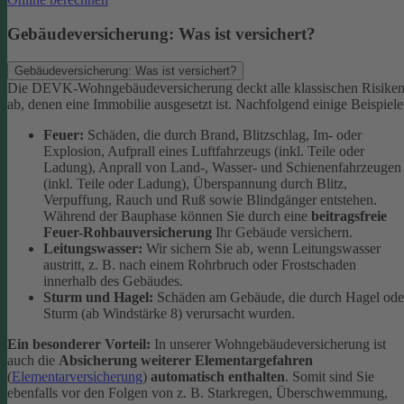
Gebäudeversicherung: Was ist versichert?
Gebäudeversicherung: Was ist versichert?
Die DEVK-Wohngebäudeversicherung deckt alle klassischen Risike
ab, denen eine Immobilie ausgesetzt ist. Nachfolgend einige Beispiele
Feuer:
Schäden, die durch Brand, Blitzschlag, Im- oder
Explosion, Aufprall eines Luftfahrzeugs (inkl. Teile oder
Ladung), Anprall von Land-, Wasser- und Schienenfahrzeugen
(inkl. Teile oder Ladung), Überspannung durch Blitz,
Verpuffung, Rauch und Ruß sowie Blindgänger entstehen.
Während der Bauphase können Sie durch eine
beitragsfreie
Feuer-Rohbauversicherung
Ihr Gebäude versichern.
Leitungswasser:
Wir sichern Sie ab, wenn Leitungswasser
austritt, z. B. nach einem Rohrbruch oder Frostschaden
innerhalb des Gebäudes.
Sturm und Hagel:
Schäden am Gebäude, die durch Hagel ode
Sturm (ab Windstärke 8) verursacht wurden.
Ein besonderer Vorteil:
In unserer Wohngebäudeversicherung ist
auch die
Absicherung weiterer Elementargefahren
(
Elementarversicherung
)
automatisch enthalten
. Somit sind Sie
ebenfalls vor den Folgen von z. B. Starkregen, Überschwemmung,