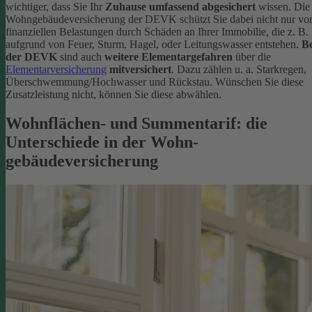
wichtiger, dass Sie Ihr
Zuhause umfassend abgesichert
wissen. Die
Wohngebäudeversicherung der DEVK schützt Sie dabei nicht nur vo
finanziellen Belastungen durch Schäden an Ihrer Immobilie, die z. B.
aufgrund von Feuer, Sturm, Hagel, oder Leitungswasser entstehen.
Be
der DEVK
sind auch
weitere Elementargefahren
über die
Elementarversicherung
mitversichert
. Dazu zählen u. a. Starkregen,
Überschwemmung/Hochwasser und Rückstau. Wünschen Sie diese
Zusatzleistung nicht, können Sie diese abwählen.
Wohnflächen- und Summentarif: die
Unterschiede in der Wohn­
gebäudeversicherung