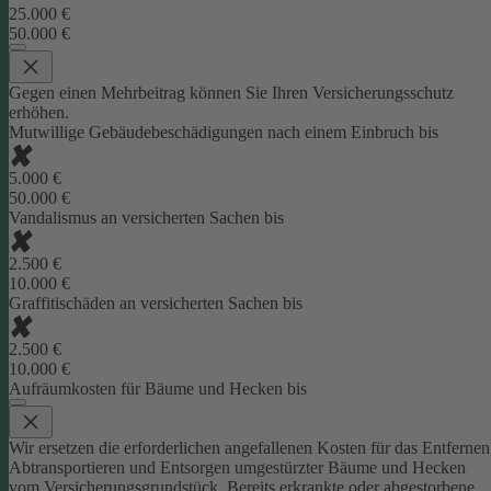
25.000 €
50.000 €
Gegen einen Mehrbeitrag können Sie Ihren Versicherungsschutz
erhöhen.
Mutwillige Gebäudebeschädigungen nach einem Einbruch bis
5.000 €
50.000 €
Vandalismus an versicherten Sachen bis
2.500 €
10.000 €
Graffitischäden an versicherten Sachen bis
2.500 €
10.000 €
Aufräumkosten für Bäume und Hecken bis
Wir ersetzen die erforderlichen angefallenen Kosten für das Entfernen
Abtransportieren und Entsorgen umgestürzter Bäume und Hecken
vom Versicherungsgrundstück. Bereits erkrankte oder abgestorbene