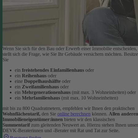
Wenn Sie sich für den Bau oder Erwerb einer Immobilie entscheiden,
stellt sich die Frage, wie Sie Ihr Gebäude versichern möchten. Besitz
Sie
ein
freistehendes Einfamilienhaus
oder
ein
Reihenhaus
oder
eine
Doppelhaushälfte
oder
ein
Zweifamilienhaus
oder
ein
Mehrgenerationenhaus
(mit max. 3 Wohneinheiten) oder
ein
Mehrfamilienhaus
(mit max. 10 Wohneinheiten)
mit bis zu 800 Quadratmetern, empfehlen wir Ihnen den praktischen
Wohnflächentarif,
den Sie
online berechnen
können.
Allen andere
Immobilieneigentümer:innen
bieten wir den klassischen
Summentarif
zum gleitenden Neuwert an. Hierzu stehen Ihnen unse
DEVK-Beraterinnen und -Berater mit Rat und Tat zur Seite.
Beratung finden