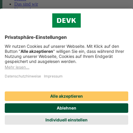
Das sind wir
Vorstand
Unternehmensberichte
Standorte
Kooperationen
Partnerschaft Deutsche Bahn
Nachhaltigkeit
Cookie-Einstellungen
Datenschutz
Impressum
Streitbeilegung
Nutzungshinweise
EU-Transparenzverordnung
Compliance
Barrierefreiheit
Social Media Icons sowie Verlinkungen, die mit
gekennzeichnet
sind, führen auf externe Seiten. Die DEVK ist für die dortigen Inhalte