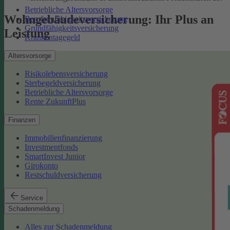
Betriebliche Altersvorsorge
Wohngebäudeversicherung: Ihr Plus an
Berufsunfähigkeitsversicherung
Grundfähigkeitsversicherung
Leistung
Krankentagegeld
Altersvorsorge
Risikolebensversicherung
Sterbegeldversicherung
Betriebliche Altersvorsorge
Rente ZukunftPlus
Finanzen
Immobilienfinanzierung
Investmentfonds
SmartInvest Junior
Girokonto
Restschuldversicherung
Service
Schadenmeldung
Alles zur Schadenmeldung