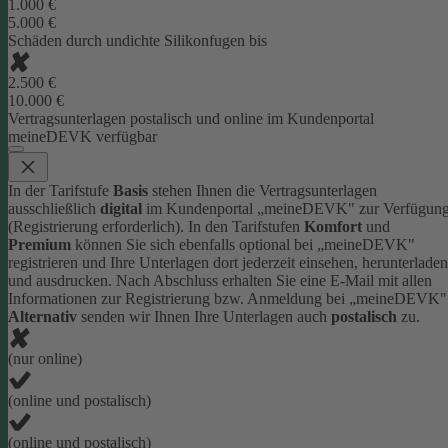
1.000 €
5.000 €
Schäden durch undichte Silikonfugen bis
2.500 €
10.000 €
Vertragsunterlagen postalisch und online im Kundenportal
meineDEVK verfügbar
In der Tarifstufe
Basis
stehen Ihnen die Vertragsunterlagen
ausschließlich
digital
im Kundenportal „meineDEVK" zur Verfügun
(Registrierung erforderlich).
In den Tarifstufen
Komfort
und
Premium
können Sie sich ebenfalls optional bei „meineDEVK"
registrieren und Ihre Unterlagen dort jederzeit einsehen, herunterladen
und ausdrucken. Nach Abschluss erhalten Sie eine E-Mail mit allen
Informationen zur Registrierung bzw. Anmeldung bei „meineDEVK"
Alternativ
senden wir Ihnen Ihre Unterlagen auch
postalisch
zu.
(nur online)
(online und postalisch)
(online und postalisch)