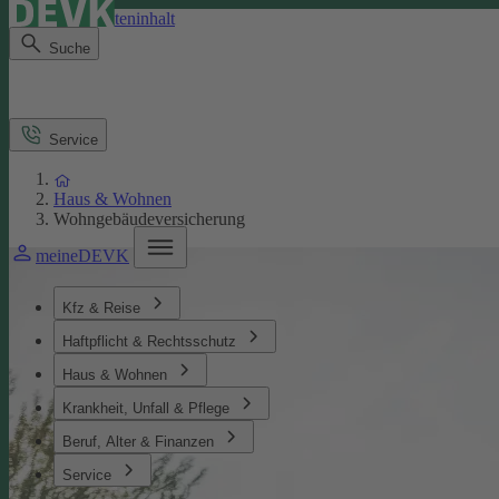
Direkt zum Seiteninhalt
Suche
Service
Haus & Wohnen
Wohngebäudeversicherung
meineDEVK
Kfz & Reise
Haftpflicht & Rechtsschutz
Haus & Wohnen
Krankheit, Unfall & Pflege
Beruf, Alter & Finanzen
Service